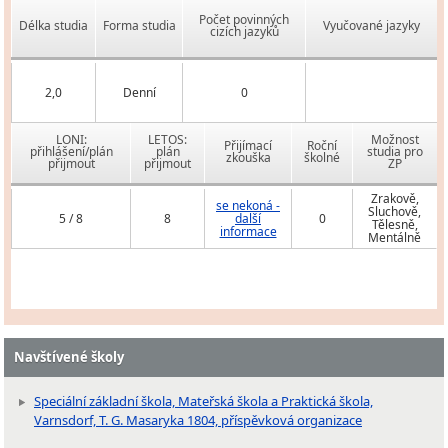
Počet povinných
Délka studia
Forma studia
Vyučované jazyky
cizích jazyků
2,0
Denní
0
LONI:
LETOS:
Možnost
Přijímací
Roční
přihlášení/plán
plán
studia pro
zkouška
školné
přijmout
přijmout
ZP
Zrakově,
se nekoná -
Sluchově,
5 / 8
8
další
0
Tělesně,
informace
Mentálně
Navštívené školy
Speciální základní škola, Mateřská škola a Praktická škola,
Varnsdorf, T. G. Masaryka 1804, příspěvková organizace