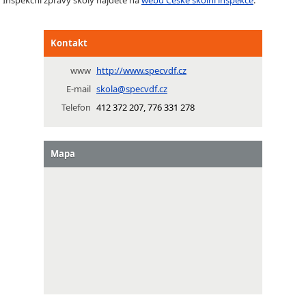
Inspekční zprávy školy najdete na
webu České školní inspekce
.
Kontakt
www
http://www.specvdf.cz
E-mail
skola@specvdf.cz
Telefon
412 372 207, 776 331 278
Mapa