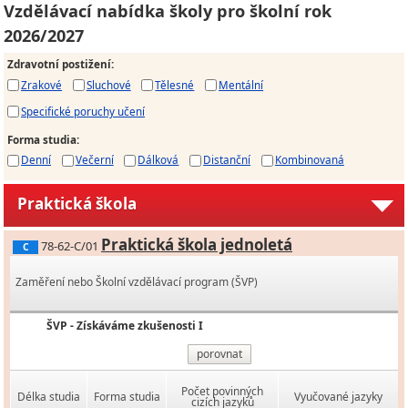
Vzdělávací nabídka školy pro školní rok
2026/2027
Zdravotní postižení
:
Zrakové
Sluchové
Tělesné
Mentální
Specifické poruchy učení
Forma studia
:
Denní
Večerní
Dálková
Distanční
Kombinovaná
Praktická škola
Praktická škola jednoletá
78-62-C/01
C
Zaměření nebo Školní vzdělávací program (ŠVP)
ŠVP - Získáváme zkušenosti I
porovnat
Počet povinných
Délka studia
Forma studia
Vyučované jazyky
cizích jazyků