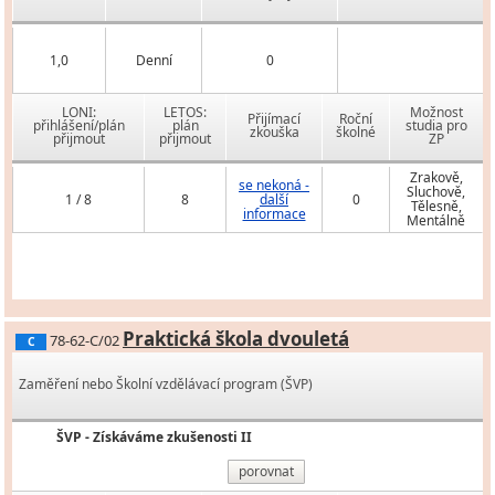
1,0
Denní
0
LONI:
LETOS:
Možnost
Přijímací
Roční
přihlášení/plán
plán
studia pro
zkouška
školné
přijmout
přijmout
ZP
Zrakově,
se nekoná -
Sluchově,
1 / 8
8
další
0
Tělesně,
informace
Mentálně
Praktická škola dvouletá
78-62-C/02
C
Zaměření nebo Školní vzdělávací program (ŠVP)
ŠVP - Získáváme zkušenosti II
porovnat