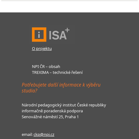
O projektu
NPI ČR – obsah
TREXIMA – technické řešení
Potřebujete další informace k výběru
studia?
Národní pedagogický institut České republiky
informačně poradenská podpora
Senovážné náměstí 25, Praha 1
email:
ckp@npi.cz