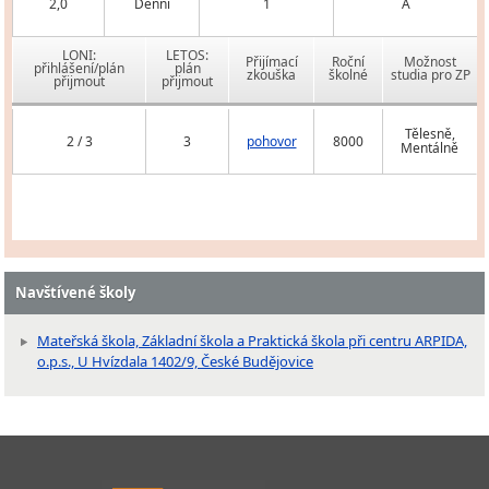
2,0
Denní
1
A
LONI:
LETOS:
Přijímací
Roční
Možnost
přihlášení/plán
plán
zkouška
školné
studia pro ZP
přijmout
přijmout
Tělesně,
2 / 3
3
pohovor
8000
Mentálně
Navštívené školy
Mateřská škola, Základní škola a Praktická škola při centru ARPIDA,
o.p.s., U Hvízdala 1402/9, České Budějovice