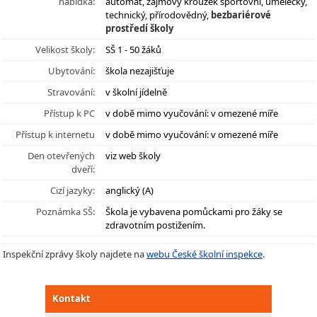
nabídka:
automat, zájmový kroužek sportovní, umělecký,
technický, přírodovědný,
bezbariérové
prostředí školy
Velikost školy:
SŠ 1 - 50 žáků
Ubytování:
škola nezajišťuje
Stravování:
v školní jídelně
Přístup k PC
v době mimo vyučování: v omezené míře
Přístup k internetu
v době mimo vyučování: v omezené míře
Den otevřených
viz web školy
dveří:
Cizí jazyky:
anglický (A)
Poznámka SŠ:
Škola je vybavena pomůckami pro žáky se
zdravotním postižením.
Inspekční zprávy školy najdete na
webu České školní inspekce
.
Kontakt