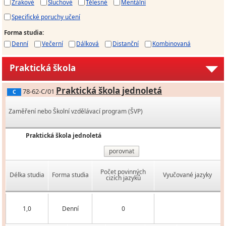
Zrakové
Sluchové
Tělesné
Mentální
Specifické poruchy učení
Forma studia
:
Denní
Večerní
Dálková
Distanční
Kombinovaná
Praktická škola
Praktická škola jednoletá
78-62-C/01
C
Zaměření nebo Školní vzdělávací program (ŠVP)
Praktická škola jednoletá
porovnat
Počet povinných
Délka studia
Forma studia
Vyučované jazyky
cizích jazyků
1,0
Denní
0