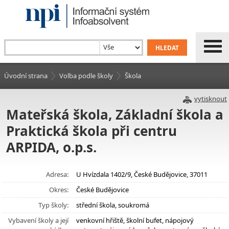
Úvodní strana
Volba podle školy
Škola
vytisknout
Mateřská škola, Základní škola a
Praktická škola při centru
ARPIDA, o.p.s.
Adresa:
U Hvízdala 1402/9, České Budějovice, 37011
Okres:
České Budějovice
Typ školy:
střední škola, soukromá
Vybavení školy a její
venkovní hřiště, školní bufet, nápojový