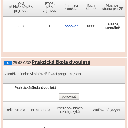
LONI:
LETOS:
Přijímací
Roční
Možnost
přihlášení/plán
plán
zkouška
školné
studia pro ZP
přijmout
přijmout
Tělesně,
3 / 3
3
pohovor
8000
Mentálně
Praktická škola dvouletá
78-62-C/02
C
Zaměření nebo Školní vzdělávací program (ŠVP)
Praktická škola dvouletá
porovnat
Počet povinných
Délka studia
Forma studia
Vyučované jazyky
cizích jazyků