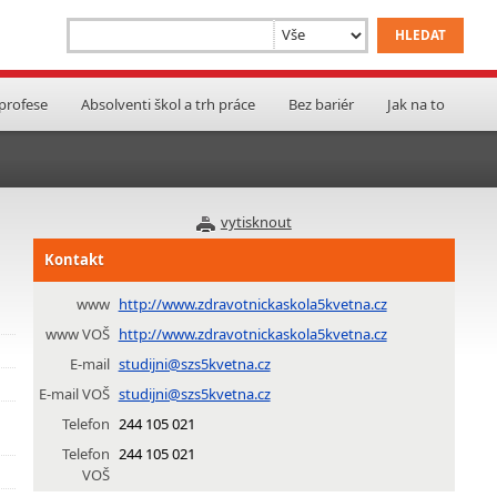
 profese
Absolventi škol a trh práce
Bez bariér
Jak na to
vytisknout
Kontakt
www
http://www.zdravotnickaskola5kvetna.cz
www VOŠ
http://www.zdravotnickaskola5kvetna.cz
E-mail
studijni@szs5kvetna.cz
E-mail VOŠ
studijni@szs5kvetna.cz
Telefon
244 105 021
Telefon
244 105 021
VOŠ