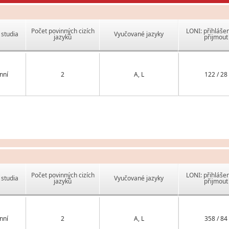
Počet povinných cizích
LONI: přihlášen
studia
Vyučované jazyky
jazyků
přijmout
nní
2
A, L
122 / 28
Počet povinných cizích
LONI: přihlášen
studia
Vyučované jazyky
jazyků
přijmout
nní
2
A, L
358 / 84