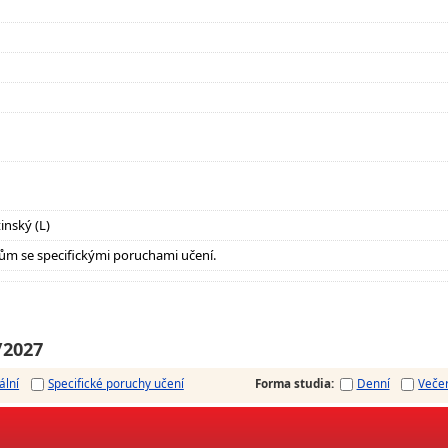
inský (L)
ům se specifickými poruchami učení.
/2027
ální
Specifické poruchy učení
Forma studia
:
Denní
Veče