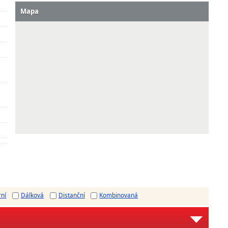
Mapa
rní
Dálková
Distanční
Kombinovaná