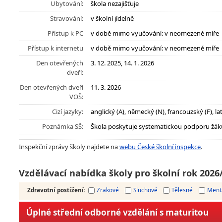
Ubytování:
škola nezajišťuje
Stravování:
v školní jídelně
Přístup k PC
v době mimo vyučování: v neomezené míře
Přístup k internetu
v době mimo vyučování: v neomezené míře
Den otevřených
3. 12. 2025, 14. 1. 2026
dveří:
Den otevřených dveří
11. 3. 2026
VOŠ:
Cizí jazyky:
anglický (A), německý (N), francouzský (F), lat
Poznámka SŠ:
Škola poskytuje systematickou podporu žák
Inspekční zprávy školy najdete na
webu České školní inspekce
.
Vzdělávací nabídka školy pro školní rok 2026
Zdravotní postižení
:
Zrakové
Sluchové
Tělesné
Ment
Úplné střední odborné vzdělání s maturitou