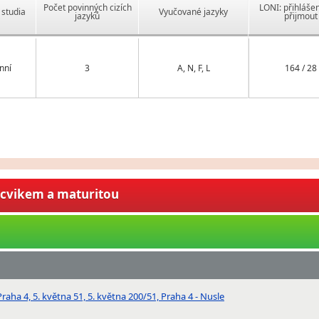
Počet povinných cizích
LONI: přihlášen
studia
Vyučované jazyky
jazyků
přijmout
nní
3
A, N, F, L
164 / 28
ýcvikem a maturitou
aha 4, 5. května 51, 5. května 200/51, Praha 4 - Nusle