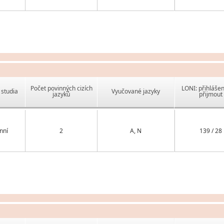
Počet povinných cizích
LONI: přihlášen
studia
Vyučované jazyky
jazyků
přijmout
nní
2
A, N
139 / 28