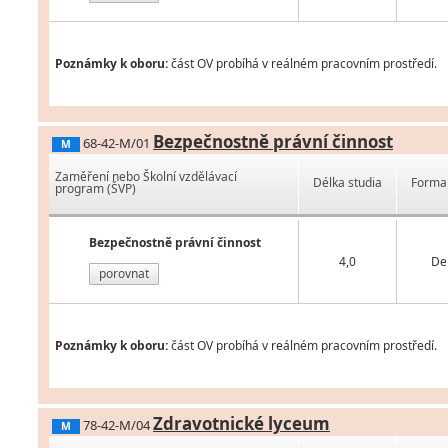
Poznámky k oboru:
část OV probíhá v reálném pracovním prostředí.
Bezpečnostně právní činnost
68-42-M/01
M
Zaměření nebo Školní vzdělávací
Délka studia
Forma 
program (ŠVP)
Bezpečnostně právní činnost
4,0
De
porovnat
Poznámky k oboru:
část OV probíhá v reálném pracovním prostředí.
Zdravotnické lyceum
78-42-M/04
M