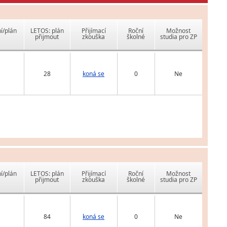
í/plán
LETOS: plán
Přijímací
Roční
Možnost
přijmout
zkouška
školné
studia pro ZP
28
koná se
0
Ne
í/plán
LETOS: plán
Přijímací
Roční
Možnost
přijmout
zkouška
školné
studia pro ZP
84
koná se
0
Ne