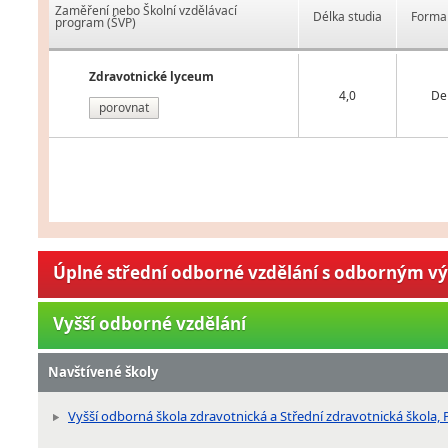
Zaměření nebo Školní vzdělávací
Délka studia
Forma 
program (ŠVP)
Zdravotnické lyceum
4,0
De
porovnat
Úplné střední odborné vzdělání s odborným v
Vyšší odborné vzdělání
Navštívené školy
Vyšší odborná škola zdravotnická a Střední zdravotnická škola, Pr