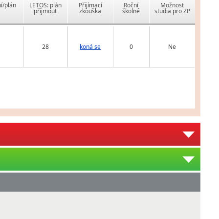
í/plán
LETOS: plán
Přijímací
Roční
Možnost
přijmout
zkouška
školné
studia pro ZP
28
koná se
0
Ne