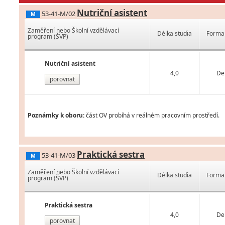
Nutriční asistent
53-41-M/02
M
Zaměření nebo Školní vzdělávací
Délka studia
Forma 
program (ŠVP)
Nutriční asistent
4,0
De
porovnat
Poznámky k oboru:
část OV probíhá v reálném pracovním prostředí.
Praktická sestra
53-41-M/03
M
Zaměření nebo Školní vzdělávací
Délka studia
Forma 
program (ŠVP)
Praktická sestra
4,0
De
porovnat