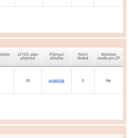
í/plán
LETOS: plán
Přijímací
Roční
Možnost
přijmout
zkouška
školné
studia pro ZP
28
praktická
0
Ne