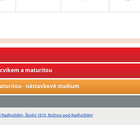
ýcvikem a maturitou
aturitou - nástavbové studium
pod Radhoštěm, Školní 1610, Rožnov pod Radhoštěm