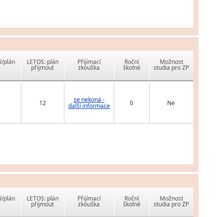
í/plán
LETOS: plán
Přijímací
Roční
Možnost
přijmout
zkouška
školné
studia pro ZP
se nekoná -
12
0
Ne
další informace
í/plán
LETOS: plán
Přijímací
Roční
Možnost
přijmout
zkouška
školné
studia pro ZP