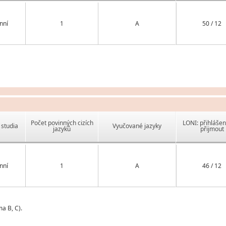
nní
1
A
50 / 12
Počet povinných cizích
LONI: přihlášen
studia
Vyučované jazyky
jazyků
přijmout
nní
1
A
46 / 12
a B, C).