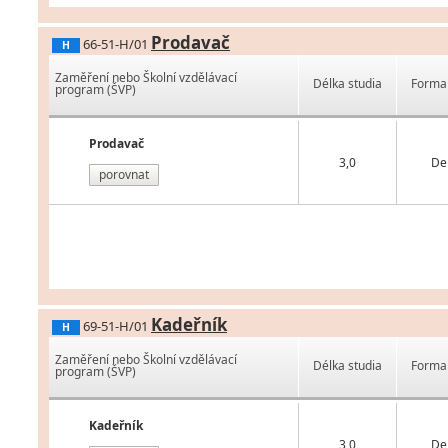
Prodavač
66-51-H/01
H
Zaměření nebo Školní vzdělávací
Délka studia
Forma 
program (ŠVP)
Prodavač
3,0
De
porovnat
Kadeřník
69-51-H/01
H
Zaměření nebo Školní vzdělávací
Délka studia
Forma 
program (ŠVP)
Kadeřník
3,0
De