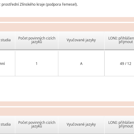
z prostřední Zlínského kraje (podpora řemesel).
Počet povinných cizích
LONI: přihlášen
studia
Vyučované jazyky
jazyků
přijmout
nní
1
A
49 / 12
Počet povinných cizích
LONI: přihlášen
studia
Vyučované jazyky
jazyků
přijmout