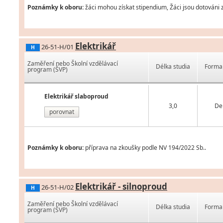
Poznámky k oboru:
žáci mohou získat stipendium, Žáci jsou dotováni 
Elektrikář
26-51-H/01
H
Zaměření nebo Školní vzdělávací
Délka studia
Forma 
program (ŠVP)
Elektrikář slaboproud
3,0
De
porovnat
Poznámky k oboru:
příprava na zkoušky podle NV 194/2022 Sb..
Elektrikář - silnoproud
26-51-H/02
H
Zaměření nebo Školní vzdělávací
Délka studia
Forma 
program (ŠVP)