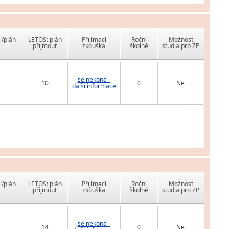
í/plán
LETOS: plán
Přijímací
Roční
Možnost
přijmout
zkouška
školné
studia pro ZP
se nekoná -
10
0
Ne
další informace
í/plán
LETOS: plán
Přijímací
Roční
Možnost
přijmout
zkouška
školné
studia pro ZP
se nekoná -
14
0
Ne