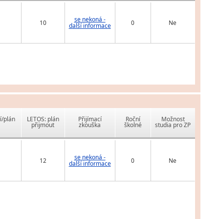
se nekoná -
10
0
Ne
další informace
í/plán
LETOS: plán
Přijímací
Roční
Možnost
přijmout
zkouška
školné
studia pro ZP
se nekoná -
12
0
Ne
další informace