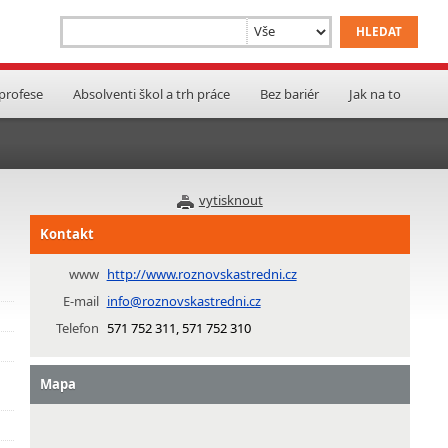
 profese
Absolventi škol a trh práce
Bez bariér
Jak na to
vytisknout
Kontakt
www
http://www.roznovskastredni.cz
E-mail
info@roznovskastredni.cz
Telefon
571 752 311, 571 752 310
Mapa