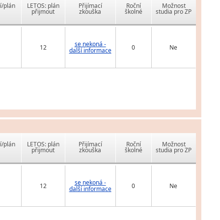
í/plán
LETOS: plán
Přijímací
Roční
Možnost
přijmout
zkouška
školné
studia pro ZP
se nekoná -
12
0
Ne
další informace
í/plán
LETOS: plán
Přijímací
Roční
Možnost
přijmout
zkouška
školné
studia pro ZP
se nekoná -
12
0
Ne
další informace