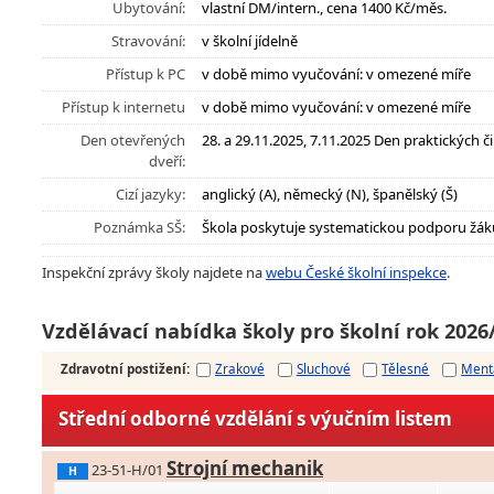
Ubytování:
vlastní DM/intern., cena 1400 Kč/měs.
Stravování:
v školní jídelně
Přístup k PC
v době mimo vyučování: v omezené míře
Přístup k internetu
v době mimo vyučování: v omezené míře
Den otevřených
28. a 29.11.2025, 7.11.2025 Den praktických č
dveří:
Cizí jazyky:
anglický (A), německý (N), španělský (Š)
Poznámka SŠ:
Škola poskytuje systematickou podporu žák
Inspekční zprávy školy najdete na
webu České školní inspekce
.
Vzdělávací nabídka školy pro školní rok 2026
Zdravotní postižení
:
Zrakové
Sluchové
Tělesné
Ment
Střední odborné vzdělání s výučním listem
Strojní mechanik
23-51-H/01
H