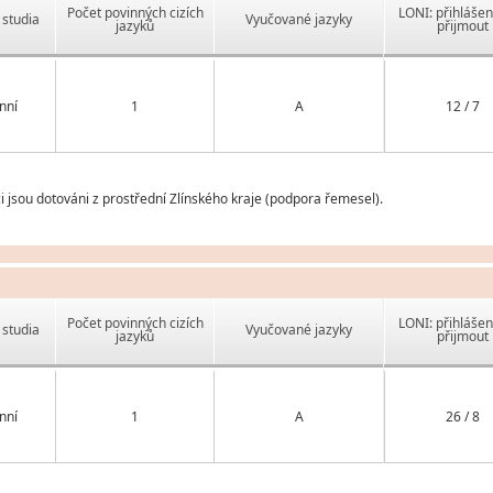
Počet povinných cizích
LONI: přihlášen
studia
Vyučované jazyky
jazyků
přijmout
nní
1
A
12 / 7
i jsou dotováni z prostřední Zlínského kraje (podpora řemesel).
Počet povinných cizích
LONI: přihlášen
studia
Vyučované jazyky
jazyků
přijmout
nní
1
A
26 / 8