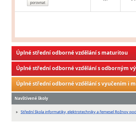
porovnat
Úplné střední odborné vzdělání s maturitou
Úplné střední odborné vzdělání s odborným v
Úplné střední odborné vzdělání s vyučením i m
Navštívené školy
Střední škola informatiky, elektrotechniky a řemesel Rožnov 