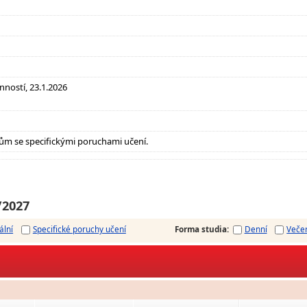
inností, 23.1.2026
ům se specifickými poruchami učení.
/2027
ální
Specifické poruchy učení
Forma studia
:
Denní
Veče