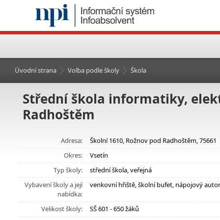
Úvodní strana
Volba podle školy
Škola
Střední škola informatiky, ele
Radhoštěm
Adresa:
Školní 1610, Rožnov pod Radhoštěm, 75661
Okres:
Vsetín
Typ školy:
střední škola, veřejná
Vybavení školy a její
venkovní hřiště, školní bufet, nápojový aut
nabídka:
Velikost školy:
SŠ 601 - 650 žáků