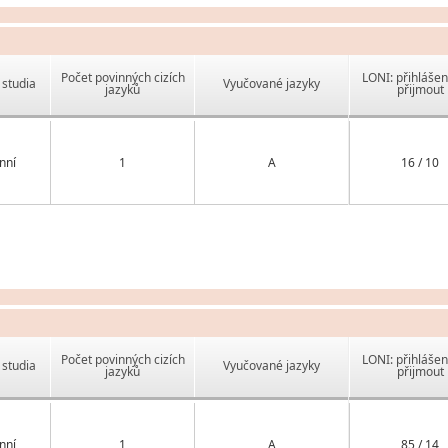
Počet povinných cizích
LONI: přihlášen
studia
Vyučované jazyky
jazyků
přijmout
nní
1
A
16 / 10
Počet povinných cizích
LONI: přihlášen
studia
Vyučované jazyky
jazyků
přijmout
nní
1
A
85 / 14