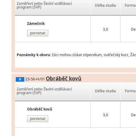
Zaměření nebo Školní vzdělávací
Délka studia
Forma 
program (ŠVP)
Zámečník
3,0
De
porovnat
Poznámky k oboru:
žáci mohou získat stipendium, svářečský kurz, Žác
Obráběč kovů
23-56-H/01
H
Zaměření nebo Školní vzdělávací
Délka studia
Forma 
program (ŠVP)
Obráběč kovů
3,0
De
porovnat