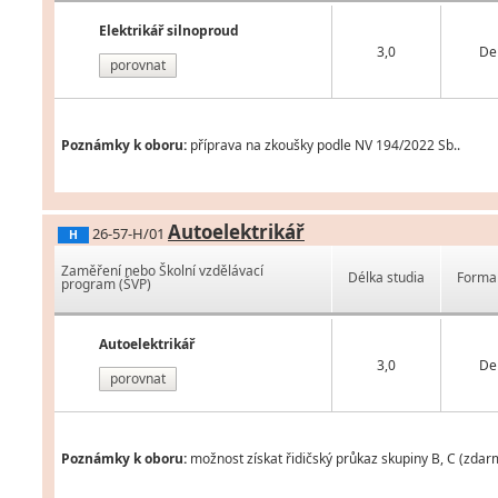
Elektrikář silnoproud
3,0
De
porovnat
Poznámky k oboru:
příprava na zkoušky podle NV 194/2022 Sb..
Autoelektrikář
26-57-H/01
H
Zaměření nebo Školní vzdělávací
Délka studia
Forma 
program (ŠVP)
Autoelektrikář
3,0
De
porovnat
Poznámky k oboru:
možnost získat řidičský průkaz skupiny B, C (zdarm