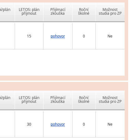
í/plán
LETOS: plán
Přijímací
Roční
Možnost
přijmout
zkouška
školné
studia pro ZP
15
pohovor
0
Ne
í/plán
LETOS: plán
Přijímací
Roční
Možnost
přijmout
zkouška
školné
studia pro ZP
30
pohovor
0
Ne