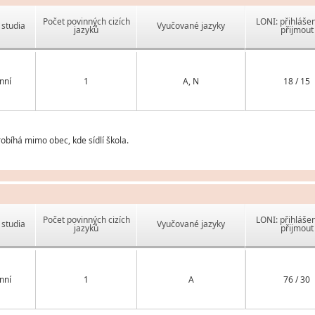
Počet povinných cizích
LONI: přihlášen
studia
Vyučované jazyky
jazyků
přijmout
nní
1
A, N
18 / 15
obíhá mimo obec, kde sídlí škola.
Počet povinných cizích
LONI: přihlášen
studia
Vyučované jazyky
jazyků
přijmout
nní
1
A
76 / 30