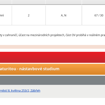
nní
2
A, N
67 / 30
v zahraničí, účast na mezinárodních projektech, část OV probíhá v reálném prac
aturitou - nástavbové studium
áměstí 8. května 253/2, Zábřeh