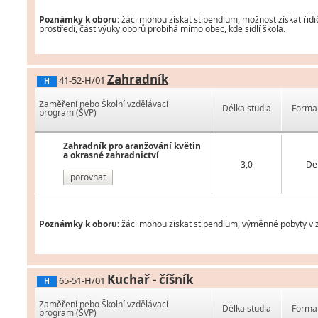
Poznámky k oboru:
žáci mohou získat stipendium, možnost získat řidi
prostředí, část výuky oborů probíhá mimo obec, kde sídlí škola.
Zahradník
41-52-H/01
H
Zaměření nebo Školní vzdělávací
Délka studia
Forma 
program (ŠVP)
Zahradník pro aranžování květin
a okrasné zahradnictví
3,0
De
porovnat
Poznámky k oboru:
žáci mohou získat stipendium, výměnné pobyty v za
Kuchař - číšník
65-51-H/01
H
Zaměření nebo Školní vzdělávací
Délka studia
Forma 
program (ŠVP)