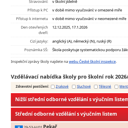
Stravování:
v školní jídelně
Přístup k PC
v době mimo vyučování: v omezené míře
Přístup k internetu
v době mimo vyučování: v neomezené míře
Den otevřených
12.12.2025, 17.1.2026
dveří:
Cizí jazyky:
anglický (A), německý (N), ruský (R)
Poznámka SŠ:
Škola poskytuje systematickou podporu žák
Inspekční zprávy školy najdete na
webu České školní inspekce
.
Vzdělávací nabídka školy pro školní rok 2026
Zdravotní postižení
:
Zrakové
Sluchové
Tělesné
Ment
Nižší střední odborné vzdělání s výučním liste
Střední odborné vzdělání s výučním listem
Pekař
29-53-H/01
H