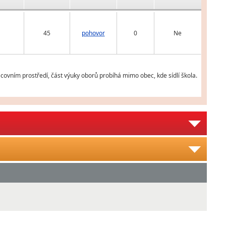
45
pohovor
0
Ne
ovním prostředí, část výuky oborů probíhá mimo obec, kde sídlí škola.