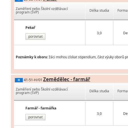
Zaměření nebo Školní vzdělávací
Délka studia
Forma 
program (ŠVP)
Pekař
3,0
De
porovnat
Poznámky k oboru:
žáci mohou získat stipendium, část výuky oborů pr
Zemědělec - farmář
41-51-H/01
H
Zaměření nebo Školní vzdělávací
Délka studia
Forma 
program (ŠVP)
Farmář - farmářka
3,0
De
porovnat