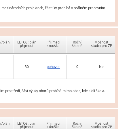
 na mezinárodních projektech, část OV probíhá v reálném pracovním
í/plán
LETOS: plán
Přijímací
Roční
Možnost
přijmout
zkouška
školné
studia pro ZP
30
pohovor
0
Ne
m prostředí, část výuky oborů probíhá mimo obec, kde sídlí škola.
í/plán
LETOS: plán
Přijímací
Roční
Možnost
přijmout
zkouška
školné
studia pro ZP