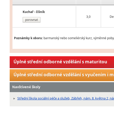
Kuchař - číšník
3,0
De
porovnat
Poznámky k oboru:
barmanský nebo someliérský kurz, výměnné pobyty 
Úplné střední odborné vzdělání s maturitou
Úplné střední odborné vzdělání s vyučením i m
Navštívené školy
Střední škola sociální péče a služeb, Zábřeh, nám. 8. května 2, n