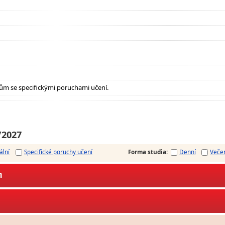
ům se specifickými poruchami učení.
/2027
ální
Specifické poruchy učení
Forma studia
:
Denní
Veče
m