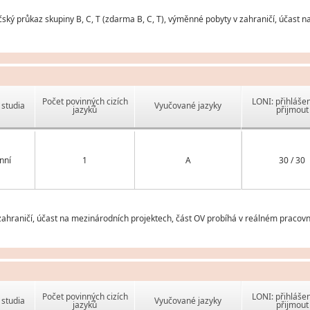
čský průkaz skupiny B, C, T (zdarma B, C, T), výměnné pobyty v zahraničí, účast
Počet povinných cizích
LONI: přihlášen
studia
Vyučované jazyky
jazyků
přijmout
nní
1
A
30 / 30
hraničí, účast na mezinárodních projektech, část OV probíhá v reálném pracovní
Počet povinných cizích
LONI: přihlášen
studia
Vyučované jazyky
jazyků
přijmout