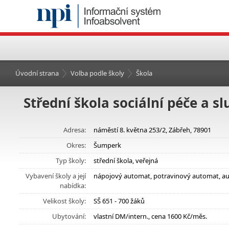
Úvodní strana
Volba podle školy
Škola
Střední škola sociální péče a s
Adresa:
náměstí 8. května 253/2, Zábřeh, 78901
Okres:
Šumperk
Typ školy:
střední škola, veřejná
Vybavení školy a její
nápojový automat, potravinový automat, aut
nabídka:
Velikost školy:
SŠ 651 - 700 žáků
Ubytování:
vlastní DM/intern., cena 1600 Kč/měs.