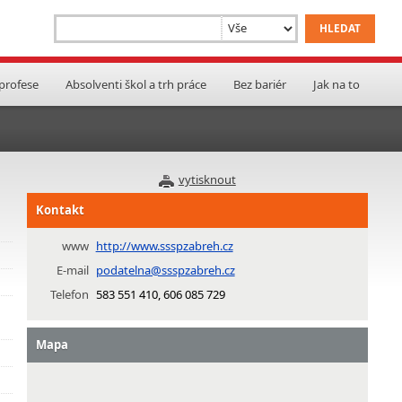
 profese
Absolventi škol a trh práce
Bez bariér
Jak na to
vytisknout
Kontakt
www
http://www.ssspzabreh.cz
E-mail
podatelna@ssspzabreh.cz
Telefon
583 551 410, 606 085 729
Mapa