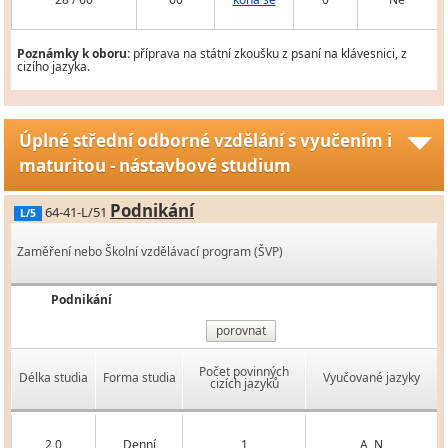
Poznámky k oboru:
příprava na státní zkoušku z psaní na klávesnici, z
cizího jazyka.
Úplné střední odborné vzdělání s vyučením i
maturitou - nástavbové studium
Podnikání
64-41-L/51
L/5
Zaměření nebo Školní vzdělávací program (ŠVP)
Podnikání
porovnat
Počet povinných
Délka studia
Forma studia
Vyučované jazyky
cizích jazyků
2,0
Denní
1
A, N