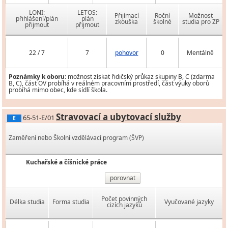
LONI:
LETOS:
Přijímací
Roční
Možnost
přihlášení/plán
plán
zkouška
školné
studia pro ZP
přijmout
přijmout
22 / 7
7
pohovor
0
Mentálně
Poznámky k oboru:
možnost získat řidičský průkaz skupiny B, C (zdarma
B, C), část OV probíhá v reálném pracovním prostředí, část výuky oborů
probíhá mimo obec, kde sídlí škola.
Stravovací a ubytovací služby
65-51-E/01
E
Zaměření nebo Školní vzdělávací program (ŠVP)
Kuchařské a číšnické práce
porovnat
Počet povinných
Délka studia
Forma studia
Vyučované jazyky
cizích jazyků