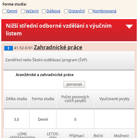
Forma studia
:
Denní
Večerní
Dálková
Distanční
Kombinovaná
Nižší střední odborné vzdělání s výučním
listem
Zahradnické práce
41-52-E/01
E
Zaměření nebo Školní vzdělávací program (ŠVP)
Aranžérské a zahradnické práce
porovnat
Počet povinných
Délka studia
Forma studia
Vyučované jazyky
cizích jazyků
3,0
Denní
0
LONI:
LETOS:
Přijímací
Roční
Možnost
přihlášení/plán
plán