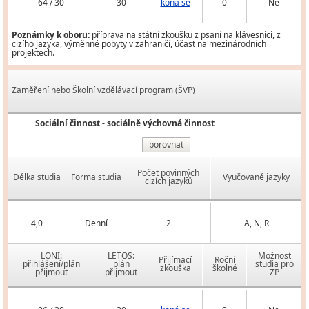
64 / 30
30
koná se
0
Ne
Poznámky k oboru:
příprava na státní zkoušku z psaní na klávesnici, z
cizího jazyka, výměnné pobyty v zahraničí, účast na mezinárodních
projektech.
Zaměření nebo Školní vzdělávací program (ŠVP)
Sociální činnost - sociálně výchovná činnost
porovnat
Počet povinných
Délka studia
Forma studia
Vyučované jazyky
cizích jazyků
4,0
Denní
2
A, N, R
LONI:
LETOS:
Možnost
Přijímací
Roční
přihlášení/plán
plán
studia pro
zkouška
školné
přijmout
přijmout
ZP