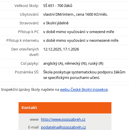
Velikost školy:
SŠ 651 - 700 žáků
Ubytování:
vlastní DM/intern., cena 1600 Kč/měs.
Stravování:
v školní jídelně
Přístup k PC
v době mimo vyučování: v omezené míře
Přístup k internetu
v době mimo vyučování: v neomezené míře
Den otevřených
12.12.2025, 17.1.2026
dveří:
Cizí jazyky:
anglický (A), německý (N), ruský (R)
Poznámka SŠ:
Škola poskytuje systematickou podporu žákům
se specifickými poruchami učení.
Inspekční zprávy školy najdete na
webu České školní inspekce
.
Kontakt
www
http://www.ssspzabreh.cz
E-mail
podatelna@ssspzabreh.cz