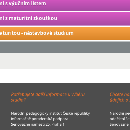
ní s výučním listem
ní s maturitní zkouškou
aturitou - nástavbové studium
Potřebujete další informace k výběru
Chcete na
studia?
údajích o
Národní pedagogický institut České republiky
Národní ped
informačně poradenská podpora
oddělení še
Senovážné náměstí 25, Praha 1
Senovážné n