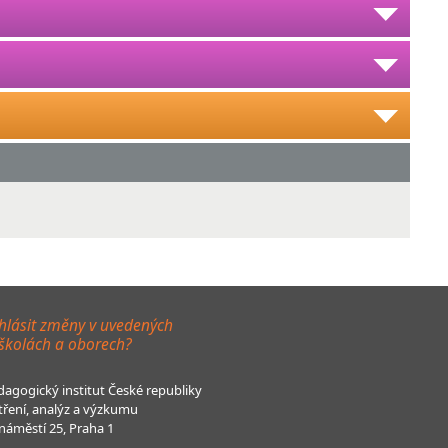
hlásit změny v uvedených
 školách a oborech?
agogický institut České republiky
tření, analýz a výzkumu
áměstí 25, Praha 1