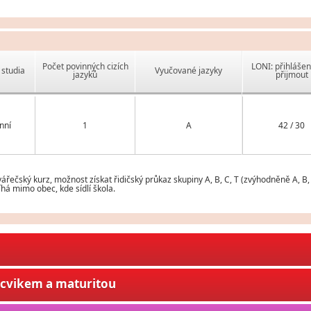
Počet povinných cizích
LONI: přihlášen
studia
Vyučované jazyky
jazyků
přijmout
nní
1
A
42 / 30
ečský kurz, možnost získat řidičský průkaz skupiny A, B, C, T (zvýhodněně A, B,
há mimo obec, kde sídlí škola.
ýcvikem a maturitou