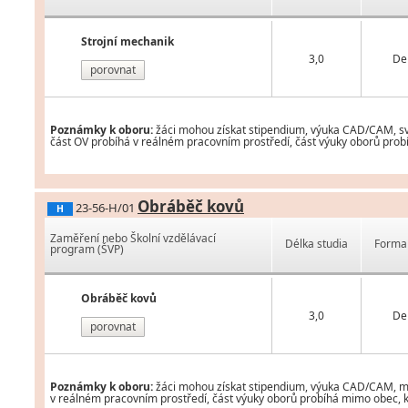
Strojní mechanik
3,0
De
porovnat
Poznámky k oboru:
žáci mohou získat stipendium, výuka CAD/CAM, svář
část OV probíhá v reálném pracovním prostředí, část výuky oborů probí
Obráběč kovů
23-56-H/01
H
Zaměření nebo Školní vzdělávací
Délka studia
Forma 
program (ŠVP)
Obráběč kovů
3,0
De
porovnat
Poznámky k oboru:
žáci mohou získat stipendium, výuka CAD/CAM, možn
v reálném pracovním prostředí, část výuky oborů probíhá mimo obec, kd