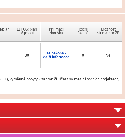
í/plán
LETOS: plán
Přijímací
Roční
Možnost
přijmout
zkouška
školné
studia pro ZP
se nekoná -
30
0
Ne
další informace
 C, T), výměnné pobyty v zahraničí, účast na mezinárodních projektech,