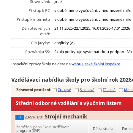
Stravování:
jinak
Přístup k PC
v době mimo vyučování: v neomezené míře
Přístup k internetu
v době mimo vyučování: v neomezené míře
Den otevřených
21.11.2025-22.1.2025, 16.01.2026-17.01.2026
dveří:
Cizí jazyky:
anglický (A)
Poznámka SŠ:
Škola poskytuje systematickou podporu žák
Inspekční zprávy školy najdete na
webu České školní inspekce
.
Vzdělávací nabídka školy pro školní rok 2026
Zdravotní postižení
:
Zrakové
Sluchové
Tělesné
Ment
Střední odborné vzdělání s výučním listem
Strojní mechanik
23-51-H/01
H
Zaměření nebo Školní vzdělávací
Délka studia
Forma 
program (ŠVP)