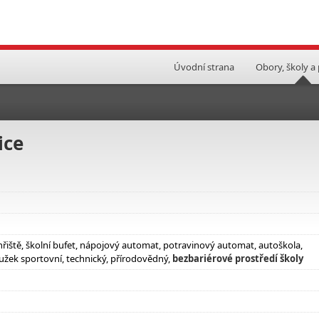
Úvodní strana
Obory, školy a
ice
hřiště, školní bufet, nápojový automat, potravinový automat, autoškola,
užek sportovní, technický, přírodovědný,
bezbariérové prostředí školy