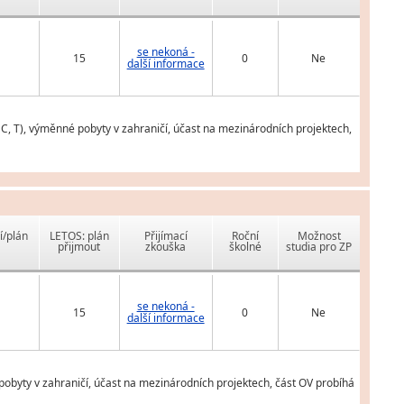
se nekoná -
15
0
Ne
další informace
 C, T), výměnné pobyty v zahraničí, účast na mezinárodních projektech,
í/plán
LETOS: plán
Přijímací
Roční
Možnost
přijmout
zkouška
školné
studia pro ZP
se nekoná -
15
0
Ne
další informace
pobyty v zahraničí, účast na mezinárodních projektech, část OV probíhá