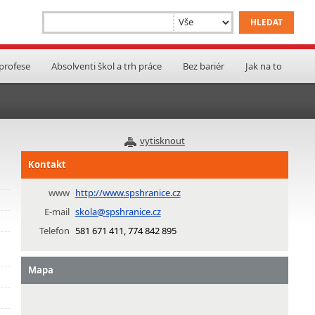
 profese
Absolventi škol a trh práce
Bez bariér
Jak na to
vytisknout
Kontakt
www
http://www.spshranice.cz
E-mail
skola@spshranice.cz
Telefon
581 671 411, 774 842 895
Mapa