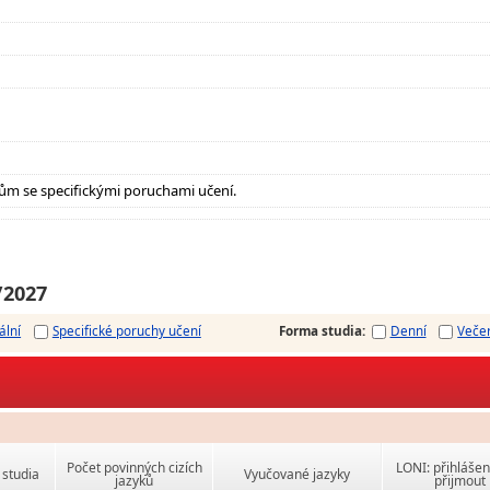
ům se specifickými poruchami učení.
/2027
ální
Specifické poruchy učení
Forma studia
:
Denní
Veče
Počet povinných cizích
LONI: přihlášen
studia
Vyučované jazyky
jazyků
přijmout