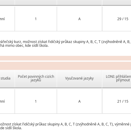
nní
1
A
29 / 15
ečský kurz, možnost získat řidičský průkaz skupiny A, B, C, T (zvýhodněně A, B,
há mimo obec, kde sídlí škola.
Počet povinných cizích
LONI: přihlášen
studia
Vyučované jazyky
jazyků
přijmout
nní
1
A
21 / 15
ost získat řidičský průkaz skupiny A, B, C, T (zvýhodněně A, B, C, T), výměnné 
e sídlí škola.