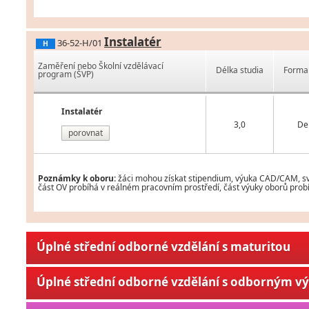
Instalatér
36-52-H/01
H
Zaměření nebo Školní vzdělávací
Délka studia
Forma 
program (ŠVP)
Instalatér
3,0
De
porovnat
Poznámky k oboru:
žáci mohou získat stipendium, výuka CAD/CAM, svář
část OV probíhá v reálném pracovním prostředí, část výuky oborů probí
Úplné střední odborné vzdělání s maturitou
Úplné střední odborné vzdělání s odborným v