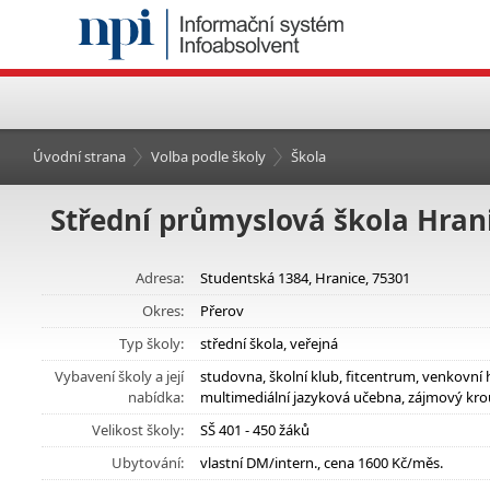
Úvodní strana
Volba podle školy
Škola
Střední průmyslová škola Hran
Adresa:
Studentská 1384, Hranice, 75301
Okres:
Přerov
Typ školy:
střední škola, veřejná
Vybavení školy a její
studovna, školní klub, fitcentrum, venkovní 
nabídka:
multimediální jazyková učebna, zájmový kro
Velikost školy:
SŠ 401 - 450 žáků
Ubytování:
vlastní DM/intern., cena 1600 Kč/měs.