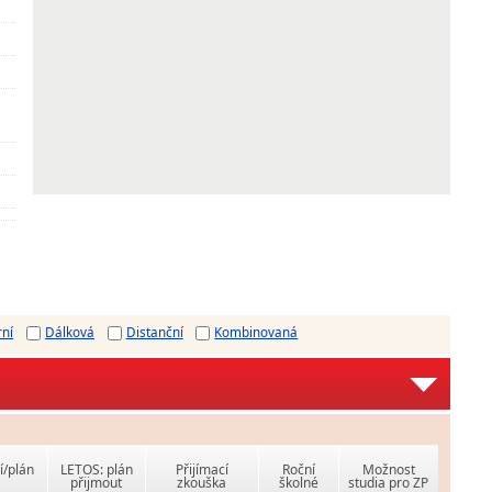
rní
Dálková
Distanční
Kombinovaná
í/plán
LETOS: plán
Přijímací
Roční
Možnost
přijmout
zkouška
školné
studia pro ZP