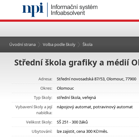
Úvodní strana
Volba podle školy
Škola
Střední škola grafiky a médií 
Adresa:
Střední novosadská 87/53, Olomouc, 77900
Okres:
Olomouc
Typ školy:
střední škola, veřejná
Vybavení školy a její
nápojový automat, potravinový automat
nabídka:
Velikost školy:
SŠ 251 - 300 žáků
Ubytování:
lze zajistit, cena 300 Kč/měs.