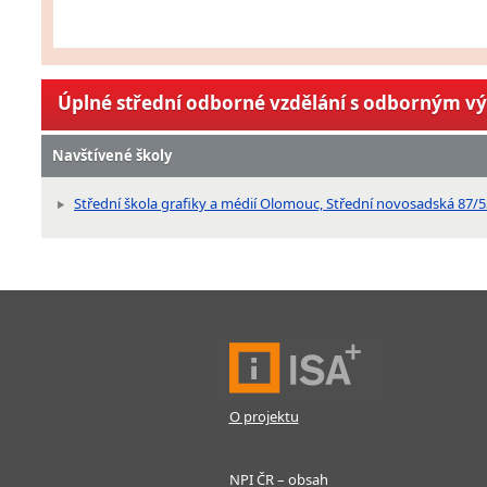
Úplné střední odborné vzdělání s odborným v
Navštívené školy
Střední škola grafiky a médií Olomouc, Střední novosadská 87/5
O projektu
NPI ČR – obsah