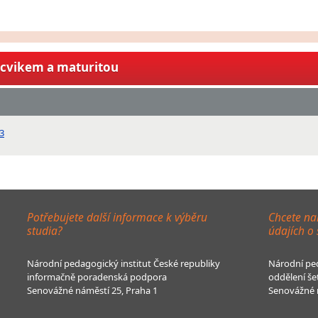
ýcvikem a maturitou
3
Potřebujete další informace k výběru
Chcete na
studia?
údajích o
Národní pedagogický institut České republiky
Národní ped
informačně poradenská podpora
oddělení še
Senovážné náměstí 25, Praha 1
Senovážné n