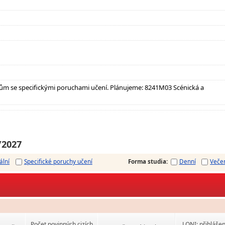
ům se specifickými poruchami učení. Plánujeme: 8241M03 Scénická a
/2027
ální
Specifické poruchy učení
Forma studia
:
Denní
Veče
Počet povinných cizích
LONI: přihlášen