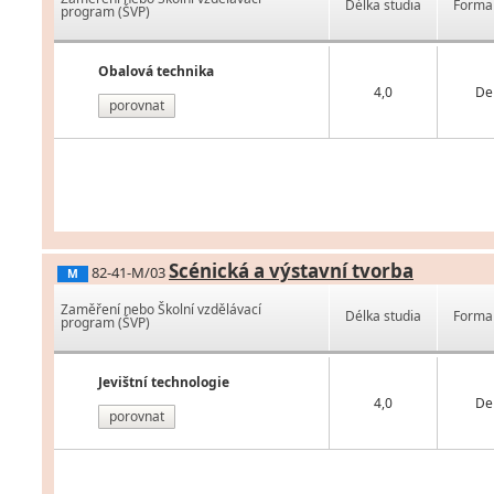
Délka studia
Forma 
program (ŠVP)
Obalová technika
4,0
De
porovnat
Scénická a výstavní tvorba
82-41-M/03
M
Zaměření nebo Školní vzdělávací
Délka studia
Forma 
program (ŠVP)
Jevištní technologie
4,0
De
porovnat