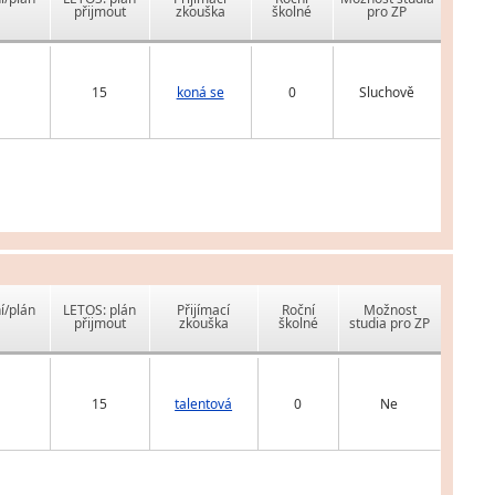
přijmout
zkouška
školné
pro ZP
15
koná se
0
Sluchově
í/plán
LETOS: plán
Přijímací
Roční
Možnost
přijmout
zkouška
školné
studia pro ZP
15
talentová
0
Ne