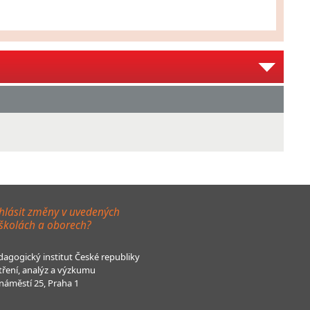
hlásit změny v uvedených
 školách a oborech?
agogický institut České republiky
tření, analýz a výzkumu
áměstí 25, Praha 1