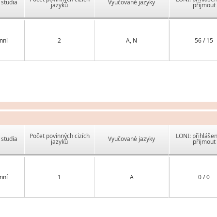
studia
Vyučované jazyky
jazyků
přijmout
nní
2
A, N
56 / 15
Počet povinných cizích
LONI: přihlášen
studia
Vyučované jazyky
jazyků
přijmout
nní
1
A
0 / 0