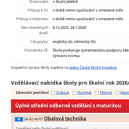
Stravování:
v školní jídelně
Přístup k PC
v době mimo vyučování: v omezené míře
Přístup k internetu
v době mimo vyučování: v omezené míře
Den otevřených
6.12.2025, 24.1.2026
dveří:
Cizí jazyky:
anglický (A), německý (N)
Poznámka SŠ:
Škola poskytuje systematickou podporu žák
výstavní tvorba.
Inspekční zprávy školy najdete na
webu České školní inspekce
.
Vzdělávací nabídka školy pro školní rok 2026
Zdravotní postižení
:
Zrakové
Sluchové
Tělesné
Ment
Úplné střední odborné vzdělání s maturitou
Obalová technika
34-42-M/01
M
Zaměření nebo Školní vzdělávací