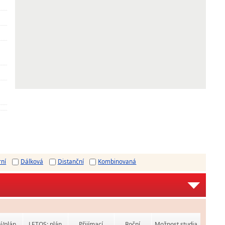
rní
Dálková
Distanční
Kombinovaná
í/plán
LETOS: plán
Přijímací
Roční
Možnost studia