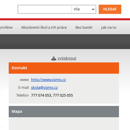
 profese
Absolventi škol a trh práce
Bez bariér
Jak na to
vytisknout
Kontakt
www
http://www.sgmo.cz
E-mail
skola@sgmo.cz
Telefon
777 074 053, 777 025 055
Mapa