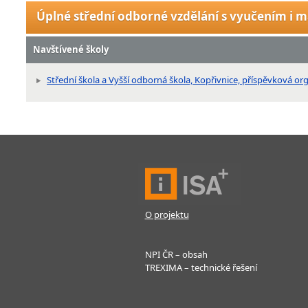
Úplné střední odborné vzdělání s vyučením i m
Navštívené školy
Střední škola a Vyšší odborná škola, Kopřivnice, příspěvková or
O projektu
NPI ČR – obsah
TREXIMA – technické řešení