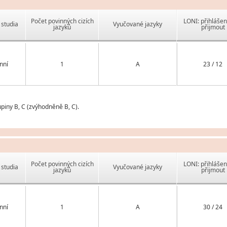
Počet povinných cizích
LONI: přihlášen
studia
Vyučované jazyky
jazyků
přijmout
nní
1
A
23 / 12
piny B, C (zvýhodněně B, C).
Počet povinných cizích
LONI: přihlášen
studia
Vyučované jazyky
jazyků
přijmout
nní
1
A
30 / 24