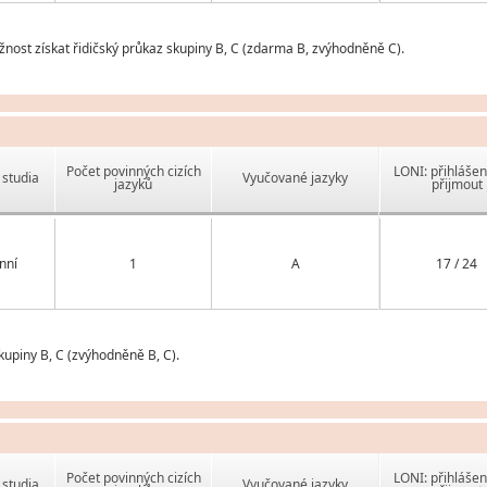
nost získat řidičský průkaz skupiny B, C (zdarma B, zvýhodněně C).
Počet povinných cizích
LONI: přihlášen
studia
Vyučované jazyky
jazyků
přijmout
nní
1
A
17 / 24
upiny B, C (zvýhodněně B, C).
Počet povinných cizích
LONI: přihlášen
studia
Vyučované jazyky