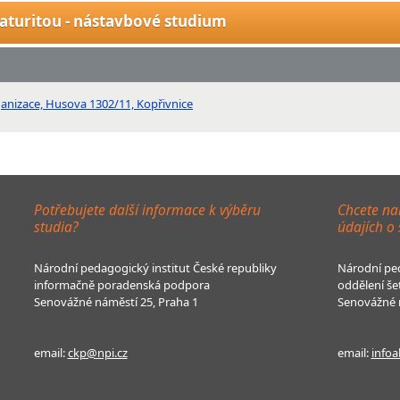
aturitou - nástavbové studium
ganizace, Husova 1302/11, Kopřivnice
Potřebujete další informace k výběru
Chcete na
studia?
údajích o
Národní pedagogický institut České republiky
Národní ped
informačně poradenská podpora
oddělení še
Senovážné náměstí 25, Praha 1
Senovážné n
email:
ckp@npi.cz
email:
infoa