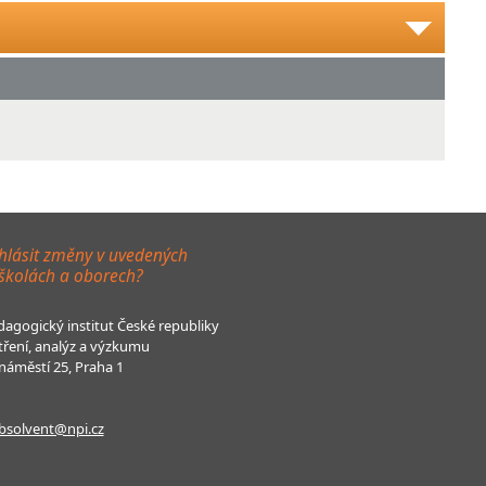
hlásit změny v uvedených
 školách a oborech?
agogický institut České republiky
tření, analýz a výzkumu
áměstí 25, Praha 1
bsolvent@npi.cz