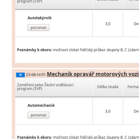
program (ŠVP)
Autolakýrník
3,0
De
porovnat
Poznámky k oboru:
možnost získat řidičský průkaz skupiny B, C (zdar
Mechanik opravář motorových vozi
23-68-H/01
H
Zaměření nebo Školní vzdělávací
Délka studia
Forma 
program (ŠVP)
Automechanik
3,0
De
porovnat
Poznámky k oboru:
možnost získat řidičský průkaz skupiny B, C (zdarm