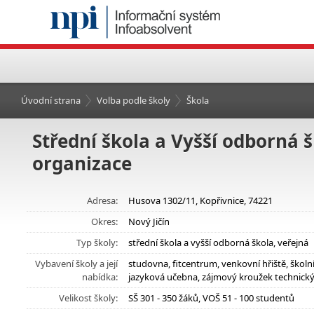
Úvodní strana
Volba podle školy
Škola
Střední škola a Vyšší odborná š
organizace
Adresa:
Husova 1302/11, Kopřivnice, 74221
Okres:
Nový Jičín
Typ školy:
střední škola a vyšší odborná škola, veřejná
Vybavení školy a její
studovna, fitcentrum, venkovní hřiště, škol
nabídka:
jazyková učebna, zájmový kroužek technick
Velikost školy:
SŠ 301 - 350 žáků, VOŠ 51 - 100 studentů