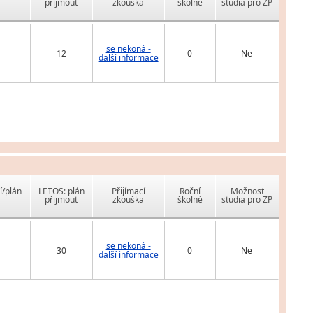
přijmout
zkouška
školné
studia pro ZP
se nekoná -
12
0
Ne
další informace
í/plán
LETOS: plán
Přijímací
Roční
Možnost
přijmout
zkouška
školné
studia pro ZP
se nekoná -
30
0
Ne
další informace