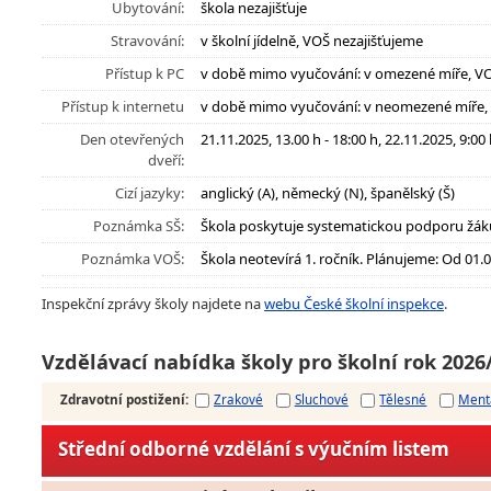
Ubytování:
škola nezajišťuje
Stravování:
v školní jídelně, VOŠ nezajišťujeme
Přístup k PC
v době mimo vyučování: v omezené míře, V
Přístup k internetu
v době mimo vyučování: v neomezené míře
Den otevřených
21.11.2025, 13.00 h - 18:00 h, 22.11.2025, 9:00 
dveří:
Cizí jazyky:
anglický (A), německý (N), španělský (Š)
Poznámka SŠ:
Škola poskytuje systematickou podporu žák
Poznámka VOŠ:
Škola neotevírá 1. ročník. Plánujeme: Od 01
Inspekční zprávy školy najdete na
webu České školní inspekce
.
Vzdělávací nabídka školy pro školní rok 2026
Zdravotní postižení
:
Zrakové
Sluchové
Tělesné
Ment
Střední odborné vzdělání s výučním listem