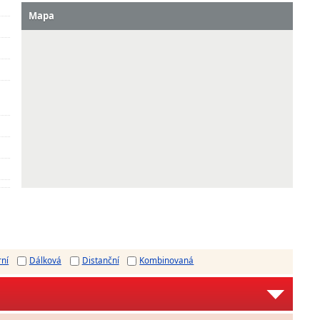
Mapa
rní
Dálková
Distanční
Kombinovaná