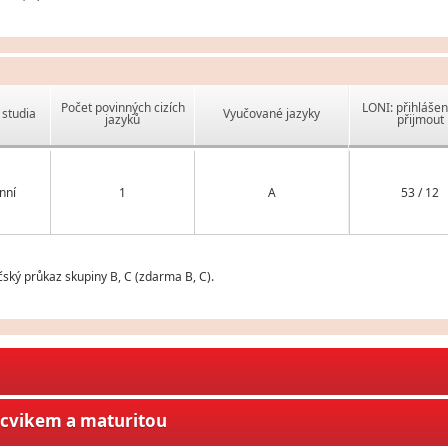
Počet povinných cizích
LONI: přihlášen
studia
Vyučované jazyky
jazyků
přijmout
nní
1
A
53 / 12
čský průkaz skupiny B, C (zdarma B, C).
ýcvikem a maturitou