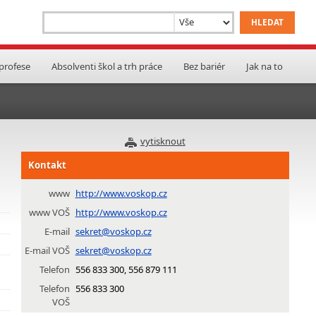
 profese
Absolventi škol a trh práce
Bez bariér
Jak na to
vytisknout
Kontakt
www
http://www.voskop.cz
www VOŠ
http://www.voskop.cz
E-mail
sekret@voskop.cz
E-mail VOŠ
sekret@voskop.cz
Telefon
556 833 300, 556 879 111
Telefon
556 833 300
VOŠ