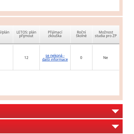
í/plán
LETOS: plán
Přijímací
Roční
Možnost
přijmout
zkouška
školné
studia pro ZP
se nekoná -
12
0
Ne
další informace