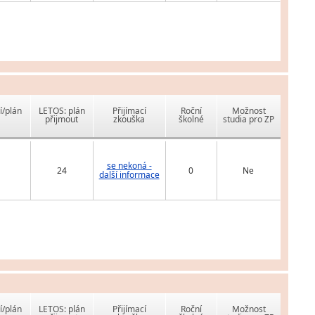
í/plán
LETOS: plán
Přijímací
Roční
Možnost
přijmout
zkouška
školné
studia pro ZP
se nekoná -
24
0
Ne
další informace
í/plán
LETOS: plán
Přijímací
Roční
Možnost