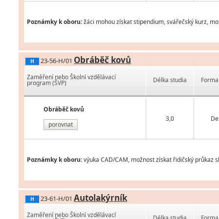
Poznámky k oboru:
žáci mohou získat stipendium, svářečský kurz, mož
Obráběč kovů
23-56-H/01
H
Zaměření nebo Školní vzdělávací
Délka studia
Forma 
program (ŠVP)
Obráběč kovů
3,0
De
porovnat
Poznámky k oboru:
výuka CAD/CAM, možnost získat řidičský průkaz sk
Autolakýrník
23-61-H/01
H
Zaměření nebo Školní vzdělávací
Délka studia
Forma 