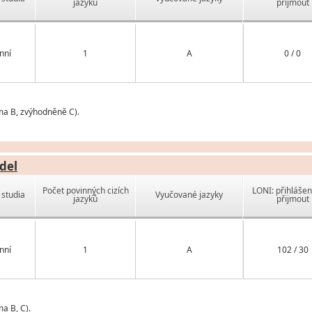
jazyků
přijmout
nní
1
A
0 / 0
ma B, zvýhodněně C).
del
Počet povinných cizích
LONI: přihlášen
studia
Vyučované jazyky
jazyků
přijmout
nní
1
A
102 / 30
a B, C).