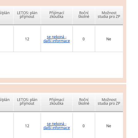
í/plán
LETOS: plán
Přijímací
Roční
Možnost
přijmout
zkouška
školné
studia pro ZP
se nekoná -
12
0
Ne
další informace
í/plán
LETOS: plán
Přijímací
Roční
Možnost
přijmout
zkouška
školné
studia pro ZP
se nekoná -
12
0
Ne
další informace