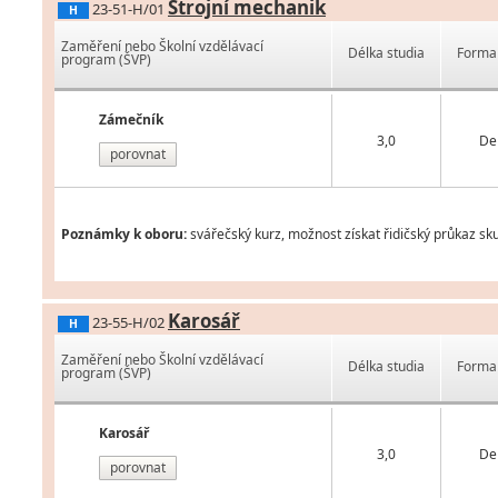
Strojní mechanik
23-51-H/01
H
Zaměření nebo Školní vzdělávací
Délka studia
Forma 
program (ŠVP)
Zámečník
3,0
De
porovnat
Poznámky k oboru:
svářečský kurz, možnost získat řidičský průkaz sku
Karosář
23-55-H/02
H
Zaměření nebo Školní vzdělávací
Délka studia
Forma 
program (ŠVP)
Karosář
3,0
De
porovnat