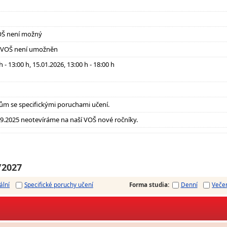
OŠ není možný
, VOŠ není umožněn
h - 13:00 h, 15.01.2026, 13:00 h - 18:00 h
ům se specifickými poruchami učení.
.09.2025 neotevíráme na naší VOŠ nové ročníky.
/2027
ální
Specifické poruchy učení
Forma studia
:
Denní
Veče