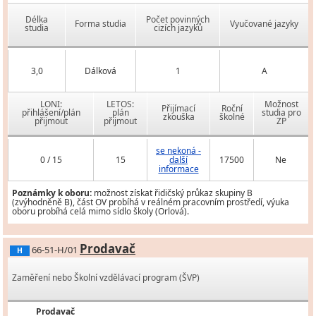
Délka
Počet povinných
Forma studia
Vyučované jazyky
studia
cizích jazyků
3,0
Dálková
1
A
LONI:
LETOS:
Možnost
Přijímací
Roční
přihlášení/plán
plán
studia pro
zkouška
školné
přijmout
přijmout
ZP
se nekoná -
0 / 15
15
další
17500
Ne
informace
Poznámky k oboru:
možnost získat řidičský průkaz skupiny B
(zvýhodněně B), část OV probíhá v reálném pracovním prostředí, výuka
oboru probíhá celá mimo sídlo školy (Orlová).
Prodavač
66-51-H/01
H
Zaměření nebo Školní vzdělávací program (ŠVP)
Prodavač