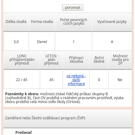
porovnat
Počet povinných
Délka studia
Forma studia
Vyučované jazyky
cizích jazyků
3,0
Denní
1
A
LONI:
LETOS:
Možnost
Přijímací
Roční
přihlášení/plán
plán
studia pro
zkouška
školné
přijmout
přijmout
ZP
se nekoná -
22 / 45
45
další
0
Ne
informace
Poznámky k oboru:
možnost získat řidičský průkaz skupiny B
(zvýhodněně B), část OV probíhá v reálném pracovním prostředí, výuka
oboru probíhá celá mimo sídlo školy (Orlová).
Zaměření nebo Školní vzdělávací program (ŠVP)
Prodavač