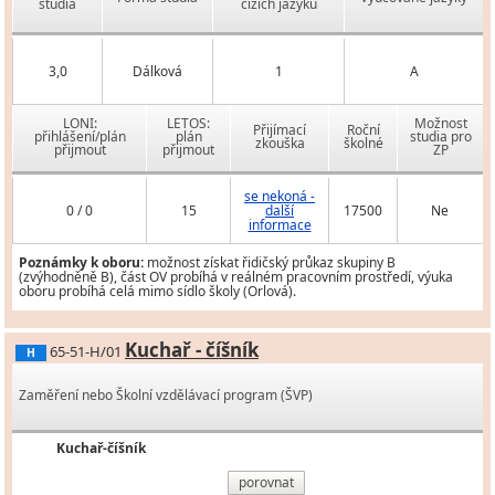
studia
cizích jazyků
3,0
Dálková
1
A
LONI:
LETOS:
Možnost
Přijímací
Roční
přihlášení/plán
plán
studia pro
zkouška
školné
přijmout
přijmout
ZP
se nekoná -
0 / 0
15
další
17500
Ne
informace
Poznámky k oboru:
možnost získat řidičský průkaz skupiny B
(zvýhodněně B), část OV probíhá v reálném pracovním prostředí, výuka
oboru probíhá celá mimo sídlo školy (Orlová).
Kuchař - číšník
65-51-H/01
H
Zaměření nebo Školní vzdělávací program (ŠVP)
Kuchař-číšník
porovnat