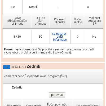
3,0
Denní
1
A
LONI:
LETOS:
Možnost
Přijímací
Roční
přihlášení/plán
plán
studia pro
zkouška
školné
přijmout
přijmout
ZP
se nekoná -
8 / 30
30
další
0
Ne
informace
Poznámky k oboru:
část OV probíhá v reálném pracovním prostředí,
výuka oboru probíhá celá mimo sídlo školy (Orlová).
Zedník
36-67-H/01
H
Zaměření nebo Školní vzdělávací program (ŠVP)
Zedník
porovnat
Počet povinných
Délka studia
Forma studia
Vyučované jazyky