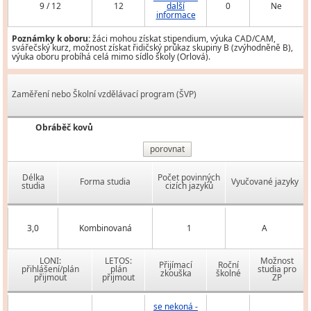
9 / 12
12
další
0
Ne
informace
Poznámky k oboru:
žáci mohou získat stipendium, výuka CAD/CAM,
svářečský kurz, možnost získat řidičský průkaz skupiny B (zvýhodněně B),
výuka oboru probíhá celá mimo sídlo školy (Orlová).
Zaměření nebo Školní vzdělávací program (ŠVP)
Obráběč kovů
porovnat
Délka
Počet povinných
Forma studia
Vyučované jazyky
studia
cizích jazyků
3,0
Kombinovaná
1
A
LONI:
LETOS:
Možnost
Přijímací
Roční
přihlášení/plán
plán
studia pro
zkouška
školné
přijmout
přijmout
ZP
se nekoná -