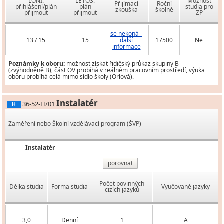
LONI:
LETOS:
Možnost
Přijímací
Roční
přihlášení/plán
plán
studia pro
zkouška
školné
přijmout
přijmout
ZP
se nekoná -
13 / 15
15
další
17500
Ne
informace
Poznámky k oboru:
možnost získat řidičský průkaz skupiny B
(zvýhodněně B), část OV probíhá v reálném pracovním prostředí, výuka
oboru probíhá celá mimo sídlo školy (Orlová).
Instalatér
36-52-H/01
H
Zaměření nebo Školní vzdělávací program (ŠVP)
Instalatér
porovnat
Počet povinných
Délka studia
Forma studia
Vyučované jazyky
cizích jazyků
3,0
Denní
1
A