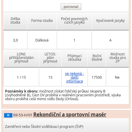
porovnat
Délka
Počet povinných
Forma studia
Vyučované jazyky
studia
cizích jazyků
3,0
Dálková
1
A
LONI:
LETOS:
Možnost
Přijímací
Roční
přihlášení/plán
plán
studia pro
zkouška
školné
přijmout
přijmout
ZP
se nekoná -
1 / 15
15
další
17500
Ne
informace
Poznámky k oboru:
možnost získat řidičský průkaz skupiny B
(zvýhodněně B), část OV probíhá v reálném pracovním prostředí, výuka
oboru probíhá celá mimo sídlo školy (Orlová).
Rekondiční a sportovní masér
69-53-H/01
H
Zaměření nebo Školní vzdělávací program (ŠVP)