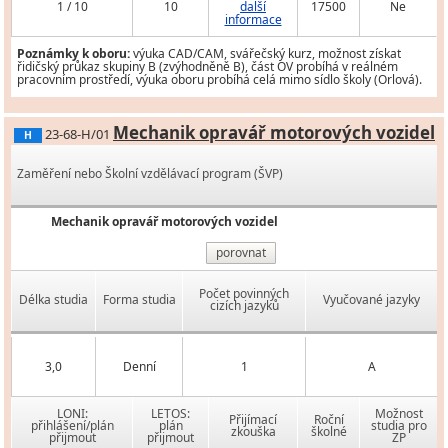
1 / 10
10
další
17500
Ne
informace
Poznámky k oboru:
výuka CAD/CAM, svářečský kurz, možnost získat
řidičský průkaz skupiny B (zvýhodněně B), část OV probíhá v reálném
pracovním prostředí, výuka oboru probíhá celá mimo sídlo školy (Orlová).
Mechanik opravář motorových vozidel
23-68-H/01
H
Zaměření nebo Školní vzdělávací program (ŠVP)
Mechanik opravář motorových vozidel
porovnat
Počet povinných
Délka studia
Forma studia
Vyučované jazyky
cizích jazyků
3,0
Denní
1
A
LONI:
LETOS:
Možnost
Přijímací
Roční
přihlášení/plán
plán
studia pro
zkouška
školné
přijmout
přijmout
ZP