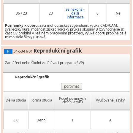
se nekoná -
36 / 23
23
další
0
Ne
informace
Poznámky k oboru:
žáci mohou získat stipendium, výuka CAD/CAM,
svářečský kurz, možnost získat řidičský průkaz skupiny B (zvýhodněně B),
část OV probíhá v reálném pracovním prostředí, výuka oboru probíhá celá
mimo sídlo školy (Orlová).
Reprodukční grafik
34-53-H/01
H
Zaměření nebo Školní vzdělávací program (ŠVP)
Reprodukční grafik
porovnat
Počet povinných
Délka studia
Forma studia
Vyučované jazyky
cizích jazyků
3,0
Denní
1
A