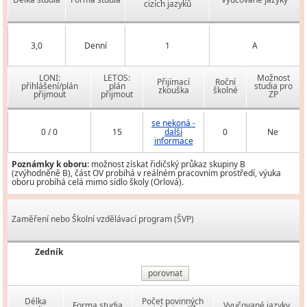
cizích jazyků
3,0
Denní
1
A
LONI:
LETOS:
Možnost
Přijímací
Roční
přihlášení/plán
plán
studia pro
zkouška
školné
přijmout
přijmout
ZP
se nekoná -
0 / 0
15
další
0
Ne
informace
Poznámky k oboru:
možnost získat řidičský průkaz skupiny B
(zvýhodněně B), část OV probíhá v reálném pracovním prostředí, výuka
oboru probíhá celá mimo sídlo školy (Orlová).
Zaměření nebo Školní vzdělávací program (ŠVP)
Zedník
porovnat
Délka
Počet povinných
Forma studia
Vyučované jazyky