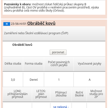
Poznámky k oboru:
možnost získat řidičský průkaz skupiny B
(zvýhodněně B), část OV probíhá v reálném pracovním prostředí, výuka
oboru probíhá celá mimo sídlo školy (Orlová).
Obráběč kovů
23-56-H/01
H
Zaměření nebo Školní vzdělávací program (ŠVP)
Obráběč kovů
porovnat
Počet povinných
Délka studia
Forma studia
Vyučované jazyky
cizích jazyků
3,0
Denní
1
A
LONI:
LETOS:
Možnost
Přijímací
Roční
přihlášení/plán
plán
studia pro
zkouška
školné
přijmout
přijmout
ZP
se nekoná -