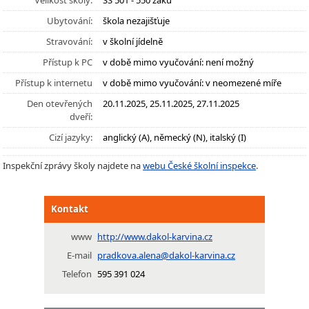
Velikost školy:
SŠ 501 - 550 žáků
Ubytování:
škola nezajišťuje
Stravování:
v školní jídelně
Přístup k PC
v době mimo vyučování: není možný
Přístup k internetu
v době mimo vyučování: v neomezené míře
Den otevřených
20.11.2025, 25.11.2025, 27.11.2025
dveří:
Cizí jazyky:
anglický (A), německý (N), italský (I)
Inspekční zprávy školy najdete na
webu České školní inspekce
.
Kontakt
www
http://www.dakol-karvina.cz
E-mail
pradkova.alena@dakol-karvina.cz
Telefon
595 391 024