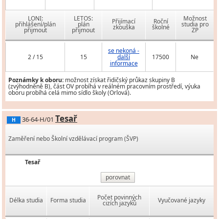
LONI:
LETOS:
Možnost
Přijímací
Roční
přihlášení/plán
plán
studia pro
zkouška
školné
přijmout
přijmout
ZP
se nekoná -
2 / 15
15
další
17500
Ne
informace
Poznámky k oboru:
možnost získat řidičský průkaz skupiny B
(zvýhodněně B), část OV probíhá v reálném pracovním prostředí, výuka
oboru probíhá celá mimo sídlo školy (Orlová).
Tesař
36-64-H/01
H
Zaměření nebo Školní vzdělávací program (ŠVP)
Tesař
porovnat
Počet povinných
Délka studia
Forma studia
Vyučované jazyky
cizích jazyků