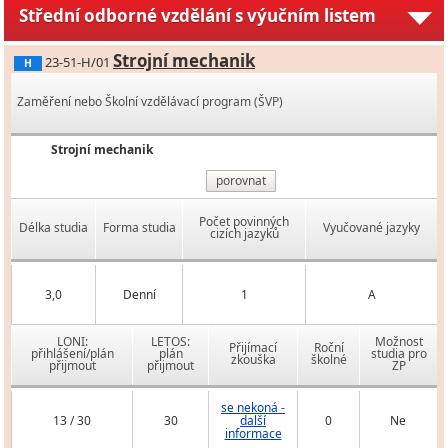
Střední odborné vzdělání s výučním listem
Strojní mechanik
23-51-H/01
H
Zaměření nebo Školní vzdělávací program (ŠVP)
Strojní mechanik
porovnat
Počet povinných
Délka studia
Forma studia
Vyučované jazyky
cizích jazyků
3,0
Denní
1
A
LONI:
LETOS:
Možnost
Přijímací
Roční
přihlášení/plán
plán
studia pro
zkouška
školné
přijmout
přijmout
ZP
se nekoná -
13 / 30
30
další
0
Ne
informace