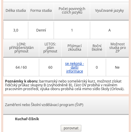
Počet povinných
Délka studia
Forma studia
Vyučované jazyky
cizích jazyků
3,0
Denní
1
A
LONI:
LETOS:
Možnost
Přijímací
Roční
přihlášení/plán
plán
studia pro
zkouška
školné
přijmout
přijmout
ZP
se nekoná -
64 / 60
60
další
0
Ne
informace
Poznámky k oboru:
barmanský nebo someliérský kurz, možnost získat
řidičský průkaz skupiny B (zvýhodněně B), část OV probíhá v reálném
pracovním prostředí, výuka oboru probíhá celá mimo sídlo školy (Orlová).
Zaměření nebo Školní vzdělávací program (ŠVP)
Kuchař-číšník
porovnat