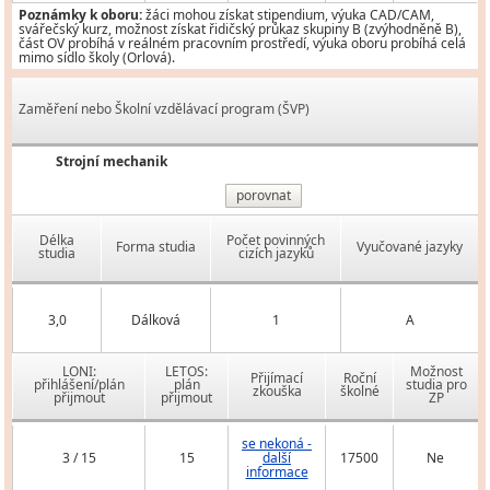
Poznámky k oboru:
žáci mohou získat stipendium, výuka CAD/CAM,
svářečský kurz, možnost získat řidičský průkaz skupiny B (zvýhodněně B),
část OV probíhá v reálném pracovním prostředí, výuka oboru probíhá celá
mimo sídlo školy (Orlová).
Zaměření nebo Školní vzdělávací program (ŠVP)
Strojní mechanik
porovnat
Délka
Počet povinných
Forma studia
Vyučované jazyky
studia
cizích jazyků
3,0
Dálková
1
A
LONI:
LETOS:
Možnost
Přijímací
Roční
přihlášení/plán
plán
studia pro
zkouška
školné
přijmout
přijmout
ZP
se nekoná -
3 / 15
15
další
17500
Ne
informace