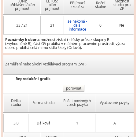
LONI:
LETOS:
Možnost
Přijímací
Roční
přihlášení/plán
plán
studia pro
zkouška
školné
přijmout
přijmout
ZP
se nekoná -
33 / 21
21
další
0
Ne
informace
Poznámky k oboru:
možnost získat řidičský průkaz skupiny B
(zvýhodněně B), část OV probíhá v reálném pracovním prostředí, výuka
oboru probíhá celá mimo sídlo školy (Orlová).
Zaměření nebo Školní vzdělávací program (ŠVP)
Reprodukční grafik
porovnat
Délka
Počet povinných
Forma studia
Vyučované jazyky
studia
cizích jazyků
3,0
Dálková
1
A