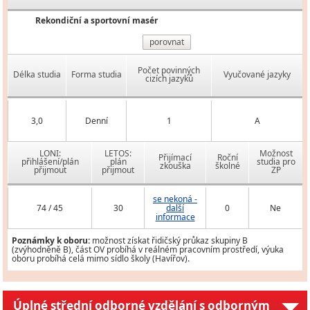
Rekondiční a sportovní masér
porovnat
Počet povinných
Délka studia
Forma studia
Vyučované jazyky
cizích jazyků
3,0
Denní
1
A
LONI:
LETOS:
Možnost
Přijímací
Roční
přihlášení/plán
plán
studia pro
zkouška
školné
přijmout
přijmout
ZP
se nekoná -
74 / 45
30
další
0
Ne
informace
Poznámky k oboru:
možnost získat řidičský průkaz skupiny B
(zvýhodněně B), část OV probíhá v reálném pracovním prostředí, výuka
oboru probíhá celá mimo sídlo školy (Havířov).
Úplné střední odborné vzdělání s odborným