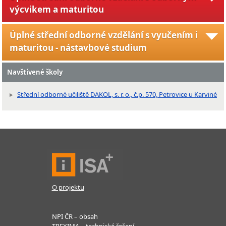
výcvikem a maturitou
Úplné střední odborné vzdělání s vyučením i
maturitou - nástavbové studium
Navštívené školy
Střední odborné učiliště DAKOL, s. r. o., č.p. 570, Petrovice u Karviné
O projektu
NPI ČR – obsah
TREXIMA – technické řešení