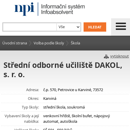
Úvodní strana
Volba podle školy
Škola
vytisknout
Střední odborné učiliště DAKOL,
s. r. o.
Adresa:
č.p. 570, Petrovice u Karviné, 73572
Okres:
Karviná
Typ školy:
střední škola, soukromá
Vybavení školy a její
venkovní hřiště, školní bufet, nápojový
nabídka:
automat, autoškola