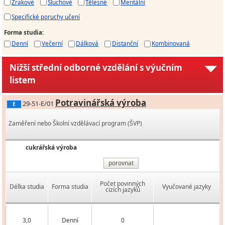
Zrakové
Sluchové
Tělesné
Mentální
Specifické poruchy učení
Forma studia
:
Denní
Večerní
Dálková
Distanční
Kombinovaná
Nižší střední odborné vzdělání s výučním
listem
Potravinářská výroba
29-51-E/01
E
Zaměření nebo Školní vzdělávací program (ŠVP)
cukrářská výroba
porovnat
Počet povinných
Délka studia
Forma studia
Vyučované jazyky
cizích jazyků
3,0
Denní
0