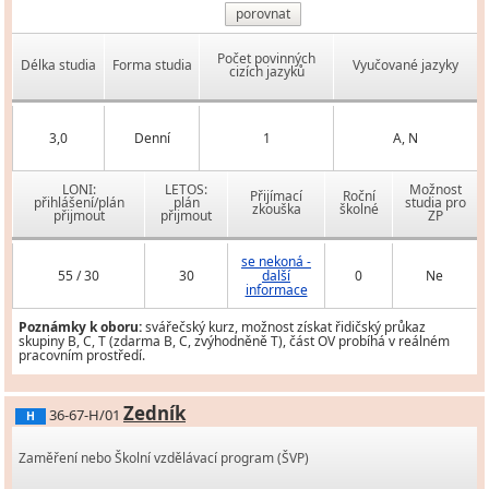
porovnat
Počet povinných
Délka studia
Forma studia
Vyučované jazyky
cizích jazyků
3,0
Denní
1
A, N
LONI:
LETOS:
Možnost
Přijímací
Roční
přihlášení/plán
plán
studia pro
zkouška
školné
přijmout
přijmout
ZP
se nekoná -
55 / 30
30
další
0
Ne
informace
Poznámky k oboru:
svářečský kurz, možnost získat řidičský průkaz
skupiny B, C, T (zdarma B, C, zvýhodněně T), část OV probíhá v reálném
pracovním prostředí.
Zedník
36-67-H/01
H
Zaměření nebo Školní vzdělávací program (ŠVP)