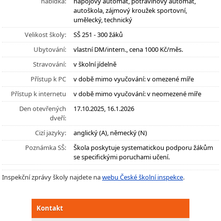
nabídka:
nápojový automat, potravinový automat,
autoškola, zájmový kroužek sportovní,
umělecký, technický
Velikost školy:
SŠ 251 - 300 žáků
Ubytování:
vlastní DM/intern., cena 1000 Kč/měs.
Stravování:
v školní jídelně
Přístup k PC
v době mimo vyučování: v omezené míře
Přístup k internetu
v době mimo vyučování: v neomezené míře
Den otevřených
17.10.2025, 16.1.2026
dveří:
Cizí jazyky:
anglický (A), německý (N)
Poznámka SŠ:
Škola poskytuje systematickou podporu žákům
se specifickými poruchami učení.
Inspekční zprávy školy najdete na
webu České školní inspekce
.
Kontakt