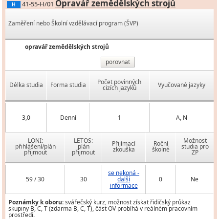
Opravář zemědělských strojů
41-55-H/01
H
Zaměření nebo Školní vzdělávací program (ŠVP)
opravář zemědělských strojů
porovnat
Počet povinných
Délka studia
Forma studia
Vyučované jazyky
cizích jazyků
3,0
Denní
1
A, N
LONI:
LETOS:
Možnost
Přijímací
Roční
přihlášení/plán
plán
studia pro
zkouška
školné
přijmout
přijmout
ZP
se nekoná -
59 / 30
30
další
0
Ne
informace
Poznámky k oboru:
svářečský kurz, možnost získat řidičský průkaz
skupiny B, C, T (zdarma B, C, T), část OV probíhá v reálném pracovním
prostředí.