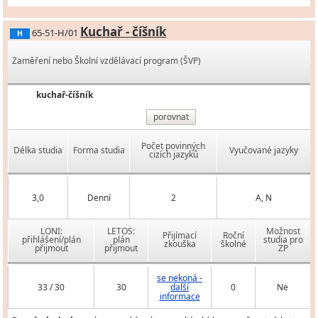
Kuchař - číšník
65-51-H/01
H
Zaměření nebo Školní vzdělávací program (ŠVP)
kuchař-číšník
porovnat
Počet povinných
Délka studia
Forma studia
Vyučované jazyky
cizích jazyků
3,0
Denní
2
A, N
LONI:
LETOS:
Možnost
Přijímací
Roční
přihlášení/plán
plán
studia pro
zkouška
školné
přijmout
přijmout
ZP
se nekoná -
33 / 30
30
další
0
Ne
informace