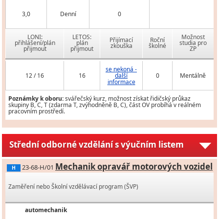
3,0
Denní
0
LONI:
LETOS:
Možnost
Přijímací
Roční
přihlášení/plán
plán
studia pro
zkouška
školné
přijmout
přijmout
ZP
se nekoná -
12 / 16
16
další
0
Mentálně
informace
Poznámky k oboru:
svářečský kurz, možnost získat řidičský průkaz
skupiny B, C, T (zdarma T, zvýhodněně B, C), část OV probíhá v reálném
pracovním prostředí.
Střední odborné vzdělání s výučním listem
Mechanik opravář motorových vozidel
23-68-H/01
H
Zaměření nebo Školní vzdělávací program (ŠVP)
automechanik