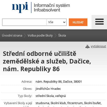
Úvodní strana
Volba podle školy
Škola
vytisknout
Střední odborné učiliště
zemědělské a služeb, Dačice,
nám. Republiky 86
Adresa:
nám. Republiky 86, Dačice, 38001
Okres:
Jindřichův Hradec
Typ školy:
střední škola, veřejná
Vybavení školy a její
studovna, školní klub, fitcentrum, školní bufet,