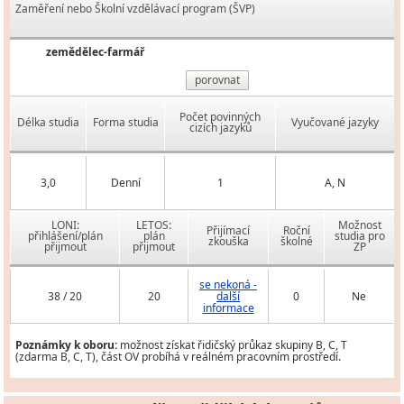
Zaměření nebo Školní vzdělávací program (ŠVP)
zemědělec-farmář
porovnat
Počet povinných
Délka studia
Forma studia
Vyučované jazyky
cizích jazyků
3,0
Denní
1
A, N
LONI:
LETOS:
Možnost
Přijímací
Roční
přihlášení/plán
plán
studia pro
zkouška
školné
přijmout
přijmout
ZP
se nekoná -
38 / 20
20
další
0
Ne
informace
Poznámky k oboru:
možnost získat řidičský průkaz skupiny B, C, T
(zdarma B, C, T), část OV probíhá v reálném pracovním prostředí.