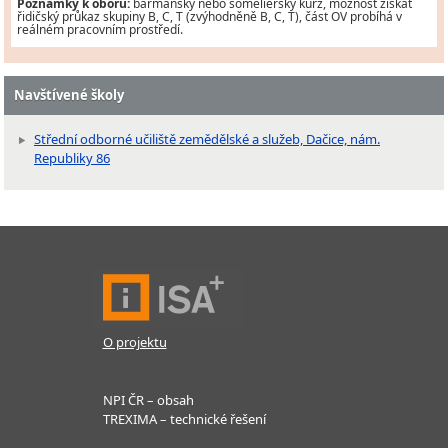
Poznámky k oboru:
barmanský nebo someliérský kurz, možnost získat
řidičský průkaz skupiny B, C, T (zvýhodněně B, C, T), část OV probíhá v
reálném pracovním prostředí.
Navštívené školy
Střední odborné učiliště zemědělské a služeb, Dačice, nám.
Republiky 86
O projektu
NPI ČR – obsah
TREXIMA – technické řešení