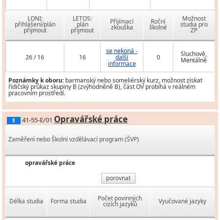
LONI:
LETOS:
Možnost
Přijímací
Roční
přihlášení/plán
plán
studia pro
zkouška
školné
přijmout
přijmout
ZP
se nekoná -
Sluchově,
26 / 16
16
další
0
Mentálně
informace
Poznámky k oboru:
barmanský nebo someliérský kurz, možnost získat
řidičský průkaz skupiny B (zvýhodněně B), část OV probíhá v reálném
pracovním prostředí.
Opravářské práce
41-55-E/01
E
Zaměření nebo Školní vzdělávací program (ŠVP)
opravářské práce
porovnat
Počet povinných
Délka studia
Forma studia
Vyučované jazyky
cizích jazyků