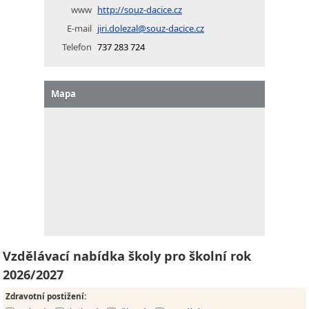
www
http://souz-dacice.cz
E-mail
jiri.dolezal@souz-dacice.cz
Telefon
737 283 724
Mapa
Vzdělávací nabídka školy pro školní rok
2026/2027
Zdravotní postižení
: