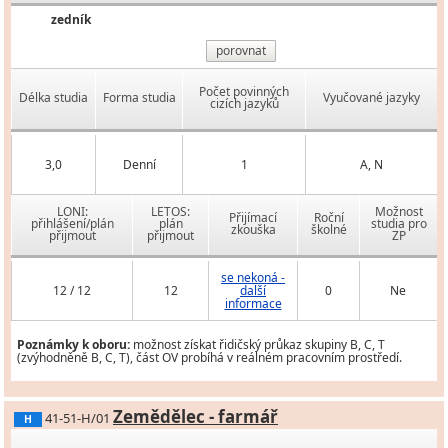
zedník
porovnat
Počet povinných
Délka studia
Forma studia
Vyučované jazyky
cizích jazyků
3,0
Denní
1
A, N
LONI:
LETOS:
Možnost
Přijímací
Roční
přihlášení/plán
plán
studia pro
zkouška
školné
přijmout
přijmout
ZP
se nekoná -
12 / 12
12
další
0
Ne
informace
Poznámky k oboru:
možnost získat řidičský průkaz skupiny B, C, T
(zvýhodněně B, C, T), část OV probíhá v reálném pracovním prostředí.
Zemědělec - farmář
41-51-H/01
H