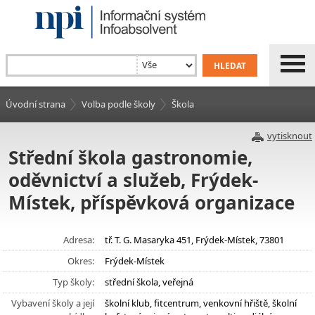
Úvodní strana
Volba podle školy
Škola
vytisknout
Střední škola gastronomie,
oděvnictví a služeb, Frýdek-
Místek, příspěvková organizace
Adresa:
tř. T. G. Masaryka 451, Frýdek-Místek, 73801
Okres:
Frýdek-Místek
Typ školy:
střední škola, veřejná
Vybavení školy a její
školní klub, fitcentrum, venkovní hřiště, školní