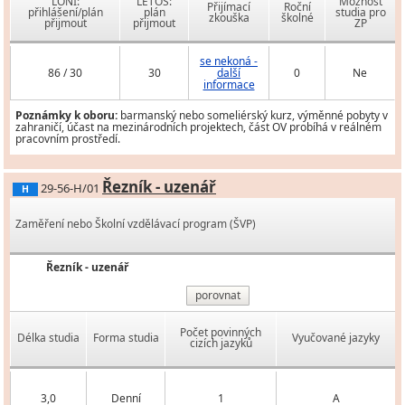
LONI:
LETOS:
Možnost
Přijímací
Roční
přihlášení/plán
plán
studia pro
zkouška
školné
přijmout
přijmout
ZP
se nekoná -
86 / 30
30
další
0
Ne
informace
Poznámky k oboru:
barmanský nebo someliérský kurz, výměnné pobyty v
zahraničí, účast na mezinárodních projektech, část OV probíhá v reálném
pracovním prostředí.
Řezník - uzenář
29-56-H/01
H
Zaměření nebo Školní vzdělávací program (ŠVP)
Řezník - uzenář
porovnat
Počet povinných
Délka studia
Forma studia
Vyučované jazyky
cizích jazyků
3,0
Denní
1
A