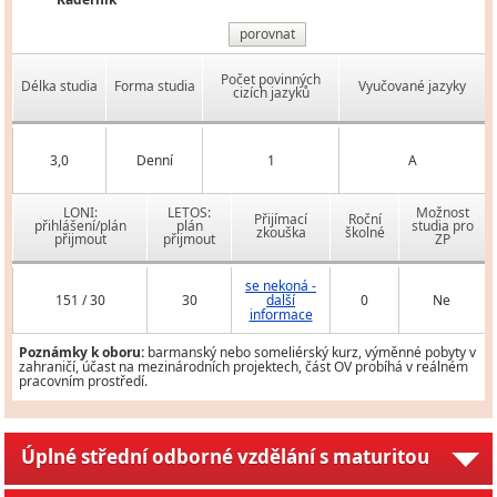
porovnat
Počet povinných
Délka studia
Forma studia
Vyučované jazyky
cizích jazyků
3,0
Denní
1
A
LONI:
LETOS:
Možnost
Přijímací
Roční
přihlášení/plán
plán
studia pro
zkouška
školné
přijmout
přijmout
ZP
se nekoná -
151 / 30
30
další
0
Ne
informace
Poznámky k oboru:
barmanský nebo someliérský kurz, výměnné pobyty v
zahraničí, účast na mezinárodních projektech, část OV probíhá v reálném
pracovním prostředí.
Úplné střední odborné vzdělání s maturitou