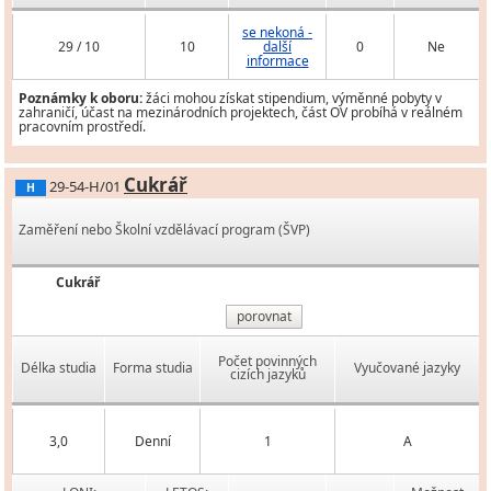
se nekoná -
29 / 10
10
další
0
Ne
informace
Poznámky k oboru:
žáci mohou získat stipendium, výměnné pobyty v
zahraničí, účast na mezinárodních projektech, část OV probíhá v reálném
pracovním prostředí.
Cukrář
29-54-H/01
H
Zaměření nebo Školní vzdělávací program (ŠVP)
Cukrář
porovnat
Počet povinných
Délka studia
Forma studia
Vyučované jazyky
cizích jazyků
3,0
Denní
1
A