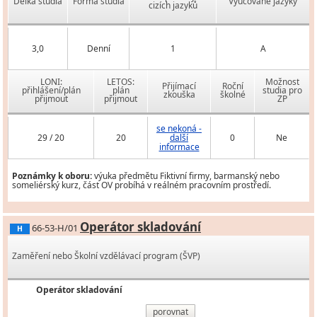
Délka studia
Forma studia
Vyučované jazyky
cizích jazyků
3,0
Denní
1
A
LONI:
LETOS:
Možnost
Přijímací
Roční
přihlášení/plán
plán
studia pro
zkouška
školné
přijmout
přijmout
ZP
se nekoná -
29 / 20
20
další
0
Ne
informace
Poznámky k oboru:
výuka předmětu Fiktivní firmy, barmanský nebo
someliérský kurz, část OV probíhá v reálném pracovním prostředí.
Operátor skladování
66-53-H/01
H
Zaměření nebo Školní vzdělávací program (ŠVP)
Operátor skladování
porovnat