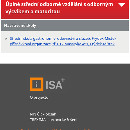
Úplné střední odborné vzdělání s odborným
výcvikem a maturitou
Navštívené školy
Střední škola gastronomie, oděvnictví a služeb, Frýdek-Místek,
příspěvková organizace, tř. T. G. Masaryka 451, Frýdek-Místek
O projektu
NPI ČR – obsah
TREXIMA – technické řešení