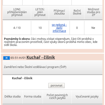
LONI:
LETOS:
Možnost
Přijímací
Roční
přihlášení/plán
plán
studia pro
zkouška
školné
přijmout
přijmout
ZP
se nekoná -
4 / 10
10
další
0
Ne
informace
Poznámky k oboru:
žáci mohou získat stipendium, část OV probíhá v
reálném pracovním prostředí, část výuky oborů probíhá mimo obec, kde
sídlí škola.
Kuchař - číšník
65-51-H/01
H
Zaměření nebo Školní vzdělávací program (ŠVP)
Kuchař - číšník
porovnat
Počet povinných
Délka studia
Forma studia
Vyučované jazyky
cizích jazyků