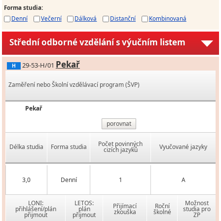
Forma studia
:
Denní
Večerní
Dálková
Distanční
Kombinovaná
Střední odborné vzdělání s výučním listem
Pekař
29-53-H/01
H
Zaměření nebo Školní vzdělávací program (ŠVP)
Pekař
porovnat
Počet povinných
Délka studia
Forma studia
Vyučované jazyky
cizích jazyků
3,0
Denní
1
A
LONI:
LETOS:
Možnost
Přijímací
Roční
přihlášení/plán
plán
studia pro
zkouška
školné
přijmout
přijmout
ZP