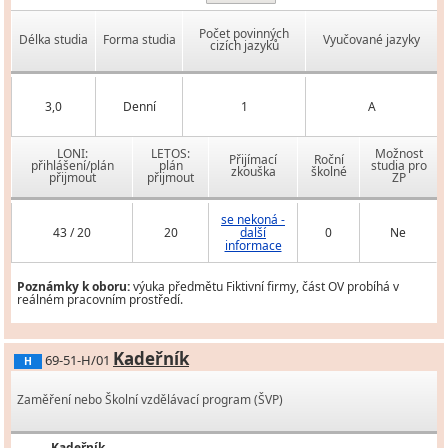
Počet povinných
Délka studia
Forma studia
Vyučované jazyky
cizích jazyků
3,0
Denní
1
A
LONI:
LETOS:
Možnost
Přijímací
Roční
přihlášení/plán
plán
studia pro
zkouška
školné
přijmout
přijmout
ZP
se nekoná -
43 / 20
20
další
0
Ne
informace
Poznámky k oboru:
výuka předmětu Fiktivní firmy, část OV probíhá v
reálném pracovním prostředí.
Kadeřník
69-51-H/01
H
Zaměření nebo Školní vzdělávací program (ŠVP)
Kadeřník