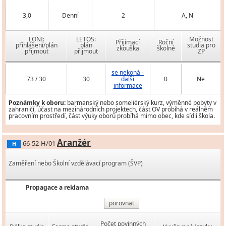
3,0
Denní
2
A, N
LONI:
LETOS:
Možnost
Přijímací
Roční
přihlášení/plán
plán
studia pro
zkouška
školné
přijmout
přijmout
ZP
se nekoná -
73 / 30
30
další
0
Ne
informace
Poznámky k oboru:
barmanský nebo someliérský kurz, výměnné pobyty v
zahraničí, účast na mezinárodních projektech, část OV probíhá v reálném
pracovním prostředí, část výuky oborů probíhá mimo obec, kde sídlí škola.
Aranžér
66-52-H/01
H
Zaměření nebo Školní vzdělávací program (ŠVP)
Propagace a reklama
porovnat
Počet povinných