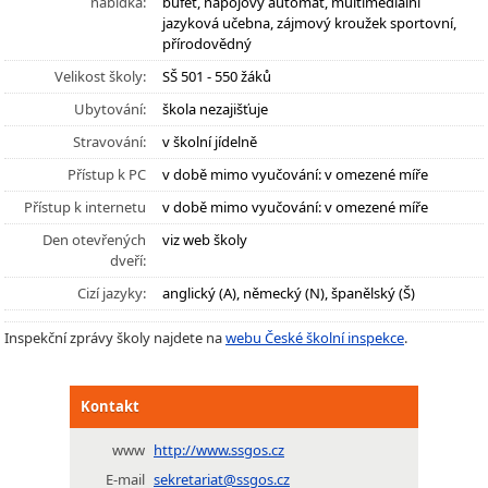
nabídka:
bufet, nápojový automat, multimediální
jazyková učebna, zájmový kroužek sportovní,
přírodovědný
Velikost školy:
SŠ 501 - 550 žáků
Ubytování:
škola nezajišťuje
Stravování:
v školní jídelně
Přístup k PC
v době mimo vyučování: v omezené míře
Přístup k internetu
v době mimo vyučování: v omezené míře
Den otevřených
viz web školy
dveří:
Cizí jazyky:
anglický (A), německý (N), španělský (Š)
Inspekční zprávy školy najdete na
webu České školní inspekce
.
Kontakt
www
http://www.ssgos.cz
E-mail
sekretariat@ssgos.cz