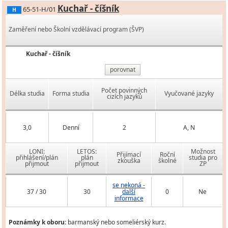
Kuchař - číšník
65-51-H/01
H
Zaměření nebo Školní vzdělávací program (ŠVP)
Kuchař - číšník
porovnat
Počet povinných
Délka studia
Forma studia
Vyučované jazyky
cizích jazyků
3,0
Denní
2
A, N
LONI:
LETOS:
Možnost
Přijímací
Roční
přihlášení/plán
plán
studia pro
zkouška
školné
přijmout
přijmout
ZP
se nekoná -
37 / 30
30
další
0
Ne
informace
Poznámky k oboru:
barmanský nebo someliérský kurz.