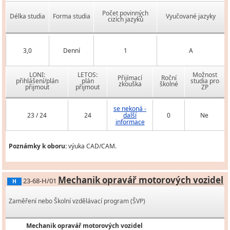
Počet povinných
Délka studia
Forma studia
Vyučované jazyky
cizích jazyků
3,0
Denní
1
A
LONI:
LETOS:
Možnost
Přijímací
Roční
přihlášení/plán
plán
studia pro
zkouška
školné
přijmout
přijmout
ZP
se nekoná -
23 / 24
24
další
0
Ne
informace
Poznámky k oboru:
výuka CAD/CAM.
Mechanik opravář motorových vozidel
23-68-H/01
H
Zaměření nebo Školní vzdělávací program (ŠVP)
Mechanik opravář motorových vozidel