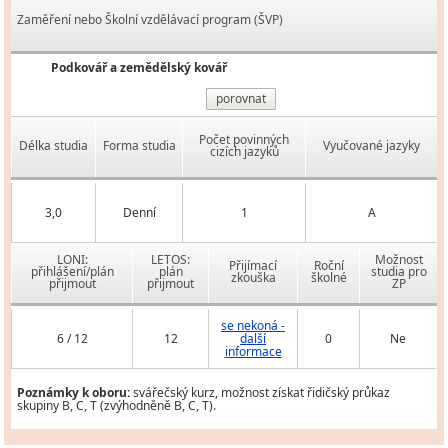
Zaměření nebo Školní vzdělávací program (ŠVP)
Podkovář a zemědělský kovář
porovnat
Počet povinných
Délka studia
Forma studia
Vyučované jazyky
cizích jazyků
3,0
Denní
1
A
LONI:
LETOS:
Možnost
Přijímací
Roční
přihlášení/plán
plán
studia pro
zkouška
školné
přijmout
přijmout
ZP
se nekoná -
6 / 12
12
další
0
Ne
informace
Poznámky k oboru:
svářečský kurz, možnost získat řidičský průkaz
skupiny B, C, T (zvýhodněně B, C, T).