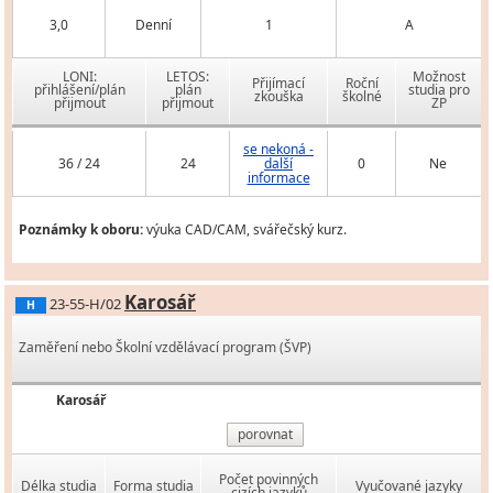
3,0
Denní
1
A
LONI:
LETOS:
Možnost
Přijímací
Roční
přihlášení/plán
plán
studia pro
zkouška
školné
přijmout
přijmout
ZP
se nekoná -
36 / 24
24
další
0
Ne
informace
Poznámky k oboru:
výuka CAD/CAM, svářečský kurz.
Karosář
23-55-H/02
H
Zaměření nebo Školní vzdělávací program (ŠVP)
Karosář
porovnat
Počet povinných
Délka studia
Forma studia
Vyučované jazyky
cizích jazyků