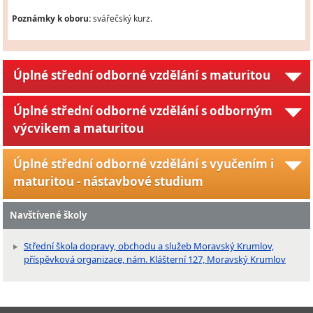
Poznámky k oboru:
svářečský kurz.
Úplné střední odborné vzdělání s maturitou
Úplné střední odborné vzdělání s odborným
výcvikem a maturitou
Úplné střední odborné vzdělání s vyučením i
maturitou - nástavbové studium
Navštívené školy
Střední škola dopravy, obchodu a služeb Moravský Krumlov,
příspěvková organizace, nám. Klášterní 127, Moravský Krumlov