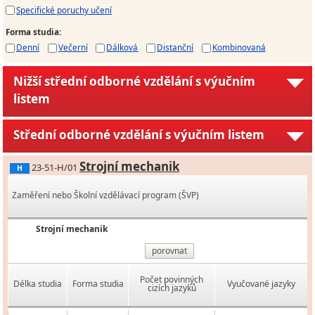
Specifické poruchy učení
Forma studia
:
Denní
Večerní
Dálková
Distanční
Kombinovaná
Nižší střední odborné vzdělání s výučním
listem
Střední odborné vzdělání s výučním listem
Strojní mechanik
23-51-H/01
H
Zaměření nebo Školní vzdělávací program (ŠVP)
Strojní mechanik
porovnat
Počet povinných
Délka studia
Forma studia
Vyučované jazyky
cizích jazyků