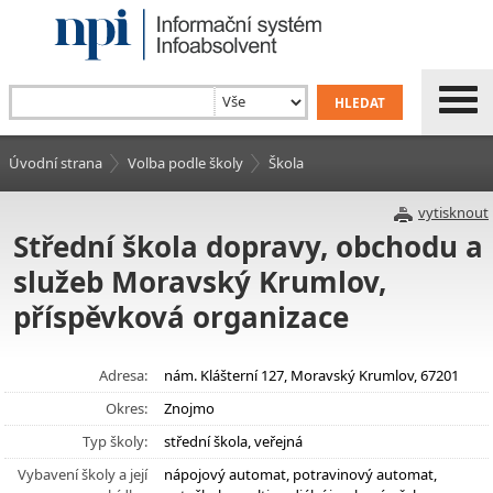
Úvodní strana
Volba podle školy
Škola
vytisknout
Střední škola dopravy, obchodu a
služeb Moravský Krumlov,
příspěvková organizace
Adresa:
nám. Klášterní 127, Moravský Krumlov, 67201
Okres:
Znojmo
Typ školy:
střední škola, veřejná
Vybavení školy a její
nápojový automat, potravinový automat,