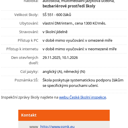
nabídka:
autoškola, multimediální jazyková učebna,
bezbariérové prostředí školy
Velikost školy:
SŠ 551 - 600 žáků
Ubytování:
vlastní DM/intern., cena 1300 Kč/měs.
Stravování:
v školní jídelně
Přístup k PC
v době mimo vyučování: v omezené míře
Přístup k internetu
v době mimo vyučování: v neomezené míře
Den otevřených
29.11.2025, 10.1.2026
dveří:
Cizí jazyky:
anglický (A), německý (N)
Poznámka SŠ:
Škola poskytuje systematickou podporu žákům
se specifickými poruchami učení.
Inspekční zprávy školy najdete na
webu České školní inspekce
.
Kontakt
www
http://www.ssmk.eu