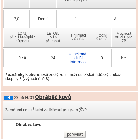
3,0
Denní
1
A
LONI:
LETOS:
Možnost
Přijímací
Roční
přihlášení/plán
plán
studia pro
zkouška
školné
přijmout
přijmout
ZP
se nekoná -
0 / 0
24
další
0
Ne
informace
Poznámky k oboru:
svářečský kurz, možnost získat řidičský průkaz
skupiny B (zvýhodněně B).
Obráběč kovů
23-56-H/01
H
Zaměření nebo Školní vzdělávací program (ŠVP)
Obráběč kovů
porovnat