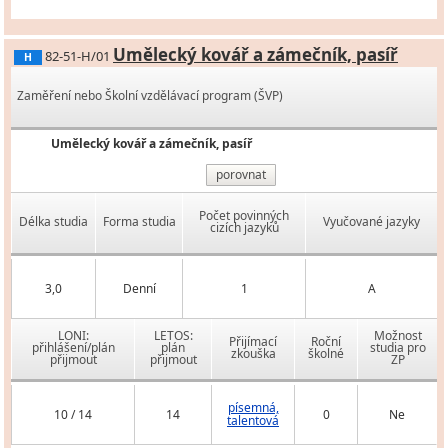
Umělecký kovář a zámečník, pasíř
82-51-H/01
H
Zaměření nebo Školní vzdělávací program (ŠVP)
Umělecký kovář a zámečník, pasíř
porovnat
Počet povinných
Délka studia
Forma studia
Vyučované jazyky
cizích jazyků
3,0
Denní
1
A
LONI:
LETOS:
Možnost
Přijímací
Roční
přihlášení/plán
plán
studia pro
zkouška
školné
přijmout
přijmout
ZP
písemná,
10 / 14
14
0
Ne
talentová