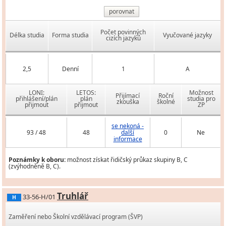
porovnat
Počet povinných
Délka studia
Forma studia
Vyučované jazyky
cizích jazyků
2,5
Denní
1
A
LONI:
LETOS:
Možnost
Přijímací
Roční
přihlášení/plán
plán
studia pro
zkouška
školné
přijmout
přijmout
ZP
se nekoná -
93 / 48
48
další
0
Ne
informace
Poznámky k oboru:
možnost získat řidičský průkaz skupiny B, C
(zvýhodněně B, C).
Truhlář
33-56-H/01
H
Zaměření nebo Školní vzdělávací program (ŠVP)