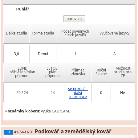
Truhlář
porovnat
Počet povinných
Délka studia
Forma studia
Vyučované jazyky
cizích jazyků
3,0
Denní
1
A
LONI:
LETOS:
Možnost
Přijímací
Roční
přihlášení/plán
plán
studia pro
zkouška
školné
přijmout
přijmout
ZP
se nekoná -
29 / 24
24
další
0
Ne
informace
Poznámky k oboru:
výuka CAD/CAM.
Podkovář a zemědělský kovář
41-54-H/01
H