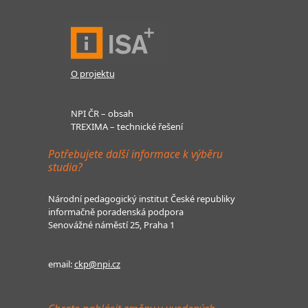
O projektu
NPI ČR – obsah
TREXIMA – technické řešení
Potřebujete další informace k výběru
studia?
Národní pedagogický institut České republiky
informačně poradenská podpora
Senovážné náměstí 25, Praha 1
email:
ckp@npi.cz