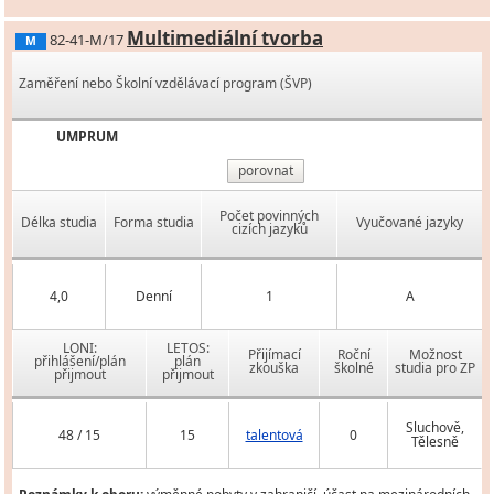
Multimediální tvorba
82-41-M/17
M
Zaměření nebo Školní vzdělávací program (ŠVP)
UMPRUM
porovnat
Počet povinných
Délka studia
Forma studia
Vyučované jazyky
cizích jazyků
4,0
Denní
1
A
LONI:
LETOS:
Přijímací
Roční
Možnost
přihlášení/plán
plán
zkouška
školné
studia pro ZP
přijmout
přijmout
Sluchově,
48 / 15
15
talentová
0
Tělesně