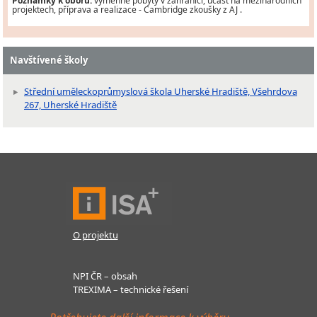
Poznámky k oboru:
výměnné pobyty v zahraničí, účast na mezinárodních
projektech, příprava a realizace - Cambridge zkoušky z AJ .
Navštívené školy
Střední uměleckoprůmyslová škola Uherské Hradiště, Všehrdova
267, Uherské Hradiště
O projektu
NPI ČR – obsah
TREXIMA – technické řešení