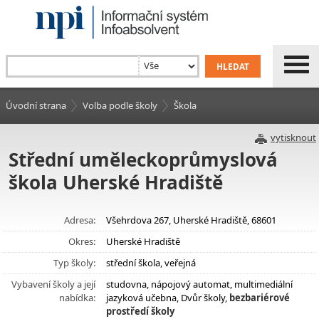
Úvodní strana
Volba podle školy
Škola
vytisknout
Střední uměleckoprůmyslová
škola Uherské Hradiště
Adresa:
Všehrdova 267, Uherské Hradiště, 68601
Okres:
Uherské Hradiště
Typ školy:
střední škola, veřejná
Vybavení školy a její
studovna, nápojový automat, multimediální
nabídka:
jazyková učebna, Dvůr školy,
bezbariérové
prostředí školy