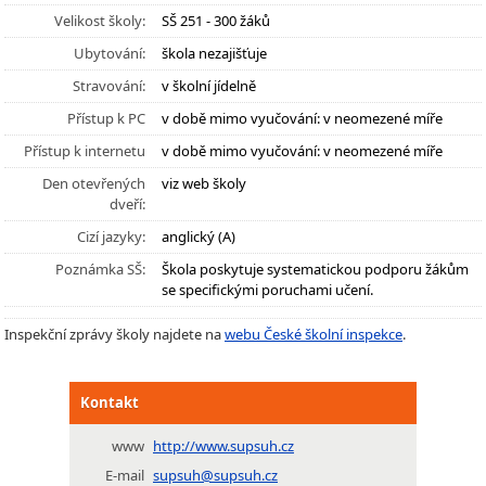
Velikost školy:
SŠ 251 - 300 žáků
Ubytování:
škola nezajišťuje
Stravování:
v školní jídelně
Přístup k PC
v době mimo vyučování: v neomezené míře
Přístup k internetu
v době mimo vyučování: v neomezené míře
Den otevřených
viz web školy
dveří:
Cizí jazyky:
anglický (A)
Poznámka SŠ:
Škola poskytuje systematickou podporu žákům
se specifickými poruchami učení.
Inspekční zprávy školy najdete na
webu České školní inspekce
.
Kontakt
www
http://www.supsuh.cz
E-mail
supsuh@supsuh.cz