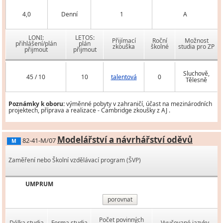
4,0
Denní
1
A
LONI:
LETOS:
Přijímací
Roční
Možnost
přihlášení/plán
plán
zkouška
školné
studia pro ZP
přijmout
přijmout
Sluchově,
45 / 10
10
talentová
0
Tělesně
Poznámky k oboru:
výměnné pobyty v zahraničí, účast na mezinárodních
projektech, příprava a realizace - Cambridge zkoušky z AJ .
Modelářství a návrhářství oděvů
82-41-M/07
M
Zaměření nebo Školní vzdělávací program (ŠVP)
UMPRUM
porovnat
Počet povinných
Délka studia
Forma studia
Vyučované jazyky