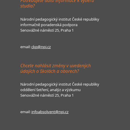
Potřebujete další informace k výběru
studia?
Národní pedagogický institut České republiky
informačně poradenská podpora
Senovážné náměstí 25, Praha 1
email:
ckp@npi.cz
Chcete nahlásit změny v uvedených
údajích o školách a oborech?
Národní pedagogický institut České republiky
oddělení šetření, analýz a výzkumu
Senovážné náměstí 25, Praha 1
email:
infoabsolvent@npi.cz