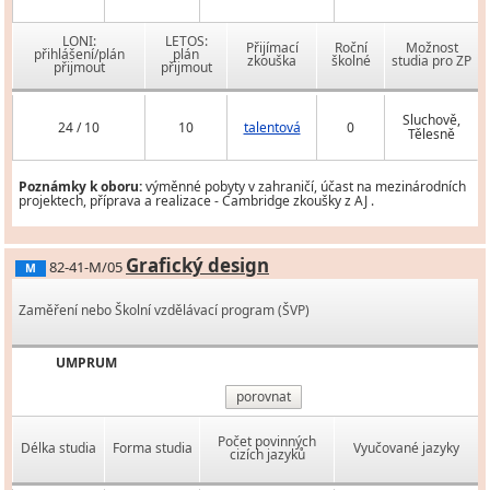
LONI:
LETOS:
Přijímací
Roční
Možnost
přihlášení/plán
plán
zkouška
školné
studia pro ZP
přijmout
přijmout
Sluchově,
24 / 10
10
talentová
0
Tělesně
Poznámky k oboru:
výměnné pobyty v zahraničí, účast na mezinárodních
projektech, příprava a realizace - Cambridge zkoušky z AJ .
Grafický design
82-41-M/05
M
Zaměření nebo Školní vzdělávací program (ŠVP)
UMPRUM
porovnat
Počet povinných
Délka studia
Forma studia
Vyučované jazyky
cizích jazyků