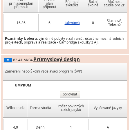
Přijímací
Roční
Možnost
přihlášení/plán
plán
zkouška
školné
studia pro ZP
přijmout
přijmout
Sluchově,
16 / 6
6
talentová
0
Tělesně
Poznámky k oboru:
výměnné pobyty v zahraničí, účast na mezinárodních
projektech, příprava a realizace - Cambridge zkoušky z AJ .
Průmyslový design
82-41-M/04
M
Zaměření nebo Školní vzdělávací program (ŠVP)
UMPRUM
porovnat
Počet povinných
Délka studia
Forma studia
Vyučované jazyky
cizích jazyků
4,0
Denní
1
A