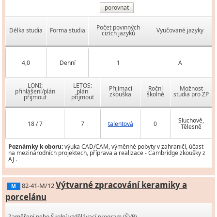
porovnat
Počet povinných
Délka studia
Forma studia
Vyučované jazyky
cizích jazyků
4,0
Denní
1
A
LONI:
LETOS:
Přijímací
Roční
Možnost
přihlášení/plán
plán
zkouška
školné
studia pro ZP
přijmout
přijmout
Sluchově,
18 / 7
7
talentová
0
Tělesně
Poznámky k oboru:
výuka CAD/CAM, výměnné pobyty v zahraničí, účast
na mezinárodních projektech, příprava a realizace - Cambridge zkoušky z
AJ .
Výtvarné zpracování keramiky a
82-41-M/12
M
porcelánu
Zaměření nebo Školní vzdělávací program (ŠVP)