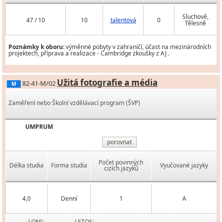
Sluchově,
47 / 10
10
talentová
0
Tělesně
Poznámky k oboru:
výměnné pobyty v zahraničí, účast na mezinárodních
projektech, příprava a realizace - Cambridge zkoušky z AJ .
Užitá fotografie a média
82-41-M/02
M
Zaměření nebo Školní vzdělávací program (ŠVP)
UMPRUM
porovnat
Počet povinných
Délka studia
Forma studia
Vyučované jazyky
cizích jazyků
4,0
Denní
1
A
LONI:
LETOS: