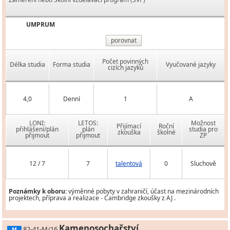
UMPRUM
porovnat
Počet povinných
Délka studia
Forma studia
Vyučované jazyky
cizích jazyků
4,0
Denní
1
A
LONI:
LETOS:
Možnost
Přijímací
Roční
přihlášení/plán
plán
studia pro
zkouška
školné
přijmout
přijmout
ZP
12 / 7
7
talentová
0
Sluchově
Poznámky k oboru:
výměnné pobyty v zahraničí, účast na mezinárodních
projektech, příprava a realizace - Cambridge zkoušky z AJ .
Kamenosochařství
82-41-M/16
M