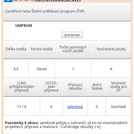
Zaměření nebo Školní vzdělávací program (ŠVP)
UMPRUM
porovnat
Počet povinných
Délka studia
Forma studia
Vyučované jazyky
cizích jazyků
4,0
Denní
1
A
LONI:
LETOS:
Možnost
Přijímací
Roční
přihlášení/plán
plán
studia pro
zkouška
školné
přijmout
přijmout
ZP
11 / 6
6
talentová
0
Sluchově
Poznámky k oboru:
výměnné pobyty v zahraničí, účast na mezinárodních
projektech, příprava a realizace - Cambridge zkoušky z AJ .