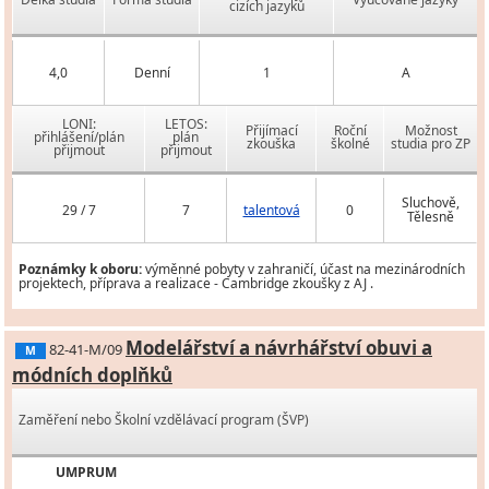
cizích jazyků
4,0
Denní
1
A
LONI:
LETOS:
Přijímací
Roční
Možnost
přihlášení/plán
plán
zkouška
školné
studia pro ZP
přijmout
přijmout
Sluchově,
29 / 7
7
talentová
0
Tělesně
Poznámky k oboru:
výměnné pobyty v zahraničí, účast na mezinárodních
projektech, příprava a realizace - Cambridge zkoušky z AJ .
Modelářství a návrhářství obuvi a
82-41-M/09
M
módních doplňků
Zaměření nebo Školní vzdělávací program (ŠVP)
UMPRUM