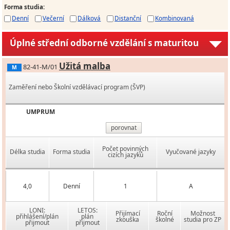
Forma studia
:
Denní
Večerní
Dálková
Distanční
Kombinovaná
Úplné střední odborné vzdělání s maturitou
Užitá malba
82-41-M/01
M
Zaměření nebo Školní vzdělávací program (ŠVP)
UMPRUM
porovnat
Počet povinných
Délka studia
Forma studia
Vyučované jazyky
cizích jazyků
4,0
Denní
1
A
LONI:
LETOS:
Přijímací
Roční
Možnost
přihlášení/plán
plán
zkouška
školné
studia pro ZP
přijmout
přijmout