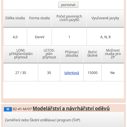
porovnat
Počet povinných
Délka studia
Forma studia
Vyučované jazyky
cizích jazyků
4,0
Denní
1
A, N, R
LONI:
LETOS:
Možnost
Přijímací
Roční
přihlášení/plán
plán
studia pro
zkouška
školné
přijmout
přijmout
ZP
27 / 30
30
talentová
15000
Ne
Modelářství a návrhářství oděvů
82-41-M/07
M
Zaměření nebo Školní vzdělávací program (ŠVP)