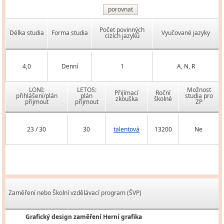
porovnat
Počet povinných
Délka studia
Forma studia
Vyučované jazyky
cizích jazyků
4,0
Denní
1
A, N, R
LONI:
LETOS:
Možnost
Přijímací
Roční
přihlášení/plán
plán
studia pro
zkouška
školné
přijmout
přijmout
ZP
23 / 30
30
talentová
13200
Ne
Zaměření nebo Školní vzdělávací program (ŠVP)
Grafický design zaměření Herní grafika