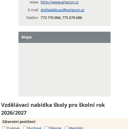
www
http://www.artecon.cz
E-mail
dokladalova.l@artecon.cz
Telefon
773 776 994, 775 079 686
Mapa
Vzdělávací nabídka školy pro školní rok
2026/2027
Zdravotní postižení
:
Zrakové
Sluchové
Tělesné
Mentální