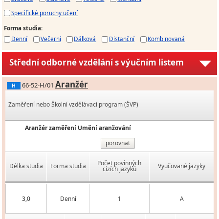
Specifické poruchy učení
Forma studia
:
Denní
Večerní
Dálková
Distanční
Kombinovaná
Střední odborné vzdělání s výučním listem
Aranžér
66-52-H/01
H
Zaměření nebo Školní vzdělávací program (ŠVP)
Aranžér zaměření Umění aranžování
porovnat
Počet povinných
Délka studia
Forma studia
Vyučované jazyky
cizích jazyků
3,0
Denní
1
A