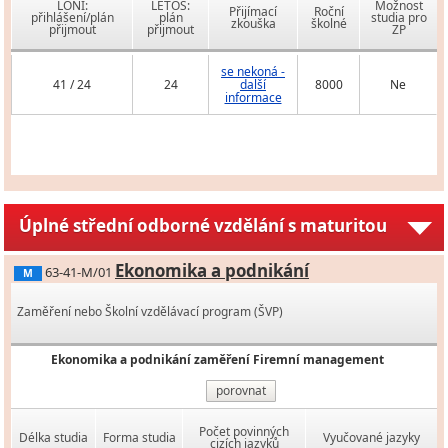
LONI:
LETOS:
Možnost
Přijímací
Roční
přihlášení/plán
plán
studia pro
zkouška
školné
přijmout
přijmout
ZP
se nekoná -
41 / 24
24
další
8000
Ne
informace
Úplné střední odborné vzdělání s maturitou
Ekonomika a podnikání
63-41-M/01
M
Zaměření nebo Školní vzdělávací program (ŠVP)
Ekonomika a podnikání zaměření Firemní management
porovnat
Počet povinných
Délka studia
Forma studia
Vyučované jazyky
cizích jazyků