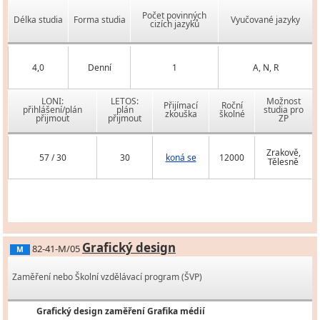
Počet povinných
Délka studia
Forma studia
Vyučované jazyky
cizích jazyků
4,0
Denní
1
A, N, R
LONI:
LETOS:
Možnost
Přijímací
Roční
přihlášení/plán
plán
studia pro
zkouška
školné
přijmout
přijmout
ZP
Zrakově,
57 / 30
30
koná se
12000
Tělesně
Grafický design
82-41-M/05
M
Zaměření nebo Školní vzdělávací program (ŠVP)
Grafický design zaměření Grafika médií