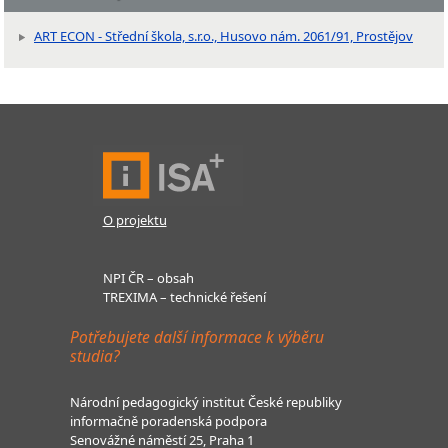
ART ECON - Střední škola, s.r.o., Husovo nám. 2061/91, Prostějov
O projektu
NPI ČR – obsah
TREXIMA – technické řešení
Potřebujete další informace k výběru
studia?
Národní pedagogický institut České republiky
informačně poradenská podpora
Senovážné náměstí 25, Praha 1