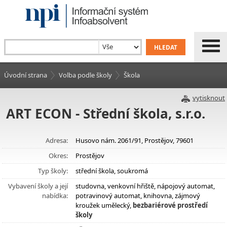
Úvodní strana
Volba podle školy
Škola
vytisknout
ART ECON - Střední škola, s.r.o.
Adresa:
Husovo nám. 2061/91, Prostějov, 79601
Okres:
Prostějov
Typ školy:
střední škola, soukromá
Vybavení školy a její
studovna, venkovní hřiště, nápojový automat,
nabídka:
potravinový automat, knihovna, zájmový
kroužek umělecký,
bezbariérové prostředí
školy