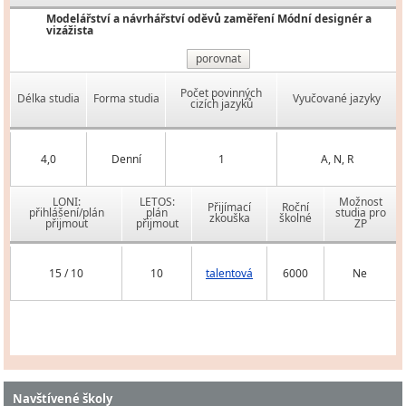
Modelářství a návrhářství oděvů zaměření Módní designér a
vizážista
porovnat
Počet povinných
Délka studia
Forma studia
Vyučované jazyky
cizích jazyků
4,0
Denní
1
A, N, R
LONI:
LETOS:
Možnost
Přijímací
Roční
přihlášení/plán
plán
studia pro
zkouška
školné
přijmout
přijmout
ZP
15 / 10
10
talentová
6000
Ne
Navštívené školy