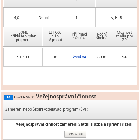
4,0
Denní
1
A, N, R
LONI:
LETOS:
Možnost
Přijímací
Roční
přihlášení/plán
plán
studia pro
zkouška
školné
přijmout
přijmout
ZP
51 / 30
30
koná se
6000
Ne
Veřejnosprávní činnost
68-43-M/01
M
Zaměření nebo Školní vzdělávací program (ŠVP)
Veřejnosprávní činnost zaměření Státní služba a správní řízení
porovnat