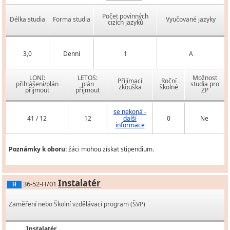
Počet povinných
Délka studia
Forma studia
Vyučované jazyky
cizích jazyků
3,0
Denní
1
A
LONI:
LETOS:
Možnost
Přijímací
Roční
přihlášení/plán
plán
studia pro
zkouška
školné
přijmout
přijmout
ZP
se nekoná -
41 / 12
12
další
0
Ne
informace
Poznámky k oboru:
žáci mohou získat stipendium.
Instalatér
36-52-H/01
H
Zaměření nebo Školní vzdělávací program (ŠVP)
Instalatér