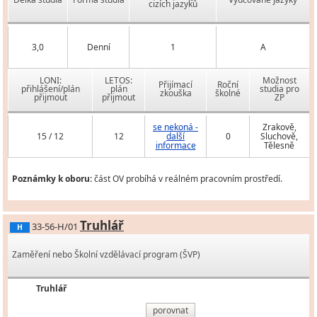
cizích jazyků
3,0
Denní
1
A
LONI:
LETOS:
Možnost
Přijímací
Roční
přihlášení/plán
plán
studia pro
zkouška
školné
přijmout
přijmout
ZP
se nekoná -
Zrakově,
15 / 12
12
další
0
Sluchově,
informace
Tělesně
Poznámky k oboru:
část OV probíhá v reálném pracovním prostředí.
Truhlář
33-56-H/01
H
Zaměření nebo Školní vzdělávací program (ŠVP)
Truhlář
porovnat