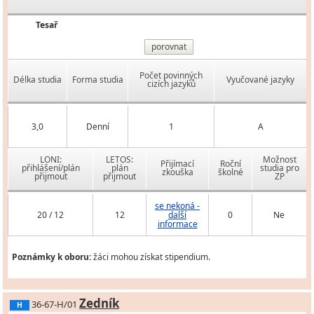
Tesař
porovnat
Počet povinných
Délka studia
Forma studia
Vyučované jazyky
cizích jazyků
3,0
Denní
1
A
LONI:
LETOS:
Možnost
Přijímací
Roční
přihlášení/plán
plán
studia pro
zkouška
školné
přijmout
přijmout
ZP
se nekoná -
20 / 12
12
další
0
Ne
informace
Poznámky k oboru:
žáci mohou získat stipendium.
Zedník
36-67-H/01
H