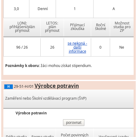
3,0
Denní
1
A
LONI:
LETOS:
Možnost
Přijímací
Roční
přihlášení/plán
plán
studia pro
zkouška
školné
přijmout
přijmout
ZP
se nekoná -
96 / 26
26
další
0
Ne
informace
Poznámky k oboru:
žáci mohou získat stipendium.
Výrobce potravin
29-51-H/01
H
Zaměření nebo Školní vzdělávací program (ŠVP)
Výrobce potravin
porovnat
Počet povinných
Délka studia
Forma studia
Vyučované jazyky