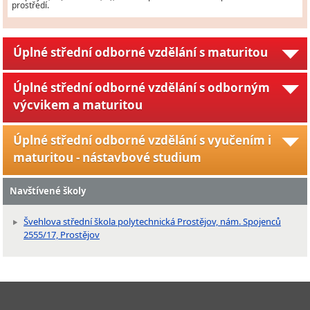
prostředí.
Úplné střední odborné vzdělání s maturitou
Úplné střední odborné vzdělání s odborným
výcvikem a maturitou
Úplné střední odborné vzdělání s vyučením i
maturitou - nástavbové studium
Navštívené školy
Švehlova střední škola polytechnická Prostějov, nám. Spojenců
2555/17, Prostějov