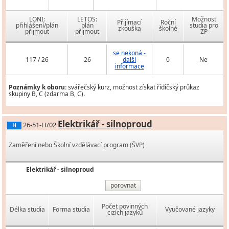
LONI:
LETOS:
Možnost
Přijímací
Roční
přihlášení/plán
plán
studia pro
zkouška
školné
přijmout
přijmout
ZP
se nekoná -
117 / 26
26
další
0
Ne
informace
Poznámky k oboru:
svářečský kurz, možnost získat řidičský průkaz
skupiny B, C (zdarma B, C).
Elektrikář - silnoproud
26-51-H/02
H
Zaměření nebo Školní vzdělávací program (ŠVP)
Elektrikář - silnoproud
porovnat
Počet povinných
Délka studia
Forma studia
Vyučované jazyky
cizích jazyků