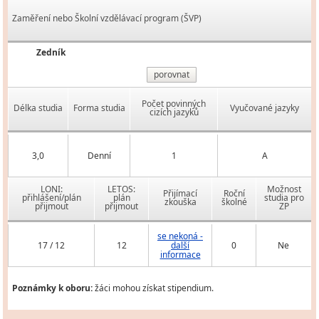
Zaměření nebo Školní vzdělávací program (ŠVP)
Zedník
porovnat
Počet povinných
Délka studia
Forma studia
Vyučované jazyky
cizích jazyků
3,0
Denní
1
A
LONI:
LETOS:
Možnost
Přijímací
Roční
přihlášení/plán
plán
studia pro
zkouška
školné
přijmout
přijmout
ZP
se nekoná -
17 / 12
12
další
0
Ne
informace
Poznámky k oboru:
žáci mohou získat stipendium.