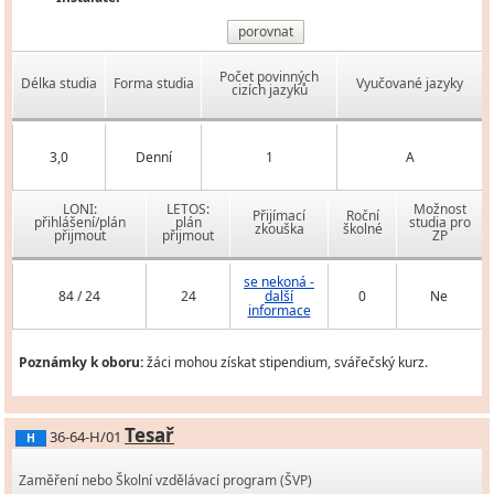
porovnat
Počet povinných
Délka studia
Forma studia
Vyučované jazyky
cizích jazyků
3,0
Denní
1
A
LONI:
LETOS:
Možnost
Přijímací
Roční
přihlášení/plán
plán
studia pro
zkouška
školné
přijmout
přijmout
ZP
se nekoná -
84 / 24
24
další
0
Ne
informace
Poznámky k oboru:
žáci mohou získat stipendium, svářečský kurz.
Tesař
36-64-H/01
H
Zaměření nebo Školní vzdělávací program (ŠVP)