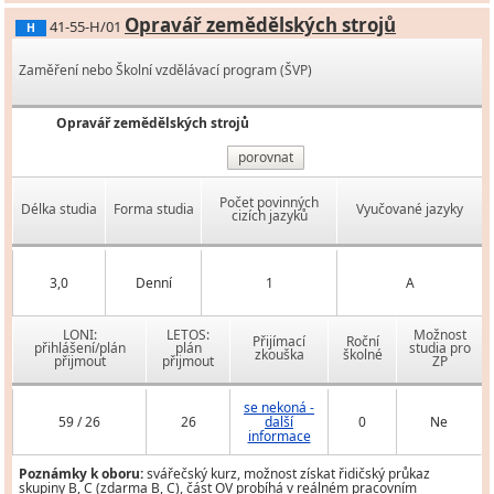
Opravář zemědělských strojů
41-55-H/01
H
Zaměření nebo Školní vzdělávací program (ŠVP)
Opravář zemědělských strojů
porovnat
Počet povinných
Délka studia
Forma studia
Vyučované jazyky
cizích jazyků
3,0
Denní
1
A
LONI:
LETOS:
Možnost
Přijímací
Roční
přihlášení/plán
plán
studia pro
zkouška
školné
přijmout
přijmout
ZP
se nekoná -
59 / 26
26
další
0
Ne
informace
Poznámky k oboru:
svářečský kurz, možnost získat řidičský průkaz
skupiny B, C (zdarma B, C), část OV probíhá v reálném pracovním