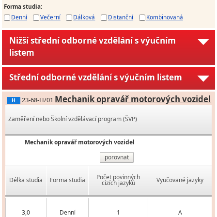
Forma studia
:
Denní
Večerní
Dálková
Distanční
Kombinovaná
Nižší střední odborné vzdělání s výučním
listem
Střední odborné vzdělání s výučním listem
Mechanik opravář motorových vozidel
23-68-H/01
H
Zaměření nebo Školní vzdělávací program (ŠVP)
Mechanik opravář motorových vozidel
porovnat
Počet povinných
Délka studia
Forma studia
Vyučované jazyky
cizích jazyků
3,0
Denní
1
A