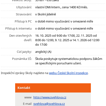
Velikost školy:
SŠ 601 - 650 žáků
Ubytování:
vlastní DM/intern., cena 1400 Kč/měs.
Stravování:
v školní jídelně
Přístup k PC
v době mimo vyučování: v omezené míře
Přístup k internetu
v době mimo vyučování: v omezené míře
Den otevřených
16. 10. 2025 od 9:00 do 17:00, 22. 11. 2025 od
dveří:
8:00 do 12:00, 9. 12. 2025 a 14. 1. 2026 od 12:00
do 17:00
Cizí jazyky:
anglický (A)
Poznámka SŠ:
Škola poskytuje systematickou podporu žákům
se specifickými poruchami učení.
Inspekční zprávy školy najdete na
webu České školní inspekce
.
Kontakt
www
http://www.svehlova.cz
E-mail
svehlova@svehlova.cz