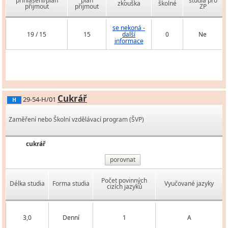
přihlášení/plán
plán
studia pro
zkouška
školné
přijmout
přijmout
ZP
se nekoná -
19 / 15
15
další
0
Ne
informace
Cukrář
29-54-H/01
H
Zaměření nebo Školní vzdělávací program (ŠVP)
cukrář
porovnat
Počet povinných
Délka studia
Forma studia
Vyučované jazyky
cizích jazyků
3,0
Denní
1
A