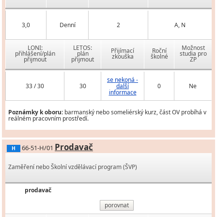
3,0
Denní
2
A, N
LONI:
LETOS:
Možnost
Přijímací
Roční
přihlášení/plán
plán
studia pro
zkouška
školné
přijmout
přijmout
ZP
se nekoná -
33 / 30
30
další
0
Ne
informace
Poznámky k oboru:
barmanský nebo someliérský kurz, část OV probíhá v
reálném pracovním prostředí.
Prodavač
66-51-H/01
H
Zaměření nebo Školní vzdělávací program (ŠVP)
prodavač
porovnat