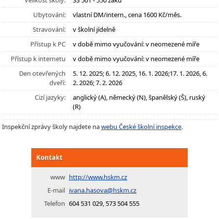
Velikost školy:
SŠ 501 - 550 žáků
Ubytování:
vlastní DM/intern., cena 1600 Kč/měs.
Stravování:
v školní jídelně
Přístup k PC
v době mimo vyučování: v neomezené míře
Přístup k internetu
v době mimo vyučování: v neomezené míře
Den otevřených
5. 12. 2025; 6. 12. 2025, 16. 1. 2026;17. 1. 2026, 6.
dveří:
2. 2026; 7. 2. 2026
Cizí jazyky:
anglický (A), německý (N), španělský (Š), ruský
(R)
Inspekční zprávy školy najdete na
webu České školní inspekce
.
Kontakt
www
http://www.hskm.cz
E-mail
ivana.hasova@hskm.cz
Telefon
604 531 029, 573 504 555