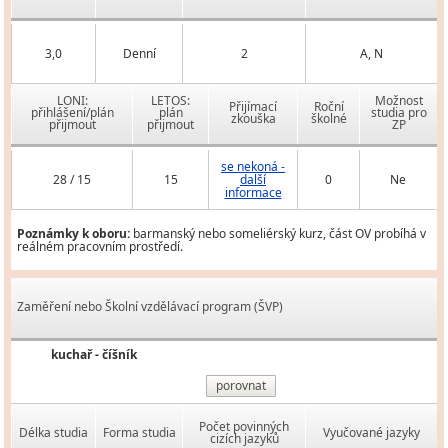
3,0
Denní
2
A, N
LONI:
LETOS:
Možnost
Přijímací
Roční
přihlášení/plán
plán
studia pro
zkouška
školné
přijmout
přijmout
ZP
se nekoná -
28 / 15
15
další
0
Ne
informace
Poznámky k oboru:
barmanský nebo someliérský kurz, část OV probíhá v
reálném pracovním prostředí.
Zaměření nebo Školní vzdělávací program (ŠVP)
kuchař - číšník
porovnat
Počet povinných
Délka studia
Forma studia
Vyučované jazyky
cizích jazyků