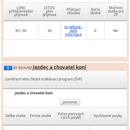
LONI:
LETOS:
Možnost
Přijímací
Roční
přihlášení/plán
plán
studia pro
zkouška
školné
přijmout
přijmout
ZP
se nekoná -
95 / 30
30
další
0
Ne
informace
Jezdec a chovatel koní
41-53-H/02
H
Zaměření nebo Školní vzdělávací program (ŠVP)
jezdec a chovatel koní
porovnat
Počet povinných
Délka studia
Forma studia
Vyučované jazyky
cizích jazyků