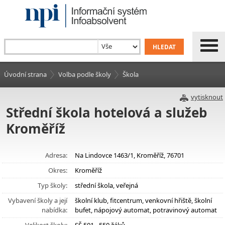
Úvodní strana
Volba podle školy
Škola
vytisknout
Střední škola hotelová a služeb
Kroměříž
Adresa:
Na Lindovce 1463/1, Kroměříž, 76701
Okres:
Kroměříž
Typ školy:
střední škola, veřejná
Vybavení školy a její
školní klub, fitcentrum, venkovní hřiště, školní
nabídka:
bufet, nápojový automat, potravinový automat