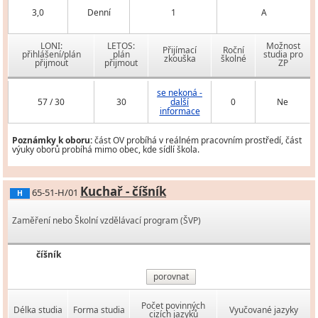
3,0
Denní
1
A
LONI:
LETOS:
Možnost
Přijímací
Roční
přihlášení/plán
plán
studia pro
zkouška
školné
přijmout
přijmout
ZP
se nekoná -
57 / 30
30
další
0
Ne
informace
Poznámky k oboru:
část OV probíhá v reálném pracovním prostředí, část
výuky oborů probíhá mimo obec, kde sídlí škola.
Kuchař - číšník
65-51-H/01
H
Zaměření nebo Školní vzdělávací program (ŠVP)
číšník
porovnat
Počet povinných
Délka studia
Forma studia
Vyučované jazyky
cizích jazyků