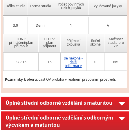
Počet povinných
Délka studia
Forma studia
Vyučované jazyky
cizích jazyků
3,0
Denní
1
A
LONI:
LETOS:
Možnost
Přijímací
Roční
přihlášení/plán
plán
studia pro
zkouška
školné
přijmout
přijmout
ZP
se nekoná -
32 / 15
15
další
0
Ne
informace
Poznámky k oboru:
část OV probíhá v reálném pracovním prostředí.
Úplné střední odborné vzdělání s maturitou
Úplné střední odborné vzdělání s odborným
výcvikem a maturitou