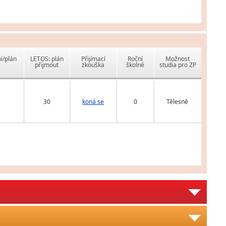
í/plán
LETOS: plán
Přijímací
Roční
Možnost
přijmout
zkouška
školné
studia pro ZP
30
koná se
0
Tělesně