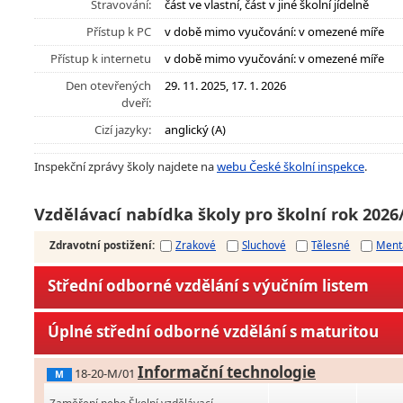
Stravování:
část ve vlastní, část v jiné školní jídelně
Přístup k PC
v době mimo vyučování: v omezené míře
Přístup k internetu
v době mimo vyučování: v omezené míře
Den otevřených
29. 11. 2025, 17. 1. 2026
dveří:
Cizí jazyky:
anglický (A)
Inspekční zprávy školy najdete na
webu České školní inspekce
.
Vzdělávací nabídka školy pro školní rok 2026
Zdravotní postižení
:
Zrakové
Sluchové
Tělesné
Ment
Střední odborné vzdělání s výučním listem
Úplné střední odborné vzdělání s maturitou
Informační technologie
18-20-M/01
M