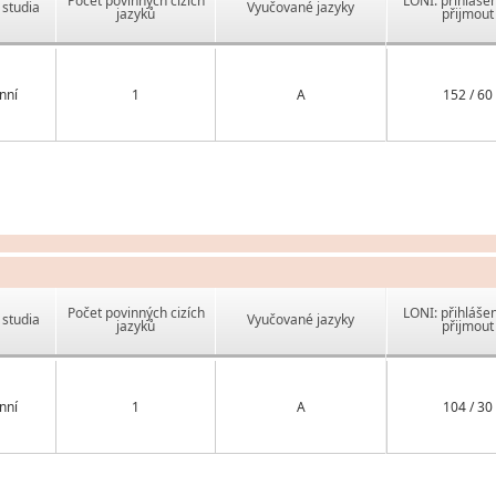
Počet povinných cizích
LONI: přihlášen
studia
Vyučované jazyky
jazyků
přijmout
nní
1
A
152 / 60
Počet povinných cizích
LONI: přihlášen
studia
Vyučované jazyky
jazyků
přijmout
nní
1
A
104 / 30