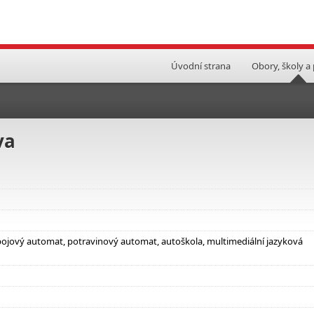
Úvodní strana
Obory, školy a
va
nápojový automat, potravinový automat, autoškola, multimediální jazyková