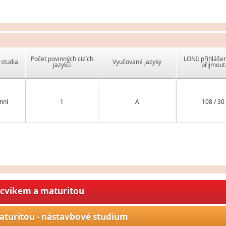
Počet povinných cizích
LONI: přihlášen
studia
Vyučované jazyky
jazyků
přijmout
nní
1
A
108 / 30
ýcvikem a maturitou
aturitou - nástavbové studium