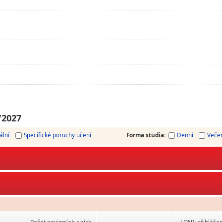
/2027
ální
Specifické poruchy učení
Forma studia
:
Denní
Veče