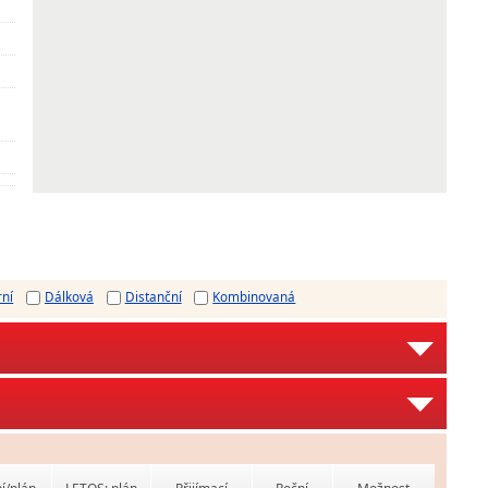
rní
Dálková
Distanční
Kombinovaná