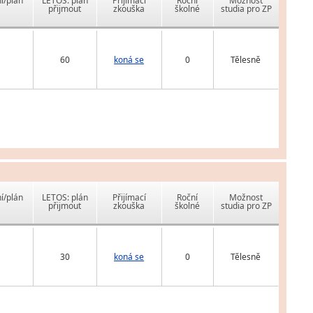
í/plán
LETOS: plán
Přijímací
Roční
Možnost
přijmout
zkouška
školné
studia pro ZP
60
koná se
0
Tělesně
í/plán
LETOS: plán
Přijímací
Roční
Možnost
přijmout
zkouška
školné
studia pro ZP
30
koná se
0
Tělesně