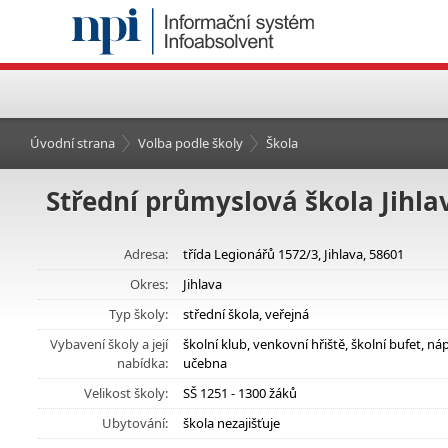
Úvodní strana
Volba podle školy
Škola
Střední průmyslová škola Jihla
Adresa:
třída Legionářů 1572/3, Jihlava, 58601
Okres:
Jihlava
Typ školy:
střední škola, veřejná
Vybavení školy a její
školní klub, venkovní hřiště, školní bufet, 
nabídka:
učebna
Velikost školy:
SŠ 1251 - 1300 žáků
Ubytování:
škola nezajišťuje