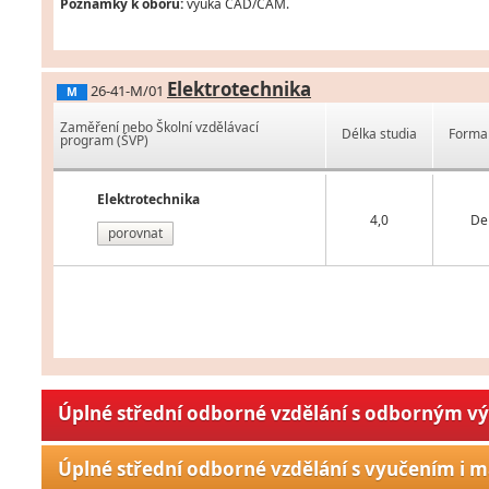
Poznámky k oboru:
výuka CAD/CAM.
Elektrotechnika
26-41-M/01
M
Zaměření nebo Školní vzdělávací
Délka studia
Forma 
program (ŠVP)
Elektrotechnika
4,0
De
porovnat
Úplné střední odborné vzdělání s odborným v
Úplné střední odborné vzdělání s vyučením i m