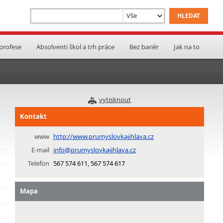
 profese
Absolventi škol a trh práce
Bez bariér
Jak na to
vytisknout
Kontakt
www
http://www.prumyslovkajihlava.cz
E-mail
info@prumyslovkajihlava.cz
Telefon
567 574 611, 567 574 617
Mapa