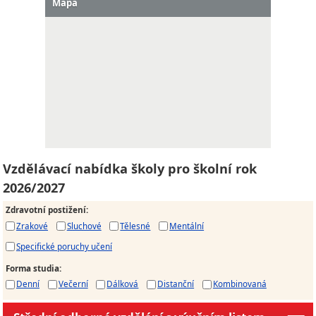
Mapa
Vzdělávací nabídka školy pro školní rok
2026/2027
Zdravotní postižení
:
Zrakové
Sluchové
Tělesné
Mentální
Specifické poruchy učení
Forma studia
:
Denní
Večerní
Dálková
Distanční
Kombinovaná