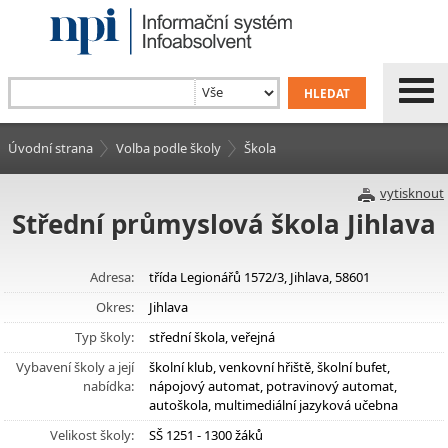
Úvodní strana
Volba podle školy
Škola
vytisknout
Střední průmyslová škola Jihlava
Adresa:
třída Legionářů 1572/3, Jihlava, 58601
Okres:
Jihlava
Typ školy:
střední škola, veřejná
Vybavení školy a její
školní klub, venkovní hřiště, školní bufet,
nabídka:
nápojový automat, potravinový automat,
autoškola, multimediální jazyková učebna
Velikost školy:
SŠ 1251 - 1300 žáků