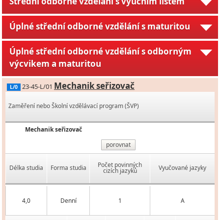
Střední odborné vzdělání s výučním listem
Úplné střední odborné vzdělání s maturitou
Úplné střední odborné vzdělání s odborným
výcvikem a maturitou
Mechanik seřizovač
23-45-L/01
L/0
Zaměření nebo Školní vzdělávací program (ŠVP)
Mechanik seřizovač
porovnat
Počet povinných
Délka studia
Forma studia
Vyučované jazyky
cizích jazyků
4,0
Denní
1
A