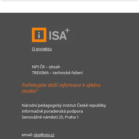
O projektu
NPI ČR – obsah
TREXIMA – technické řešení
Potřebujete další informace k výběru
studia?
Národní pedagogický institut České republiky
informačně poradenská podpora
Senovážné náměstí 25, Praha 1
email:
ckp@npi.cz