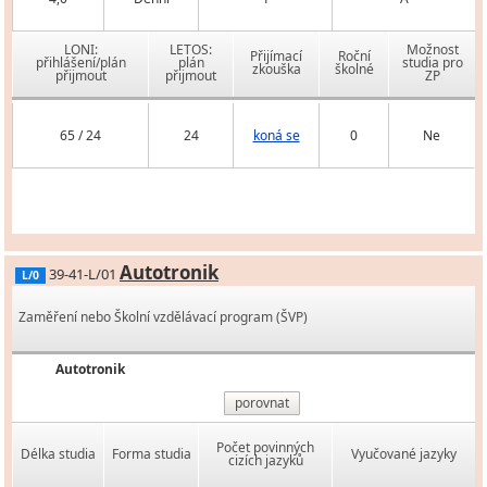
LONI:
LETOS:
Možnost
Přijímací
Roční
přihlášení/plán
plán
studia pro
zkouška
školné
přijmout
přijmout
ZP
65 / 24
24
koná se
0
Ne
Autotronik
39-41-L/01
L/0
Zaměření nebo Školní vzdělávací program (ŠVP)
Autotronik
porovnat
Počet povinných
Délka studia
Forma studia
Vyučované jazyky
cizích jazyků