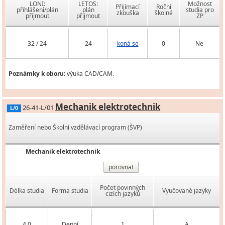
LONI:
LETOS:
Možnost
Přijímací
Roční
přihlášení/plán
plán
studia pro
zkouška
školné
přijmout
přijmout
ZP
32 / 24
24
koná se
0
Ne
Poznámky k oboru:
výuka CAD/CAM.
Mechanik elektrotechnik
26-41-L/01
L/0
Zaměření nebo Školní vzdělávací program (ŠVP)
Mechanik elektrotechnik
porovnat
Počet povinných
Délka studia
Forma studia
Vyučované jazyky
cizích jazyků
4,0
Denní
1
A