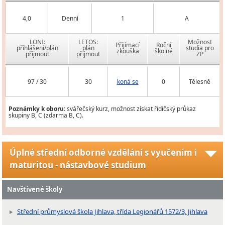
4,0
Denní
1
A
LONI:
LETOS:
Možnost
Přijímací
Roční
přihlášení/plán
plán
studia pro
zkouška
školné
přijmout
přijmout
ZP
97 / 30
30
koná se
0
Tělesně
Poznámky k oboru:
svářečský kurz, možnost získat řidičský průkaz
skupiny B, C (zdarma B, C).
Úplné střední odborné vzdělání s vyučením i
maturitou - nástavbové studium
Navštívené školy
Střední průmyslová škola Jihlava, třída Legionářů 1572/3, Jihlava