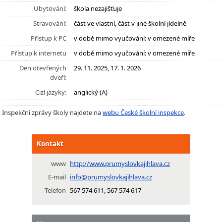
Ubytování:
škola nezajišťuje
Stravování:
část ve vlastní, část v jiné školní jídelně
Přístup k PC
v době mimo vyučování: v omezené míře
Přístup k internetu
v době mimo vyučování: v omezené míře
Den otevřených
29. 11. 2025, 17. 1. 2026
dveří:
Cizí jazyky:
anglický (A)
Inspekční zprávy školy najdete na
webu České školní inspekce
.
Kontakt
www
http://www.prumyslovkajihlava.cz
E-mail
info@prumyslovkajihlava.cz
Telefon
567 574 611, 567 574 617