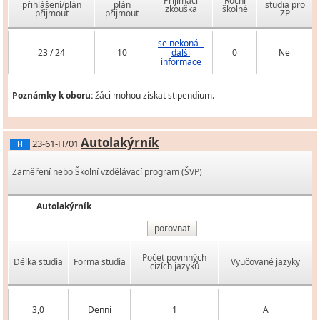
Přijímací
Roční
přihlášení/plán
plán
studia pro
zkouška
školné
přijmout
přijmout
ZP
se nekoná -
23 / 24
10
další
0
Ne
informace
Poznámky k oboru:
žáci mohou získat stipendium.
Autolakýrník
23-61-H/01
H
Zaměření nebo Školní vzdělávací program (ŠVP)
Autolakýrník
porovnat
Počet povinných
Délka studia
Forma studia
Vyučované jazyky
cizích jazyků
3,0
Denní
1
A