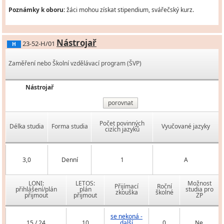
Poznámky k oboru:
žáci mohou získat stipendium, svářečský kurz.
Nástrojař
23-52-H/01
H
Zaměření nebo Školní vzdělávací program (ŠVP)
Nástrojař
porovnat
Počet povinných
Délka studia
Forma studia
Vyučované jazyky
cizích jazyků
3,0
Denní
1
A
LONI:
LETOS:
Možnost
Přijímací
Roční
přihlášení/plán
plán
studia pro
zkouška
školné
přijmout
přijmout
ZP
se nekoná -
15 / 24
10
další
0
Ne