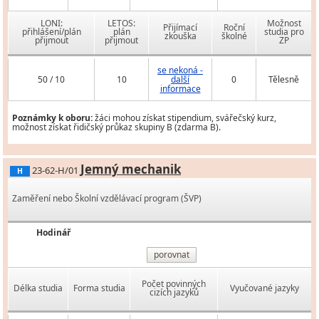
LONI:
LETOS:
Možnost
Přijímací
Roční
přihlášení/plán
plán
studia pro
zkouška
školné
přijmout
přijmout
ZP
se nekoná -
50 / 10
10
další
0
Tělesně
informace
Poznámky k oboru:
žáci mohou získat stipendium, svářečský kurz,
možnost získat řidičský průkaz skupiny B (zdarma B).
Jemný mechanik
23-62-H/01
H
Zaměření nebo Školní vzdělávací program (ŠVP)
Hodinář
porovnat
Počet povinných
Délka studia
Forma studia
Vyučované jazyky
cizích jazyků