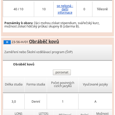
se nekoná -
40 / 10
10
další
0
Tělesně
informace
Poznámky k oboru:
žáci mohou získat stipendium, svářečský kurz,
možnost získat řidičský průkaz skupiny B (zdarma B).
Obráběč kovů
23-56-H/01
H
Zaměření nebo Školní vzdělávací program (ŠVP)
Obráběč kovů
porovnat
Počet povinných
Délka studia
Forma studia
Vyučované jazyky
cizích jazyků
3,0
Denní
1
A
LONI:
LETOS:
Možnost