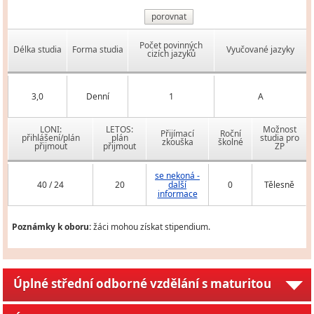
porovnat
Počet povinných
Délka studia
Forma studia
Vyučované jazyky
cizích jazyků
3,0
Denní
1
A
LONI:
LETOS:
Možnost
Přijímací
Roční
přihlášení/plán
plán
studia pro
zkouška
školné
přijmout
přijmout
ZP
se nekoná -
40 / 24
20
další
0
Tělesně
informace
Poznámky k oboru:
žáci mohou získat stipendium.
Úplné střední odborné vzdělání s maturitou