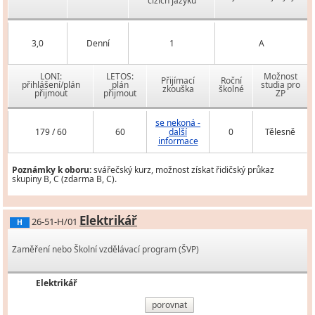
cizích jazyků
3,0
Denní
1
A
LONI:
LETOS:
Možnost
Přijímací
Roční
přihlášení/plán
plán
studia pro
zkouška
školné
přijmout
přijmout
ZP
se nekoná -
179 / 60
60
další
0
Tělesně
informace
Poznámky k oboru:
svářečský kurz, možnost získat řidičský průkaz
skupiny B, C (zdarma B, C).
Elektrikář
26-51-H/01
H
Zaměření nebo Školní vzdělávací program (ŠVP)
Elektrikář
porovnat