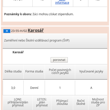
informace
Poznámky k oboru:
žáci mohou získat stipendium.
Karosář
23-55-H/02
H
Zaměření nebo Školní vzdělávací program (ŠVP)
Karosář
porovnat
Počet povinných
Délka studia
Forma studia
Vyučované jazyky
cizích jazyků
3,0
Denní
1
A
LONI:
LETOS:
Možnost
Přijímací
Roční
přihlášení/plán
plán
studia pro
zkouška
školné
přijmout
přijmout
ZP