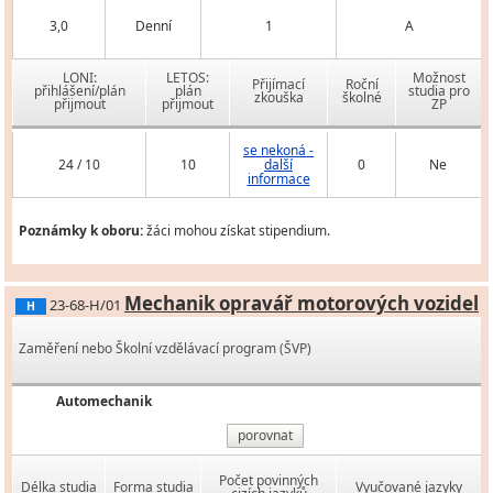
3,0
Denní
1
A
LONI:
LETOS:
Možnost
Přijímací
Roční
přihlášení/plán
plán
studia pro
zkouška
školné
přijmout
přijmout
ZP
se nekoná -
24 / 10
10
další
0
Ne
informace
Poznámky k oboru:
žáci mohou získat stipendium.
Mechanik opravář motorových vozidel
23-68-H/01
H
Zaměření nebo Školní vzdělávací program (ŠVP)
Automechanik
porovnat
Počet povinných
Délka studia
Forma studia
Vyučované jazyky