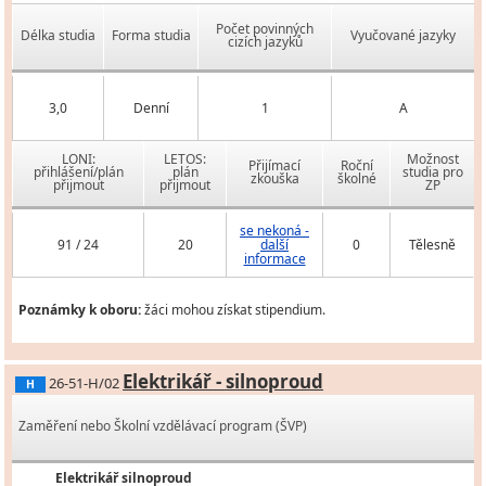
Počet povinných
Délka studia
Forma studia
Vyučované jazyky
cizích jazyků
3,0
Denní
1
A
LONI:
LETOS:
Možnost
Přijímací
Roční
přihlášení/plán
plán
studia pro
zkouška
školné
přijmout
přijmout
ZP
se nekoná -
91 / 24
20
další
0
Tělesně
informace
Poznámky k oboru:
žáci mohou získat stipendium.
Elektrikář - silnoproud
26-51-H/02
H
Zaměření nebo Školní vzdělávací program (ŠVP)
Elektrikář silnoproud