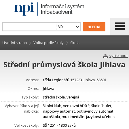
Úvodní strana
Volba podle školy
Škola
vytisknout
Střední průmyslová škola Jihlava
Adresa:
třída Legionářů 1572/3, Jihlava, 58601
Okres:
Jihlava
Typ školy:
střední škola, veřejná
Vybavení školy a její
školní klub, venkovní hřiště, školní bufet,
nabídka:
nápojový automat, potravinový automat,
autoškola, multimediální jazyková učebna
Velikost školy:
SŠ 1251 - 1300 žáků