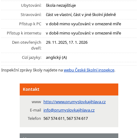
Ubytování:
škola nezajišťuje
Stravování:
část ve vlastní, část v jiné školní jídelně
Přístup k PC
v době mimo vyučování: v omezené míře
Přístup k internetu
v době mimo vyučování: v omezené míře
Den otevřených
29. 11. 2025, 17. 1. 2026
dveří:
Cizí jazyky:
anglický (A)
Inspekční zprávy školy najdete na
webu České školní inspekce
.
Kontakt
www
http://www.prumyslovkajihlava.cz
E-mail
info@prumyslovkajihlava.cz
Telefon
567 574 611, 567 574 617