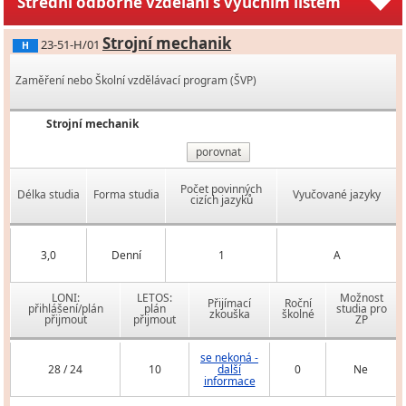
Střední odborné vzdělání s výučním listem
Strojní mechanik
23-51-H/01
H
Zaměření nebo Školní vzdělávací program (ŠVP)
Strojní mechanik
porovnat
Počet povinných
Délka studia
Forma studia
Vyučované jazyky
cizích jazyků
3,0
Denní
1
A
LONI:
LETOS:
Možnost
Přijímací
Roční
přihlášení/plán
plán
studia pro
zkouška
školné
přijmout
přijmout
ZP
se nekoná -
28 / 24
10
další
0
Ne
informace