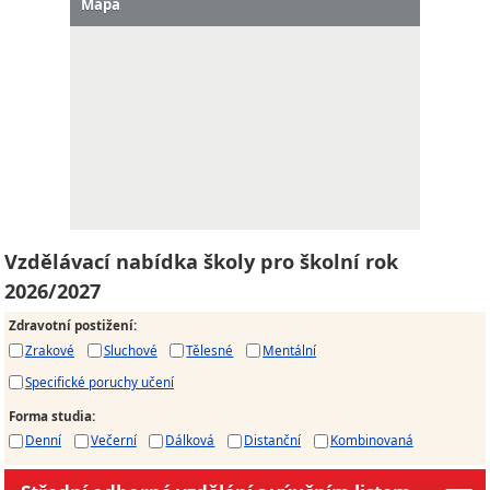
Mapa
Vzdělávací nabídka školy pro školní rok
2026/2027
Zdravotní postižení
:
Zrakové
Sluchové
Tělesné
Mentální
Specifické poruchy učení
Forma studia
:
Denní
Večerní
Dálková
Distanční
Kombinovaná