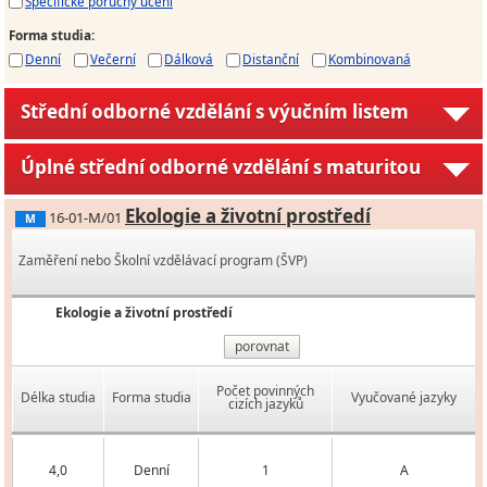
Specifické poruchy učení
Forma studia
:
Denní
Večerní
Dálková
Distanční
Kombinovaná
Střední odborné vzdělání s výučním listem
Úplné střední odborné vzdělání s maturitou
Ekologie a životní prostředí
16-01-M/01
M
Zaměření nebo Školní vzdělávací program (ŠVP)
Ekologie a životní prostředí
porovnat
Počet povinných
Délka studia
Forma studia
Vyučované jazyky
cizích jazyků
4,0
Denní
1
A