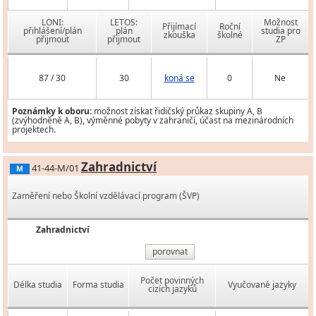
LONI:
LETOS:
Možnost
Přijímací
Roční
přihlášení/plán
plán
studia pro
zkouška
školné
přijmout
přijmout
ZP
87 / 30
30
koná se
0
Ne
Poznámky k oboru:
možnost získat řidičský průkaz skupiny A, B
(zvýhodněně A, B), výměnné pobyty v zahraničí, účast na mezinárodních
projektech.
Zahradnictví
41-44-M/01
M
Zaměření nebo Školní vzdělávací program (ŠVP)
Zahradnictví
porovnat
Počet povinných
Délka studia
Forma studia
Vyučované jazyky
cizích jazyků