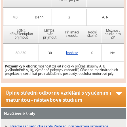
4,0
Denní
2
A, N
LONI:
LETOS:
Možnost
Přijímací
Roční
přihlášení/plán
plán
studia pro
zkouška
školné
přijmout
přijmout
ZP
80 / 30
30
koná se
0
Ne
Poznámky k oboru:
možnost získat řidičský průkaz skupiny A, B
(zvýhodněně A, B), výměnné pobyty v zahraničí, účast na mezinárodních
projektech, certifikát pro nakládání s pesticidy, obsluha motorové pily.
Úplné střední odborné vzdělání s vyučením i
maturitou - nástavbové studium
Navštívené školy
Střední zahradnická škola Rajhrad, příspěvková organizace,