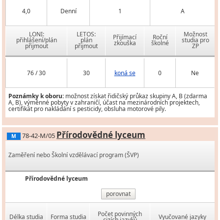
4,0
Denní
1
A
LONI:
LETOS:
Možnost
Přijímací
Roční
přihlášení/plán
plán
studia pro
zkouška
školné
přijmout
přijmout
ZP
76 / 30
30
koná se
0
Ne
Poznámky k oboru:
možnost získat řidičský průkaz skupiny A, B (zdarma
A, B), výměnné pobyty v zahraničí, účast na mezinárodních projektech,
certifikát pro nakládání s pesticidy, obsluha motorové pily.
Přírodovědné lyceum
78-42-M/05
M
Zaměření nebo Školní vzdělávací program (ŠVP)
Přírodovědné lyceum
porovnat
Počet povinných
Délka studia
Forma studia
Vyučované jazyky
cizích jazyků