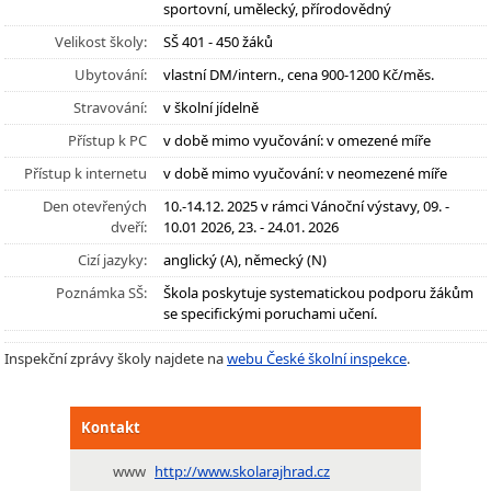
sportovní, umělecký, přírodovědný
Velikost školy:
SŠ 401 - 450 žáků
Ubytování:
vlastní DM/intern., cena 900-1200 Kč/měs.
Stravování:
v školní jídelně
Přístup k PC
v době mimo vyučování: v omezené míře
Přístup k internetu
v době mimo vyučování: v neomezené míře
Den otevřených
10.-14.12. 2025 v rámci Vánoční výstavy, 09. -
dveří:
10.01 2026, 23. - 24.01. 2026
Cizí jazyky:
anglický (A), německý (N)
Poznámka SŠ:
Škola poskytuje systematickou podporu žákům
se specifickými poruchami učení.
Inspekční zprávy školy najdete na
webu České školní inspekce
.
Kontakt
www
http://www.skolarajhrad.cz