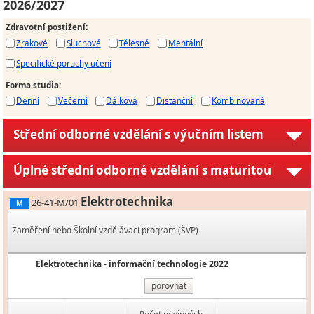
2026/2027
Zdravotní postižení
:
Zrakové
Sluchové
Tělesné
Mentální
Specifické poruchy učení
Forma studia
:
Denní
Večerní
Dálková
Distanční
Kombinovaná
Střední odborné vzdělání s výučním listem
Úplné střední odborné vzdělání s maturitou
Elektrotechnika
26-41-M/01
M
Zaměření nebo Školní vzdělávací program (ŠVP)
Elektrotechnika - informační technologie 2022
porovnat