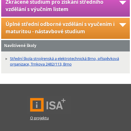
Zkrácené studium pro získání středního
vzdělání s výučním listem
Úplné střední odborné vzdělání s vyučením i
maturitou - nástavbové studium
Navštívené školy
Střední škola strojírenská a elektrotechnická Brno, příspěvková
organizace, Trnkova 2482/113, Brno
O projektu