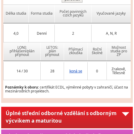
Počet povinných
Délka studia
Forma studia
Vyučované jazyky
cizích jazyků
4,0
Denní
2
A, N, R
LONI:
LETOS:
Možnost
Přijímací
Roční
přihlášení/plán
plán
studia pro
zkouška
školné
přijmout
přijmout
ZP
Zrakově,
14 / 30
28
koná se
0
Tělesně
Poznámky k oboru:
certifikát ECDL, výměnné pobyty v zahraničí, účast na
mezinárodních projektech.
Úplné střední odborné vzdělání s odborným
výcvikem a maturitou