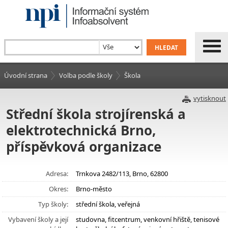
Úvodní strana
Volba podle školy
Škola
vytisknout
Střední škola strojírenská a
elektrotechnická Brno,
příspěvková organizace
Adresa:
Trnkova 2482/113, Brno, 62800
Okres:
Brno-město
Typ školy:
střední škola, veřejná
Vybavení školy a její
studovna, fitcentrum, venkovní hřiště, tenisové