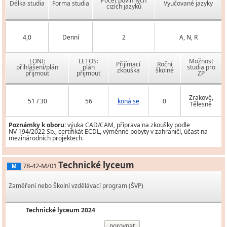
Počet povinných
Délka studia
Forma studia
Vyučované jazyky
cizích jazyků
4,0
Denní
2
A, N, R
LONI:
LETOS:
Možnost
Přijímací
Roční
přihlášení/plán
plán
studia pro
zkouška
školné
přijmout
přijmout
ZP
Zrakově,
51 / 30
56
koná se
0
Tělesně
Poznámky k oboru:
výuka CAD/CAM, příprava na zkoušky podle
NV 194/2022 Sb., certifikát ECDL, výměnné pobyty v zahraničí, účast na
mezinárodních projektech.
Technické lyceum
78-42-M/01
M
Zaměření nebo Školní vzdělávací program (ŠVP)
Technické lyceum 2024
porovnat