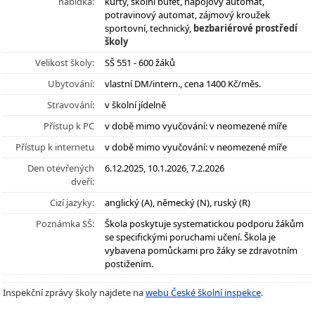
nabídka:
kurty, školní bufet, nápojový automat,
potravinový automat, zájmový kroužek
sportovní, technický,
bezbariérové prostředí
školy
Velikost školy:
SŠ 551 - 600 žáků
Ubytování:
vlastní DM/intern., cena 1400 Kč/měs.
Stravování:
v školní jídelně
Přístup k PC
v době mimo vyučování: v neomezené míře
Přístup k internetu
v době mimo vyučování: v neomezené míře
Den otevřených
6.12.2025, 10.1.2026, 7.2.2026
dveří:
Cizí jazyky:
anglický (A), německý (N), ruský (R)
Poznámka SŠ:
Škola poskytuje systematickou podporu žákům
se specifickými poruchami učení. Škola je
vybavena pomůckami pro žáky se zdravotním
postižením.
Inspekční zprávy školy najdete na
webu České školní inspekce
.