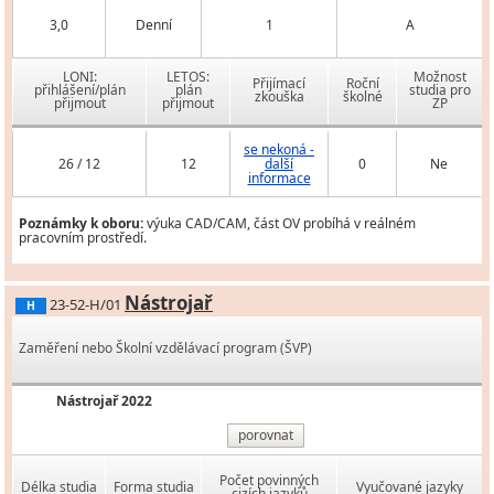
3,0
Denní
1
A
LONI:
LETOS:
Možnost
Přijímací
Roční
přihlášení/plán
plán
studia pro
zkouška
školné
přijmout
přijmout
ZP
se nekoná -
26 / 12
12
další
0
Ne
informace
Poznámky k oboru:
výuka CAD/CAM, část OV probíhá v reálném
pracovním prostředí.
Nástrojař
23-52-H/01
H
Zaměření nebo Školní vzdělávací program (ŠVP)
Nástrojař 2022
porovnat
Počet povinných
Délka studia
Forma studia
Vyučované jazyky
cizích jazyků