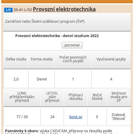
Provozní elektrotechnika
26-41-L/52
L/5
Zaměření nebo Školní vzdělávací program (ŠVP)
Provozní elektrotechnika - denní studium 2022
porovnat
Počet povinných
Délka studia
Forma studia
Vyučované jazyky
cizích jazyků
2,0
Denní
1
A
LONI:
LETOS:
Možnost
Přijímací
Roční
přihlášení/plán
plán
studia pro
zkouška
školné
přijmout
přijmout
ZP
Zrakově,
77 / 30
24
koná se
0
Tělesně
Poznámky k oboru:
výuka CAD/CAM, příprava na zkoušky podle