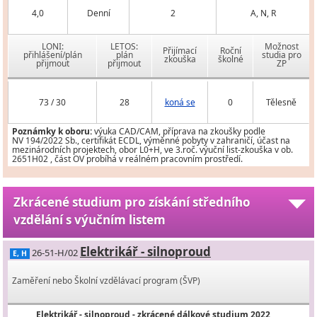
4,0
Denní
2
A, N, R
LONI:
LETOS:
Možnost
Přijímací
Roční
přihlášení/plán
plán
studia pro
zkouška
školné
přijmout
přijmout
ZP
73 / 30
28
koná se
0
Tělesně
Poznámky k oboru:
výuka CAD/CAM, příprava na zkoušky podle
NV 194/2022 Sb., certifikát ECDL, výměnné pobyty v zahraničí, účast na
mezinárodních projektech, obor L0+H, ve 3.roč. výuční list-zkouška v ob.
2651H02 , část OV probíhá v reálném pracovním prostředí.
Zkrácené studium pro získání středního
vzdělání s výučním listem
Elektrikář - silnoproud
26-51-H/02
E, H
Zaměření nebo Školní vzdělávací program (ŠVP)
Elektrikář - silnoproud - zkrácené dálkové studium 2022