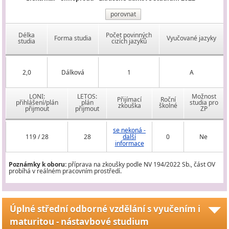
porovnat
Délka
Počet povinných
Forma studia
Vyučované jazyky
studia
cizích jazyků
2,0
Dálková
1
A
LONI:
LETOS:
Možnost
Přijímací
Roční
přihlášení/plán
plán
studia pro
zkouška
školné
přijmout
přijmout
ZP
se nekoná -
119 / 28
28
další
0
Ne
informace
Poznámky k oboru:
příprava na zkoušky podle NV 194/2022 Sb., část OV
probíhá v reálném pracovním prostředí.
Úplné střední odborné vzdělání s vyučením i
maturitou - nástavbové studium