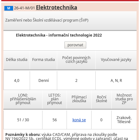
Elektrotechnika
26-41-M/01
M
Zaměření nebo Školní vzdělávací program (ŠVP)
Elektrotechnika - informační technologie 2022
porovnat
Počet povinných
Délka studia
Forma studia
Vyučované jazyky
cizích jazyků
4,0
Denní
2
A, N, R
LONI:
LETOS:
Možnost
Přijímací
Roční
přihlášení/plán
plán
studia pro
zkouška
školné
přijmout
přijmout
ZP
Zrakově,
51 / 30
56
koná se
0
Tělesně
Poznámky k oboru:
výuka CAD/CAM, příprava na zkoušky podle
NV 194/2022 Sb., certifikát ECDL, výměnné pobyty v zahraničí, účast na