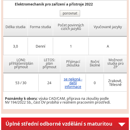
Elektromechanik pro zařízení a přístroje 2022
porovnat
Počet povinných
Délka studia
Forma studia
Vyučované jazyky
cizích jazyků
3,0
Denní
1
A
LONI:
LETOS:
Možnost
Přijímací
Roční
přihlášení/plán
plán
studia pro
zkouška
školné
přijmout
přijmout
ZP
se nekoná -
Zrakově,
53 / 30
24
další
0
Tělesně
informace
Poznámky k oboru:
výuka CAD/CAM, příprava na zkoušky podle
NV 194/2022 Sb., část OV probíhá v reálném pracovním prostředí.
Úplné střední odborné vzdělání s maturitou