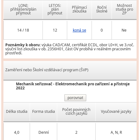
LONI:
LETOS:
Možnost
Přijímací
Roční
přihlášení/plán
plán
studia pro
zkouška
školné
přijmout
přijmout
ZP
14 / 18
12
koná se
0
Ne
Poznámky k oboru:
výuka CAD/CAM, certifikát ECDL, obor L0+H, ve 3.roč.
výuční list-zkouška v ob. 2356H01, část OV probíhá v reálném pracovním
prostředí.
Zaměření nebo Školní vzdělávací program (ŠVP)
Mechanik seřizovač - Elektromechanik pro zařízení a přístroje
2022
porovnat
Počet povinných
Délka studia
Forma studia
Vyučované jazyky
cizích jazyků
4,0
Denní
2
A, N, R