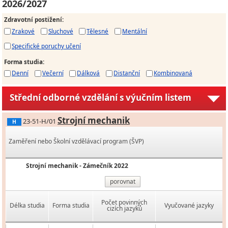
2026/2027
Zdravotní postižení
:
Zrakové
Sluchové
Tělesné
Mentální
Specifické poruchy učení
Forma studia
:
Denní
Večerní
Dálková
Distanční
Kombinovaná
Střední odborné vzdělání s výučním listem
Strojní mechanik
23-51-H/01
H
Zaměření nebo Školní vzdělávací program (ŠVP)
Strojní mechanik - Zámečník 2022
porovnat
Počet povinných
Délka studia
Forma studia
Vyučované jazyky
cizích jazyků