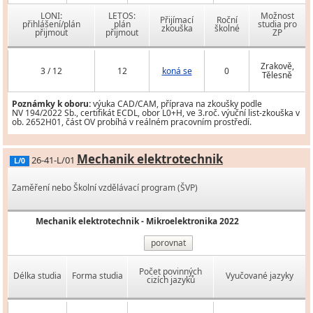
LONI:
LETOS:
Možnost
Přijímací
Roční
přihlášení/plán
plán
studia pro
zkouška
školné
přijmout
přijmout
ZP
Zrakově,
3 / 12
12
koná se
0
Tělesně
Poznámky k oboru:
výuka CAD/CAM, příprava na zkoušky podle
NV 194/2022 Sb., certifikát ECDL, obor L0+H, ve 3.roč. výuční list-zkouška v
ob. 2652H01, část OV probíhá v reálném pracovním prostředí.
Mechanik elektrotechnik
26-41-L/01
L/0
Zaměření nebo Školní vzdělávací program (ŠVP)
Mechanik elektrotechnik - Mikroelektronika 2022
porovnat
Počet povinných
Délka studia
Forma studia
Vyučované jazyky
cizích jazyků