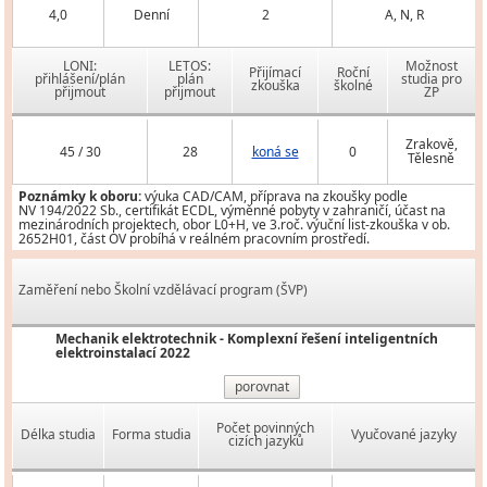
4,0
Denní
2
A, N, R
LONI:
LETOS:
Možnost
Přijímací
Roční
přihlášení/plán
plán
studia pro
zkouška
školné
přijmout
přijmout
ZP
Zrakově,
45 / 30
28
koná se
0
Tělesně
Poznámky k oboru:
výuka CAD/CAM, příprava na zkoušky podle
NV 194/2022 Sb., certifikát ECDL, výměnné pobyty v zahraničí, účast na
mezinárodních projektech, obor L0+H, ve 3.roč. výuční list-zkouška v ob.
2652H01, část OV probíhá v reálném pracovním prostředí.
Zaměření nebo Školní vzdělávací program (ŠVP)
Mechanik elektrotechnik - Komplexní řešení inteligentních
elektroinstalací 2022
porovnat
Počet povinných
Délka studia
Forma studia
Vyučované jazyky
cizích jazyků