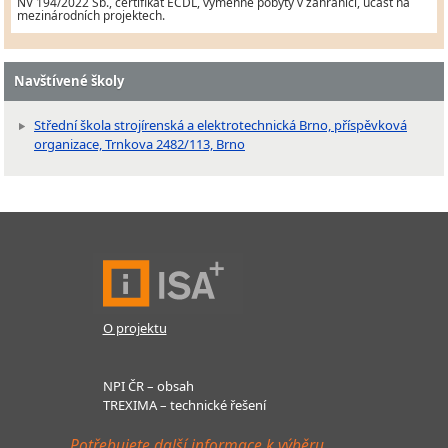
NV 194/2022 Sb., certifikát ECDL, výměnné pobyty v zahraničí, účast na
mezinárodních projektech.
Navštívené školy
Střední škola strojírenská a elektrotechnická Brno, příspěvková
organizace, Trnkova 2482/113, Brno
O projektu
NPI ČR – obsah
TREXIMA – technické řešení
Potřebujete další informace k výběru