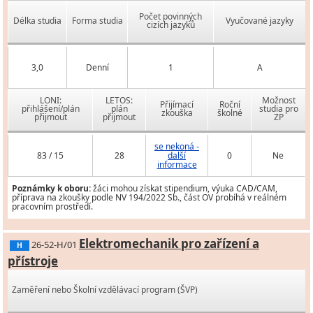
Počet povinných
Délka studia
Forma studia
Vyučované jazyky
cizích jazyků
3,0
Denní
1
A
LONI:
LETOS:
Možnost
Přijímací
Roční
přihlášení/plán
plán
studia pro
zkouška
školné
přijmout
přijmout
ZP
se nekoná -
83 / 15
28
další
0
Ne
informace
Poznámky k oboru:
žáci mohou získat stipendium, výuka CAD/CAM,
příprava na zkoušky podle NV 194/2022 Sb., část OV probíhá v reálném
pracovním prostředí.
Elektromechanik pro zařízení a
26-52-H/01
H
přístroje
Zaměření nebo Školní vzdělávací program (ŠVP)