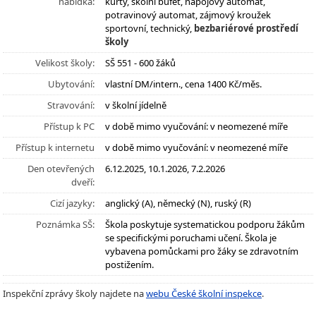
nabídka:
kurty, školní bufet, nápojový automat,
potravinový automat, zájmový kroužek
sportovní, technický,
bezbariérové prostředí
školy
Velikost školy:
SŠ 551 - 600 žáků
Ubytování:
vlastní DM/intern., cena 1400 Kč/měs.
Stravování:
v školní jídelně
Přístup k PC
v době mimo vyučování: v neomezené míře
Přístup k internetu
v době mimo vyučování: v neomezené míře
Den otevřených
6.12.2025, 10.1.2026, 7.2.2026
dveří:
Cizí jazyky:
anglický (A), německý (N), ruský (R)
Poznámka SŠ:
Škola poskytuje systematickou podporu žákům
se specifickými poruchami učení. Škola je
vybavena pomůckami pro žáky se zdravotním
postižením.
Inspekční zprávy školy najdete na
webu České školní inspekce
.