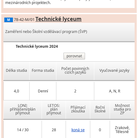
mezinárodních projektech.
Technické lyceum
78-42-M/01
M
Zaměření nebo Školní vzdělávací program (ŠVP)
Technické lyceum 2024
porovnat
Počet povinných
Délka studia
Forma studia
Vyučované jazyky
cizích jazyků
4,0
Denní
2
A, N, R
LONI:
LETOS:
Možnost
Přijímací
Roční
přihlášení/plán
plán
studia pro
zkouška
školné
přijmout
přijmout
ZP
Zrakově,
14 / 30
28
koná se
0
Tělesně