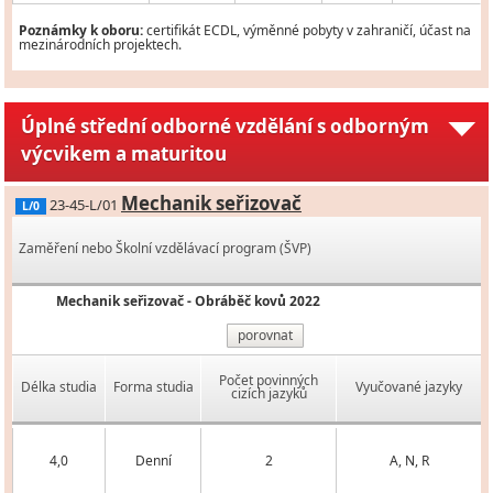
Poznámky k oboru:
certifikát ECDL, výměnné pobyty v zahraničí, účast na
mezinárodních projektech.
Úplné střední odborné vzdělání s odborným
výcvikem a maturitou
Mechanik seřizovač
23-45-L/01
L/0
Zaměření nebo Školní vzdělávací program (ŠVP)
Mechanik seřizovač - Obráběč kovů 2022
porovnat
Počet povinných
Délka studia
Forma studia
Vyučované jazyky
cizích jazyků
4,0
Denní
2
A, N, R