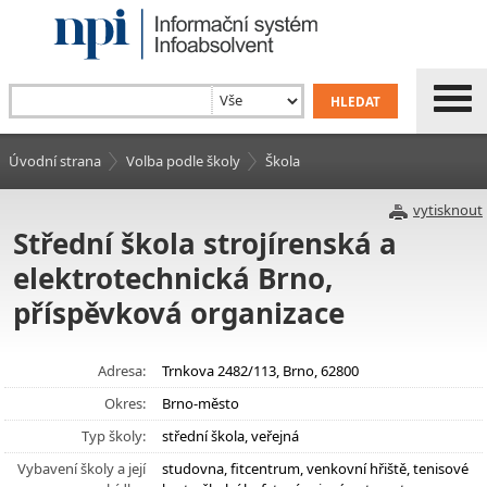
Úvodní strana
Volba podle školy
Škola
vytisknout
Střední škola strojírenská a
elektrotechnická Brno,
příspěvková organizace
Adresa:
Trnkova 2482/113, Brno, 62800
Okres:
Brno-město
Typ školy:
střední škola, veřejná
Vybavení školy a její
studovna, fitcentrum, venkovní hřiště, tenisové