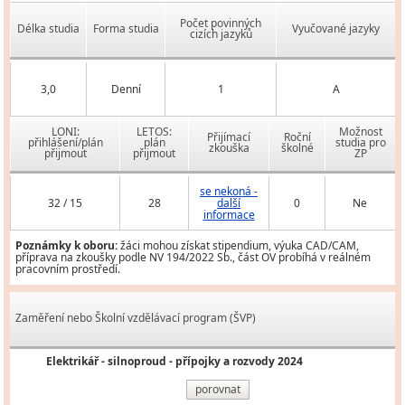
Počet povinných
Délka studia
Forma studia
Vyučované jazyky
cizích jazyků
3,0
Denní
1
A
LONI:
LETOS:
Možnost
Přijímací
Roční
přihlášení/plán
plán
studia pro
zkouška
školné
přijmout
přijmout
ZP
se nekoná -
32 / 15
28
další
0
Ne
informace
Poznámky k oboru:
žáci mohou získat stipendium, výuka CAD/CAM,
příprava na zkoušky podle NV 194/2022 Sb., část OV probíhá v reálném
pracovním prostředí.
Zaměření nebo Školní vzdělávací program (ŠVP)
Elektrikář - silnoproud - přípojky a rozvody 2024
porovnat