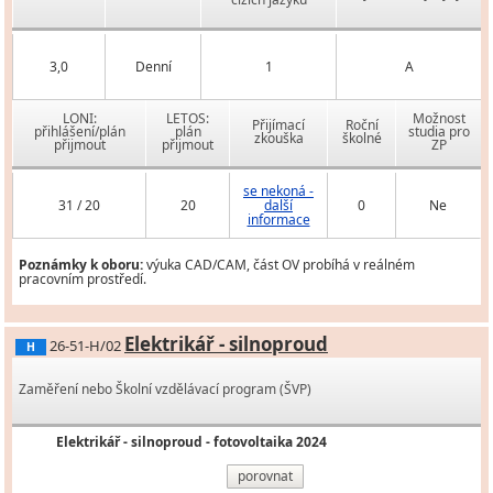
3,0
Denní
1
A
LONI:
LETOS:
Možnost
Přijímací
Roční
přihlášení/plán
plán
studia pro
zkouška
školné
přijmout
přijmout
ZP
se nekoná -
31 / 20
20
další
0
Ne
informace
Poznámky k oboru:
výuka CAD/CAM, část OV probíhá v reálném
pracovním prostředí.
Elektrikář - silnoproud
26-51-H/02
H
Zaměření nebo Školní vzdělávací program (ŠVP)
Elektrikář - silnoproud - fotovoltaika 2024
porovnat