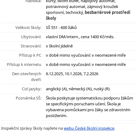
nabídka:
kurty, školní bufet, nápojový automat,
potravinový automat, zájmový kroužek
sportovní, technický,
bezbariérové prostředí
školy
Velikost školy:
SŠ 551 - 600 žáků
Ubytování:
vlastní DM/intern., cena 1400 Kč/měs.
Stravování:
v školní jídelně
Přístup k PC
v době mimo vyučování: v neomezené míře
Přístup k internetu
v době mimo vyučování: v neomezené míře
Den otevřených
6.12.2025, 10.1.2026, 7.2.2026
dveří:
Cizí jazyky:
anglický (A), německý (N), ruský (R)
Poznámka SŠ:
Škola poskytuje systematickou podporu žákům
se specifickými poruchami učení. Škola je
vybavena pomůckami pro žáky se zdravotním
postižením.
Inspekční zprávy školy najdete na
webu České školní inspekce
.