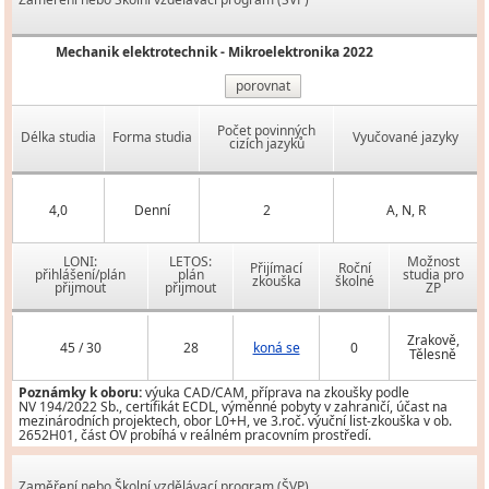
Mechanik elektrotechnik - Mikroelektronika 2022
porovnat
Počet povinných
Délka studia
Forma studia
Vyučované jazyky
cizích jazyků
4,0
Denní
2
A, N, R
LONI:
LETOS:
Možnost
Přijímací
Roční
přihlášení/plán
plán
studia pro
zkouška
školné
přijmout
přijmout
ZP
Zrakově,
45 / 30
28
koná se
0
Tělesně
Poznámky k oboru:
výuka CAD/CAM, příprava na zkoušky podle
NV 194/2022 Sb., certifikát ECDL, výměnné pobyty v zahraničí, účast na
mezinárodních projektech, obor L0+H, ve 3.roč. výuční list-zkouška v ob.
2652H01, část OV probíhá v reálném pracovním prostředí.
Zaměření nebo Školní vzdělávací program (ŠVP)