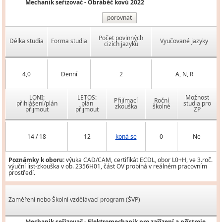
Mechanik seřizovač - Obráběč kovů 2022
porovnat
Počet povinných
Délka studia
Forma studia
Vyučované jazyky
cizích jazyků
4,0
Denní
2
A, N, R
LONI:
LETOS:
Možnost
Přijímací
Roční
přihlášení/plán
plán
studia pro
zkouška
školné
přijmout
přijmout
ZP
14 / 18
12
koná se
0
Ne
Poznámky k oboru:
výuka CAD/CAM, certifikát ECDL, obor L0+H, ve 3.roč.
výuční list-zkouška v ob. 2356H01, část OV probíhá v reálném pracovním
prostředí.
Zaměření nebo Školní vzdělávací program (ŠVP)
Mechanik seřizovač - Elektromechanik pro zařízení a přístroje