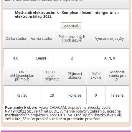
Mechanik elektrotechnik - Komplexní řešení inteligentních
elektroinstalací 2022
porovnat
Počet povinných
Délka studia
Forma studia
Vyučované jazyky
cizích jazyků
4,0
Denní
2
A, N, R
LONI:
LETOS:
Možnost
Přijímací
Roční
přihlášení/plán
plán
studia pro
zkouška
školné
přijmout
přijmout
ZP
73 / 30
28
koná se
0
Tělesně
Poznámky k oboru:
výuka CAD/CAM, příprava na zkoušky podle
NV 194/2022 Sb., certifikát ECDL, výměnné pobyty v zahraničí, účast na
mezinárodních projektech, obor L0+H, ve 3.roč. výuční list-zkouška v ob.
2651H02 , část OV probíhá v reálném pracovním prostředí.