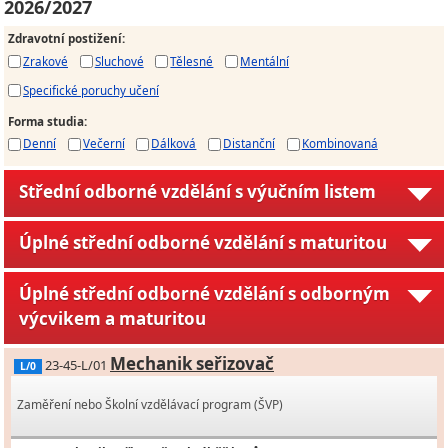
2026/2027
Zdravotní postižení
:
Zrakové
Sluchové
Tělesné
Mentální
Specifické poruchy učení
Forma studia
:
Denní
Večerní
Dálková
Distanční
Kombinovaná
Střední odborné vzdělání s výučním listem
Úplné střední odborné vzdělání s maturitou
Úplné střední odborné vzdělání s odborným
výcvikem a maturitou
Mechanik seřizovač
23-45-L/01
L/0
Zaměření nebo Školní vzdělávací program (ŠVP)