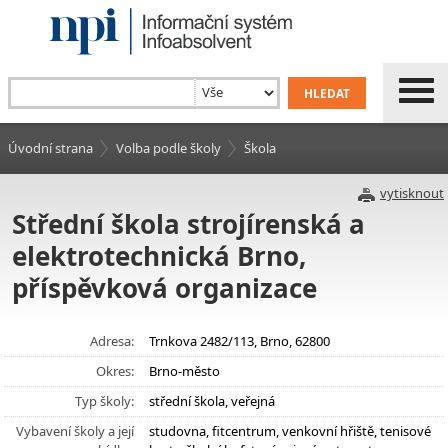
Úvodní strana
Volba podle školy
Škola
vytisknout
Střední škola strojírenská a
elektrotechnická Brno,
příspěvková organizace
Adresa:
Trnkova 2482/113, Brno, 62800
Okres:
Brno-město
Typ školy:
střední škola, veřejná
Vybavení školy a její
studovna, fitcentrum, venkovní hřiště, tenisové