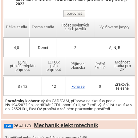
2022
porovnat
Počet povinných
Délka studia
Forma studia
Vyučované jazyky
cizích jazyků
4,0
Denní
2
A, N, R
LONI:
LETOS:
Možnost
Přijímací
Roční
přihlášení/plán
plán
studia pro
zkouška
školné
přijmout
přijmout
ZP
Zrakově,
3 / 12
12
koná se
0
Tělesně
Poznámky k oboru:
výuka CAD/CAM, příprava na zkoušky podle
NV 194/2022 Sb., certifikát ECDL, obor L0+H, ve 3.roč. výuční list-zkouška v
ob. 2652H01, část OV probíhá v reálném pracovním prostředí.
Mechanik elektrotechnik
26-41-L/01
L/0
Zaměření nebo Školní vzdělávací program (ŠVP)