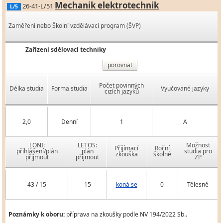
Mechanik elektrotechnik
26-41-L/51
L/5
Zaměření nebo Školní vzdělávací program (ŠVP)
Zařízení sdělovací techniky
porovnat
Počet povinných
Délka studia
Forma studia
Vyučované jazyky
cizích jazyků
2,0
Denní
1
A
LONI:
LETOS:
Možnost
Přijímací
Roční
přihlášení/plán
plán
studia pro
zkouška
školné
přijmout
přijmout
ZP
43 / 15
15
koná se
0
Tělesně
Poznámky k oboru:
příprava na zkoušky podle NV 194/2022 Sb..