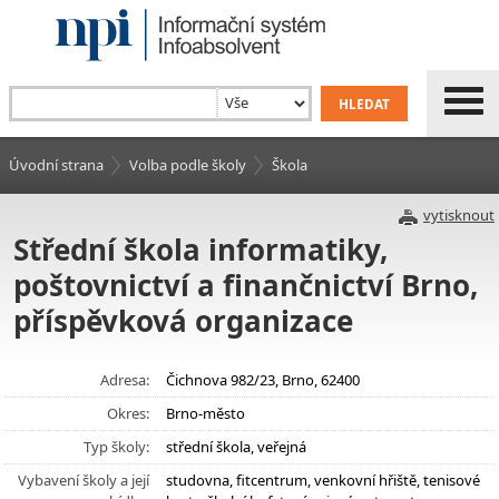
Úvodní strana
Volba podle školy
Škola
vytisknout
Střední škola informatiky,
poštovnictví a finančnictví Brno,
příspěvková organizace
Adresa:
Čichnova 982/23, Brno, 62400
Okres:
Brno-město
Typ školy:
střední škola, veřejná
Vybavení školy a její
studovna, fitcentrum, venkovní hřiště, tenisové