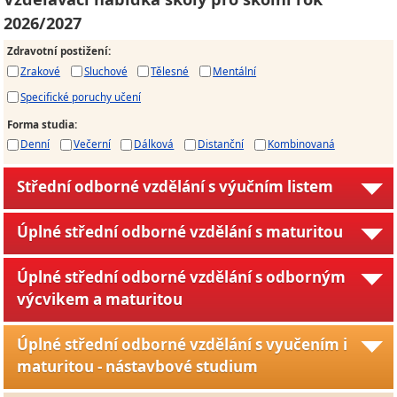
2026/2027
Zdravotní postižení
:
Zrakové
Sluchové
Tělesné
Mentální
Specifické poruchy učení
Forma studia
:
Denní
Večerní
Dálková
Distanční
Kombinovaná
Střední odborné vzdělání s výučním listem
Úplné střední odborné vzdělání s maturitou
Úplné střední odborné vzdělání s odborným
výcvikem a maturitou
Úplné střední odborné vzdělání s vyučením i
maturitou - nástavbové studium