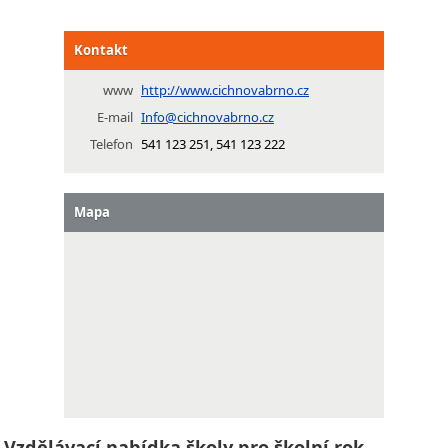
Kontakt
www
http://www.cichnovabrno.cz
E-mail
Info@cichnovabrno.cz
Telefon
541 123 251, 541 123 222
Mapa
Vzdělávací nabídka školy pro školní rok