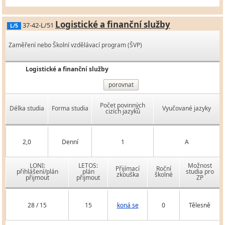
Logistické a finanční služby
37-42-L/51
L/5
Zaměření nebo Školní vzdělávací program (ŠVP)
Logistické a finanční služby
porovnat
Počet povinných
Délka studia
Forma studia
Vyučované jazyky
cizích jazyků
2,0
Denní
1
A
LONI:
LETOS:
Možnost
Přijímací
Roční
přihlášení/plán
plán
studia pro
zkouška
školné
přijmout
přijmout
ZP
28 / 15
15
koná se
0
Tělesně