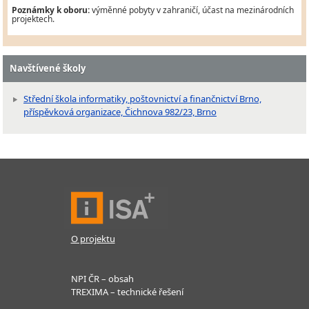
Poznámky k oboru:
výměnné pobyty v zahraničí, účast na mezinárodních
projektech.
Navštívené školy
Střední škola informatiky, poštovnictví a finančnictví Brno,
příspěvková organizace, Čichnova 982/23, Brno
O projektu
NPI ČR – obsah
TREXIMA – technické řešení