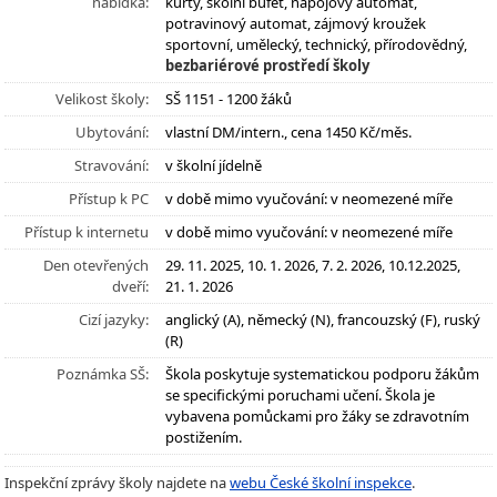
nabídka:
kurty, školní bufet, nápojový automat,
potravinový automat, zájmový kroužek
sportovní, umělecký, technický, přírodovědný,
bezbariérové prostředí školy
Velikost školy:
SŠ 1151 - 1200 žáků
Ubytování:
vlastní DM/intern., cena 1450 Kč/měs.
Stravování:
v školní jídelně
Přístup k PC
v době mimo vyučování: v neomezené míře
Přístup k internetu
v době mimo vyučování: v neomezené míře
Den otevřených
29. 11. 2025, 10. 1. 2026, 7. 2. 2026, 10.12.2025,
dveří:
21. 1. 2026
Cizí jazyky:
anglický (A), německý (N), francouzský (F), ruský
(R)
Poznámka SŠ:
Škola poskytuje systematickou podporu žákům
se specifickými poruchami učení. Škola je
vybavena pomůckami pro žáky se zdravotním
postižením.
Inspekční zprávy školy najdete na
webu České školní inspekce
.