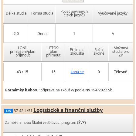
Počet povinných
Délka studia
Forma studia
Vyučované jazyky
cizích jazyků
2,0
Denní
1
A
LONI:
LETOS:
Možnost
Přijímací
Roční
přihlášení/plán
plán
studia pro
zkouška
školné
přijmout
přijmout
ZP
43 / 15
15
koná se
0
Tělesně
Poznámky k oboru:
příprava na zkoušky podle NV 194/2022 Sb..
Logistické a finanční služby
37-42-L/51
L/5
Zaměření nebo Školní vzdělávací program (ŠVP)