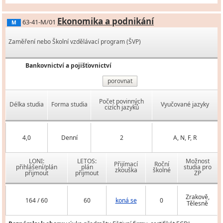
Ekonomika a podnikání
63-41-M/01
M
Zaměření nebo Školní vzdělávací program (ŠVP)
Bankovnictví a pojišťovnictví
porovnat
Počet povinných
Délka studia
Forma studia
Vyučované jazyky
cizích jazyků
4,0
Denní
2
A, N, F, R
LONI:
LETOS:
Možnost
Přijímací
Roční
přihlášení/plán
plán
studia pro
zkouška
školné
přijmout
přijmout
ZP
Zrakově,
164 / 60
60
koná se
0
Tělesně