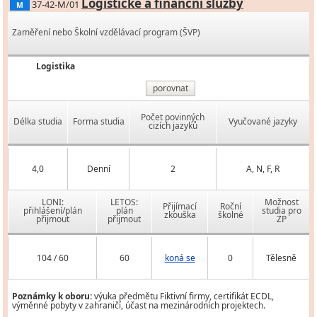
Logistické a finanční služby
37-42-M/01
M
Zaměření nebo Školní vzdělávací program (ŠVP)
Logistika
porovnat
Počet povinných
Délka studia
Forma studia
Vyučované jazyky
cizích jazyků
4,0
Denní
2
A, N, F, R
LONI:
LETOS:
Možnost
Přijímací
Roční
přihlášení/plán
plán
studia pro
zkouška
školné
přijmout
přijmout
ZP
104 / 60
60
koná se
0
Tělesně
Poznámky k oboru:
výuka předmětu Fiktivní firmy, certifikát ECDL,
výměnné pobyty v zahraničí, účast na mezinárodních projektech.