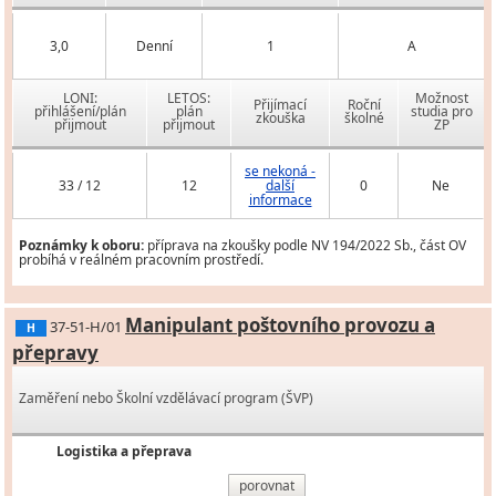
3,0
Denní
1
A
LONI:
LETOS:
Možnost
Přijímací
Roční
přihlášení/plán
plán
studia pro
zkouška
školné
přijmout
přijmout
ZP
se nekoná -
33 / 12
12
další
0
Ne
informace
Poznámky k oboru:
příprava na zkoušky podle NV 194/2022 Sb., část OV
probíhá v reálném pracovním prostředí.
Manipulant poštovního provozu a
37-51-H/01
H
přepravy
Zaměření nebo Školní vzdělávací program (ŠVP)
Logistika a přeprava
porovnat