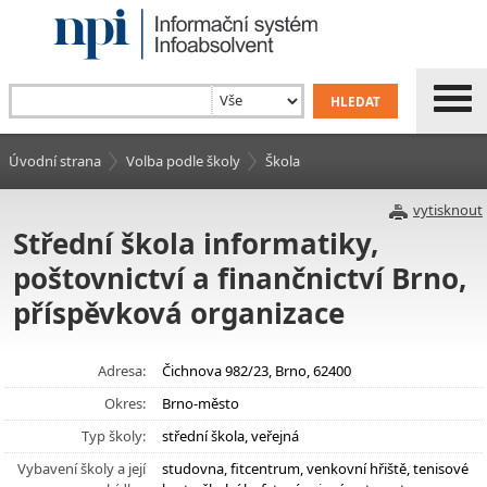
Úvodní strana
Volba podle školy
Škola
vytisknout
Střední škola informatiky,
poštovnictví a finančnictví Brno,
příspěvková organizace
Adresa:
Čichnova 982/23, Brno, 62400
Okres:
Brno-město
Typ školy:
střední škola, veřejná
Vybavení školy a její
studovna, fitcentrum, venkovní hřiště, tenisové