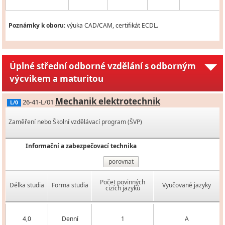
Poznámky k oboru:
výuka CAD/CAM, certifikát ECDL.
Úplné střední odborné vzdělání s odborným
výcvikem a maturitou
Mechanik elektrotechnik
26-41-L/01
L/0
Zaměření nebo Školní vzdělávací program (ŠVP)
Informační a zabezpečovací technika
porovnat
Počet povinných
Délka studia
Forma studia
Vyučované jazyky
cizích jazyků
4,0
Denní
1
A