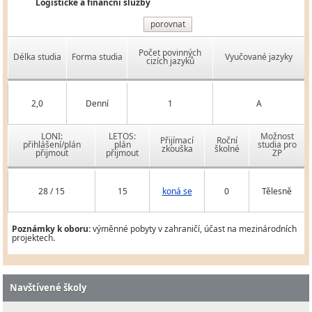
Logistické a finanční služby
porovnat
Počet povinných
Délka studia
Forma studia
Vyučované jazyky
cizích jazyků
2,0
Denní
1
A
LONI:
LETOS:
Možnost
Přijímací
Roční
přihlášení/plán
plán
studia pro
zkouška
školné
přijmout
přijmout
ZP
28 / 15
15
koná se
0
Tělesně
Poznámky k oboru:
výměnné pobyty v zahraničí, účast na mezinárodních
projektech.
Navštívené školy