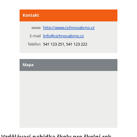
Kontakt
www
http://www.cichnovabrno.cz
E-mail
Info@cichnovabrno.cz
Telefon
541 123 251, 541 123 222
Mapa
Vzdělávací nabídka školy pro školní rok