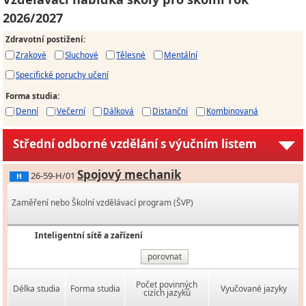
2026/2027
Zdravotní postižení
:
Zrakové
Sluchové
Tělesné
Mentální
Specifické poruchy učení
Forma studia
:
Denní
Večerní
Dálková
Distanční
Kombinovaná
Střední odborné vzdělání s výučním listem
Spojový mechanik
26-59-H/01
H
Zaměření nebo Školní vzdělávací program (ŠVP)
Inteligentní sítě a zařízení
porovnat
Počet povinných
Délka studia
Forma studia
Vyučované jazyky
cizích jazyků