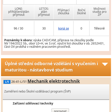
LONI:
LETOS:
Možnost
Přijímací
Roční
přihlášení/plán
plán
studia pro
zkouška
školné
přijmout
přijmout
ZP
96 / 30
30
koná se
0
Tělesně
Poznámky k oboru:
výuka CAD/CAM, příprava na zkoušky podle
NV 194/2022 Sb., obor L0+H, ve 3.roč. výuční list-zkouška v ob. 2652H01,
část OV probíhá v reálném pracovním prostředí.
Úplné střední odborné vzdělání s vyučením i
maturitou - nástavbové studium
Mechanik elektrotechnik
26-41-L/51
L/5
Zaměření nebo Školní vzdělávací program (ŠVP)
Zařízení sdělovací techniky
porovnat