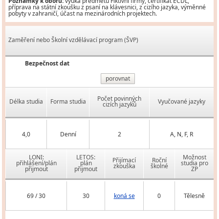
Poznámky k oboru:
výuka předmětu Fiktivní firmy, certifikát ECDL,
příprava na státní zkoušku z psaní na klávesnici, z cizího jazyka, výměnné
pobyty v zahraničí, účast na mezinárodních projektech.
Zaměření nebo Školní vzdělávací program (ŠVP)
Bezpečnost dat
porovnat
Počet povinných
Délka studia
Forma studia
Vyučované jazyky
cizích jazyků
4,0
Denní
2
A, N, F, R
LONI:
LETOS:
Možnost
Přijímací
Roční
přihlášení/plán
plán
studia pro
zkouška
školné
přijmout
přijmout
ZP
69 / 30
30
koná se
0
Tělesně