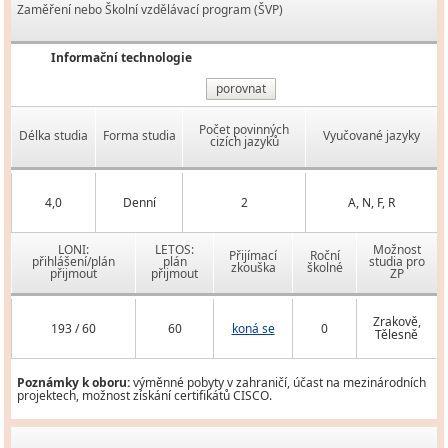
Zaměření nebo Školní vzdělávací program (ŠVP)
Informační technologie
porovnat
Počet povinných
Délka studia
Forma studia
Vyučované jazyky
cizích jazyků
4,0
Denní
2
A, N, F, R
LONI:
LETOS:
Možnost
Přijímací
Roční
přihlášení/plán
plán
studia pro
zkouška
školné
přijmout
přijmout
ZP
Zrakově,
193 / 60
60
koná se
0
Tělesně
Poznámky k oboru:
výměnné pobyty v zahraničí, účast na mezinárodních
projektech, možnost získání certifikátů CISCO.