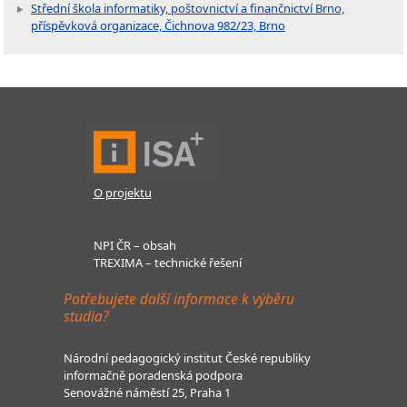
Střední škola informatiky, poštovnictví a finančnictví Brno,
příspěvková organizace, Čichnova 982/23, Brno
O projektu
NPI ČR – obsah
TREXIMA – technické řešení
Potřebujete další informace k výběru
studia?
Národní pedagogický institut České republiky
informačně poradenská podpora
Senovážné náměstí 25, Praha 1