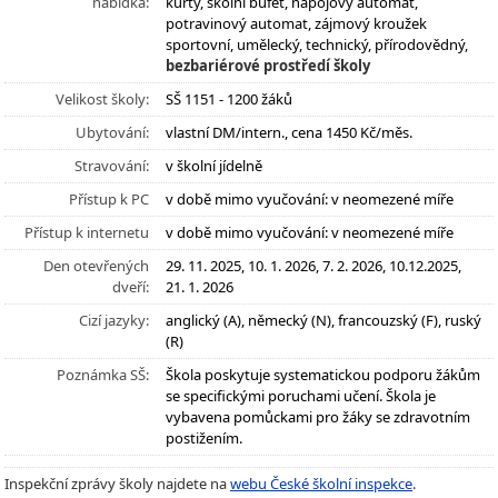
nabídka:
kurty, školní bufet, nápojový automat,
potravinový automat, zájmový kroužek
sportovní, umělecký, technický, přírodovědný,
bezbariérové prostředí školy
Velikost školy:
SŠ 1151 - 1200 žáků
Ubytování:
vlastní DM/intern., cena 1450 Kč/měs.
Stravování:
v školní jídelně
Přístup k PC
v době mimo vyučování: v neomezené míře
Přístup k internetu
v době mimo vyučování: v neomezené míře
Den otevřených
29. 11. 2025, 10. 1. 2026, 7. 2. 2026, 10.12.2025,
dveří:
21. 1. 2026
Cizí jazyky:
anglický (A), německý (N), francouzský (F), ruský
(R)
Poznámka SŠ:
Škola poskytuje systematickou podporu žákům
se specifickými poruchami učení. Škola je
vybavena pomůckami pro žáky se zdravotním
postižením.
Inspekční zprávy školy najdete na
webu České školní inspekce
.