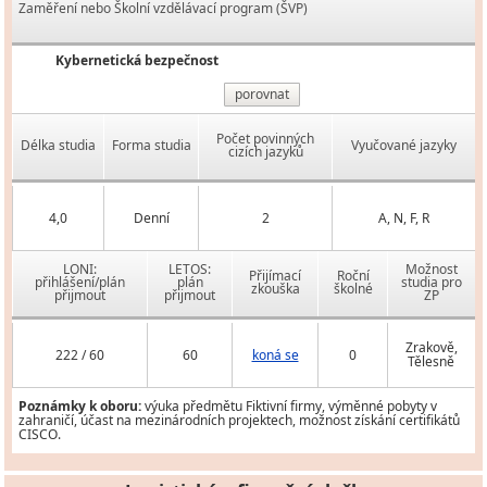
Zaměření nebo Školní vzdělávací program (ŠVP)
Kybernetická bezpečnost
porovnat
Počet povinných
Délka studia
Forma studia
Vyučované jazyky
cizích jazyků
4,0
Denní
2
A, N, F, R
LONI:
LETOS:
Možnost
Přijímací
Roční
přihlášení/plán
plán
studia pro
zkouška
školné
přijmout
přijmout
ZP
Zrakově,
222 / 60
60
koná se
0
Tělesně
Poznámky k oboru:
výuka předmětu Fiktivní firmy, výměnné pobyty v
zahraničí, účast na mezinárodních projektech, možnost získání certifikátů
CISCO.