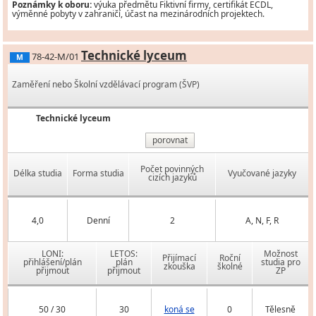
Poznámky k oboru:
výuka předmětu Fiktivní firmy, certifikát ECDL,
výměnné pobyty v zahraničí, účast na mezinárodních projektech.
Technické lyceum
78-42-M/01
M
Zaměření nebo Školní vzdělávací program (ŠVP)
Technické lyceum
porovnat
Počet povinných
Délka studia
Forma studia
Vyučované jazyky
cizích jazyků
4,0
Denní
2
A, N, F, R
LONI:
LETOS:
Možnost
Přijímací
Roční
přihlášení/plán
plán
studia pro
zkouška
školné
přijmout
přijmout
ZP
50 / 30
30
koná se
0
Tělesně