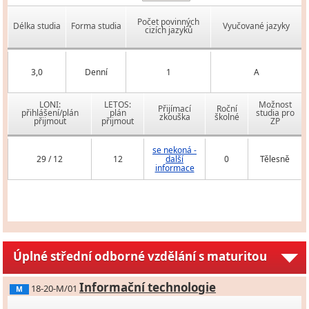
Počet povinných
Délka studia
Forma studia
Vyučované jazyky
cizích jazyků
3,0
Denní
1
A
LONI:
LETOS:
Možnost
Přijímací
Roční
přihlášení/plán
plán
studia pro
zkouška
školné
přijmout
přijmout
ZP
se nekoná -
29 / 12
12
další
0
Tělesně
informace
Úplné střední odborné vzdělání s maturitou
Informační technologie
18-20-M/01
M