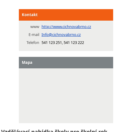
Kontakt
www
http://www.cichnovabrno.cz
E-mail
Info@cichnovabrno.cz
Telefon
541 123 251, 541 123 222
Mapa
Vzdělávací nabídka školy pro školní rok