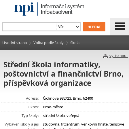
Úvodní strana
Volba podle školy
Škola
vytisknout
Střední škola informatiky,
poštovnictví a finančnictví Brno,
příspěvková organizace
Adresa:
Čichnova 982/23, Brno, 62400
Okres:
Brno-město
Typ školy:
střední škola, veřejná
Vybavení školy a její
studovna, fitcentrum, venkovní hřiště, tenisové