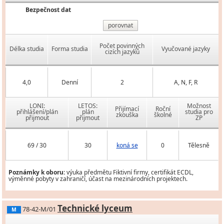
Bezpečnost dat
porovnat
Počet povinných
Délka studia
Forma studia
Vyučované jazyky
cizích jazyků
4,0
Denní
2
A, N, F, R
LONI:
LETOS:
Možnost
Přijímací
Roční
přihlášení/plán
plán
studia pro
zkouška
školné
přijmout
přijmout
ZP
69 / 30
30
koná se
0
Tělesně
Poznámky k oboru:
výuka předmětu Fiktivní firmy, certifikát ECDL,
výměnné pobyty v zahraničí, účast na mezinárodních projektech.
Technické lyceum
78-42-M/01
M