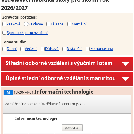
2026/2027
Zdravotní postižení
:
Zrakové
Sluchové
Tělesné
Mentální
Specifické poruchy učení
Forma studia
:
Denní
Večerní
Dálková
Distanční
Kombinovaná
Střední odborné vzdělání s výučním listem
Úplné střední odborné vzdělání s maturitou
Informační technologie
18-20-M/01
M
Zaměření nebo Školní vzdělávací program (ŠVP)
Informační technologie
porovnat