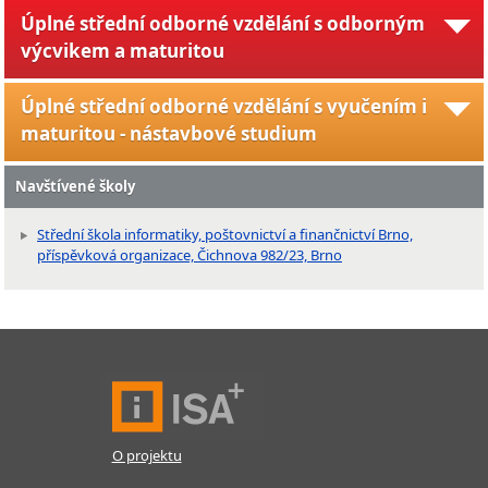
Úplné střední odborné vzdělání s odborným
výcvikem a maturitou
Úplné střední odborné vzdělání s vyučením i
maturitou - nástavbové studium
Navštívené školy
Střední škola informatiky, poštovnictví a finančnictví Brno,
příspěvková organizace, Čichnova 982/23, Brno
O projektu