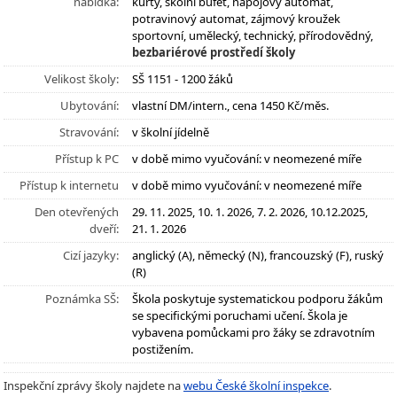
nabídka:
kurty, školní bufet, nápojový automat,
potravinový automat, zájmový kroužek
sportovní, umělecký, technický, přírodovědný,
bezbariérové prostředí školy
Velikost školy:
SŠ 1151 - 1200 žáků
Ubytování:
vlastní DM/intern., cena 1450 Kč/měs.
Stravování:
v školní jídelně
Přístup k PC
v době mimo vyučování: v neomezené míře
Přístup k internetu
v době mimo vyučování: v neomezené míře
Den otevřených
29. 11. 2025, 10. 1. 2026, 7. 2. 2026, 10.12.2025,
dveří:
21. 1. 2026
Cizí jazyky:
anglický (A), německý (N), francouzský (F), ruský
(R)
Poznámka SŠ:
Škola poskytuje systematickou podporu žákům
se specifickými poruchami učení. Škola je
vybavena pomůckami pro žáky se zdravotním
postižením.
Inspekční zprávy školy najdete na
webu České školní inspekce
.