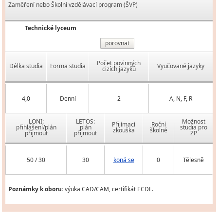
Zaměření nebo Školní vzdělávací program (ŠVP)
Technické lyceum
porovnat
Počet povinných
Délka studia
Forma studia
Vyučované jazyky
cizích jazyků
4,0
Denní
2
A, N, F, R
LONI:
LETOS:
Možnost
Přijímací
Roční
přihlášení/plán
plán
studia pro
zkouška
školné
přijmout
přijmout
ZP
50 / 30
30
koná se
0
Tělesně
Poznámky k oboru:
výuka CAD/CAM, certifikát ECDL.