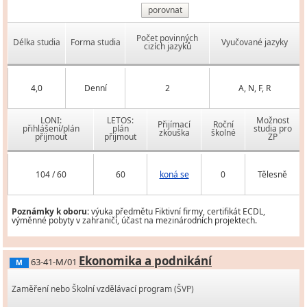
porovnat
Počet povinných
Délka studia
Forma studia
Vyučované jazyky
cizích jazyků
4,0
Denní
2
A, N, F, R
LONI:
LETOS:
Možnost
Přijímací
Roční
přihlášení/plán
plán
studia pro
zkouška
školné
přijmout
přijmout
ZP
104 / 60
60
koná se
0
Tělesně
Poznámky k oboru:
výuka předmětu Fiktivní firmy, certifikát ECDL,
výměnné pobyty v zahraničí, účast na mezinárodních projektech.
Ekonomika a podnikání
63-41-M/01
M
Zaměření nebo Školní vzdělávací program (ŠVP)