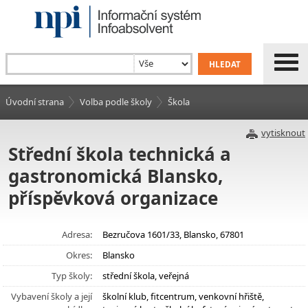
Úvodní strana
Volba podle školy
Škola
vytisknout
Střední škola technická a
gastronomická Blansko,
příspěvková organizace
Adresa:
Bezručova 1601/33, Blansko, 67801
Okres:
Blansko
Typ školy:
střední škola, veřejná
Vybavení školy a její
školní klub, fitcentrum, venkovní hřiště,