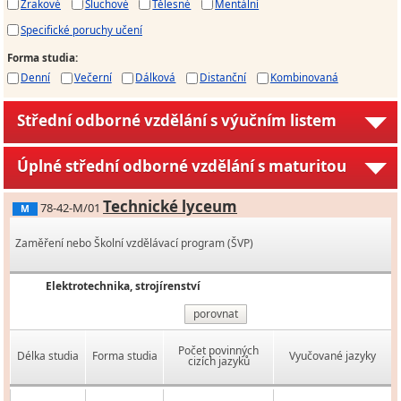
Zrakové
Sluchové
Tělesné
Mentální
Specifické poruchy učení
Forma studia
:
Denní
Večerní
Dálková
Distanční
Kombinovaná
Střední odborné vzdělání s výučním listem
Úplné střední odborné vzdělání s maturitou
Technické lyceum
78-42-M/01
M
Zaměření nebo Školní vzdělávací program (ŠVP)
Elektrotechnika, strojírenství
porovnat
Počet povinných
Délka studia
Forma studia
Vyučované jazyky
cizích jazyků