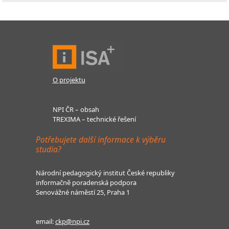
O projektu
NPI ČR – obsah
TREXIMA – technické řešení
Potřebujete další informace k výběru
studia?
Národní pedagogický institut České republiky
informačně poradenská podpora
Senovážné náměstí 25, Praha 1
email:
ckp@npi.cz