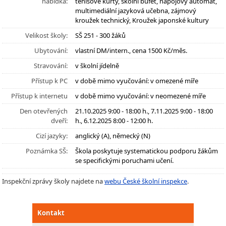
nabídka:
tenisové kurty, školní bufet, nápojový automat,
multimediální jazyková učebna, zájmový
kroužek technický, Kroužek japonské kultury
Velikost školy:
SŠ 251 - 300 žáků
Ubytování:
vlastní DM/intern., cena 1500 Kč/měs.
Stravování:
v školní jídelně
Přístup k PC
v době mimo vyučování: v omezené míře
Přístup k internetu
v době mimo vyučování: v neomezené míře
Den otevřených
21.10.2025 9:00 - 18:00 h., 7.11.2025 9:00 - 18:00
dveří:
h., 6.12.2025 8:00 - 12:00 h.
Cizí jazyky:
anglický (A), německý (N)
Poznámka SŠ:
Škola poskytuje systematickou podporu žákům
se specifickými poruchami učení.
Inspekční zprávy školy najdete na
webu České školní inspekce
.
Kontakt