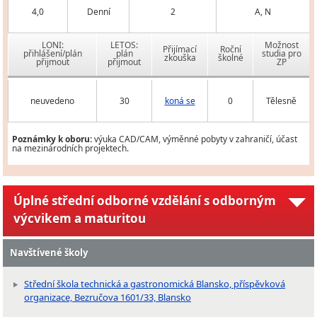
4,0
Denní
2
A, N
LONI:
LETOS:
Možnost
Přijímací
Roční
přihlášení/plán
plán
studia pro
zkouška
školné
přijmout
přijmout
ZP
neuvedeno
30
koná se
0
Tělesně
Poznámky k oboru:
výuka CAD/CAM, výměnné pobyty v zahraničí, účast
na mezinárodních projektech.
Úplné střední odborné vzdělání s odborným
výcvikem a maturitou
Navštívené školy
Střední škola technická a gastronomická Blansko, příspěvková
organizace, Bezručova 1601/33, Blansko