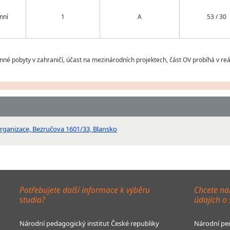
nní
1
A
53 / 30
né pobyty v zahraničí, účast na mezinárodních projektech, část OV probíhá v re
organizace, Bezručova 1601/33, Blansko
Potřebujete další informace k výběru
Chcete na
studia?
údajích o
Národní pedagogický institut České republiky
Národní ped