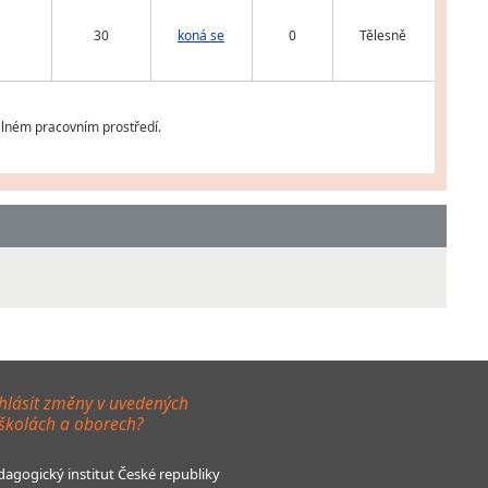
30
koná se
0
Tělesně
álném pracovním prostředí.
hlásit změny v uvedených
 školách a oborech?
agogický institut České republiky