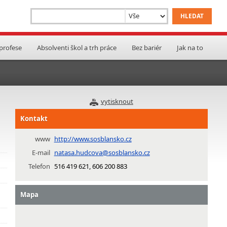
 profese
Absolventi škol a trh práce
Bez bariér
Jak na to
vytisknout
Kontakt
www
http://www.sosblansko.cz
E-mail
natasa.hudcova@sosblansko.cz
Telefon
516 419 621, 606 200 883
Mapa