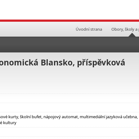
Úvodní strana
Obory, školy a
tronomická Blansko, příspěvková
nisové kurty, školní bufet, nápojový automat, multimediální jazyková učebna,
é kultury