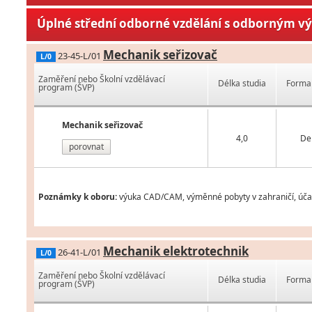
Úplné střední odborné vzdělání s odborným v
Mechanik seřizovač
23-45-L/01
L/0
Zaměření nebo Školní vzdělávací
Délka studia
Forma 
program (ŠVP)
Mechanik seřizovač
4,0
De
porovnat
Poznámky k oboru:
výuka CAD/CAM, výměnné pobyty v zahraničí, účas
Mechanik elektrotechnik
26-41-L/01
L/0
Zaměření nebo Školní vzdělávací
Délka studia
Forma 
program (ŠVP)