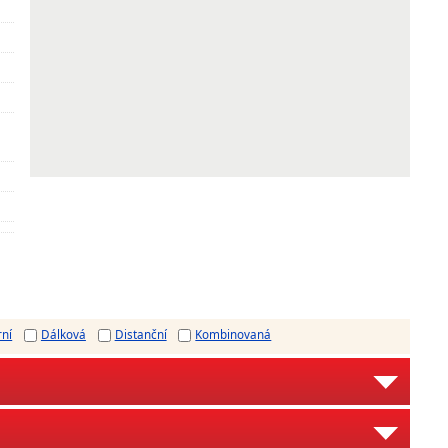
rní
Dálková
Distanční
Kombinovaná