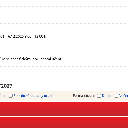
0 h., 6.12.2025 8:00 - 12:00 h.
ům se specifickými poruchami učení.
/2027
ální
Specifické poruchy učení
Forma studia
:
Denní
Veče