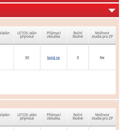
í/plán
LETOS: plán
Přijímací
Roční
Možnost
přijmout
zkouška
školné
studia pro ZP
30
koná se
0
Ne
í/plán
LETOS: plán
Přijímací
Roční
Možnost
přijmout
zkouška
školné
studia pro ZP