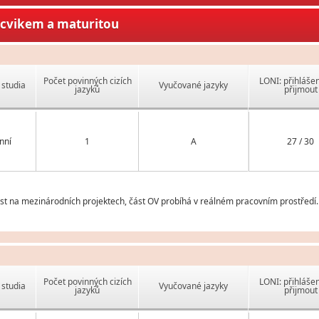
ýcvikem a maturitou
Počet povinných cizích
LONI: přihlášen
studia
Vyučované jazyky
jazyků
přijmout
nní
1
A
27 / 30
t na mezinárodních projektech, část OV probíhá v reálném pracovním prostředí.
Počet povinných cizích
LONI: přihlášen
studia
Vyučované jazyky
jazyků
přijmout