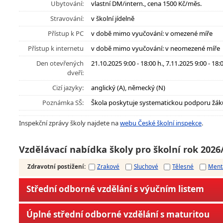
Ubytování:
vlastní DM/intern., cena 1500 Kč/měs.
Stravování:
v školní jídelně
Přístup k PC
v době mimo vyučování: v omezené míře
Přístup k internetu
v době mimo vyučování: v neomezené míře
Den otevřených
21.10.2025 9:00 - 18:00 h., 7.11.2025 9:00 - 18:0
dveří:
Cizí jazyky:
anglický (A), německý (N)
Poznámka SŠ:
Škola poskytuje systematickou podporu žák
Inspekční zprávy školy najdete na
webu České školní inspekce
.
Vzdělávací nabídka školy pro školní rok 2026
Zdravotní postižení
:
Zrakové
Sluchové
Tělesné
Ment
Střední odborné vzdělání s výučním listem
Úplné střední odborné vzdělání s maturitou