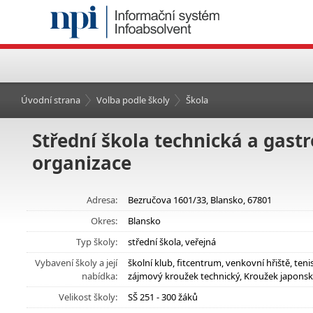
Úvodní strana
Volba podle školy
Škola
Střední škola technická a gas
organizace
Adresa:
Bezručova 1601/33, Blansko, 67801
Okres:
Blansko
Typ školy:
střední škola, veřejná
Vybavení školy a její
školní klub, fitcentrum, venkovní hřiště, te
nabídka:
zájmový kroužek technický, Kroužek japonsk
Velikost školy:
SŠ 251 - 300 žáků