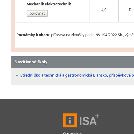
Mechanik elektrotechnik
4,0
De
porovnat
Poznámky k oboru:
příprava na zkoušky podle NV 194/2022 Sb., výměn
Navštívené školy
Střední škola technická a gastronomická Blansko, příspěvková 
O projektu