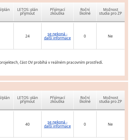
í/plán
LETOS: plán
Přijímací
Roční
Možnost
přijmout
zkouška
školné
studia pro ZP
se nekoná -
24
0
Ne
další informace
projektech, část OV probíhá v reálném pracovním prostředí.
í/plán
LETOS: plán
Přijímací
Roční
Možnost
přijmout
zkouška
školné
studia pro ZP
se nekoná -
40
0
Ne
další informace