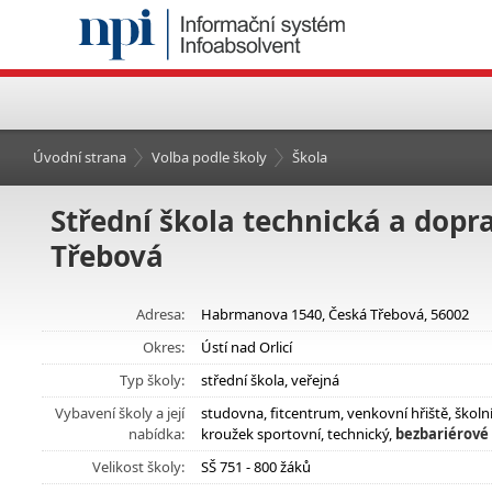
Úvodní strana
Volba podle školy
Škola
Střední škola technická a dop
Třebová
Adresa:
Habrmanova 1540, Česká Třebová, 56002
Okres:
Ústí nad Orlicí
Typ školy:
střední škola, veřejná
Vybavení školy a její
studovna, fitcentrum, venkovní hřiště, škol
nabídka:
kroužek sportovní, technický,
bezbariérové 
Velikost školy:
SŠ 751 - 800 žáků