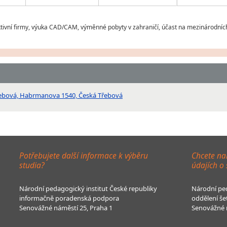
tivní firmy, výuka CAD/CAM, výměnné pobyty v zahraničí, účast na mezinárodních
řebová, Habrmanova 1540, Česká Třebová
Potřebujete další informace k výběru
Chcete na
studia?
údajích o
Národní pedagogický institut České republiky
Národní ped
informačně poradenská podpora
oddělení še
Senovážné náměstí 25, Praha 1
Senovážné n