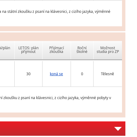
a státní zkoušku z psaní na klávesnici, z cizího jazyka, výměnné
í/plán
LETOS: plán
Přijímací
Roční
Možnost
přijmout
zkouška
školné
studia pro ZP
30
koná se
0
Tělesně
í zkoušku z psaní na klávesnici, z cizího jazyka, výměnné pobyty v