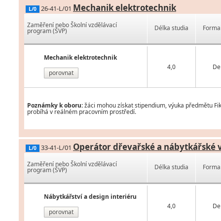
Mechanik elektrotechnik
26-41-L/01
L/0
Zaměření nebo Školní vzdělávací
Délka studia
Forma 
program (ŠVP)
Mechanik elektrotechnik
4,0
De
porovnat
Poznámky k oboru:
žáci mohou získat stipendium, výuka předmětu Fik
probíhá v reálném pracovním prostředí.
Operátor dřevařské a nábytkářské 
33-41-L/01
L/0
Zaměření nebo Školní vzdělávací
Délka studia
Forma 
program (ŠVP)
Nábytkářství a design interiéru
4,0
De
porovnat