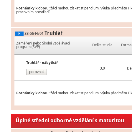
Poznámky k oboru:
žáci mohou získat stipendium, výuka předmětu Fikt
pracovním prostředí.
Truhlář
33-56-H/01
H
Zaměření nebo Školní vzdělávací
Délka studia
Forma 
program (ŠVP)
Truhlář - nábytkář
3,0
De
porovnat
Poznámky k oboru:
žáci mohou získat stipendium, výuka předmětu Fik
Úplné střední odborné vzdělání s maturitou