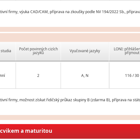
ivní firmy, výuka CAD/CAM, příprava na zkoušky podle NV 194/2022 Sb., příprava n
Počet povinných cizích
LONI: přihlášen
studia
Vyučované jazyky
jazyků
přijmout
nní
2
A, N
116 / 30
vní firmy, možnost získat řidičský průkaz skupiny B (zdarma B), příprava na státn
ýcvikem a maturitou