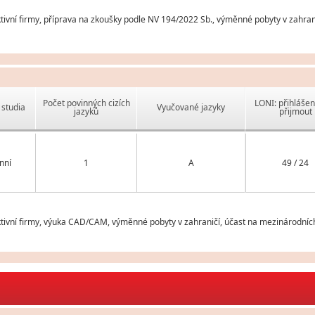
ivní firmy, příprava na zkoušky podle NV 194/2022 Sb., výměnné pobyty v zahran
Počet povinných cizích
LONI: přihlášen
studia
Vyučované jazyky
jazyků
přijmout
nní
1
A
49 / 24
tivní firmy, výuka CAD/CAM, výměnné pobyty v zahraničí, účast na mezinárodních