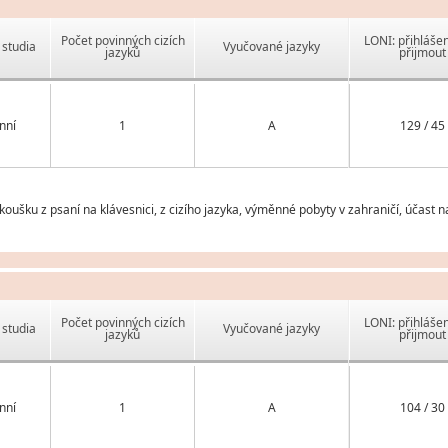
Počet povinných cizích
LONI: přihlášen
studia
Vyučované jazyky
jazyků
přijmout
nní
1
A
129 / 45
zkoušku z psaní na klávesnici, z cizího jazyka, výměnné pobyty v zahraničí, účast
Počet povinných cizích
LONI: přihlášen
studia
Vyučované jazyky
jazyků
přijmout
nní
1
A
104 / 30