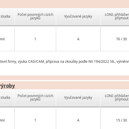
Počet povinných cizích
LONI: přihlášen
studia
Vyučované jazyky
jazyků
přijmout
nní
1
A
76 / 30
tivní firmy, výuka CAD/CAM, příprava na zkoušky podle NV 194/2022 Sb., výměnné
výroby
Počet povinných cizích
LONI: přihlášen
studia
Vyučované jazyky
jazyků
přijmout
nní
1
A
15 / 30