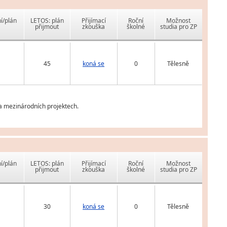
í/plán
LETOS: plán
Přijímací
Roční
Možnost
přijmout
zkouška
školné
studia pro ZP
45
koná se
0
Tělesně
 na mezinárodních projektech.
í/plán
LETOS: plán
Přijímací
Roční
Možnost
přijmout
zkouška
školné
studia pro ZP
30
koná se
0
Tělesně