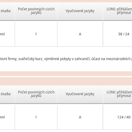
Počet povinných cizích
LONI: přihlášen
studia
Vyučované jazyky
jazyků
přijmout
nní
1
A
38 / 24
ivní firmy, svářečský kurz, výměnné pobyty v zahraničí, účast na mezinárodních 
Počet povinných cizích
LONI: přihlášen
studia
Vyučované jazyky
jazyků
přijmout
nní
1
A
124 / 40