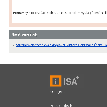
Poznámky k oboru:
žáci mohou získat stipendium, výuka předmětu Fik
Navštívené školy
Střední škola technická a dopravní Gustava Habrmana Česká T
O projektu
NPI ČR – obsah