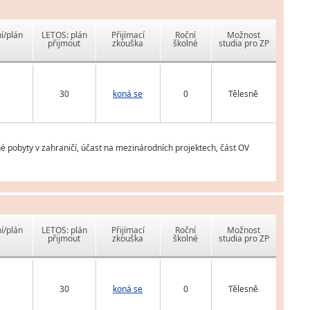
í/plán
LETOS: plán
Přijímací
Roční
Možnost
přijmout
zkouška
školné
studia pro ZP
30
koná se
0
Tělesně
 pobyty v zahraničí, účast na mezinárodních projektech, část OV
í/plán
LETOS: plán
Přijímací
Roční
Možnost
přijmout
zkouška
školné
studia pro ZP
30
koná se
0
Tělesně