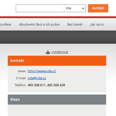
 profese
Absolventi škol a trh práce
Bez bariér
Jak na to
vytisknout
Kontakt
www
http://www.vda.cz
E-mail
vda@vda.cz
Telefon
465 508 611, 465 508 428
Mapa