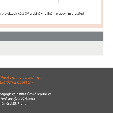
 projektech, část OV probíhá v reálném pracovním prostředí.
hlásit změny v uvedených
 školách a oborech?
agogický institut České republiky
tření, analýz a výzkumu
áměstí 25, Praha 1