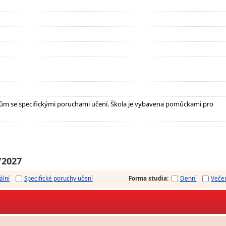
ům se specifickými poruchami učení. Škola je vybavena pomůckami pro
/2027
ální
Specifické poruchy učení
Forma studia
:
Denní
Veče