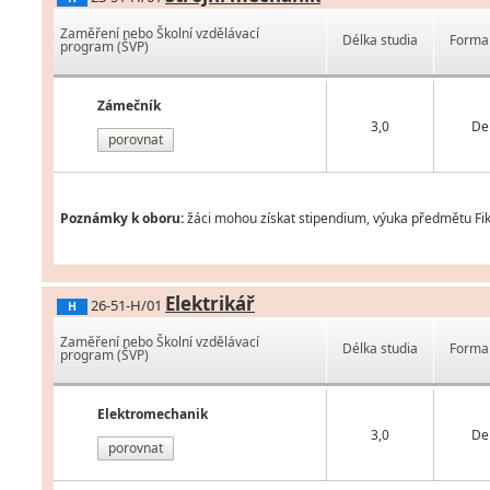
Zaměření nebo Školní vzdělávací
Délka studia
Forma 
program (ŠVP)
Zámečník
3,0
De
porovnat
Poznámky k oboru:
žáci mohou získat stipendium, výuka předmětu Fikt
Elektrikář
26-51-H/01
H
Zaměření nebo Školní vzdělávací
Délka studia
Forma 
program (ŠVP)
Elektromechanik
3,0
De
porovnat