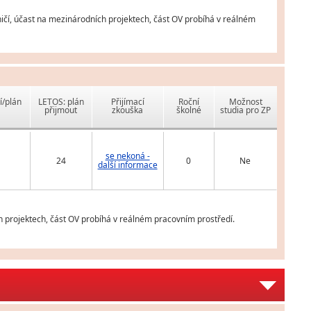
ičí, účast na mezinárodních projektech, část OV probíhá v reálném
í/plán
LETOS: plán
Přijímací
Roční
Možnost
přijmout
zkouška
školné
studia pro ZP
se nekoná -
24
0
Ne
další informace
 projektech, část OV probíhá v reálném pracovním prostředí.