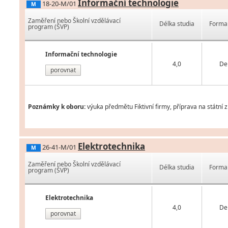
Informační technologie
18-20-M/01
M
Zaměření nebo Školní vzdělávací
Délka studia
Forma 
program (ŠVP)
Informační technologie
4,0
De
porovnat
Poznámky k oboru:
výuka předmětu Fiktivní firmy, příprava na státní 
Elektrotechnika
26-41-M/01
M
Zaměření nebo Školní vzdělávací
Délka studia
Forma 
program (ŠVP)
Elektrotechnika
4,0
De
porovnat