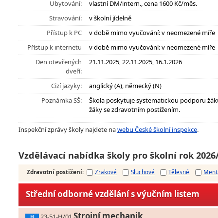
Ubytování:
vlastní DM/intern., cena 1600 Kč/měs.
Stravování:
v školní jídelně
Přístup k PC
v době mimo vyučování: v neomezené míře
Přístup k internetu
v době mimo vyučování: v neomezené míře
Den otevřených
21.11.2025, 22.11.2025, 16.1.2026
dveří:
Cizí jazyky:
anglický (A), německý (N)
Poznámka SŠ:
Škola poskytuje systematickou podporu žák
žáky se zdravotním postižením.
Inspekční zprávy školy najdete na
webu České školní inspekce
.
Vzdělávací nabídka školy pro školní rok 2026
Zdravotní postižení
:
Zrakové
Sluchové
Tělesné
Ment
Střední odborné vzdělání s výučním listem
Strojní mechanik
23-51-H/01
H