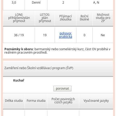
3,0
Denní
2
A, N
LONI:
LETOS:
Možnost
Přijímací
Roční
přihlášení/plán
plán
studia pro
zkouška
školné
přijmout
přijmout
ZP
pohovor,
36 / 19
19
0
Ne
praktická
Poznámky k oboru:
barmanský nebo someliérský kurz, část OV probíhá v
reálném pracovním prostředí.
Zaměření nebo Školní vzdělávací program (ŠVP)
Kuchař
porovnat
Počet povinných
Délka studia
Forma studia
Vyučované jazyky
cizích jazyků