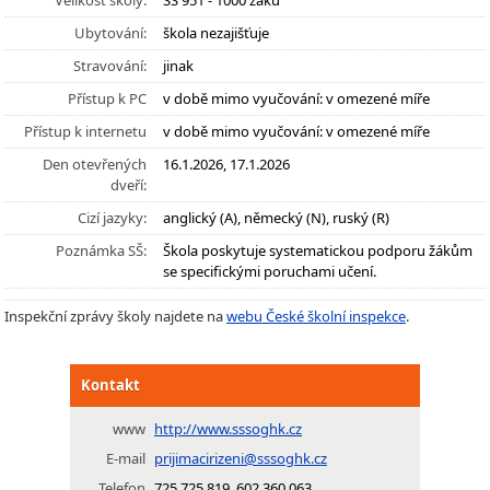
Velikost školy:
SŠ 951 - 1000 žáků
Ubytování:
škola nezajišťuje
Stravování:
jinak
Přístup k PC
v době mimo vyučování: v omezené míře
Přístup k internetu
v době mimo vyučování: v omezené míře
Den otevřených
16.1.2026, 17.1.2026
dveří:
Cizí jazyky:
anglický (A), německý (N), ruský (R)
Poznámka SŠ:
Škola poskytuje systematickou podporu žákům
se specifickými poruchami učení.
Inspekční zprávy školy najdete na
webu České školní inspekce
.
Kontakt
www
http://www.sssoghk.cz
E-mail
prijimacirizeni@sssoghk.cz
Telefon
725 725 819, 602 360 063