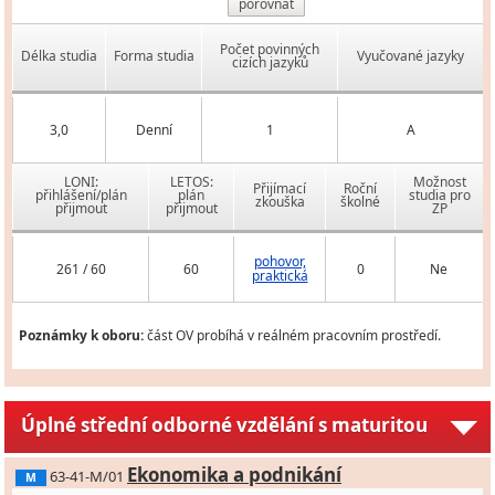
porovnat
Počet povinných
Délka studia
Forma studia
Vyučované jazyky
cizích jazyků
3,0
Denní
1
A
LONI:
LETOS:
Možnost
Přijímací
Roční
přihlášení/plán
plán
studia pro
zkouška
školné
přijmout
přijmout
ZP
pohovor,
261 / 60
60
0
Ne
praktická
Poznámky k oboru:
část OV probíhá v reálném pracovním prostředí.
Úplné střední odborné vzdělání s maturitou
Ekonomika a podnikání
63-41-M/01
M