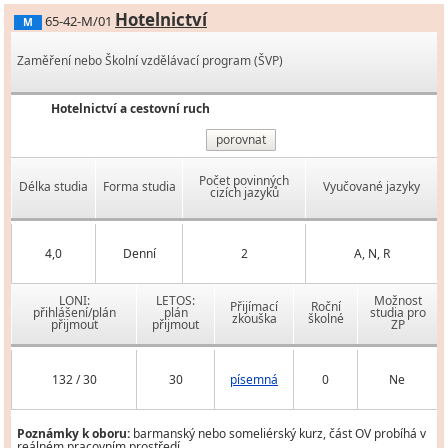
Hotelnictví
65-42-M/01
M
Zaměření nebo Školní vzdělávací program (ŠVP)
Hotelnictví a cestovní ruch
porovnat
Počet povinných
Délka studia
Forma studia
Vyučované jazyky
cizích jazyků
4,0
Denní
2
A, N, R
LONI:
LETOS:
Možnost
Přijímací
Roční
přihlášení/plán
plán
studia pro
zkouška
školné
přijmout
přijmout
ZP
132 / 30
30
písemná
0
Ne
Poznámky k oboru:
barmanský nebo someliérský kurz, část OV probíhá v
reálném pracovním prostředí.