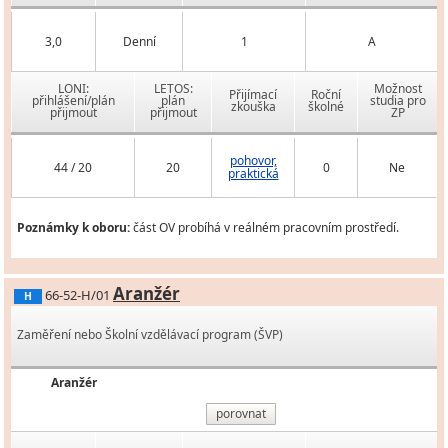
3,0
Denní
1
A
LONI:
LETOS:
Možnost
Přijímací
Roční
přihlášení/plán
plán
studia pro
zkouška
školné
přijmout
přijmout
ZP
pohovor,
44 / 20
20
0
Ne
praktická
Poznámky k oboru:
část OV probíhá v reálném pracovním prostředí.
Aranžér
66-52-H/01
H
Zaměření nebo Školní vzdělávací program (ŠVP)
Aranžér
porovnat