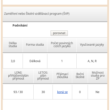
Zaměření nebo Školní vzdělávací program (ŠVP)
Podnikání
porovnat
Délka
Počet povinných
Forma studia
Vyučované jazyky
studia
cizích jazyků
3,0
Dálková
1
A, N, R
LONI:
LETOS:
Možnost
Přijímací
Roční
přihlášení/plán
plán
studia pro
zkouška
školné
přijmout
přijmout
ZP
93 / 30
30
koná se
0
Ne