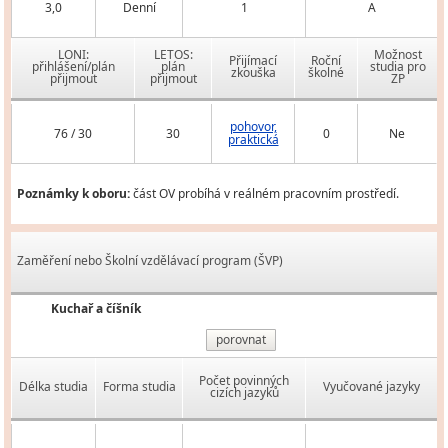
3,0
Denní
1
A
LONI:
LETOS:
Možnost
Přijímací
Roční
přihlášení/plán
plán
studia pro
zkouška
školné
přijmout
přijmout
ZP
pohovor,
76 / 30
30
0
Ne
praktická
Poznámky k oboru:
část OV probíhá v reálném pracovním prostředí.
Zaměření nebo Školní vzdělávací program (ŠVP)
Kuchař a číšník
porovnat
Počet povinných
Délka studia
Forma studia
Vyučované jazyky
cizích jazyků