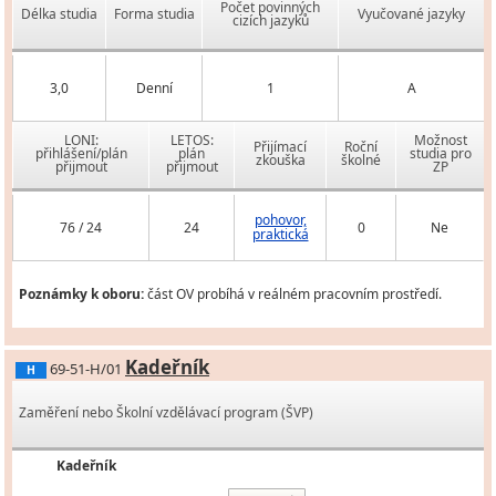
Počet povinných
Délka studia
Forma studia
Vyučované jazyky
cizích jazyků
3,0
Denní
1
A
LONI:
LETOS:
Možnost
Přijímací
Roční
přihlášení/plán
plán
studia pro
zkouška
školné
přijmout
přijmout
ZP
pohovor,
76 / 24
24
0
Ne
praktická
Poznámky k oboru:
část OV probíhá v reálném pracovním prostředí.
Kadeřník
69-51-H/01
H
Zaměření nebo Školní vzdělávací program (ŠVP)
Kadeřník