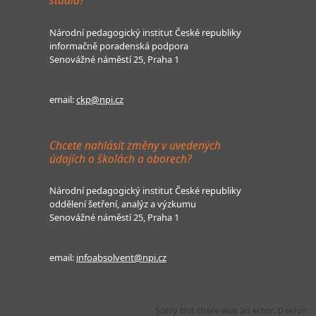
Národní pedagogický institut České republiky
informačně poradenská podpora
Senovážné náměstí 25, Praha 1
email:
ckp@npi.cz
Chcete nahlásit změny v uvedených
údajích o školách a oborech?
Národní pedagogický institut České republiky
oddělení šetření, analýz a výzkumu
Senovážné náměstí 25, Praha 1
email:
infoabsolvent@npi.cz
Sorry but there was an error: 0 error