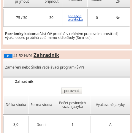
přijmout
přijmout
ZP
pohovor,
75 / 30
30
0
Ne
praktická
Poznámky k oboru:
část OV probíhá v reálném pracovním prostředí,
výuka oboru probíhá celá mimo sídlo školy (Smiřice).
Zahradník
41-52-H/01
H
Zaměření nebo Školní vzdělávací program (ŠVP)
Zahradník
porovnat
Počet povinných
Délka studia
Forma studia
Vyučované jazyky
cizích jazyků
3,0
Denní
1
A