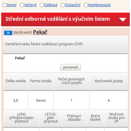
Denní
Večerní
Dálková
Distanční
Kombinovaná
Střední odborné vzdělání s výučním listem
Pekař
29-53-H/01
H
Zaměření nebo Školní vzdělávací program (ŠVP)
Pekař
porovnat
Počet povinných
Délka studia
Forma studia
Vyučované jazyky
cizích jazyků
3,0
Denní
1
A
LONI:
LETOS:
Možnost
Přijímací
Roční
přihlášení/plán
plán
studia pro
zkouška
školné
přijmout
přijmout
ZP