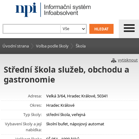
Úvodní strana
Volba podle školy
Škola
vytisknout
Střední škola služeb, obchodu a
gastronomie
Adresa:
Velká 3/64, Hradec Králové, 50341
Okres:
Hradec Králové
Typ školy:
střední škola, veřejná
Vybavení školy a její
školní bufet, nápojový automat
nabídka: