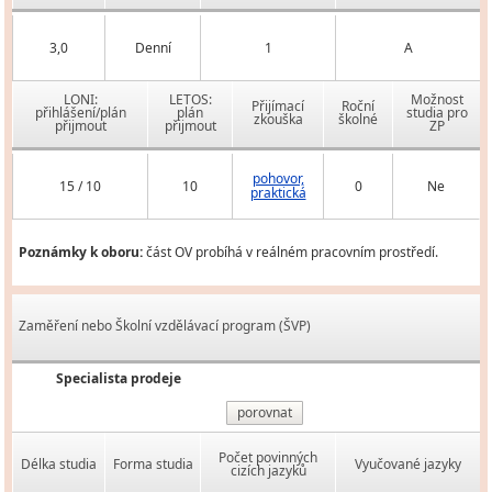
3,0
Denní
1
A
LONI:
LETOS:
Možnost
Přijímací
Roční
přihlášení/plán
plán
studia pro
zkouška
školné
přijmout
přijmout
ZP
pohovor,
15 / 10
10
0
Ne
praktická
Poznámky k oboru:
část OV probíhá v reálném pracovním prostředí.
Zaměření nebo Školní vzdělávací program (ŠVP)
Specialista prodeje
porovnat
Počet povinných
Délka studia
Forma studia
Vyučované jazyky
cizích jazyků