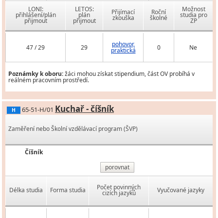
LONI:
LETOS:
Možnost
Přijímací
Roční
přihlášení/plán
plán
studia pro
zkouška
školné
přijmout
přijmout
ZP
pohovor,
47 / 29
29
0
Ne
praktická
Poznámky k oboru:
žáci mohou získat stipendium, část OV probíhá v
reálném pracovním prostředí.
Kuchař - číšník
65-51-H/01
H
Zaměření nebo Školní vzdělávací program (ŠVP)
Číšník
porovnat
Počet povinných
Délka studia
Forma studia
Vyučované jazyky
cizích jazyků