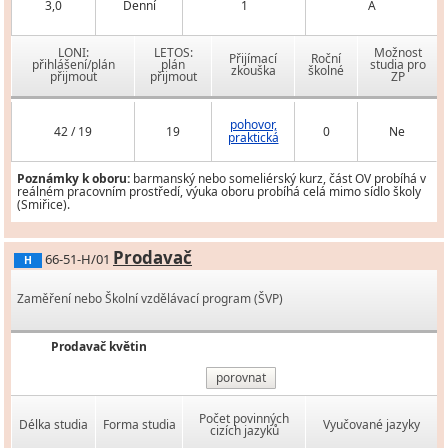
3,0
Denní
1
A
LONI:
LETOS:
Možnost
Přijímací
Roční
přihlášení/plán
plán
studia pro
zkouška
školné
přijmout
přijmout
ZP
pohovor,
42 / 19
19
0
Ne
praktická
Poznámky k oboru:
barmanský nebo someliérský kurz, část OV probíhá v
reálném pracovním prostředí, výuka oboru probíhá celá mimo sídlo školy
(Smiřice).
Prodavač
66-51-H/01
H
Zaměření nebo Školní vzdělávací program (ŠVP)
Prodavač květin
porovnat
Počet povinných
Délka studia
Forma studia
Vyučované jazyky
cizích jazyků