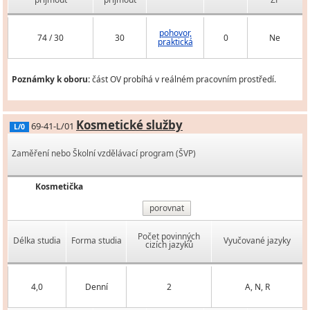
pohovor,
74 / 30
30
0
Ne
praktická
Poznámky k oboru:
část OV probíhá v reálném pracovním prostředí.
Kosmetické služby
69-41-L/01
L/0
Zaměření nebo Školní vzdělávací program (ŠVP)
Kosmetička
porovnat
Počet povinných
Délka studia
Forma studia
Vyučované jazyky
cizích jazyků
4,0
Denní
2
A, N, R