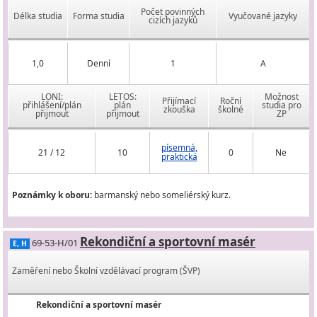
Počet povinných
Délka studia
Forma studia
Vyučované jazyky
cizích jazyků
1,0
Denní
1
A
LONI:
LETOS:
Možnost
Přijímací
Roční
přihlášení/plán
plán
studia pro
zkouška
školné
přijmout
přijmout
ZP
písemná,
21 / 12
10
0
Ne
praktická
Poznámky k oboru:
barmanský nebo someliérský kurz.
Rekondiční a sportovní masér
69-53-H/01
E, H
Zaměření nebo Školní vzdělávací program (ŠVP)
Rekondiční a sportovní masér