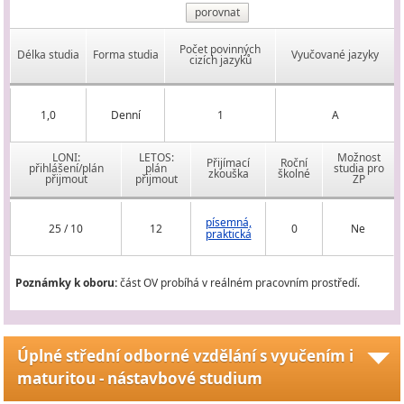
porovnat
Počet povinných
Délka studia
Forma studia
Vyučované jazyky
cizích jazyků
1,0
Denní
1
A
LONI:
LETOS:
Možnost
Přijímací
Roční
přihlášení/plán
plán
studia pro
zkouška
školné
přijmout
přijmout
ZP
písemná,
25 / 10
12
0
Ne
praktická
Poznámky k oboru:
část OV probíhá v reálném pracovním prostředí.
Úplné střední odborné vzdělání s vyučením i
maturitou - nástavbové studium