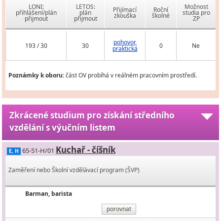
LONI:
LETOS:
Možnost
Přijímací
Roční
přihlášení/plán
plán
studia pro
zkouška
školné
přijmout
přijmout
ZP
pohovor,
193 / 30
30
0
Ne
praktická
Poznámky k oboru:
část OV probíhá v reálném pracovním prostředí.
Zkrácené studium pro získání středního
vzdělání s výučním listem
Kuchař - číšník
65-51-H/01
E, H
Zaměření nebo Školní vzdělávací program (ŠVP)
Barman, barista
porovnat