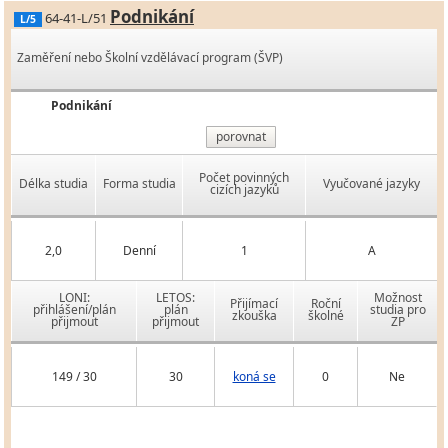
Podnikání
64-41-L/51
L/5
Zaměření nebo Školní vzdělávací program (ŠVP)
Podnikání
porovnat
Počet povinných
Délka studia
Forma studia
Vyučované jazyky
cizích jazyků
2,0
Denní
1
A
LONI:
LETOS:
Možnost
Přijímací
Roční
přihlášení/plán
plán
studia pro
zkouška
školné
přijmout
přijmout
ZP
149 / 30
30
koná se
0
Ne