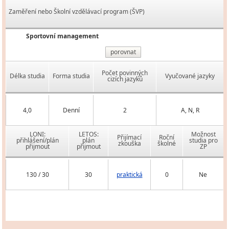
Zaměření nebo Školní vzdělávací program (ŠVP)
Sportovní management
porovnat
Počet povinných
Délka studia
Forma studia
Vyučované jazyky
cizích jazyků
4,0
Denní
2
A, N, R
LONI:
LETOS:
Možnost
Přijímací
Roční
přihlášení/plán
plán
studia pro
zkouška
školné
přijmout
přijmout
ZP
130 / 30
30
praktická
0
Ne