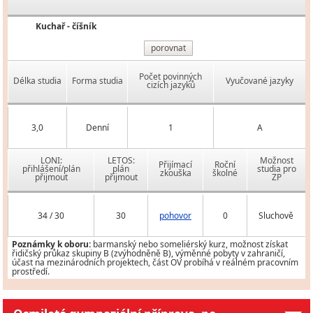
Kuchař - číšník
porovnat
Počet povinných
Délka studia
Forma studia
Vyučované jazyky
cizích jazyků
3,0
Denní
1
A
LONI:
LETOS:
Možnost
Přijímací
Roční
přihlášení/plán
plán
studia pro
zkouška
školné
přijmout
přijmout
ZP
34 / 30
30
pohovor
0
Sluchově
Poznámky k oboru:
barmanský nebo someliérský kurz, možnost získat
řidičský průkaz skupiny B (zvýhodněně B), výměnné pobyty v zahraničí,
účast na mezinárodních projektech, část OV probíhá v reálném pracovním
prostředí.