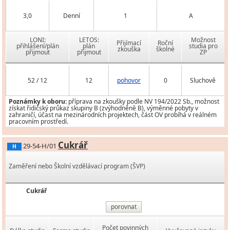
3,0
Denní
1
A
LONI:
LETOS:
Možnost
Přijímací
Roční
přihlášení/plán
plán
studia pro
zkouška
školné
přijmout
přijmout
ZP
52 / 12
12
pohovor
0
Sluchově
Poznámky k oboru:
příprava na zkoušky podle NV 194/2022 Sb., možnost
získat řidičský průkaz skupiny B (zvýhodněně B), výměnné pobyty v
zahraničí, účast na mezinárodních projektech, část OV probíhá v reálném
pracovním prostředí.
Cukrář
29-54-H/01
H
Zaměření nebo Školní vzdělávací program (ŠVP)
Cukrář
porovnat
Počet povinných