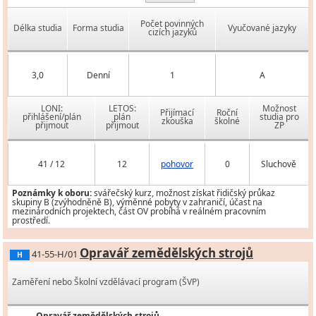
Počet povinných
Délka studia
Forma studia
Vyučované jazyky
cizích jazyků
3,0
Denní
1
A
LONI:
LETOS:
Možnost
Přijímací
Roční
přihlášení/plán
plán
studia pro
zkouška
školné
přijmout
přijmout
ZP
41 / 12
12
pohovor
0
Sluchově
Poznámky k oboru:
svářečský kurz, možnost získat řidičský průkaz
skupiny B (zvýhodněně B), výměnné pobyty v zahraničí, účast na
mezinárodních projektech, část OV probíhá v reálném pracovním
prostředí.
Opravář zemědělských strojů
41-55-H/01
H
Zaměření nebo Školní vzdělávací program (ŠVP)
Opravář zemědělských strojů