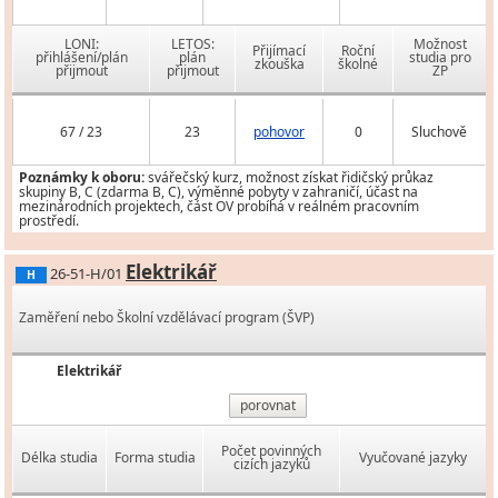
LONI:
LETOS:
Možnost
Přijímací
Roční
přihlášení/plán
plán
studia pro
zkouška
školné
přijmout
přijmout
ZP
67 / 23
23
pohovor
0
Sluchově
Poznámky k oboru:
svářečský kurz, možnost získat řidičský průkaz
skupiny B, C (zdarma B, C), výměnné pobyty v zahraničí, účast na
mezinárodních projektech, část OV probíhá v reálném pracovním
prostředí.
Elektrikář
26-51-H/01
H
Zaměření nebo Školní vzdělávací program (ŠVP)
Elektrikář
porovnat
Počet povinných
Délka studia
Forma studia
Vyučované jazyky
cizích jazyků