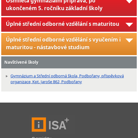
Osmiletá gymnaziální příprava, po
ukončeném 5. ročníku základní školy
Úplné střední odborné vzdělání s maturitou
Úplné střední odborné vzdělání s vyučením i
maturitou - nástavbové studium
Navštívené školy
Gymnázium a Střední odborná škola, Podbořany, příspěvková
organizace, Kpt. Jaroše 862, Podbořany