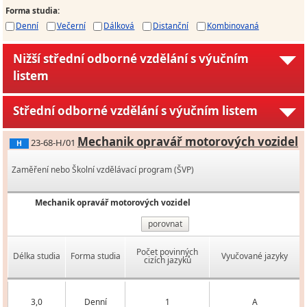
Forma studia
:
Denní
Večerní
Dálková
Distanční
Kombinovaná
Nižší střední odborné vzdělání s výučním
listem
Střední odborné vzdělání s výučním listem
Mechanik opravář motorových vozidel
23-68-H/01
H
Zaměření nebo Školní vzdělávací program (ŠVP)
Mechanik opravář motorových vozidel
porovnat
Počet povinných
Délka studia
Forma studia
Vyučované jazyky
cizích jazyků
3,0
Denní
1
A