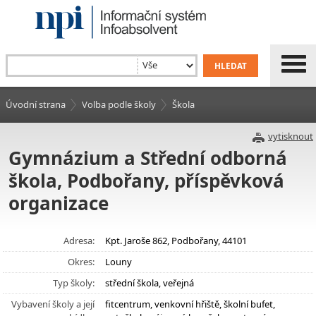
Úvodní strana
Volba podle školy
Škola
vytisknout
Gymnázium a Střední odborná
škola, Podbořany, příspěvková
organizace
Adresa:
Kpt. Jaroše 862, Podbořany, 44101
Okres:
Louny
Typ školy:
střední škola, veřejná
Vybavení školy a její
fitcentrum, venkovní hřiště, školní bufet,