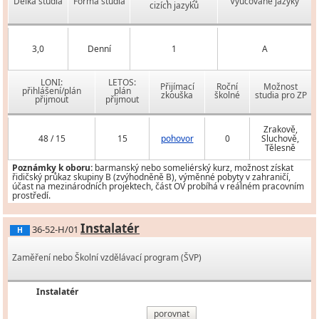
Délka studia
Forma studia
Vyučované jazyky
cizích jazyků
3,0
Denní
1
A
LONI:
LETOS:
Přijímací
Roční
Možnost
přihlášení/plán
plán
zkouška
školné
studia pro ZP
přijmout
přijmout
Zrakově,
48 / 15
15
pohovor
0
Sluchově,
Tělesně
Poznámky k oboru:
barmanský nebo someliérský kurz, možnost získat
řidičský průkaz skupiny B (zvýhodněně B), výměnné pobyty v zahraničí,
účast na mezinárodních projektech, část OV probíhá v reálném pracovním
prostředí.
Instalatér
36-52-H/01
H
Zaměření nebo Školní vzdělávací program (ŠVP)
Instalatér
porovnat