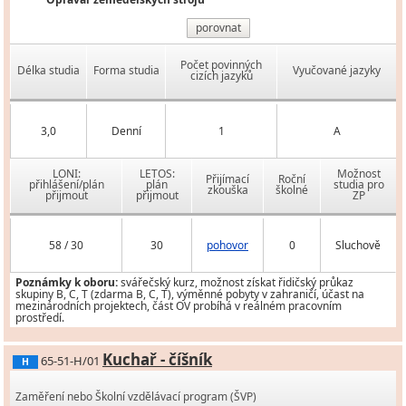
porovnat
Počet povinných
Délka studia
Forma studia
Vyučované jazyky
cizích jazyků
3,0
Denní
1
A
LONI:
LETOS:
Možnost
Přijímací
Roční
přihlášení/plán
plán
studia pro
zkouška
školné
přijmout
přijmout
ZP
58 / 30
30
pohovor
0
Sluchově
Poznámky k oboru:
svářečský kurz, možnost získat řidičský průkaz
skupiny B, C, T (zdarma B, C, T), výměnné pobyty v zahraničí, účast na
mezinárodních projektech, část OV probíhá v reálném pracovním
prostředí.
Kuchař - číšník
65-51-H/01
H
Zaměření nebo Školní vzdělávací program (ŠVP)