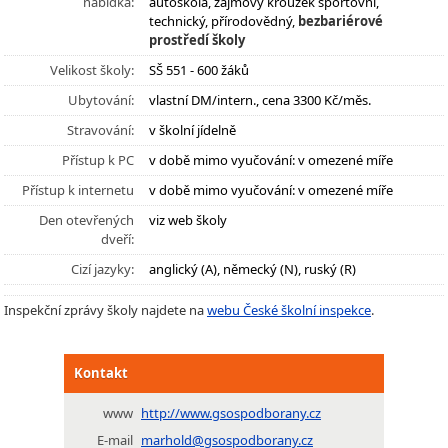
nabídka:
autoškola, zájmový kroužek sportovní,
technický, přírodovědný,
bezbariérové
prostředí školy
Velikost školy:
SŠ 551 - 600 žáků
Ubytování:
vlastní DM/intern., cena 3300 Kč/měs.
Stravování:
v školní jídelně
Přístup k PC
v době mimo vyučování: v omezené míře
Přístup k internetu
v době mimo vyučování: v omezené míře
Den otevřených
viz web školy
dveří:
Cizí jazyky:
anglický (A), německý (N), ruský (R)
Inspekční zprávy školy najdete na
webu České školní inspekce
.
Kontakt
www
http://www.gsospodborany.cz
E-mail
marhold@gsospodborany.cz