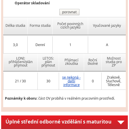
Operátor skladování
porovnat
Počet povinných
Délka studia
Forma studia
Vyučované jazyky
cizích jazyků
3,0
Denní
1
A
LONI:
LETOS:
Možnost
Přijímací
Roční
přihlášení/plán
plán
studia pro
zkouška
školné
přijmout
přijmout
ZP
se nekoná -
Zrakově,
21 / 30
30
další
0
Sluchově,
informace
Tělesně
Poznámky k oboru:
část OV probíhá v reálném pracovním prostředí.
Úplné střední odborné vzdělání s maturitou