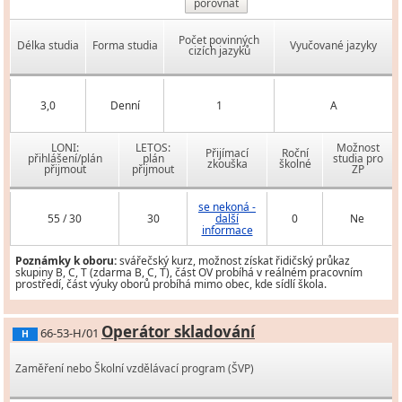
porovnat
Počet povinných
Délka studia
Forma studia
Vyučované jazyky
cizích jazyků
3,0
Denní
1
A
LONI:
LETOS:
Možnost
Přijímací
Roční
přihlášení/plán
plán
studia pro
zkouška
školné
přijmout
přijmout
ZP
se nekoná -
55 / 30
30
další
0
Ne
informace
Poznámky k oboru:
svářečský kurz, možnost získat řidičský průkaz
skupiny B, C, T (zdarma B, C, T), část OV probíhá v reálném pracovním
prostředí, část výuky oborů probíhá mimo obec, kde sídlí škola.
Operátor skladování
66-53-H/01
H
Zaměření nebo Školní vzdělávací program (ŠVP)