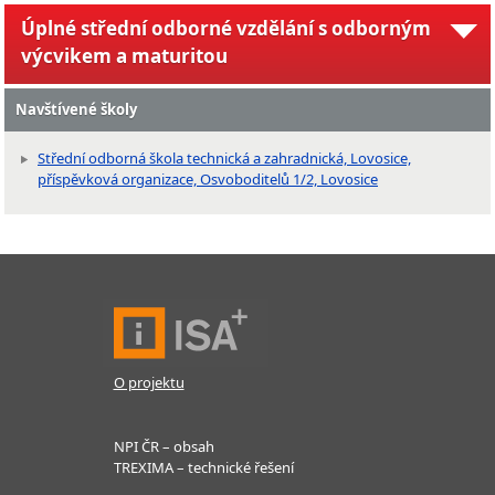
Úplné střední odborné vzdělání s odborným
výcvikem a maturitou
Navštívené školy
Střední odborná škola technická a zahradnická, Lovosice,
příspěvková organizace, Osvoboditelů 1/2, Lovosice
O projektu
NPI ČR – obsah
TREXIMA – technické řešení