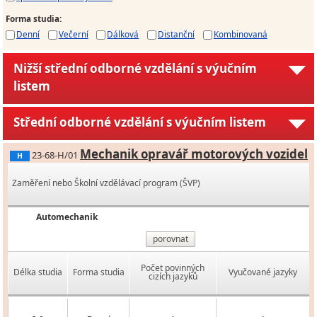
Forma studia
:
Denní
Večerní
Dálková
Distanční
Kombinovaná
Nižší střední odborné vzdělání s výučním
listem
Střední odborné vzdělání s výučním listem
Mechanik opravář motorových vozidel
23-68-H/01
H
Zaměření nebo Školní vzdělávací program (ŠVP)
Automechanik
porovnat
Počet povinných
Délka studia
Forma studia
Vyučované jazyky
cizích jazyků