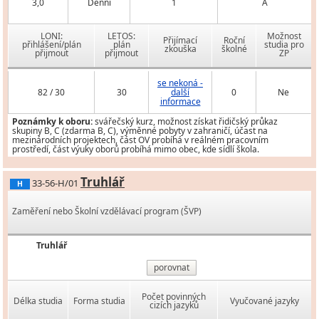
3,0
Denní
1
A
LONI:
LETOS:
Možnost
Přijímací
Roční
přihlášení/plán
plán
studia pro
zkouška
školné
přijmout
přijmout
ZP
se nekoná -
82 / 30
30
další
0
Ne
informace
Poznámky k oboru:
svářečský kurz, možnost získat řidičský průkaz
skupiny B, C (zdarma B, C), výměnné pobyty v zahraničí, účast na
mezinárodních projektech, část OV probíhá v reálném pracovním
prostředí, část výuky oborů probíhá mimo obec, kde sídlí škola.
Truhlář
33-56-H/01
H
Zaměření nebo Školní vzdělávací program (ŠVP)
Truhlář
porovnat
Počet povinných
Délka studia
Forma studia
Vyučované jazyky
cizích jazyků