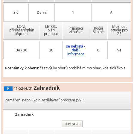
3,0
Denní
1
A
LONI:
LETOS:
Možnost
Přijímací
Roční
přihlášení/plán
plán
studia pro
zkouška
školné
přijmout
přijmout
ZP
se nekoná -
34 / 30
30
další
0
Ne
informace
Poznámky k oboru:
část výuky oborů probíhá mimo obec, kde sídlí škola.
Zahradník
41-52-H/01
H
Zaměření nebo Školní vzdělávací program (ŠVP)
Zahradník
porovnat