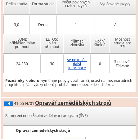
Počet povinných
Délka studia
Forma studia
Vyučované jazyky
cizích jazyků
3,0
Denní
1
A
LONI:
LETOS:
Možnost
Přijímací
Roční
přihlášení/plán
plán
studia pro
zkouška
školné
přijmout
přijmout
ZP
se nekoná -
Sluchově,
24 / 30
30
další
0
Tělesně
informace
Poznámky k oboru:
výměnné pobyty v zahraničí, účast na mezinárodních
projektech, část výuky oborů probíhá mimo obec, kde sídlí škola.
Opravář zemědělských strojů
41-55-H/01
H
Zaměření nebo Školní vzdělávací program (ŠVP)
Opravář zemědělských strojů