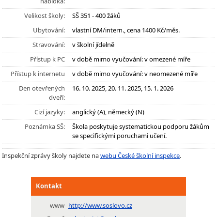
nabídka:
Velikost školy:
SŠ 351 - 400 žáků
Ubytování:
vlastní DM/intern., cena 1400 Kč/měs.
Stravování:
v školní jídelně
Přístup k PC
v době mimo vyučování: v omezené míře
Přístup k internetu
v době mimo vyučování: v neomezené míře
Den otevřených
16. 10. 2025, 20. 11. 2025, 15. 1. 2026
dveří:
Cizí jazyky:
anglický (A), německý (N)
Poznámka SŠ:
Škola poskytuje systematickou podporu žákům
se specifickými poruchami učení.
Inspekční zprávy školy najdete na
webu České školní inspekce
.
Kontakt
www
http://www.soslovo.cz