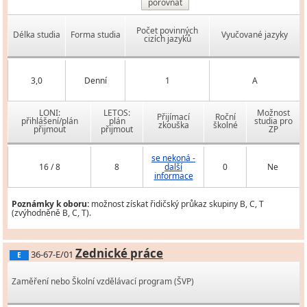
porovnat
Počet povinných
Délka studia
Forma studia
Vyučované jazyky
cizích jazyků
3,0
Denní
1
A
LONI:
LETOS:
Možnost
Přijímací
Roční
přihlášení/plán
plán
studia pro
zkouška
školné
přijmout
přijmout
ZP
se nekoná -
16 / 8
8
další
0
Ne
informace
Poznámky k oboru:
možnost získat řidičský průkaz skupiny B, C, T
(zvýhodněně B, C, T).
Zednické práce
36-67-E/01
E
Zaměření nebo Školní vzdělávací program (ŠVP)