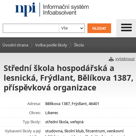
Úvodní strana
Volba podle školy
Škola
vytisknout
Střední škola hospodářská a
lesnická, Frýdlant, Bělíkova 1387,
příspěvková organizace
Adresa:
Bělíkova 1387, Frýdlant, 46401
Okres:
Liberec
Typ školy:
střední škola, veřejná
Vybavení školy a její
studovna, školní klub, fitcentrum, venkovní