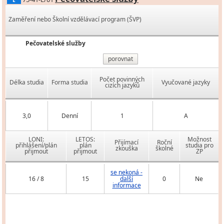
E
Zaměření nebo Školní vzdělávací program (ŠVP)
Pečovatelské služby
porovnat
Počet povinných
Délka studia
Forma studia
Vyučované jazyky
cizích jazyků
3,0
Denní
1
A
LONI:
LETOS:
Možnost
Přijímací
Roční
přihlášení/plán
plán
studia pro
zkouška
školné
přijmout
přijmout
ZP
se nekoná -
16 / 8
15
další
0
Ne
informace