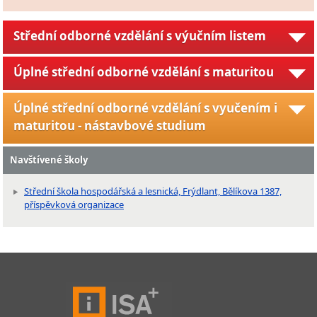
Střední odborné vzdělání s výučním listem
Úplné střední odborné vzdělání s maturitou
Úplné střední odborné vzdělání s vyučením i
maturitou - nástavbové studium
Navštívené školy
Střední škola hospodářská a lesnická, Frýdlant, Bělíkova 1387,
příspěvková organizace