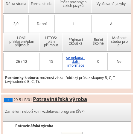
Počet povinných
Délka studia
Forma studia
Vyučované jazyky
cizích jazyků
3,0
Denní
1
A
LONI:
LETOS:
Možnost
Přijímací
Roční
přihlášení/plán
plán
studia pro
zkouška
školné
přijmout
přijmout
ZP
se nekoná -
26 / 12
15
další
0
Ne
informace
Poznámky k oboru:
možnost získat řidičský průkaz skupiny B, C, T
(zvýhodněně B, C, T).
Potravinářská výroba
29-51-E/01
E
Zaměření nebo Školní vzdělávací program (ŠVP)
Potravinářská výroba