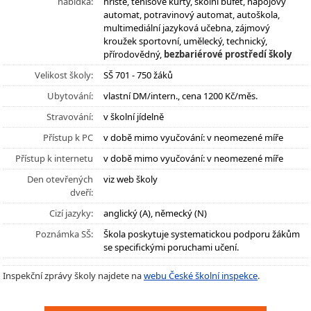
nabídka:
hřiště, tenisové kurty, školní bufet, nápojový
automat, potravinový automat, autoškola,
multimediální jazyková učebna, zájmový
kroužek sportovní, umělecký, technický,
přírodovědný,
bezbariérové prostředí školy
Velikost školy:
SŠ 701 - 750 žáků
Ubytování:
vlastní DM/intern., cena 1200 Kč/měs.
Stravování:
v školní jídelně
Přístup k PC
v době mimo vyučování: v neomezené míře
Přístup k internetu
v době mimo vyučování: v neomezené míře
Den otevřených
viz web školy
dveří:
Cizí jazyky:
anglický (A), německý (N)
Poznámka SŠ:
Škola poskytuje systematickou podporu žákům
se specifickými poruchami učení.
Inspekční zprávy školy najdete na
webu České školní inspekce
.