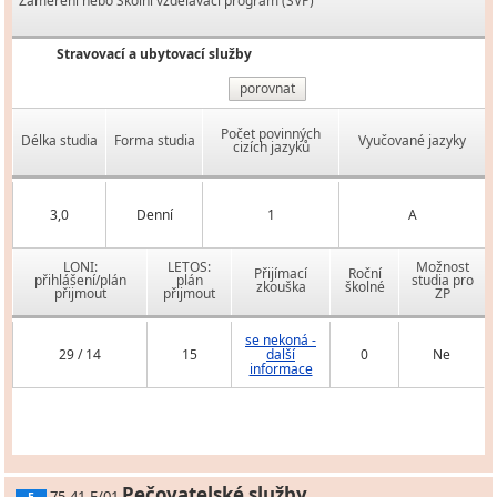
Zaměření nebo Školní vzdělávací program (ŠVP)
Stravovací a ubytovací služby
porovnat
Počet povinných
Délka studia
Forma studia
Vyučované jazyky
cizích jazyků
3,0
Denní
1
A
LONI:
LETOS:
Možnost
Přijímací
Roční
přihlášení/plán
plán
studia pro
zkouška
školné
přijmout
přijmout
ZP
se nekoná -
29 / 14
15
další
0
Ne
informace
Pečovatelské služby
75-41-E/01