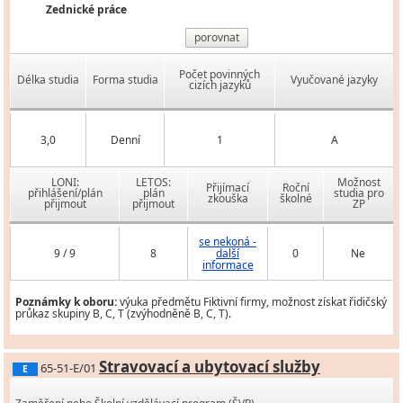
Zednické práce
porovnat
Počet povinných
Délka studia
Forma studia
Vyučované jazyky
cizích jazyků
3,0
Denní
1
A
LONI:
LETOS:
Možnost
Přijímací
Roční
přihlášení/plán
plán
studia pro
zkouška
školné
přijmout
přijmout
ZP
se nekoná -
9 / 9
8
další
0
Ne
informace
Poznámky k oboru:
výuka předmětu Fiktivní firmy, možnost získat řidičský
průkaz skupiny B, C, T (zvýhodněně B, C, T).
Stravovací a ubytovací služby
65-51-E/01
E