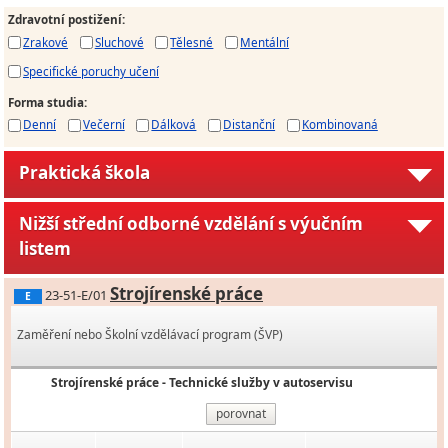
Zdravotní postižení
:
Zrakové
Sluchové
Tělesné
Mentální
Specifické poruchy učení
Forma studia
:
Denní
Večerní
Dálková
Distanční
Kombinovaná
Praktická škola
Nižší střední odborné vzdělání s výučním
listem
Strojírenské práce
23-51-E/01
E
Zaměření nebo Školní vzdělávací program (ŠVP)
Strojírenské práce - Technické služby v autoservisu
porovnat