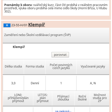
Poznámky k oboru:
svářečský kurz, část OV probíhá v reálném pracovním
prostředí, výuka oboru probíhá celá mimo sídlo školy (Horní Bříza, U Klubu
302).
Klempíř
23-55-H/01
H
Zaměření nebo Školní vzdělávací program (ŠVP)
Klempíř
porovnat
Počet povinných
Délka studia
Forma studia
Vyučované jazyky
cizích jazyků
3,0
Denní
1
A, N
LONI:
LETOS:
Možnost
Přijímací
Roční
přihlášení/plán
plán
studia pro
zkouška
školné
přijmout
přijmout
ZP
se nekoná -