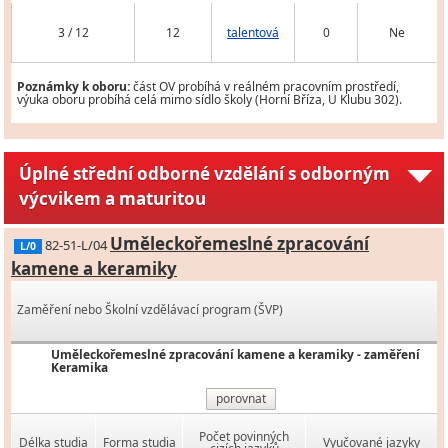
3 / 12
12
talentová
0
Ne
Poznámky k oboru:
část OV probíhá v reálném pracovním prostředí,
výuka oboru probíhá celá mimo sídlo školy (Horní Bříza, U Klubu 302).
Úplné střední odborné vzdělání s odborným
výcvikem a maturitou
Uměleckořemeslné zpracování
82-51-L/04
L/0
kamene a keramiky
Zaměření nebo Školní vzdělávací program (ŠVP)
Uměleckořemeslné zpracování kamene a keramiky - zaměření
Keramika
porovnat
Počet povinných
Délka studia
Forma studia
Vyučované jazyky