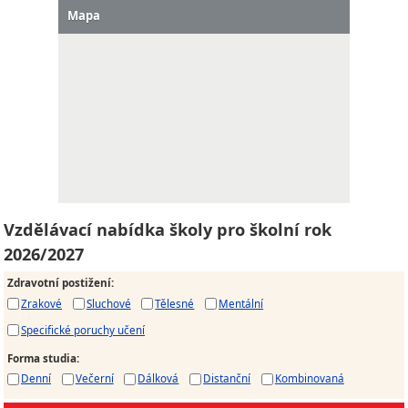
Mapa
Vzdělávací nabídka školy pro školní rok
2026/2027
Zdravotní postižení
:
Zrakové
Sluchové
Tělesné
Mentální
Specifické poruchy učení
Forma studia
:
Denní
Večerní
Dálková
Distanční
Kombinovaná