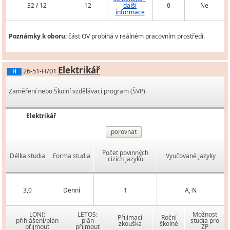
32 / 12
12
další
0
Ne
informace
Poznámky k oboru:
část OV probíhá v reálném pracovním prostředí.
Elektrikář
26-51-H/01
H
Zaměření nebo Školní vzdělávací program (ŠVP)
Elektrikář
porovnat
Počet povinných
Délka studia
Forma studia
Vyučované jazyky
cizích jazyků
3,0
Denní
1
A, N
LONI:
LETOS:
Možnost
Přijímací
Roční
přihlášení/plán
plán
studia pro
zkouška
školné
přijmout
přijmout
ZP