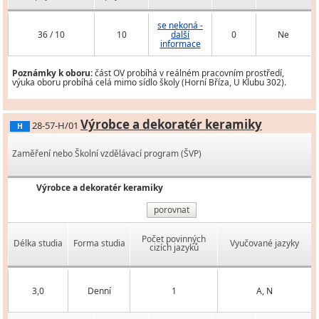
se nekoná -
36 / 10
10
další
0
Ne
informace
Poznámky k oboru:
část OV probíhá v reálném pracovním prostředí,
výuka oboru probíhá celá mimo sídlo školy (Horní Bříza, U Klubu 302).
Výrobce a dekoratér keramiky
28-57-H/01
H
Zaměření nebo Školní vzdělávací program (ŠVP)
Výrobce a dekoratér keramiky
porovnat
Počet povinných
Délka studia
Forma studia
Vyučované jazyky
cizích jazyků
3,0
Denní
1
A, N