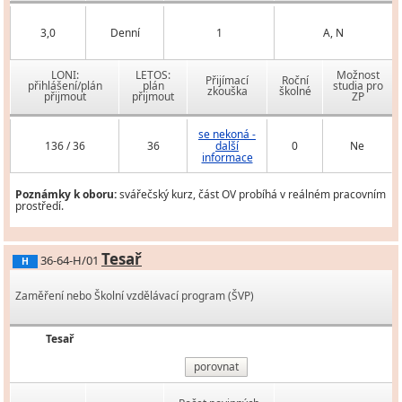
3,0
Denní
1
A, N
LONI:
LETOS:
Možnost
Přijímací
Roční
přihlášení/plán
plán
studia pro
zkouška
školné
přijmout
přijmout
ZP
se nekoná -
136 / 36
36
další
0
Ne
informace
Poznámky k oboru:
svářečský kurz, část OV probíhá v reálném pracovním
prostředí.
Tesař
36-64-H/01
H
Zaměření nebo Školní vzdělávací program (ŠVP)
Tesař
porovnat