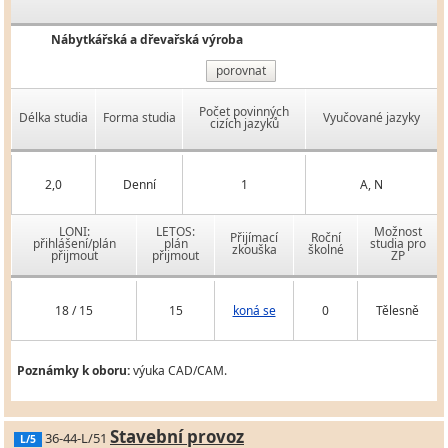
Nábytkářská a dřevařská výroba
porovnat
Počet povinných
Délka studia
Forma studia
Vyučované jazyky
cizích jazyků
2,0
Denní
1
A, N
LONI:
LETOS:
Možnost
Přijímací
Roční
přihlášení/plán
plán
studia pro
zkouška
školné
přijmout
přijmout
ZP
18 / 15
15
koná se
0
Tělesně
Poznámky k oboru:
výuka CAD/CAM.
Stavební provoz
36-44-L/51
L/5