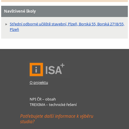
Navštívené školy
Střední odborné učiliště stavební, Plzeň, Borská 55, Borská 2718/55,
Plzeň
O projektu
NPI ČR – obsah
TREXIMA – technické řešení
Potřebujete další informace k výběru
studia?