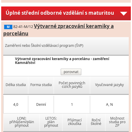
Úplné střední odborné vzdělání s maturitou
Výtvarné zpracování keramiky a
82-41-M/12
M
porcelánu
Zaměření nebo Školní vzdělávací program (ŠVP)
Výtvarné zpracování keramiky a porcelánu - zaměření
Kamnářství
porovnat
Počet povinných
Délka studia
Forma studia
Vyučované jazyky
cizích jazyků
4,0
Denní
1
A, N
LONI:
LETOS:
Možnost
Přijímací
Roční
přihlášení/plán
plán
studia pro
zkouška
školné
přijmout
přijmout
ZP