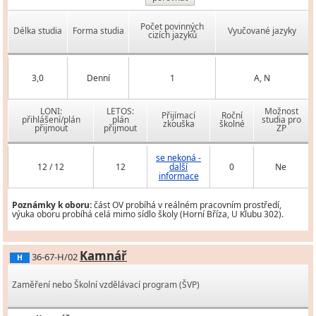
Počet povinných
Délka studia
Forma studia
Vyučované jazyky
cizích jazyků
3,0
Denní
1
A, N
LONI:
LETOS:
Možnost
Přijímací
Roční
přihlášení/plán
plán
studia pro
zkouška
školné
přijmout
přijmout
ZP
se nekoná -
12 / 12
12
další
0
Ne
informace
Poznámky k oboru:
část OV probíhá v reálném pracovním prostředí,
výuka oboru probíhá celá mimo sídlo školy (Horní Bříza, U Klubu 302).
Kamnář
36-67-H/02
H
Zaměření nebo Školní vzdělávací program (ŠVP)