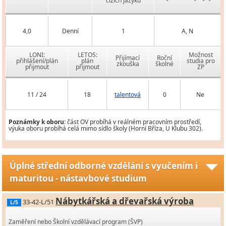
cizích jazyků
4,0
Denní
1
A, N
LONI:
LETOS:
Možnost
Přijímací
Roční
přihlášení/plán
plán
studia pro
zkouška
školné
přijmout
přijmout
ZP
11 / 24
18
talentová
0
Ne
Poznámky k oboru:
část OV probíhá v reálném pracovním prostředí,
výuka oboru probíhá celá mimo sídlo školy (Horní Bříza, U Klubu 302).
Úplné střední odborné vzdělání s vyučením i
maturitou - nástavbové studium
Nábytkářská a dřevařská výroba
33-42-L/51
L/5
Zaměření nebo Školní vzdělávací program (ŠVP)