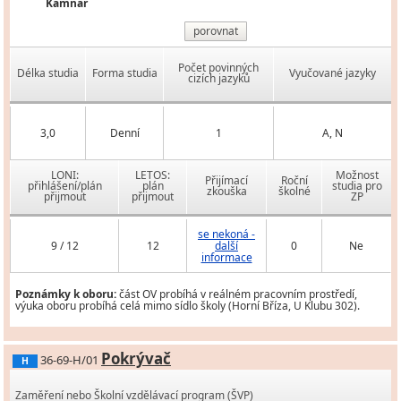
Kamnář
porovnat
Počet povinných
Délka studia
Forma studia
Vyučované jazyky
cizích jazyků
3,0
Denní
1
A, N
LONI:
LETOS:
Možnost
Přijímací
Roční
přihlášení/plán
plán
studia pro
zkouška
školné
přijmout
přijmout
ZP
se nekoná -
9 / 12
12
další
0
Ne
informace
Poznámky k oboru:
část OV probíhá v reálném pracovním prostředí,
výuka oboru probíhá celá mimo sídlo školy (Horní Bříza, U Klubu 302).
Pokrývač
36-69-H/01
H
Zaměření nebo Školní vzdělávací program (ŠVP)