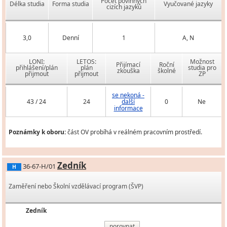
Počet povinných
Délka studia
Forma studia
Vyučované jazyky
cizích jazyků
3,0
Denní
1
A, N
LONI:
LETOS:
Možnost
Přijímací
Roční
přihlášení/plán
plán
studia pro
zkouška
školné
přijmout
přijmout
ZP
se nekoná -
43 / 24
24
další
0
Ne
informace
Poznámky k oboru:
část OV probíhá v reálném pracovním prostředí.
Zedník
36-67-H/01
H
Zaměření nebo Školní vzdělávací program (ŠVP)
Zedník
porovnat