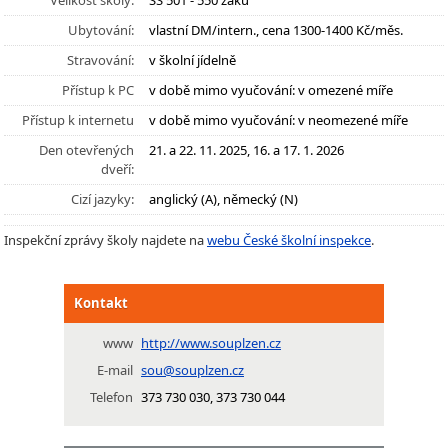
Velikost školy:
SŠ 501 - 550 žáků
Ubytování:
vlastní DM/intern., cena 1300-1400 Kč/měs.
Stravování:
v školní jídelně
Přístup k PC
v době mimo vyučování: v omezené míře
Přístup k internetu
v době mimo vyučování: v neomezené míře
Den otevřených
21. a 22. 11. 2025, 16. a 17. 1. 2026
dveří:
Cizí jazyky:
anglický (A), německý (N)
Inspekční zprávy školy najdete na
webu České školní inspekce
.
Kontakt
www
http://www.souplzen.cz
E-mail
sou@souplzen.cz
Telefon
373 730 030, 373 730 044