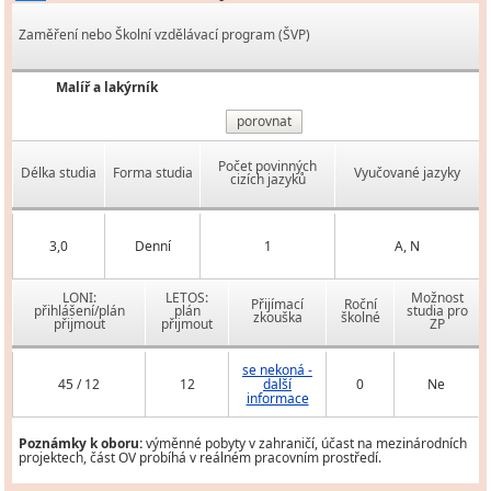
Zaměření nebo Školní vzdělávací program (ŠVP)
Malíř a lakýrník
porovnat
Počet povinných
Délka studia
Forma studia
Vyučované jazyky
cizích jazyků
3,0
Denní
1
A, N
LONI:
LETOS:
Možnost
Přijímací
Roční
přihlášení/plán
plán
studia pro
zkouška
školné
přijmout
přijmout
ZP
se nekoná -
45 / 12
12
další
0
Ne
informace
Poznámky k oboru:
výměnné pobyty v zahraničí, účast na mezinárodních
projektech, část OV probíhá v reálném pracovním prostředí.