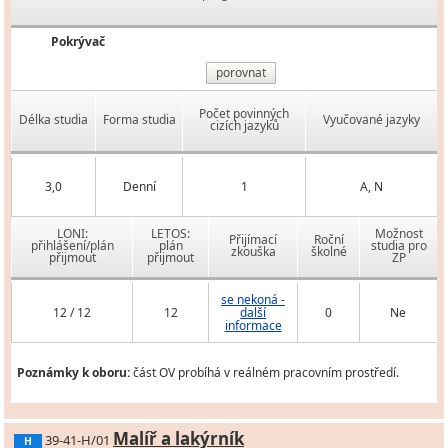
Pokrývač
porovnat
Počet povinných
Délka studia
Forma studia
Vyučované jazyky
cizích jazyků
3,0
Denní
1
A, N
LONI:
LETOS:
Možnost
Přijímací
Roční
přihlášení/plán
plán
studia pro
zkouška
školné
přijmout
přijmout
ZP
se nekoná -
12 / 12
12
další
0
Ne
informace
Poznámky k oboru:
část OV probíhá v reálném pracovním prostředí.
Malíř a lakýrník
39-41-H/01
H