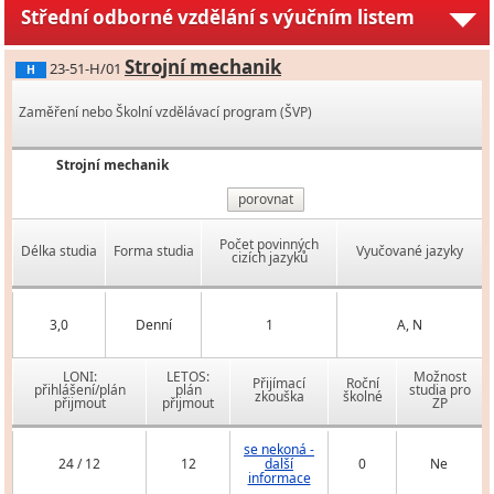
Střední odborné vzdělání s výučním listem
Strojní mechanik
23-51-H/01
H
Zaměření nebo Školní vzdělávací program (ŠVP)
Strojní mechanik
porovnat
Počet povinných
Délka studia
Forma studia
Vyučované jazyky
cizích jazyků
3,0
Denní
1
A, N
LONI:
LETOS:
Možnost
Přijímací
Roční
přihlášení/plán
plán
studia pro
zkouška
školné
přijmout
přijmout
ZP
se nekoná -
24 / 12
12
další
0
Ne
informace