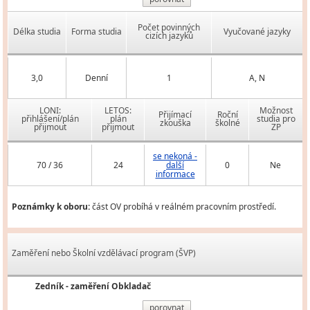
Počet povinných
Délka studia
Forma studia
Vyučované jazyky
cizích jazyků
3,0
Denní
1
A, N
LONI:
LETOS:
Možnost
Přijímací
Roční
přihlášení/plán
plán
studia pro
zkouška
školné
přijmout
přijmout
ZP
se nekoná -
70 / 36
24
další
0
Ne
informace
Poznámky k oboru:
část OV probíhá v reálném pracovním prostředí.
Zaměření nebo Školní vzdělávací program (ŠVP)
Zedník - zaměření Obkladač
porovnat