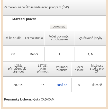
Zaměření nebo Školní vzdělávací program (ŠVP)
Stavební provoz
porovnat
Počet povinných
Délka studia
Forma studia
Vyučované jazyky
cizích jazyků
2,0
Denní
1
A, N
LONI:
LETOS:
Možnost
Přijímací
Roční
přihlášení/plán
plán
studia pro
zkouška
školné
přijmout
přijmout
ZP
20 / 15
15
koná se
0
Tělesně
Poznámky k oboru:
výuka CAD/CAM.