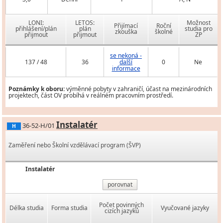
LONI:
LETOS:
Možnost
Přijímací
Roční
přihlášení/plán
plán
studia pro
zkouška
školné
přijmout
přijmout
ZP
se nekoná -
137 / 48
36
další
0
Ne
informace
Poznámky k oboru:
výměnné pobyty v zahraničí, účast na mezinárodních
projektech, část OV probíhá v reálném pracovním prostředí.
Instalatér
36-52-H/01
H
Zaměření nebo Školní vzdělávací program (ŠVP)
Instalatér
porovnat
Počet povinných
Délka studia
Forma studia
Vyučované jazyky
cizích jazyků