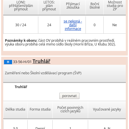
LONI:
LETOS:
Možnost
Přijímací
Roční
přihlášení/plán
plán
studia pro
zkouška
školné
přijmout
přijmout
ZP
se nekoná -
30 / 24
24
další
0
Ne
informace
Poznámky k oboru:
část OV probíhá v reálném pracovním prostředí,
výuka oboru probíhá celá mimo sídlo školy (Horní Bříza, U Klubu 302).
Truhlář
33-56-H/01
H
Zaměření nebo Školní vzdělávací program (ŠVP)
Truhlář
porovnat
Počet povinných
Délka studia
Forma studia
Vyučované jazyky
cizích jazyků
3,0
Denní
1
A, N