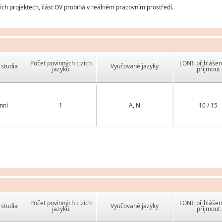
ch projektech, část OV probíhá v reálném pracovním prostředí.
Počet povinných cizích
LONI: přihlášen
studia
Vyučované jazyky
jazyků
přijmout
nní
1
A, N
10 / 15
Počet povinných cizích
LONI: přihlášen
studia
Vyučované jazyky
jazyků
přijmout