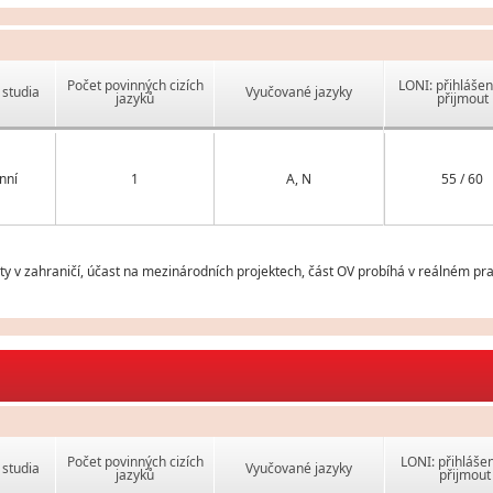
Počet povinných cizích
LONI: přihlášen
studia
Vyučované jazyky
jazyků
přijmout
nní
1
A, N
55 / 60
v zahraničí, účast na mezinárodních projektech, část OV probíhá v reálném pra
Počet povinných cizích
LONI: přihlášen
studia
Vyučované jazyky
jazyků
přijmout