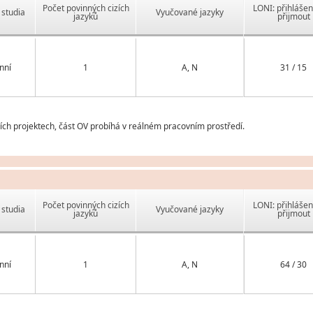
Počet povinných cizích
LONI: přihlášen
studia
Vyučované jazyky
jazyků
přijmout
nní
1
A, N
31 / 15
ch projektech, část OV probíhá v reálném pracovním prostředí.
Počet povinných cizích
LONI: přihlášen
studia
Vyučované jazyky
jazyků
přijmout
nní
1
A, N
64 / 30