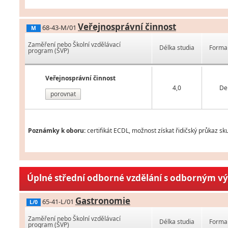
Veřejnosprávní činnost
68-43-M/01
M
Zaměření nebo Školní vzdělávací
Délka studia
Forma 
program (ŠVP)
Veřejnosprávní činnost
4,0
De
porovnat
Poznámky k oboru:
certifikát ECDL, možnost získat řidičský průkaz sk
Úplné střední odborné vzdělání s odborným v
Gastronomie
65-41-L/01
L/0
Zaměření nebo Školní vzdělávací
Délka studia
Forma 
program (ŠVP)