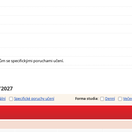
ům se specifickými poruchami učení.
/2027
ální
Specifické poruchy učení
Forma studia
:
Denní
Veče