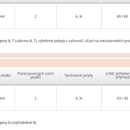
nní
2
A, N
80 / 60
upiny B, T (zdarma B, T), výměnné pobyty v zahraničí, účast na mezinárodních pro
Počet povinných cizích
LONI: přihlášen
studia
Vyučované jazyky
jazyků
přijmout
nní
2
A, N
63 / 30
upiny B (zvýhodněně B).