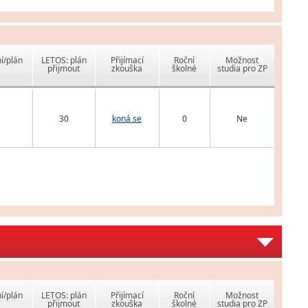
í/plán
LETOS: plán
Přijímací
Roční
Možnost
přijmout
zkouška
školné
studia pro ZP
30
koná se
0
Ne
í/plán
LETOS: plán
Přijímací
Roční
Možnost
přijmout
zkouška
školné
studia pro ZP