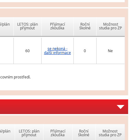
í/plán
LETOS: plán
Přijímací
Roční
Možnost
přijmout
zkouška
školné
studia pro ZP
se nekoná -
60
0
Ne
další informace
covním prostředí.
í/plán
LETOS: plán
Přijímací
Roční
Možnost
přijmout
zkouška
školné
studia pro ZP