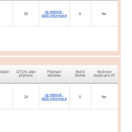
se nekoná -
30
0
Ne
další informace
í/plán
LETOS: plán
Přijímací
Roční
Možnost
přijmout
zkouška
školné
studia pro ZP
se nekoná -
24
0
Ne
další informace