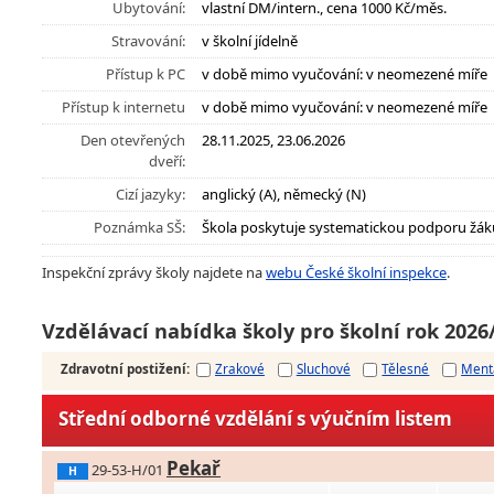
Ubytování:
vlastní DM/intern., cena 1000 Kč/měs.
Stravování:
v školní jídelně
Přístup k PC
v době mimo vyučování: v neomezené míře
Přístup k internetu
v době mimo vyučování: v neomezené míře
Den otevřených
28.11.2025, 23.06.2026
dveří:
Cizí jazyky:
anglický (A), německý (N)
Poznámka SŠ:
Škola poskytuje systematickou podporu žák
Inspekční zprávy školy najdete na
webu České školní inspekce
.
Vzdělávací nabídka školy pro školní rok 2026
Zdravotní postižení
:
Zrakové
Sluchové
Tělesné
Ment
Střední odborné vzdělání s výučním listem
Pekař
29-53-H/01
H