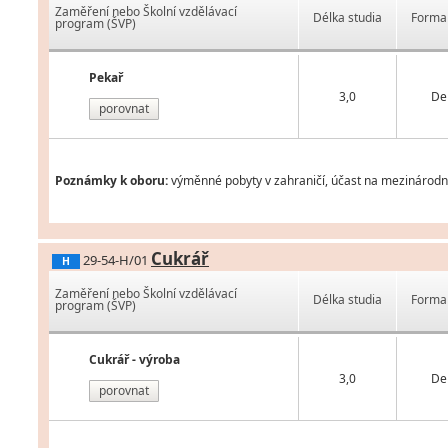
Zaměření nebo Školní vzdělávací
Délka studia
Forma 
program (ŠVP)
Pekař
3,0
De
porovnat
Poznámky k oboru:
výměnné pobyty v zahraničí, účast na mezinárodní
Cukrář
29-54-H/01
H
Zaměření nebo Školní vzdělávací
Délka studia
Forma 
program (ŠVP)
Cukrář - výroba
3,0
De
porovnat