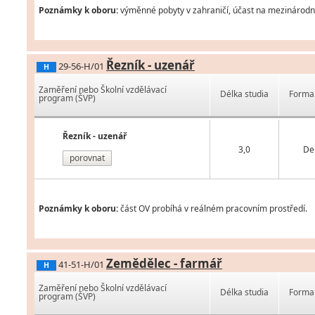
Poznámky k oboru:
výměnné pobyty v zahraničí, účast na mezinárodní
Řezník - uzenář
29-56-H/01
H
Zaměření nebo Školní vzdělávací
Délka studia
Forma 
program (ŠVP)
Řezník - uzenář
3,0
De
porovnat
Poznámky k oboru:
část OV probíhá v reálném pracovním prostředí.
Zemědělec - farmář
41-51-H/01
H
Zaměření nebo Školní vzdělávací
Délka studia
Forma 
program (ŠVP)