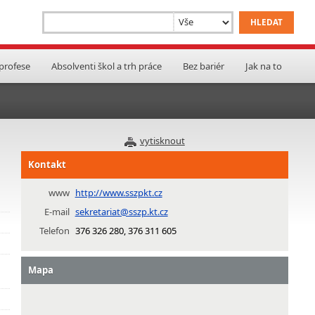
 profese
Absolventi škol a trh práce
Bez bariér
Jak na to
vytisknout
Kontakt
www
http://www.sszpkt.cz
E-mail
sekretariat@sszp.kt.cz
Telefon
376 326 280, 376 311 605
Mapa