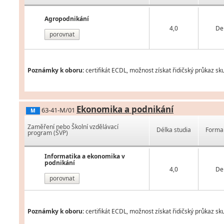
Agropodnikání
4,0
De
porovnat
Poznámky k oboru:
certifikát ECDL, možnost získat řidičský průkaz sk
Ekonomika a podnikání
63-41-M/01
M
Zaměření nebo Školní vzdělávací
Délka studia
Forma 
program (ŠVP)
Informatika a ekonomika v
podnikání
4,0
De
porovnat
Poznámky k oboru:
certifikát ECDL, možnost získat řidičský průkaz sk