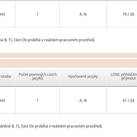
nní
1
A, N
70 / 30
ma B, T), část OV probíhá v reálném pracovním prostředí.
Počet povinných cizích
LONI: přihlášen
studia
Vyučované jazyky
jazyků
přijmout
nní
1
A, N
41 / 24
odněně B, T), část OV probíhá v reálném pracovním prostředí.