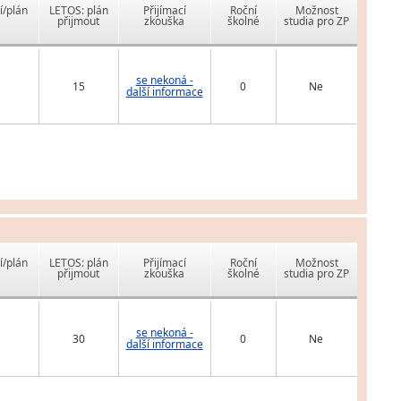
í/plán
LETOS: plán
Přijímací
Roční
Možnost
přijmout
zkouška
školné
studia pro ZP
se nekoná -
15
0
Ne
další informace
í/plán
LETOS: plán
Přijímací
Roční
Možnost
přijmout
zkouška
školné
studia pro ZP
se nekoná -
30
0
Ne
další informace