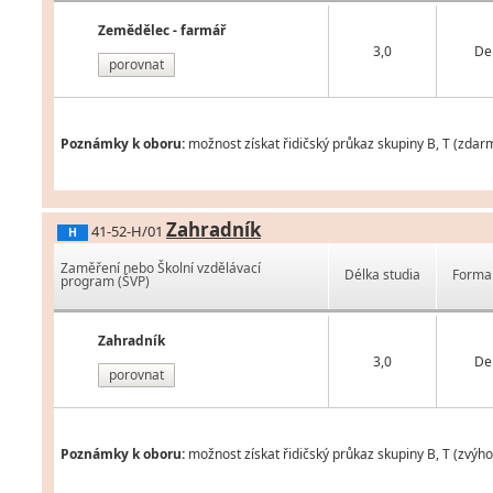
Zemědělec - farmář
3,0
De
porovnat
Poznámky k oboru:
možnost získat řidičský průkaz skupiny B, T (zdar
Zahradník
41-52-H/01
H
Zaměření nebo Školní vzdělávací
Délka studia
Forma 
program (ŠVP)
Zahradník
3,0
De
porovnat
Poznámky k oboru:
možnost získat řidičský průkaz skupiny B, T (zvýh