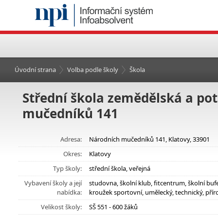
Úvodní strana
Volba podle školy
Škola
Střední škola zemědělská a pot
mučedníků 141
Adresa:
Národních mučedníků 141, Klatovy, 33901
Okres:
Klatovy
Typ školy:
střední škola, veřejná
Vybavení školy a její
studovna, školní klub, fitcentrum, školní b
nabídka:
kroužek sportovní, umělecký, technický, pří
Velikost školy:
SŠ 551 - 600 žáků