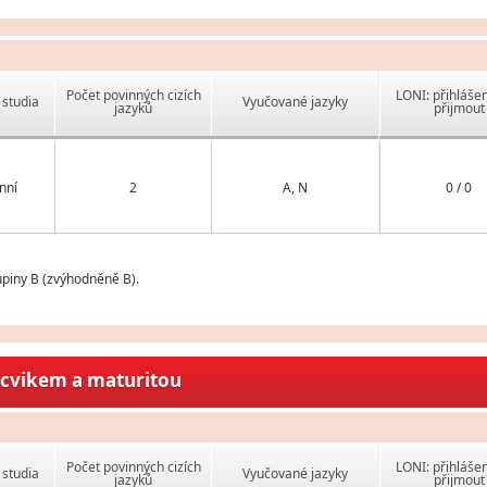
Počet povinných cizích
LONI: přihlášen
studia
Vyučované jazyky
jazyků
přijmout
nní
2
A, N
0 / 0
upiny B (zvýhodněně B).
ýcvikem a maturitou
Počet povinných cizích
LONI: přihlášen
studia
Vyučované jazyky
jazyků
přijmout