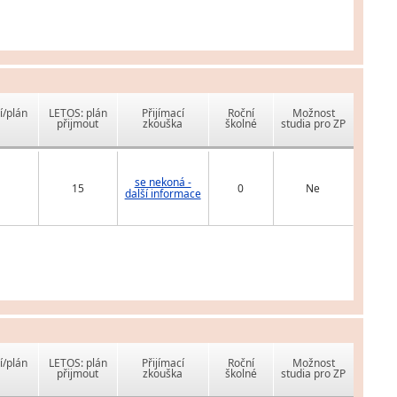
í/plán
LETOS: plán
Přijímací
Roční
Možnost
přijmout
zkouška
školné
studia pro ZP
se nekoná -
15
0
Ne
další informace
í/plán
LETOS: plán
Přijímací
Roční
Možnost
přijmout
zkouška
školné
studia pro ZP