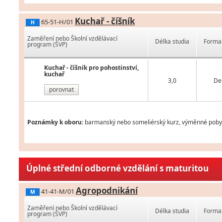
Kuchař - číšník
65-51-H/01
H
Zaměření nebo Školní vzdělávací
Délka studia
Forma 
program (ŠVP)
Kuchař - číšník pro pohostinství,
kuchař
3,0
De
porovnat
Poznámky k oboru:
barmanský nebo someliérský kurz, výměnné pobyty 
Úplné střední odborné vzdělání s maturitou
Agropodnikání
41-41-M/01
M
Zaměření nebo Školní vzdělávací
Délka studia
Forma 
program (ŠVP)