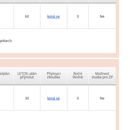
60
koná se
0
Ne
jektech.
í/plán
LETOS: plán
Přijímací
Roční
Možnost
přijmout
zkouška
školné
studia pro ZP
30
koná se
0
Ne