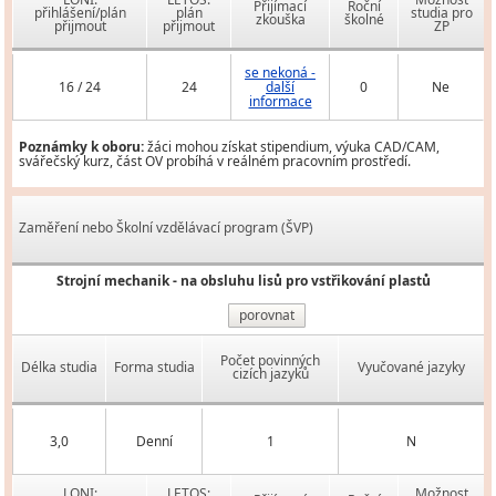
Přijímací
Roční
přihlášení/plán
plán
studia pro
zkouška
školné
přijmout
přijmout
ZP
se nekoná -
16 / 24
24
další
0
Ne
informace
Poznámky k oboru:
žáci mohou získat stipendium, výuka CAD/CAM,
svářečský kurz, část OV probíhá v reálném pracovním prostředí.
Zaměření nebo Školní vzdělávací program (ŠVP)
Strojní mechanik - na obsluhu lisů pro vstřikování plastů
porovnat
Počet povinných
Délka studia
Forma studia
Vyučované jazyky
cizích jazyků
3,0
Denní
1
N
LONI:
LETOS:
Možnost