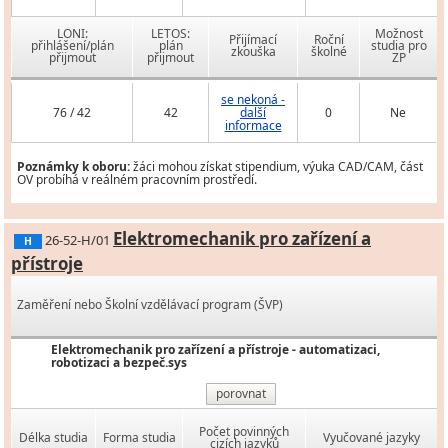
LONI:
LETOS:
Možnost
Přijímací
Roční
přihlášení/plán
plán
studia pro
zkouška
školné
přijmout
přijmout
ZP
se nekoná -
76 / 42
42
další
0
Ne
informace
Poznámky k oboru:
žáci mohou získat stipendium, výuka CAD/CAM, část
OV probíhá v reálném pracovním prostředí.
Elektromechanik pro zařízení a
26-52-H/01
H
přístroje
Zaměření nebo Školní vzdělávací program (ŠVP)
Elektromechanik pro zařízení a přístroje - automatizaci,
robotizaci a bezpeč.sys
porovnat
Počet povinných
Délka studia
Forma studia
Vyučované jazyky
cizích jazyků