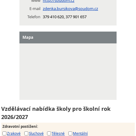
www
http://soudom.cz
E-mail
zdenka.bursikova@soudom.cz
Telefon
379 410 620, 377 901 657
Mapa
Vzdělávací nabídka školy pro školní rok
2026/2027
Zdravotní postižení
:
Zrakové
Sluchové
Tělesné
Mentální