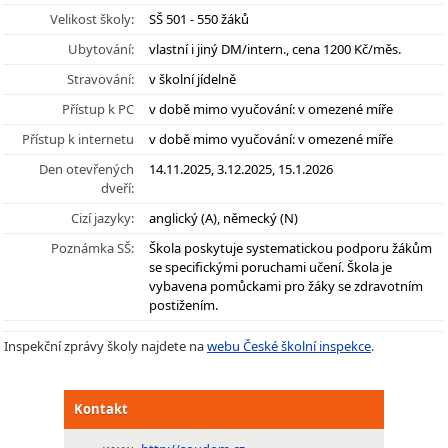
Velikost školy:
SŠ 501 - 550 žáků
Ubytování:
vlastní i jiný DM/intern., cena 1200 Kč/měs.
Stravování:
v školní jídelně
Přístup k PC
v době mimo vyučování: v omezené míře
Přístup k internetu
v době mimo vyučování: v omezené míře
Den otevřených
14.11.2025, 3.12.2025, 15.1.2026
dveří:
Cizí jazyky:
anglický (A), německý (N)
Poznámka SŠ:
Škola poskytuje systematickou podporu žákům
se specifickými poruchami učení. Škola je
vybavena pomůckami pro žáky se zdravotním
postižením.
Inspekční zprávy školy najdete na
webu České školní inspekce
.
Kontakt