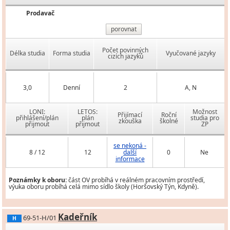
Prodavač
porovnat
Počet povinných
Délka studia
Forma studia
Vyučované jazyky
cizích jazyků
3,0
Denní
2
A, N
LONI:
LETOS:
Možnost
Přijímací
Roční
přihlášení/plán
plán
studia pro
zkouška
školné
přijmout
přijmout
ZP
se nekoná -
8 / 12
12
další
0
Ne
informace
Poznámky k oboru:
část OV probíhá v reálném pracovním prostředí,
výuka oboru probíhá celá mimo sídlo školy (Horšovský Týn, Kdyně).
Kadeřník
69-51-H/01
H