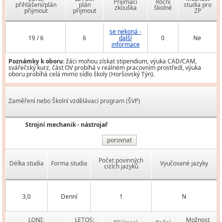
Přijímací
Roční
přihlášení/plán
plán
studia pro
zkouška
školné
přijmout
přijmout
ZP
se nekoná -
19 / 6
6
další
0
Ne
informace
Poznámky k oboru:
žáci mohou získat stipendium, výuka CAD/CAM,
svářečský kurz, část OV probíhá v reálném pracovním prostředí, výuka
oboru probíhá celá mimo sídlo školy (Horšovský Týn).
Zaměření nebo Školní vzdělávací program (ŠVP)
Strojní mechanik - nástrojař
porovnat
Počet povinných
Délka studia
Forma studia
Vyučované jazyky
cizích jazyků
3,0
Denní
1
N
LONI:
LETOS:
Možnost