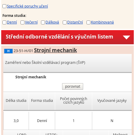
Specifické poruchy učení
Forma studia
:
Denní
Večerní
Dálková
Distanční
Kombinovaná
Střední odborné vzdělání s výučním listem
Strojní mechanik
23-51-H/01
H
Zaměření nebo Školní vzdělávací program (ŠVP)
Strojní mechanik
porovnat
Počet povinných
Délka studia
Forma studia
Vyučované jazyky
cizích jazyků
3,0
Denní
1
N
LONI:
LETOS:
Možnost