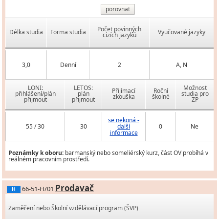
porovnat
Počet povinných
Délka studia
Forma studia
Vyučované jazyky
cizích jazyků
3,0
Denní
2
A, N
LONI:
LETOS:
Možnost
Přijímací
Roční
přihlášení/plán
plán
studia pro
zkouška
školné
přijmout
přijmout
ZP
se nekoná -
55 / 30
30
další
0
Ne
informace
Poznámky k oboru:
barmanský nebo someliérský kurz, část OV probíhá v
reálném pracovním prostředí.
Prodavač
66-51-H/01
H
Zaměření nebo Školní vzdělávací program (ŠVP)