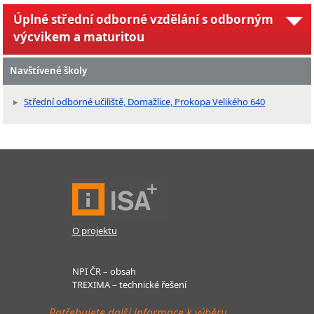
Úplné střední odborné vzdělání s odborným
výcvikem a maturitou
Navštívené školy
Střední odborné učiliště, Domažlice, Prokopa Velikého 640
O projektu
NPI ČR – obsah
TREXIMA – technické řešení
Potřebujete další informace k výběru