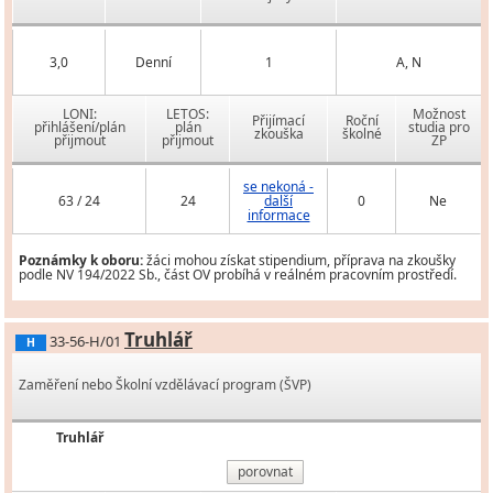
3,0
Denní
1
A, N
LONI:
LETOS:
Možnost
Přijímací
Roční
přihlášení/plán
plán
studia pro
zkouška
školné
přijmout
přijmout
ZP
se nekoná -
63 / 24
24
další
0
Ne
informace
Poznámky k oboru:
žáci mohou získat stipendium, příprava na zkoušky
podle NV 194/2022 Sb., část OV probíhá v reálném pracovním prostředí.
Truhlář
33-56-H/01
H
Zaměření nebo Školní vzdělávací program (ŠVP)
Truhlář
porovnat