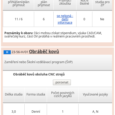
Přijímací
Roční
přihlášení/plán
plán
studia pro
zkouška
školné
přijmout
přijmout
ZP
se nekoná -
11 / 6
6
další
0
Ne
informace
Poznámky k oboru:
žáci mohou získat stipendium, výuka CAD/CAM,
svářečský kurz, část OV probíhá v reálném pracovním prostředí.
Obráběč kovů
23-56-H/01
H
Zaměření nebo Školní vzdělávací program (ŠVP)
Obráběč kovů obsluha CNC strojů
porovnat
Počet povinných
Délka studia
Forma studia
Vyučované jazyky
cizích jazyků
3,0
Denní
1
A, N