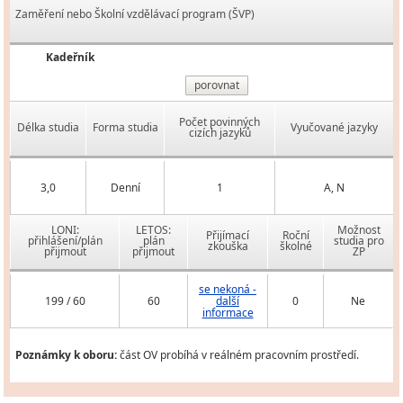
Zaměření nebo Školní vzdělávací program (ŠVP)
Kadeřník
porovnat
Počet povinných
Délka studia
Forma studia
Vyučované jazyky
cizích jazyků
3,0
Denní
1
A, N
LONI:
LETOS:
Možnost
Přijímací
Roční
přihlášení/plán
plán
studia pro
zkouška
školné
přijmout
přijmout
ZP
se nekoná -
199 / 60
60
další
0
Ne
informace
Poznámky k oboru:
část OV probíhá v reálném pracovním prostředí.