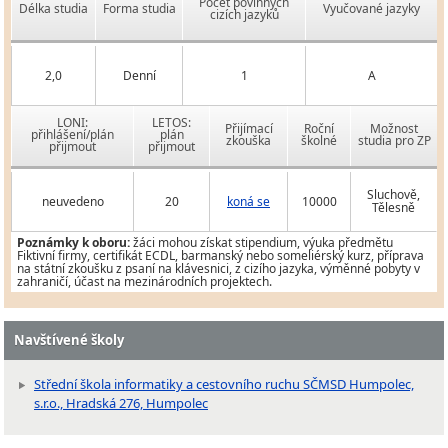
Počet povinných
Délka studia
Forma studia
Vyučované jazyky
cizích jazyků
2,0
Denní
1
A
LONI:
LETOS:
Přijímací
Roční
Možnost
přihlášení/plán
plán
zkouška
školné
studia pro ZP
přijmout
přijmout
Sluchově,
neuvedeno
20
koná se
10000
Tělesně
Poznámky k oboru:
žáci mohou získat stipendium, výuka předmětu
Fiktivní firmy, certifikát ECDL, barmanský nebo someliérský kurz, příprava
na státní zkoušku z psaní na klávesnici, z cizího jazyka, výměnné pobyty v
zahraničí, účast na mezinárodních projektech.
Navštívené školy
Střední škola informatiky a cestovního ruchu SČMSD Humpolec,
s.r.o., Hradská 276, Humpolec