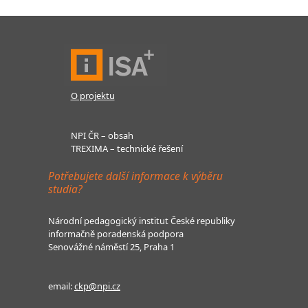
O projektu
NPI ČR – obsah
TREXIMA – technické řešení
Potřebujete další informace k výběru
studia?
Národní pedagogický institut České republiky
informačně poradenská podpora
Senovážné náměstí 25, Praha 1
email:
ckp@npi.cz