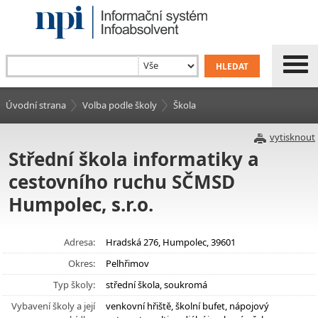
Úvodní strana
Volba podle školy
Škola
vytisknout
Střední škola informatiky a
cestovního ruchu SČMSD
Humpolec, s.r.o.
Adresa:
Hradská 276, Humpolec, 39601
Okres:
Pelhřimov
Typ školy:
střední škola, soukromá
Vybavení školy a její
venkovní hřiště, školní bufet, nápojový