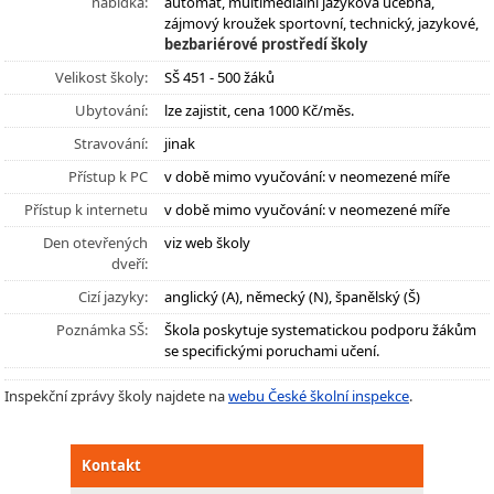
nabídka:
automat, multimediální jazyková učebna,
zájmový kroužek sportovní, technický, jazykové,
bezbariérové prostředí školy
Velikost školy:
SŠ 451 - 500 žáků
Ubytování:
lze zajistit, cena 1000 Kč/měs.
Stravování:
jinak
Přístup k PC
v době mimo vyučování: v neomezené míře
Přístup k internetu
v době mimo vyučování: v neomezené míře
Den otevřených
viz web školy
dveří:
Cizí jazyky:
anglický (A), německý (N), španělský (Š)
Poznámka SŠ:
Škola poskytuje systematickou podporu žákům
se specifickými poruchami učení.
Inspekční zprávy školy najdete na
webu České školní inspekce
.
Kontakt