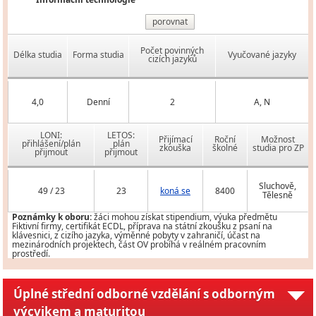
porovnat
Počet povinných
Délka studia
Forma studia
Vyučované jazyky
cizích jazyků
4,0
Denní
2
A, N
LONI:
LETOS:
Přijímací
Roční
Možnost
přihlášení/plán
plán
zkouška
školné
studia pro ZP
přijmout
přijmout
Sluchově,
49 / 23
23
koná se
8400
Tělesně
Poznámky k oboru:
žáci mohou získat stipendium, výuka předmětu
Fiktivní firmy, certifikát ECDL, příprava na státní zkoušku z psaní na
klávesnici, z cizího jazyka, výměnné pobyty v zahraničí, účast na
mezinárodních projektech, část OV probíhá v reálném pracovním
prostředí.
Úplné střední odborné vzdělání s odborným
výcvikem a maturitou