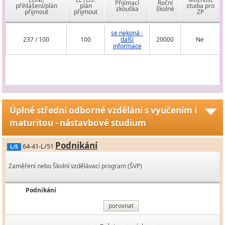
Přijímací
Roční
přihlášení/plán
plán
studia pro
zkouška
školné
přijmout
přijmout
ZP
se nekoná -
237 / 100
100
další
20000
Ne
informace
Úplné střední odborné vzdělání s vyučením i
maturitou - nástavbové studium
Podnikání
64-41-L/51
L/5
Zaměření nebo Školní vzdělávací program (ŠVP)
Podnikání
porovnat