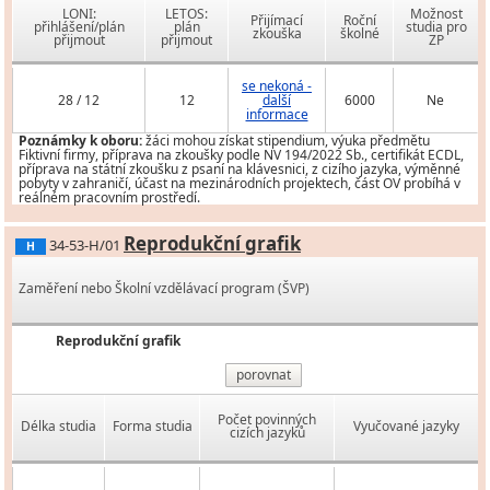
LONI:
LETOS:
Možnost
Přijímací
Roční
přihlášení/plán
plán
studia pro
zkouška
školné
přijmout
přijmout
ZP
se nekoná -
28 / 12
12
další
6000
Ne
informace
Poznámky k oboru:
žáci mohou získat stipendium, výuka předmětu
Fiktivní firmy, příprava na zkoušky podle NV 194/2022 Sb., certifikát ECDL,
příprava na státní zkoušku z psaní na klávesnici, z cizího jazyka, výměnné
pobyty v zahraničí, účast na mezinárodních projektech, část OV probíhá v
reálném pracovním prostředí.
Reprodukční grafik
34-53-H/01
H
Zaměření nebo Školní vzdělávací program (ŠVP)
Reprodukční grafik
porovnat
Počet povinných
Délka studia
Forma studia
Vyučované jazyky
cizích jazyků