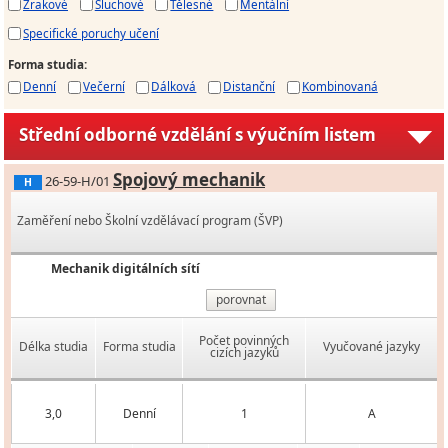
Zrakové
Sluchové
Tělesné
Mentální
Specifické poruchy učení
Forma studia
:
Denní
Večerní
Dálková
Distanční
Kombinovaná
Střední odborné vzdělání s výučním listem
Spojový mechanik
26-59-H/01
H
Zaměření nebo Školní vzdělávací program (ŠVP)
Mechanik digitálních sítí
porovnat
Počet povinných
Délka studia
Forma studia
Vyučované jazyky
cizích jazyků
3,0
Denní
1
A