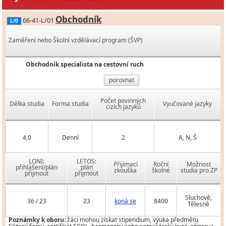
Obchodník
66-41-L/01
L/0
Zaměření nebo Školní vzdělávací program (ŠVP)
Obchodník specialista na cestovní ruch
porovnat
Počet povinných
Délka studia
Forma studia
Vyučované jazyky
cizích jazyků
4,0
Denní
2
A, N, Š
LONI:
LETOS:
Přijímací
Roční
Možnost
přihlášení/plán
plán
zkouška
školné
studia pro ZP
přijmout
přijmout
Sluchově,
36 / 23
23
koná se
8400
Tělesně
Poznámky k oboru:
žáci mohou získat stipendium, výuka předmětu