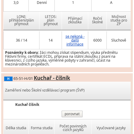
3,0
Denní
1
A
LONI:
LETOS:
Možnost
Přijímací
Roční
přihlášení/plán
plán
studia pro
zkouška
školné
přijmout
přijmout
ZP
se nekoná -
36 / 14
14
další
6000
Sluchově
informace
Poznámky k oboru:
žáci mohou získat stipendium, výuka předmětu
Fiktivní firmy, certifikát ECDL, příprava na státní zkoušku z psaní na
klávesnici, z cizího jazyka, výměnné pobyty v zahraničí, účast na
mezinárodních projektech.
Kuchař - číšník
65-51-H/01
H
Zaměření nebo Školní vzdělávací program (ŠVP)
Kuchař číšník
porovnat
Počet povinných
Délka studia
Forma studia
Vyučované jazyky
cizích jazyků