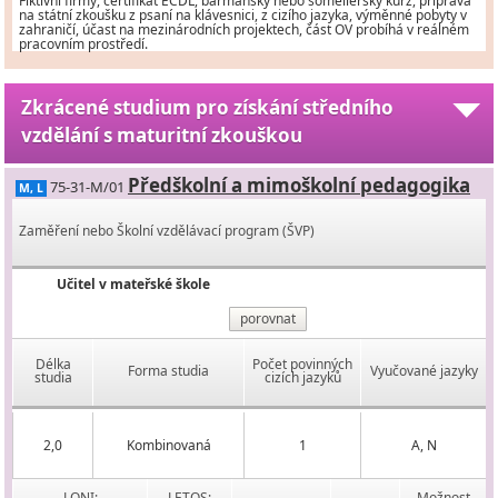
Fiktivní firmy, certifikát ECDL, barmanský nebo someliérský kurz, příprava
na státní zkoušku z psaní na klávesnici, z cizího jazyka, výměnné pobyty v
zahraničí, účast na mezinárodních projektech, část OV probíhá v reálném
pracovním prostředí.
Zkrácené studium pro získání středního
vzdělání s maturitní zkouškou
Předškolní a mimoškolní pedagogika
75-31-M/01
M, L
Zaměření nebo Školní vzdělávací program (ŠVP)
Učitel v mateřské škole
porovnat
Délka
Počet povinných
Forma studia
Vyučované jazyky
studia
cizích jazyků
2,0
Kombinovaná
1
A, N
LONI:
LETOS:
Možnost