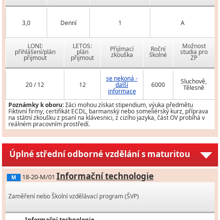
3,0
Denní
1
A
LONI:
LETOS:
Možnost
Přijímací
Roční
přihlášení/plán
plán
studia pro
zkouška
školné
přijmout
přijmout
ZP
se nekoná -
Sluchově,
20 / 12
12
další
6000
Tělesně
informace
Poznámky k oboru:
žáci mohou získat stipendium, výuka předmětu
Fiktivní firmy, certifikát ECDL, barmanský nebo someliérský kurz, příprava
na státní zkoušku z psaní na klávesnici, z cizího jazyka, část OV probíhá v
reálném pracovním prostředí.
Úplné střední odborné vzdělání s maturitou
Informační technologie
18-20-M/01
M
Zaměření nebo Školní vzdělávací program (ŠVP)
Informační technologie