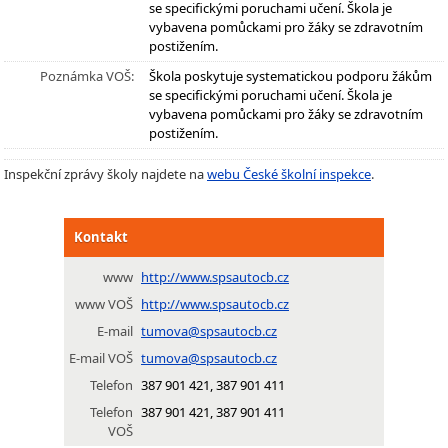
se specifickými poruchami učení. Škola je
vybavena pomůckami pro žáky se zdravotním
postižením.
Poznámka VOŠ:
Škola poskytuje systematickou podporu žákům
se specifickými poruchami učení. Škola je
vybavena pomůckami pro žáky se zdravotním
postižením.
Inspekční zprávy školy najdete na
webu České školní inspekce
.
Kontakt
www
http://www.spsautocb.cz
www VOŠ
http://www.spsautocb.cz
E-mail
tumova@spsautocb.cz
E-mail VOŠ
tumova@spsautocb.cz
Telefon
387 901 421, 387 901 411
Telefon
387 901 421, 387 901 411
VOŠ