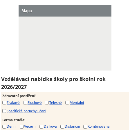
Mapa
Vzdělávací nabídka školy pro školní rok
2026/2027
Zdravotní postižení
:
Zrakové
Sluchové
Tělesné
Mentální
Specifické poruchy učení
Forma studia
:
Denní
Večerní
Dálková
Distanční
Kombinovaná