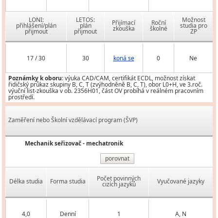
LONI:
LETOS:
Možnost
Přijímací
Roční
přihlášení/plán
plán
studia pro
zkouška
školné
přijmout
přijmout
ZP
17 / 30
30
koná se
0
Ne
Poznámky k oboru:
výuka CAD/CAM, certifikát ECDL, možnost získat
řidičský průkaz skupiny B, C, T (zvýhodněně B, C, T), obor L0+H, ve 3.roč.
výuční list-zkouška v ob. 2356H01, část OV probíhá v reálném pracovním
prostředí.
Zaměření nebo Školní vzdělávací program (ŠVP)
Mechanik seřizovač - mechatronik
porovnat
Počet povinných
Délka studia
Forma studia
Vyučované jazyky
cizích jazyků
4,0
Denní
1
A, N