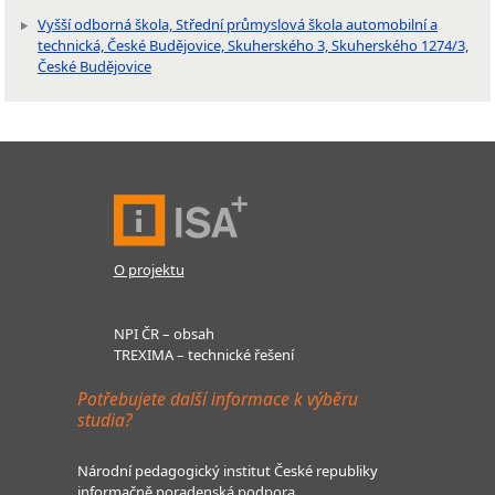
Vyšší odborná škola, Střední průmyslová škola automobilní a
technická, České Budějovice, Skuherského 3, Skuherského 1274/3,
České Budějovice
O projektu
NPI ČR – obsah
TREXIMA – technické řešení
Potřebujete další informace k výběru
studia?
Národní pedagogický institut České republiky
informačně poradenská podpora