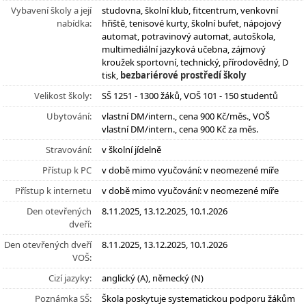
Vybavení školy a její
studovna, školní klub, fitcentrum, venkovní
nabídka:
hřiště, tenisové kurty, školní bufet, nápojový
automat, potravinový automat, autoškola,
multimediální jazyková učebna, zájmový
kroužek sportovní, technický, přírodovědný, D
tisk,
bezbariérové prostředí školy
Velikost školy:
SŠ 1251 - 1300 žáků, VOŠ 101 - 150 studentů
Ubytování:
vlastní DM/intern., cena 900 Kč/měs., VOŠ
vlastní DM/intern., cena 900 Kč za měs.
Stravování:
v školní jídelně
Přístup k PC
v době mimo vyučování: v neomezené míře
Přístup k internetu
v době mimo vyučování: v neomezené míře
Den otevřených
8.11.2025, 13.12.2025, 10.1.2026
dveří:
Den otevřených dveří
8.11.2025, 13.12.2025, 10.1.2026
VOŠ:
Cizí jazyky:
anglický (A), německý (N)
Poznámka SŠ:
Škola poskytuje systematickou podporu žákům