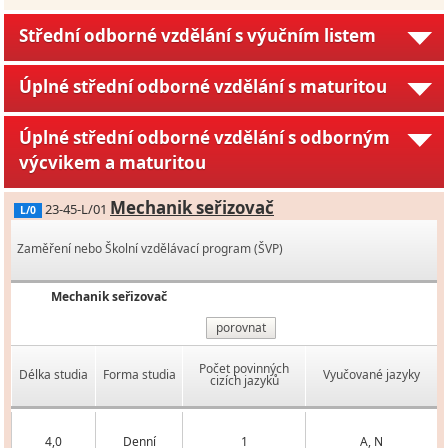
Střední odborné vzdělání s výučním listem
Úplné střední odborné vzdělání s maturitou
Úplné střední odborné vzdělání s odborným
výcvikem a maturitou
Mechanik seřizovač
23-45-L/01
L/0
Zaměření nebo Školní vzdělávací program (ŠVP)
Mechanik seřizovač
porovnat
Počet povinných
Délka studia
Forma studia
Vyučované jazyky
cizích jazyků
4,0
Denní
1
A, N