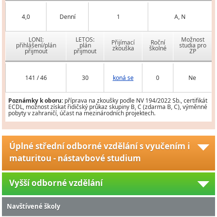
4,0
Denní
1
A, N
LONI:
LETOS:
Možnost
Přijímací
Roční
přihlášení/plán
plán
studia pro
zkouška
školné
přijmout
přijmout
ZP
141 / 46
30
koná se
0
Ne
Poznámky k oboru:
příprava na zkoušky podle NV 194/2022 Sb., certifikát
ECDL, možnost získat řidičský průkaz skupiny B, C (zdarma B, C), výměnné
pobyty v zahraničí, účast na mezinárodních projektech.
Úplné střední odborné vzdělání s vyučením i
maturitou - nástavbové studium
Vyšší odborné vzdělání
Navštívené školy