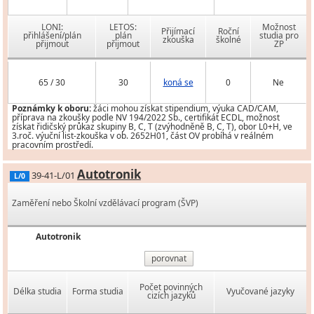
LONI:
LETOS:
Možnost
Přijímací
Roční
přihlášení/plán
plán
studia pro
zkouška
školné
přijmout
přijmout
ZP
65 / 30
30
koná se
0
Ne
Poznámky k oboru:
žáci mohou získat stipendium, výuka CAD/CAM,
příprava na zkoušky podle NV 194/2022 Sb., certifikát ECDL, možnost
získat řidičský průkaz skupiny B, C, T (zvýhodněně B, C, T), obor L0+H, ve
3.roč. výuční list-zkouška v ob. 2652H01, část OV probíhá v reálném
pracovním prostředí.
Autotronik
39-41-L/01
L/0
Zaměření nebo Školní vzdělávací program (ŠVP)
Autotronik
porovnat
Počet povinných
Délka studia
Forma studia
Vyučované jazyky
cizích jazyků