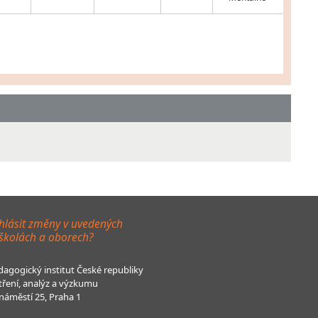
hlásit změny v uvedených
 školách a oborech?
agogický institut České republiky
tření, analýz a výzkumu
áměstí 25, Praha 1