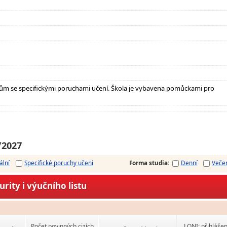
ům se specifickými poruchami učení. Škola je vybavena pomůckami pro
/2027
ální
Specifické poruchy učení
Forma studia
:
Denní
Veče
rity i výučního listu
Počet povinných cizích
LONI: přihlášen