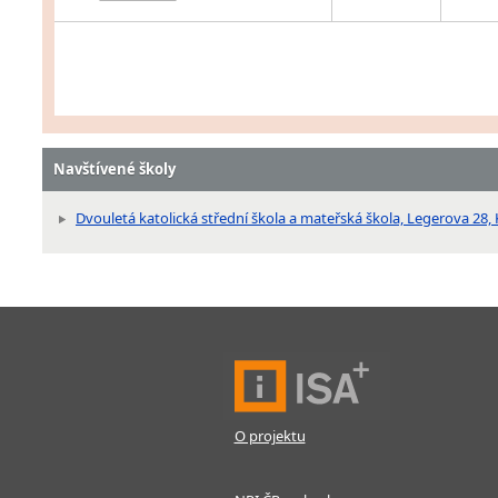
Navštívené školy
Dvouletá katolická střední škola a mateřská škola, Legerova 28, 
O projektu