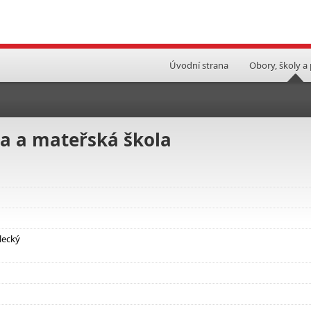
Úvodní strana
Obory, školy a
la a mateřská škola
lecký