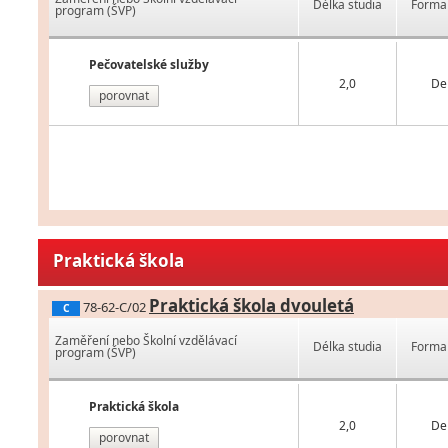
Délka studia
Forma 
program (ŠVP)
Pečovatelské služby
2,0
De
porovnat
Praktická škola
Praktická škola dvouletá
78-62-C/02
C
Zaměření nebo Školní vzdělávací
Délka studia
Forma 
program (ŠVP)
Praktická škola
2,0
De
porovnat