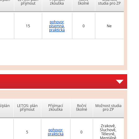
přijmout
zkouška
školné
studia pro ZP
pohovor,
15
písemná,
0
Ne
praktická
í/plán
LETOS: plán
Přijímací
Roční
Možnost studia
přijmout
zkouška
školné
pro ZP
Zrakově,
pohovor,
Sluchově,
5
0
praktická
Tělesně,
Mentálně