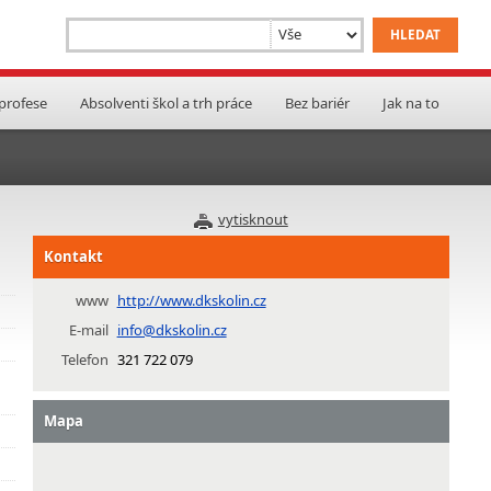
 profese
Absolventi škol a trh práce
Bez bariér
Jak na to
vytisknout
Kontakt
www
http://www.dkskolin.cz
E-mail
info@dkskolin.cz
Telefon
321 722 079
Mapa