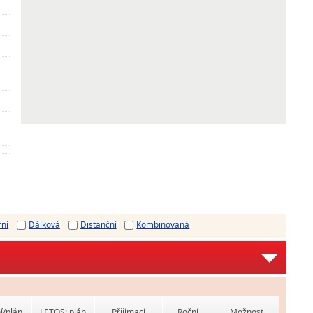
rní
Dálková
Distanční
Kombinovaná
í/plán
LETOS: plán
Přijímací
Roční
Možnost