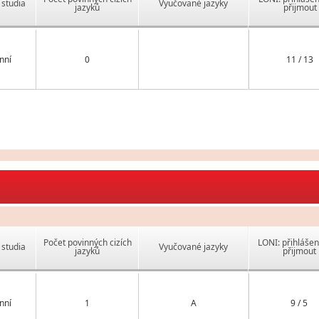
studia
Vyučované jazyky
jazyků
přijmout
nní
0
11 / 13
Počet povinných cizích
LONI: přihlášen
studia
Vyučované jazyky
jazyků
přijmout
nní
1
A
9 / 5