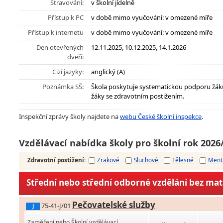
Stravování:
v školní jídelně
Přístup k PC
v době mimo vyučování: v omezené míře
Přístup k internetu
v době mimo vyučování: v omezené míře
Den otevřených
12.11.2025, 10.12.2025, 14.1.2026
dveří:
Cizí jazyky:
anglický (A)
Poznámka SŠ:
Škola poskytuje systematickou podporu žák
žáky se zdravotním postižením.
Inspekční zprávy školy najdete na
webu České školní inspekce
.
Vzdělávací nabídka školy pro školní rok 2026
Zdravotní postižení
:
Zrakové
Sluchové
Tělesné
Ment
Střední nebo střední odborné vzdělání bez matu
Pečovatelské služby
75-41-J/01
J
Zaměření nebo Školní vzdělávací