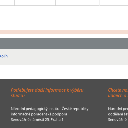
Kolín
Potřebujete další informace k výběru
Chcete na
studia?
údajích o
Národní pedagogický institut České republiky
Národní ped
informačně poradenská podpora
oddělení še
Senovážné náměstí 25, Praha 1
Senovážné n