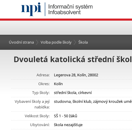
Úvodní strana
Volba podle školy
Škola
Dvouletá katolická střední ško
Adresa:
Legerova 28, Kolín, 28002
Okres:
Kolín
Typ školy:
střední škola, církevní
Vybavení školy a její
studovna, školní klub, zájmový kroužek umě
nabídka:
Velikost školy:
SŠ 1 - 50 žáků
Ubytování:
škola nezajišťuje