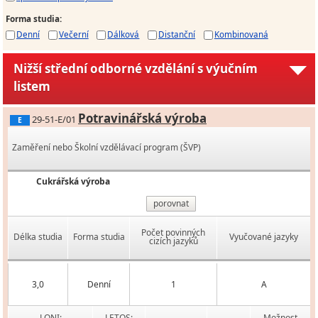
Forma studia
:
Denní
Večerní
Dálková
Distanční
Kombinovaná
Nižší střední odborné vzdělání s výučním
listem
Potravinářská výroba
29-51-E/01
E
Zaměření nebo Školní vzdělávací program (ŠVP)
Cukrářská výroba
porovnat
Počet povinných
Délka studia
Forma studia
Vyučované jazyky
cizích jazyků
3,0
Denní
1
A
LONI:
LETOS:
Možnost