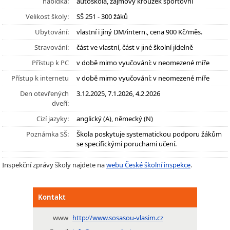
nabídka:
autoškola, zájmový kroužek sportovní
Velikost školy:
SŠ 251 - 300 žáků
Ubytování:
vlastní i jiný DM/intern., cena 900 Kč/měs.
Stravování:
část ve vlastní, část v jiné školní jídelně
Přístup k PC
v době mimo vyučování: v neomezené míře
Přístup k internetu
v době mimo vyučování: v neomezené míře
Den otevřených
3.12.2025, 7.1.2026, 4.2.2026
dveří:
Cizí jazyky:
anglický (A), německý (N)
Poznámka SŠ:
Škola poskytuje systematickou podporu žákům
se specifickými poruchami učení.
Inspekční zprávy školy najdete na
webu České školní inspekce
.
Kontakt
www
http://www.sosasou-vlasim.cz