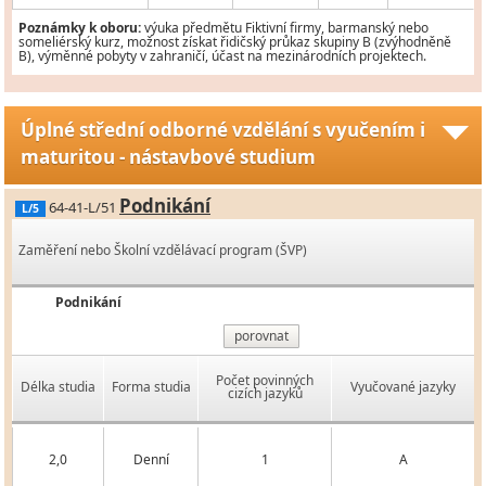
Poznámky k oboru:
výuka předmětu Fiktivní firmy, barmanský nebo
someliérský kurz, možnost získat řidičský průkaz skupiny B (zvýhodněně
B), výměnné pobyty v zahraničí, účast na mezinárodních projektech.
Úplné střední odborné vzdělání s vyučením i
maturitou - nástavbové studium
Podnikání
64-41-L/51
L/5
Zaměření nebo Školní vzdělávací program (ŠVP)
Podnikání
porovnat
Počet povinných
Délka studia
Forma studia
Vyučované jazyky
cizích jazyků
2,0
Denní
1
A