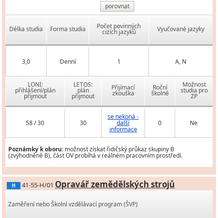
porovnat
Počet povinných
Délka studia
Forma studia
Vyučované jazyky
cizích jazyků
3,0
Denní
1
A, N
LONI:
LETOS:
Možnost
Přijímací
Roční
přihlášení/plán
plán
studia pro
zkouška
školné
přijmout
přijmout
ZP
se nekoná -
58 / 30
30
další
0
Ne
informace
Poznámky k oboru:
možnost získat řidičský průkaz skupiny B
(zvýhodněně B), část OV probíhá v reálném pracovním prostředí.
Opravář zemědělských strojů
41-55-H/01
H
Zaměření nebo Školní vzdělávací program (ŠVP)