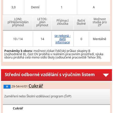
3,0
Denní
1
A
LONI:
LETOS:
Možnost
Přijímací
Roční
přihlášení/plán
plán
studia pro
zkouška
školné
přijmout
přijmout
ZP
se nekoná -
10 / 14
14
další
0
Mentálně
informace
Poznámky k oboru:
možnost získat řidičský průkaz skupiny B
(zvýhodněně B), část OV probíhá v reálném pracovním prostředí, výuka
oboru probíhá celá mimo sídlo školy (odloučené pracoviště Tehov 39).
Střední odborné vzdělání s výučním listem
Cukrář
29-54-H/01
H
Zaměření nebo Školní vzdělávací program (ŠVP)
Cukrář