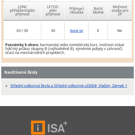
LONI:
LETOS:
Možnost
Přijímací
Roční
přihlášení/plán
plán
studia pro
zkouška
školné
přijmout
přijmout
ZP
63 / 30
30
koná se
0
Ne
Poznámky k oboru:
barmanský nebo someliérský kurz, možnost získat
řidičský průkaz skupiny B (zvýhodněně B), výměnné pobyty v zahraničí,
účast na mezinárodních projektech.
Navštívené školy
Střední odborná škola a Střední odborné učiliště, Vlašim, Zámek 1