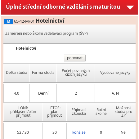
Úplné střední odborné vzdělání s maturitou
Hotelnictví
65-42-M/01
M
Zaměření nebo Školní vzdělávací program (ŠVP)
Hotelnictví
porovnat
Počet povinných
Délka studia
Forma studia
Vyučované jazyky
cizích jazyků
4,0
Denní
2
A, N
LONI:
LETOS:
Možnost
Přijímací
Roční
přihlášení/plán
plán
studia pro
zkouška
školné
přijmout
přijmout
ZP
52 / 30
30
koná se
0
Ne