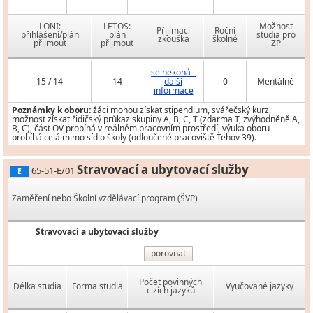
LONI:
LETOS:
Možnost
Přijímací
Roční
přihlášení/plán
plán
studia pro
zkouška
školné
přijmout
přijmout
ZP
se nekoná -
15 / 14
14
další
0
Mentálně
informace
Poznámky k oboru:
žáci mohou získat stipendium, svářečský kurz,
možnost získat řidičský průkaz skupiny A, B, C, T (zdarma T, zvýhodněně A,
B, C), část OV probíhá v reálném pracovním prostředí, výuka oboru
probíhá celá mimo sídlo školy (odloučené pracoviště Tehov 39).
Stravovací a ubytovací služby
65-51-E/01
E
Zaměření nebo Školní vzdělávací program (ŠVP)
Stravovací a ubytovací služby
porovnat
Počet povinných
Délka studia
Forma studia
Vyučované jazyky
cizích jazyků