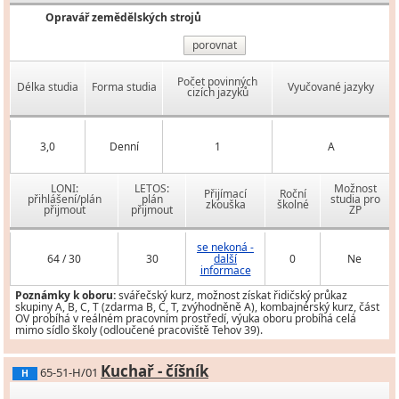
Opravář zemědělských strojů
porovnat
Počet povinných
Délka studia
Forma studia
Vyučované jazyky
cizích jazyků
3,0
Denní
1
A
LONI:
LETOS:
Možnost
Přijímací
Roční
přihlášení/plán
plán
studia pro
zkouška
školné
přijmout
přijmout
ZP
se nekoná -
64 / 30
30
další
0
Ne
informace
Poznámky k oboru:
svářečský kurz, možnost získat řidičský průkaz
skupiny A, B, C, T (zdarma B, C, T, zvýhodněně A), kombajnérský kurz, část
OV probíhá v reálném pracovním prostředí, výuka oboru probíhá celá
mimo sídlo školy (odloučené pracoviště Tehov 39).
Kuchař - číšník
65-51-H/01
H