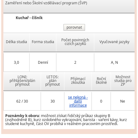
Zaměření nebo Školní vzdělávací program (ŠVP)
Kuchař - číšník
porovnat
Počet povinných
Délka studia
Forma studia
Vyučované jazyky
cizích jazyků
3,0
Denní
2
A, N
LONI:
LETOS:
Možnost
Přijímací
Roční
přihlášení/plán
plán
studia pro
zkouška
školné
přijmout
přijmout
ZP
se nekoná -
62 / 30
30
další
0
Ne
informace
Poznámky k oboru:
možnost získat řidičský průkaz skupiny B
(zvýhodněně B), kurz ozdobného vykrajování, barista - vaření kávy, kurz
studené kuchyně, část OV probíhá v reálném pracovním prostředí.