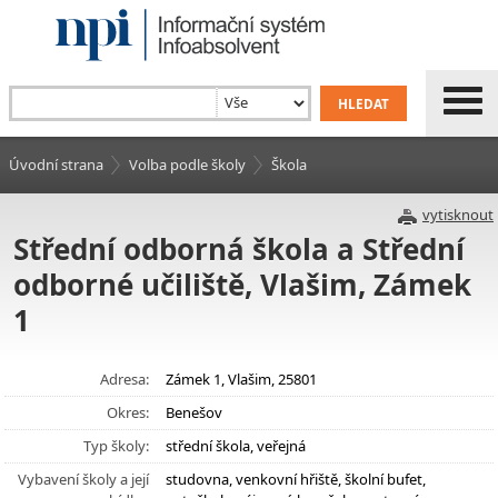
Úvodní strana
Volba podle školy
Škola
vytisknout
Střední odborná škola a Střední
odborné učiliště, Vlašim, Zámek
1
Adresa:
Zámek 1, Vlašim, 25801
Okres:
Benešov
Typ školy:
střední škola, veřejná
Vybavení školy a její
studovna, venkovní hřiště, školní bufet,