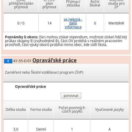
Přijímací
Roční
přihlášení/plán
plán
studia pro
zkouška
školné
přijmout
přijmout
ZP
se nekoná -
0 / 0
14
další
0
Mentálně
informace
Poznámky k oboru:
žáci mohou získat stipendium, možnost získat řidičský
průkaz skupiny B (zvýhodněně B), část OV probíhá v reálném pracovním
prostředí, část výuky oborů probíhá mimo obec, kde sídlí škola.
Opravářské práce
41-55-E/01
E
Zaměření nebo Školní vzdělávací program (ŠVP)
Opravářské práce
porovnat
Počet povinných
Délka studia
Forma studia
Vyučované jazyky
cizích jazyků
3,0
Denní
1
A