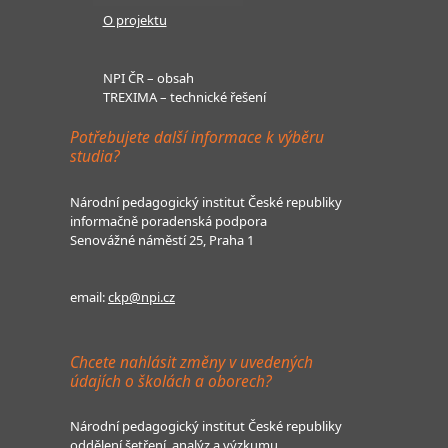
O projektu
NPI ČR – obsah
TREXIMA – technické řešení
Potřebujete další informace k výběru
studia?
Národní pedagogický institut České republiky
informačně poradenská podpora
Senovážné náměstí 25, Praha 1
email:
ckp@npi.cz
Chcete nahlásit změny v uvedených
údajích o školách a oborech?
Národní pedagogický institut České republiky
oddělení šetření, analýz a výzkumu