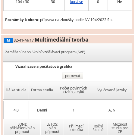
104 / 30
30
koná se
0
Ne
Poznámky k oboru:
příprava na zkoušky podle NV 194/2022 Sb..
Multimediální tvorba
82-41-M/17
M
Zaměření nebo Školní vzdělávací program (ŠVP)
Vizualizace a počítačová grafika
porovnat
Počet povinných
Délka studia
Forma studia
Vyučované jazyky
cizích jazyků
4,0
Denní
1
A, N
LONI:
LETOS:
Možnost
Přijímací
Roční
přihlášení/plán
plán
studia pro
zkouška
školné
přijmout
přijmout
ZP