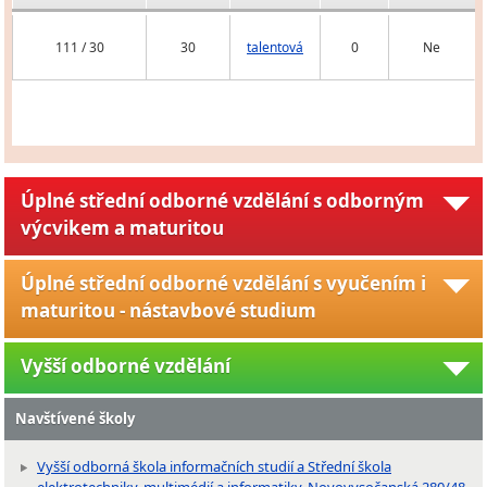
111 / 30
30
talentová
0
Ne
Úplné střední odborné vzdělání s odborným
výcvikem a maturitou
Úplné střední odborné vzdělání s vyučením i
maturitou - nástavbové studium
Vyšší odborné vzdělání
Navštívené školy
Vyšší odborná škola informačních studií a Střední škola