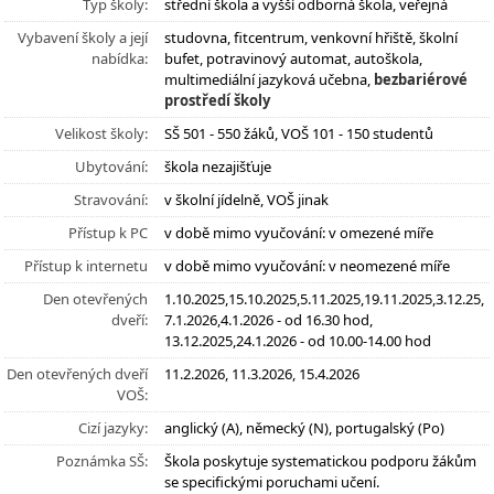
Typ školy:
střední škola a vyšší odborná škola, veřejná
Vybavení školy a její
studovna, fitcentrum, venkovní hřiště, školní
nabídka:
bufet, potravinový automat, autoškola,
multimediální jazyková učebna,
bezbariérové
prostředí školy
Velikost školy:
SŠ 501 - 550 žáků, VOŠ 101 - 150 studentů
Ubytování:
škola nezajišťuje
Stravování:
v školní jídelně, VOŠ jinak
Přístup k PC
v době mimo vyučování: v omezené míře
Přístup k internetu
v době mimo vyučování: v neomezené míře
Den otevřených
1.10.2025,15.10.2025,5.11.2025,19.11.2025,3.12.25,
dveří:
7.1.2026,4.1.2026 - od 16.30 hod,
13.12.2025,24.1.2026 - od 10.00-14.00 hod
Den otevřených dveří
11.2.2026, 11.3.2026, 15.4.2026
VOŠ:
Cizí jazyky:
anglický (A), německý (N), portugalský (Po)
Poznámka SŠ:
Škola poskytuje systematickou podporu žákům
se specifickými poruchami učení.