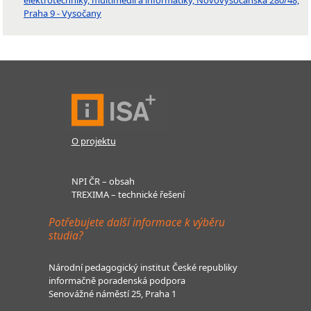
elektrotechniky, multimédií a informatiky, Novovysočanská 280/48,
Praha 9 - Vysočany
O projektu
NPI ČR – obsah
TREXIMA – technické řešení
Potřebujete další informace k výběru
studia?
Národní pedagogický institut České republiky
informačně poradenská podpora
Senovážné náměstí 25, Praha 1