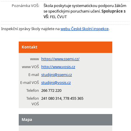
Poznámka VOŠ:
Škola poskytuje systematickou podporu žákům
se specifickými poruchami učení.
Spolupráce s
VŠ:
FEL ČVUT
Inspekční zprávy školy najdete na
webu České školní inspekce
.
Kontakt
www
https://www.ssemi.cz/
www VOŠ
http://www.vosis.cz
E-mail
studijni@ssemi.cz
E-mail VOŠ
studijni@vosis.cz
Telefon
266 772 220
Telefon
241 080 314, 778 455 365
VOŠ
Mapa