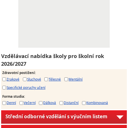
Vzdělávací nabídka školy pro školní rok
2026/2027
Zdravotní postižení
:
Zrakové
Sluchové
Tělesné
Mentální
Specifické poruchy učení
Forma studia
:
Denní
Večerní
Dálková
Distanční
Kombinovaná
Střední odborné vzdělání s výučním listem