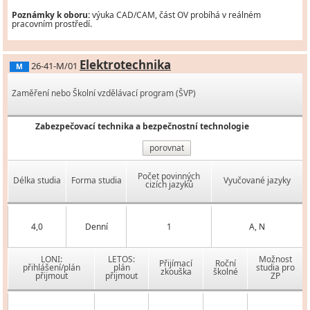
Poznámky k oboru:
výuka CAD/CAM, část OV probíhá v reálném
pracovním prostředí.
Elektrotechnika
26-41-M/01
M
Zaměření nebo Školní vzdělávací program (ŠVP)
Zabezpečovací technika a bezpečnostní technologie
porovnat
Počet povinných
Délka studia
Forma studia
Vyučované jazyky
cizích jazyků
4,0
Denní
1
A, N
LONI:
LETOS:
Možnost
Přijímací
Roční
přihlášení/plán
plán
studia pro
zkouška
školné
přijmout
přijmout
ZP