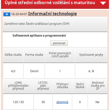
Úplné střední odborné vzdělání s maturitou
Informační technologie
18-20-M/01
M
Zaměření nebo Školní vzdělávací program (ŠVP)
Softwarové aplikace a programování
porovnat
Počet povinných
Délka studia
Forma studia
Vyučované jazyky
cizích jazyků
4,0
Denní
1
A, N
LONI:
LETOS:
Možnost
Přijímací
Roční
přihlášení/plán
plán
studia pro
zkouška
školné
přijmout
přijmout
ZP
120 / 30
30
písemná
0
Ne