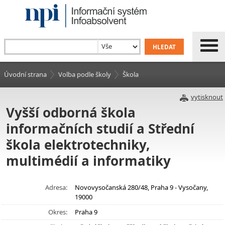
Úvodní strana
Volba podle školy
Škola
vytisknout
Vyšší odborná škola
informačních studií a Střední
škola elektrotechniky,
multimédií a informatiky
Adresa:
Novovysočanská 280/48, Praha 9 - Vysočany,
19000
Okres:
Praha 9