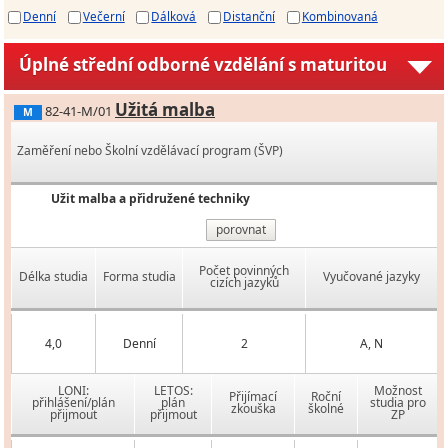
Denní
Večerní
Dálková
Distanční
Kombinovaná
Úplné střední odborné vzdělání s maturitou
Užitá malba
82-41-M/01
M
Zaměření nebo Školní vzdělávací program (ŠVP)
Užit malba a přidružené techniky
porovnat
Počet povinných
Délka studia
Forma studia
Vyučované jazyky
cizích jazyků
4,0
Denní
2
A, N
LONI:
LETOS:
Možnost
Přijímací
Roční
přihlášení/plán
plán
studia pro
zkouška
školné
přijmout
přijmout
ZP