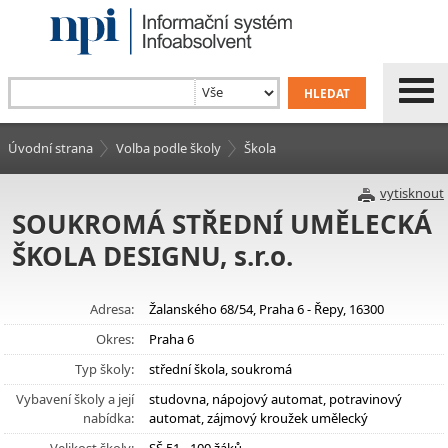
Úvodní strana
Volba podle školy
Škola
vytisknout
SOUKROMÁ STŘEDNÍ UMĚLECKÁ
ŠKOLA DESIGNU, s.r.o.
Adresa:
Žalanského 68/54, Praha 6 - Řepy, 16300
Okres:
Praha 6
Typ školy:
střední škola, soukromá
Vybavení školy a její
studovna, nápojový automat, potravinový
nabídka:
automat, zájmový kroužek umělecký