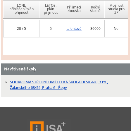
LONI:
LETOS:
Možnost
Přijímací
Roční
přihlášení/plán
plán
studia pro
zkouška
školné
přijmout
přijmout
ZP
20 / 5
5
talentová
36000
Ne
Navštívené školy
SOUKROMÁ STŘEDNÍ UMĚLECKÁ ŠKOLA DESIGNU, s.r.o.,
Žalanského 68/54, Praha 6 - Řepy