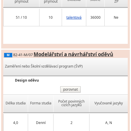
přijmout
přijmout
ZP
51 / 10
10
talentová
36000
Ne
Modelářství a návrhářství oděvů
82-41-M/07
M
Zaměření nebo Školní vzdělávací program (ŠVP)
Design oděvu
porovnat
Počet povinných
Délka studia
Forma studia
Vyučované jazyky
cizích jazyků
4,0
Denní
2
A, N