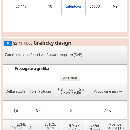
26 / 10
10
talentová
36000
Ne
Grafický design
82-41-M/05
M
Zaměření nebo Školní vzdělávací program (ŠVP)
Propagace a grafika
porovnat
Počet povinných
Délka studia
Forma studia
Vyučované jazyky
cizích jazyků
4,0
Denní
2
A, N
LONI:
LETOS:
Možnost
Přijímací
Roční
přihlášení/plán
plán
studia pro
zkouška
školné