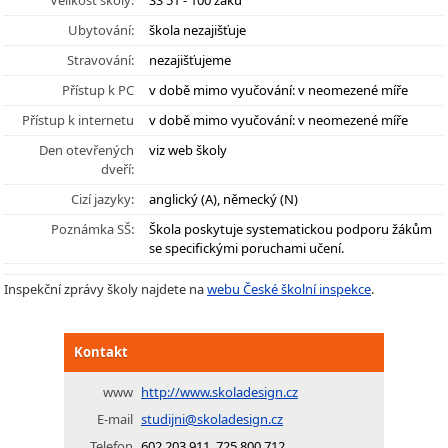
Velikost školy:
SŠ 51 - 100 žáků
Ubytování:
škola nezajišťuje
Stravování:
nezajišťujeme
Přístup k PC
v době mimo vyučování: v neomezené míře
Přístup k internetu
v době mimo vyučování: v neomezené míře
Den otevřených
viz web školy
dveří:
Cizí jazyky:
anglický (A), německý (N)
Poznámka SŠ:
Škola poskytuje systematickou podporu žákům
se specifickými poruchami učení.
Inspekční zprávy školy najdete na
webu České školní inspekce
.
Kontakt
www
http://www.skoladesign.cz
E-mail
studijni@skoladesign.cz
Telefon
602 203 911, 725 800 712