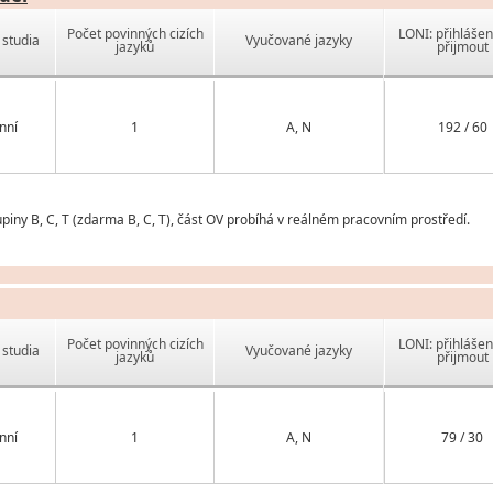
Počet povinných cizích
LONI: přihlášen
studia
Vyučované jazyky
jazyků
přijmout
nní
1
A, N
192 / 60
piny B, C, T (zdarma B, C, T), část OV probíhá v reálném pracovním prostředí.
Počet povinných cizích
LONI: přihlášen
studia
Vyučované jazyky
jazyků
přijmout
nní
1
A, N
79 / 30