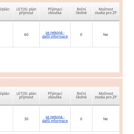
í/plán
LETOS: plán
Přijímací
Roční
Možnost
přijmout
zkouška
školné
studia pro ZP
se nekoná -
60
0
Ne
další informace
í/plán
LETOS: plán
Přijímací
Roční
Možnost
přijmout
zkouška
školné
studia pro ZP
se nekoná -
30
0
Ne
další informace