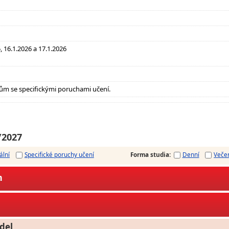
, 16.1.2026 a 17.1.2026
ům se specifickými poruchami učení.
/2027
ální
Specifické poruchy učení
Forma studia
:
Denní
Veče
m
del