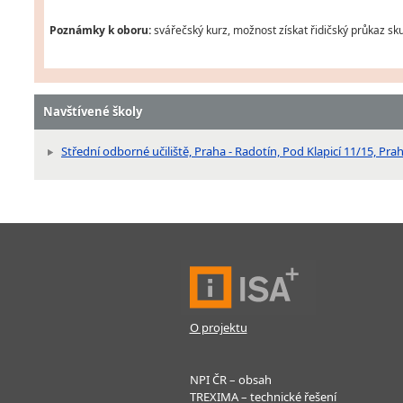
Poznámky k oboru:
svářečský kurz, možnost získat řidičský průkaz sku
Navštívené školy
Střední odborné učiliště, Praha - Radotín, Pod Klapicí 11/15, Pra
O projektu
NPI ČR – obsah
TREXIMA – technické řešení