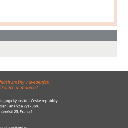
hlásit změny v uvedených
 školách a oborech?
agogický institut České republiky
tření, analýz a výzkumu
áměstí 25, Praha 1
bsolvent@npi.cz