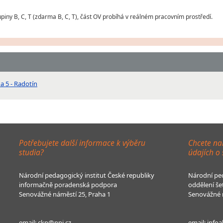
piny B, C, T (zdarma B, C, T), část OV probíhá v reálném pracovním prostředí.
ha 5 - Radotín
Potřebujete další informace k výběru
Chcete na
studia?
údajích o
Národní pedagogický institut České republiky
Národní ped
informačně poradenská podpora
oddělení še
Senovážné náměstí 25, Praha 1
Senovážné n
email:
ckp@npi.cz
email:
infoa