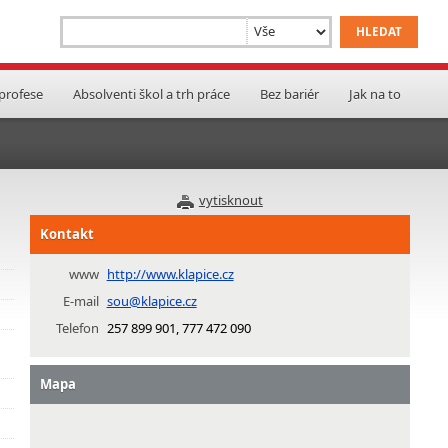
 profese
Absolventi škol a trh práce
Bez bariér
Jak na to
vytisknout
Kontakt
www
http://www.klapice.cz
E-mail
sou@klapice.cz
Telefon
257 899 901, 777 472 090
Mapa