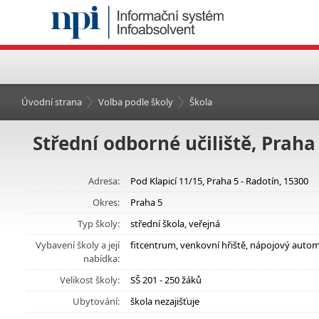
Úvodní strana
Volba podle školy
Škola
Střední odborné učiliště, Praha
Adresa:
Pod Klapicí 11/15, Praha 5 - Radotín, 15300
Okres:
Praha 5
Typ školy:
střední škola, veřejná
Vybavení školy a její
fitcentrum, venkovní hřiště, nápojový autom
nabídka:
Velikost školy:
SŠ 201 - 250 žáků
Ubytování:
škola nezajišťuje