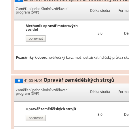
Zaměření nebo Školní vzdělávací
Délka studia
Forma 
program (ŠVP)
Mechanik opravář motorových
vozidel
3,0
De
porovnat
Poznámky k oboru:
svářečský kurz, možnost získat řidičský průkaz sku
Opravář zemědělských strojů
41-55-H/01
H
Zaměření nebo Školní vzdělávací
Délka studia
Forma 
program (ŠVP)
Opravář zemědělských strojů
3,0
De
porovnat