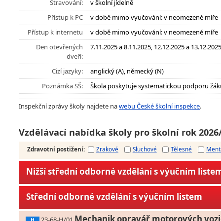
Stravování:
v školní jídelně
Přístup k PC
v době mimo vyučování: v neomezené míře
Přístup k internetu
v době mimo vyučování: v neomezené míře
Den otevřených
7.11.2025 a 8.11.2025, 12.12.2025 a 13.12.2025
dveří:
Cizí jazyky:
anglický (A), německý (N)
Poznámka SŠ:
Škola poskytuje systematickou podporu žák
Inspekční zprávy školy najdete na
webu České školní inspekce
.
Vzdělávací nabídka školy pro školní rok 2026
Zdravotní postižení
:
Zrakové
Sluchové
Tělesné
Ment
Nižší střední odborné vzdělání s výučním liste
Střední odborné vzdělání s výučním listem
Mechanik opravář motorových vozi
23-68-H/01
H