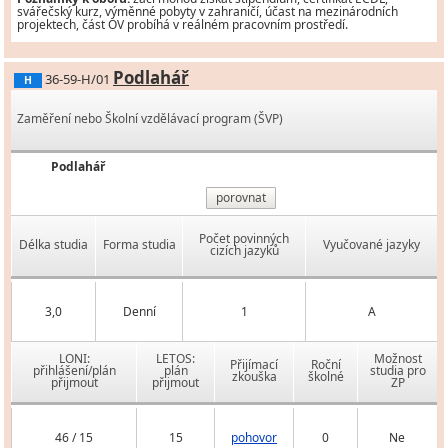
svářečský kurz, výměnné pobyty v zahraničí, účast na mezinárodních
projektech, část OV probíhá v reálném pracovním prostředí.
Podlahář
36-59-H/01
H
Zaměření nebo Školní vzdělávací program (ŠVP)
Podlahář
porovnat
Počet povinných
Délka studia
Forma studia
Vyučované jazyky
cizích jazyků
3,0
Denní
1
A
LONI:
LETOS:
Možnost
Přijímací
Roční
přihlášení/plán
plán
studia pro
zkouška
školné
přijmout
přijmout
ZP
46 / 15
15
pohovor
0
Ne