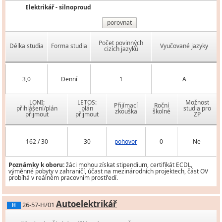
Elektrikář - silnoproud
porovnat
Počet povinných
Délka studia
Forma studia
Vyučované jazyky
cizích jazyků
3,0
Denní
1
A
LONI:
LETOS:
Možnost
Přijímací
Roční
přihlášení/plán
plán
studia pro
zkouška
školné
přijmout
přijmout
ZP
162 / 30
30
pohovor
0
Ne
Poznámky k oboru:
žáci mohou získat stipendium, certifikát ECDL,
výměnné pobyty v zahraničí, účast na mezinárodních projektech, část OV
probíhá v reálném pracovním prostředí.
Autoelektrikář
26-57-H/01
H