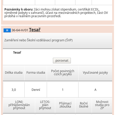
Poznámky k oboru:
žáci mohou získat stipendium, certifikát ECDL,
výměnné pobyty v zahraničí, účast na mezinárodních projektech, část OV
probíhá v reálném pracovním prostředí.
Tesař
36-64-H/01
H
Zaměření nebo Školní vzdělávací program (ŠVP)
Tesař
porovnat
Počet povinných
Délka studia
Forma studia
Vyučované jazyky
cizích jazyků
3,0
Denní
1
A
LONI:
LETOS:
Možnost
Přijímací
Roční
přihlášení/plán
plán
studia pro
zkouška
školné
přijmout
přijmout
ZP