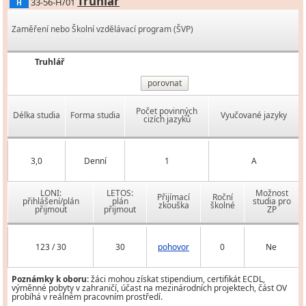
Truhlář
33-56-H/01
H
Zaměření nebo Školní vzdělávací program (ŠVP)
Truhlář
porovnat
Počet povinných
Délka studia
Forma studia
Vyučované jazyky
cizích jazyků
3,0
Denní
1
A
LONI:
LETOS:
Možnost
Přijímací
Roční
přihlášení/plán
plán
studia pro
zkouška
školné
přijmout
přijmout
ZP
123 / 30
30
pohovor
0
Ne
Poznámky k oboru:
žáci mohou získat stipendium, certifikát ECDL,
výměnné pobyty v zahraničí, účast na mezinárodních projektech, část OV
probíhá v reálném pracovním prostředí.