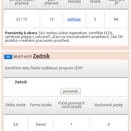
zkouška
školné
přijmout
přijmout
ZP
22 / 15
13
pohovor
0
Ne
Poznámky k oboru:
žáci mohou získat stipendium, certifikát ECDL,
výměnné pobyty v zahraničí, účast na mezinárodních projektech, část OV
probíhá v reálném pracovním prostředí.
Zedník
36-67-H/01
H
Zaměření nebo Školní vzdělávací program (ŠVP)
Zedník
porovnat
Počet povinných
Délka studia
Forma studia
Vyučované jazyky
cizích jazyků
3,0
Denní
1
A