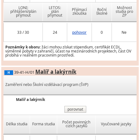
LONI:
LETOS:
Možnost
Přijímací
Roční
přihlášení/plán
plán
studia pro
zkouška
školné
přijmout
přijmout
ZP
33 / 30
24
pohovor
0
Ne
Poznámky k oboru:
žáci mohou získat stipendium, certifikát ECDL,
výměnné pobyty v zahraničí, účast na mezinárodních projektech, část OV
probíhá v reálném pracovním prostředí.
Malíř a lakýrník
39-41-H/01
H
Zaměření nebo Školní vzdělávací program (ŠVP)
Malíř a lakýrník
porovnat
Počet povinných
Délka studia
Forma studia
Vyučované jazyky
cizích jazyků