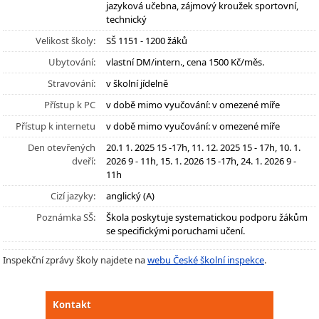
jazyková učebna, zájmový kroužek sportovní,
technický
Velikost školy:
SŠ 1151 - 1200 žáků
Ubytování:
vlastní DM/intern., cena 1500 Kč/měs.
Stravování:
v školní jídelně
Přístup k PC
v době mimo vyučování: v omezené míře
Přístup k internetu
v době mimo vyučování: v omezené míře
Den otevřených
20.1 1. 2025 15 -17h, 11. 12. 2025 15 - 17h, 10. 1.
dveří:
2026 9 - 11h, 15. 1. 2026 15 -17h, 24. 1. 2026 9 -
11h
Cizí jazyky:
anglický (A)
Poznámka SŠ:
Škola poskytuje systematickou podporu žákům
se specifickými poruchami učení.
Inspekční zprávy školy najdete na
webu České školní inspekce
.
Kontakt