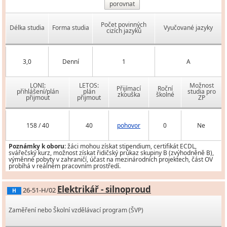
porovnat
Počet povinných
Délka studia
Forma studia
Vyučované jazyky
cizích jazyků
3,0
Denní
1
A
LONI:
LETOS:
Možnost
Přijímací
Roční
přihlášení/plán
plán
studia pro
zkouška
školné
přijmout
přijmout
ZP
158 / 40
40
pohovor
0
Ne
Poznámky k oboru:
žáci mohou získat stipendium, certifikát ECDL,
svářečský kurz, možnost získat řidičský průkaz skupiny B (zvýhodněně B),
výměnné pobyty v zahraničí, účast na mezinárodních projektech, část OV
probíhá v reálném pracovním prostředí.
Elektrikář - silnoproud
26-51-H/02
H
Zaměření nebo Školní vzdělávací program (ŠVP)