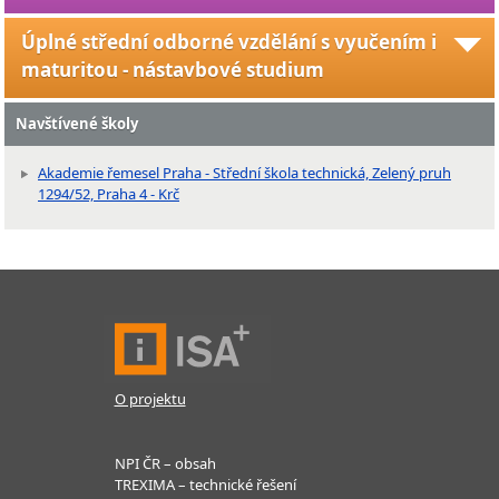
Úplné střední odborné vzdělání s vyučením i
maturitou - nástavbové studium
Navštívené školy
Akademie řemesel Praha - Střední škola technická, Zelený pruh
1294/52, Praha 4 - Krč
O projektu
NPI ČR – obsah
TREXIMA – technické řešení