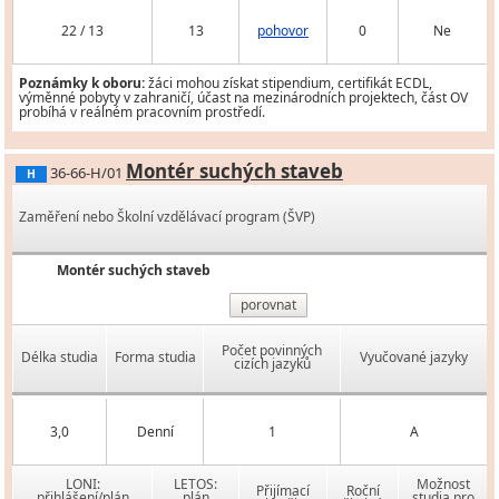
22 / 13
13
pohovor
0
Ne
Poznámky k oboru:
žáci mohou získat stipendium, certifikát ECDL,
výměnné pobyty v zahraničí, účast na mezinárodních projektech, část OV
probíhá v reálném pracovním prostředí.
Montér suchých staveb
36-66-H/01
H
Zaměření nebo Školní vzdělávací program (ŠVP)
Montér suchých staveb
porovnat
Počet povinných
Délka studia
Forma studia
Vyučované jazyky
cizích jazyků
3,0
Denní
1
A
LONI:
LETOS:
Možnost
Přijímací
Roční
přihlášení/plán
plán
studia pro