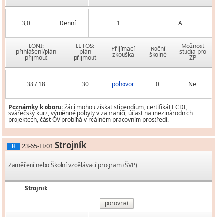
3,0
Denní
1
A
LONI:
LETOS:
Možnost
Přijímací
Roční
přihlášení/plán
plán
studia pro
zkouška
školné
přijmout
přijmout
ZP
38 / 18
30
pohovor
0
Ne
Poznámky k oboru:
žáci mohou získat stipendium, certifikát ECDL,
svářečský kurz, výměnné pobyty v zahraničí, účast na mezinárodních
projektech, část OV probíhá v reálném pracovním prostředí.
Strojník
23-65-H/01
H
Zaměření nebo Školní vzdělávací program (ŠVP)
Strojník
porovnat