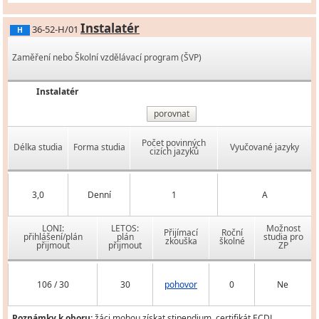
Instalatér
36-52-H/01
H
Zaměření nebo Školní vzdělávací program (ŠVP)
Instalatér
porovnat
Počet povinných
Délka studia
Forma studia
Vyučované jazyky
cizích jazyků
3,0
Denní
1
A
LONI:
LETOS:
Možnost
Přijímací
Roční
přihlášení/plán
plán
studia pro
zkouška
školné
přijmout
přijmout
ZP
106 / 30
30
pohovor
0
Ne
Poznámky k oboru:
žáci mohou získat stipendium, certifikát ECDL,