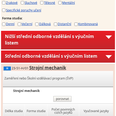
Zrakové
Sluchové
Tělesné
Mentální
Specifické poruchy učení
Forma studia
:
Denní
Večerní
Dálková
Distanční
Kombinovaná
Nižší střední odborné vzdělání s výučním
listem
Střední odborné vzdělání s výučním listem
Strojní mechanik
23-51-H/01
H
Zaměření nebo Školní vzdělávací program (ŠVP)
Strojní mechanik
porovnat
Počet povinných
Délka studia
Forma studia
Vyučované jazyky
cizích jazyků