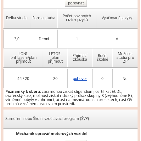
porovnat
Počet povinných
Délka studia
Forma studia
Vyučované jazyky
cizích jazyků
3,0
Denní
1
A
LONI:
LETOS:
Možnost
Přijímací
Roční
přihlášení/plán
plán
studia pro
zkouška
školné
přijmout
přijmout
ZP
44 / 20
20
pohovor
0
Ne
Poznámky k oboru:
žáci mohou získat stipendium, certifikát ECDL,
svářečský kurz, možnost získat řidičský průkaz skupiny B (zvýhodněně B),
výměnné pobyty v zahraničí, účast na mezinárodních projektech, část OV
probíhá v reálném pracovním prostředí.
Zaměření nebo Školní vzdělávací program (ŠVP)
Mechanik opravář motorových vozidel