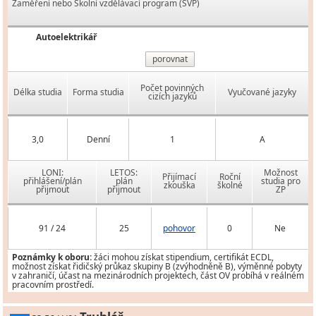
Zaměření nebo Školní vzdělávací program (ŠVP)
Autoelektrikář
porovnat
Počet povinných
Délka studia
Forma studia
Vyučované jazyky
cizích jazyků
3,0
Denní
1
A
LONI:
LETOS:
Možnost
Přijímací
Roční
přihlášení/plán
plán
studia pro
zkouška
školné
přijmout
přijmout
ZP
91 / 24
25
pohovor
0
Ne
Poznámky k oboru:
žáci mohou získat stipendium, certifikát ECDL,
možnost získat řidičský průkaz skupiny B (zvýhodněně B), výměnné pobyty
v zahraničí, účast na mezinárodních projektech, část OV probíhá v reálném
pracovním prostředí.