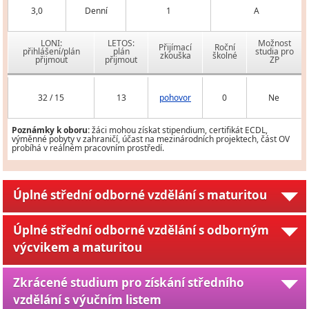
3,0
Denní
1
A
LONI:
LETOS:
Možnost
Přijímací
Roční
přihlášení/plán
plán
studia pro
zkouška
školné
přijmout
přijmout
ZP
32 / 15
13
pohovor
0
Ne
Poznámky k oboru:
žáci mohou získat stipendium, certifikát ECDL,
výměnné pobyty v zahraničí, účast na mezinárodních projektech, část OV
probíhá v reálném pracovním prostředí.
Úplné střední odborné vzdělání s maturitou
Úplné střední odborné vzdělání s odborným
výcvikem a maturitou
Zkrácené studium pro získání středního
vzdělání s výučním listem