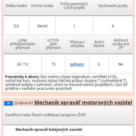
Počet povinných
Délka studia
Forma studia
Vyučované jazyky
cizích jazyků
3,0
Denní
1
A
LONI:
LETOS:
Možnost
Přijímací
Roční
přihlášení/plán
plán
studia pro
zkouška
školné
přijmout
přijmout
ZP
26 / 12
15
pohovor
0
Ne
Poznámky k oboru:
žáci mohou získat stipendium, certifikát ECDL,
svářečský kurz, možnost získat řidičský průkaz skupiny T (zvýhodněně T),
výměnné pobyty v zahraničí, účast na mezinárodních projektech, část OV
probíhá v reálném pracovním prostředí.
Mechanik opravář motorových vozidel
23-68-H/01
H
Zaměření nebo Školní vzdělávací program (ŠVP)
Mechanik opravář kolejových vozidel