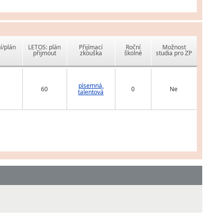
í/plán
LETOS: plán
Přijímací
Roční
Možnost
přijmout
zkouška
školné
studia pro ZP
písemná,
60
0
Ne
talentová