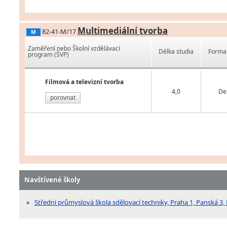
Multimediální tvorba
82-41-M/17
M
Zaměření nebo Školní vzdělávací
Délka studia
Forma 
program (ŠVP)
Filmová a televizní tvorba
4,0
De
porovnat
Navštívené školy
Střední průmyslová škola sdělovací techniky, Praha 1, Panská 3,