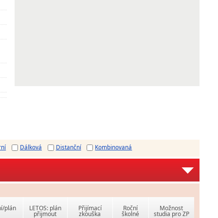
rní
Dálková
Distanční
Kombinovaná
í/plán
LETOS: plán
Přijímací
Roční
Možnost
přijmout
zkouška
školné
studia pro ZP