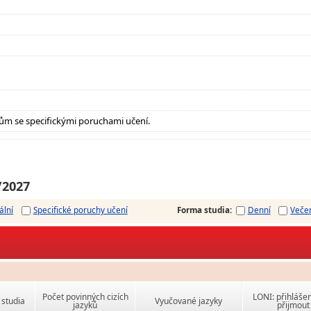
ům se specifickými poruchami učení.
/2027
ální
Specifické poruchy učení
Forma studia
:
Denní
Veče
Počet povinných cizích
LONI: přihlášen
studia
Vyučované jazyky
jazyků
přijmout