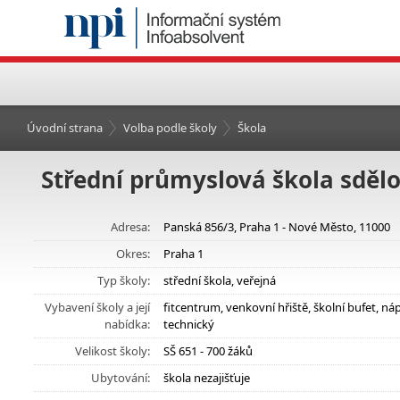
Úvodní strana
Volba podle školy
Škola
Střední průmyslová škola sdělo
Adresa:
Panská 856/3, Praha 1 - Nové Město, 11000
Okres:
Praha 1
Typ školy:
střední škola, veřejná
Vybavení školy a její
fitcentrum, venkovní hřiště, školní bufet, 
nabídka:
technický
Velikost školy:
SŠ 651 - 700 žáků
Ubytování:
škola nezajišťuje