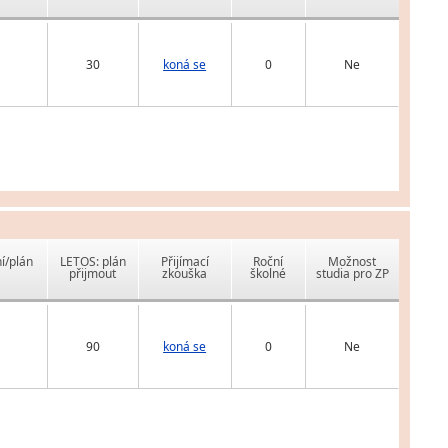
30
koná se
0
Ne
í/plán
LETOS: plán
Přijímací
Roční
Možnost
přijmout
zkouška
školné
studia pro ZP
90
koná se
0
Ne