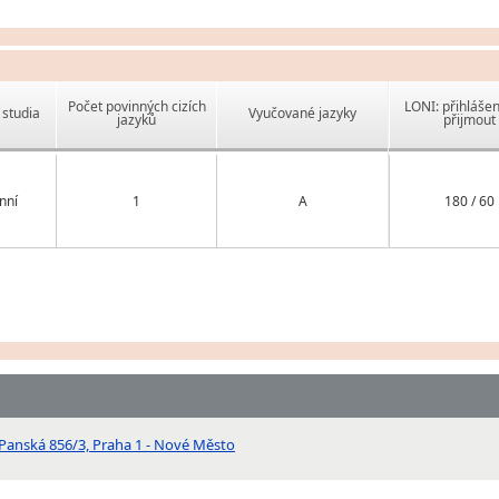
Počet povinných cizích
LONI: přihlášen
studia
Vyučované jazyky
jazyků
přijmout
nní
1
A
180 / 60
 Panská 856/3, Praha 1 - Nové Město