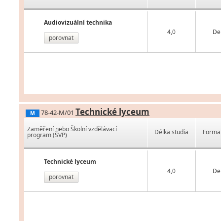
Audiovizuální technika
4,0
De
porovnat
Technické lyceum
78-42-M/01
M
Zaměření nebo Školní vzdělávací
Délka studia
Forma 
program (ŠVP)
Technické lyceum
4,0
De
porovnat