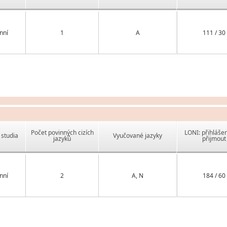
nní
1
A
111 / 30
Počet povinných cizích
LONI: přihlášen
studia
Vyučované jazyky
jazyků
přijmout
nní
2
A, N
184 / 60