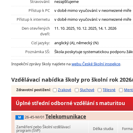
Stravování:
nezajišťujeme
Přístup k PC
v době mimo vyučování: v neomezené míře
Přístup k internetu
v době mimo vyučování: v neomezené míře
Den otevřených
11. 10. 2025, 10. 12. 2025, 14. 1. 2026
dveří:
Cizí jazyky:
anglický (A), německý (N)
Poznámka SŠ:
Škola poskytuje systematickou podporu žák
Inspekční zprávy školy najdete na
webu České školní inspekce
.
Vzdělávací nabídka školy pro školní rok 2026
Zdravotní postižení
:
Zrakové
Sluchové
Tělesné
Ment
Úplné střední odborné vzdělání s maturitou
Telekomunikace
26-45-M/01
M
Zaměření nebo Školní vzdělávací
Délka studia
Forma 
program (ŠVP)