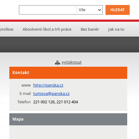
 profese
Absolventi škol a trh práce
Bez bariér
Jak na to
vytisknout
Kontakt
www
http://panska.cz
E-mail
tumova@panska.cz
Telefon
221 002 126, 221 012 404
Mapa