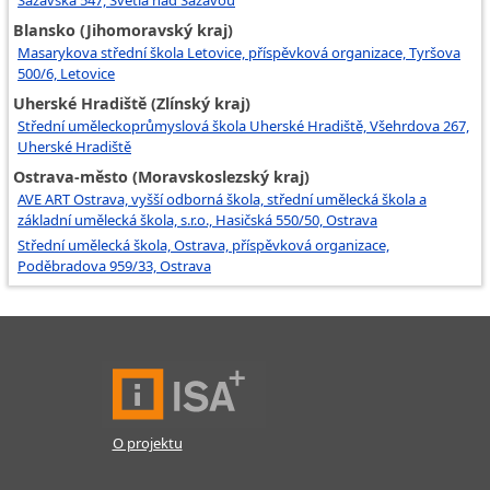
Blansko (Jihomoravský kraj)
Masarykova střední škola Letovice, příspěvková organizace, Tyršova
500/6, Letovice
Uherské Hradiště (Zlínský kraj)
Střední uměleckoprůmyslová škola Uherské Hradiště, Všehrdova 267,
Uherské Hradiště
Ostrava-město (Moravskoslezský kraj)
AVE ART Ostrava, vyšší odborná škola, střední umělecká škola a
základní umělecká škola, s.r.o., Hasičská 550/50, Ostrava
Střední umělecká škola, Ostrava, příspěvková organizace,
Poděbradova 959/33, Ostrava
O projektu