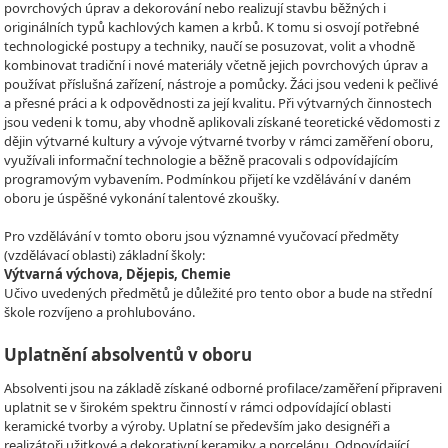
povrchových úprav a dekorování nebo realizují stavbu běžných i
originálních typů kachlových kamen a krbů. K tomu si osvojí potřebné
technologické postupy a techniky, naučí se posuzovat, volit a vhodně
kombinovat tradiční i nové materiály včetně jejich povrchových úprav a
používat příslušná zařízení, nástroje a pomůcky. Žáci jsou vedeni k pečlivé
a přesné práci a k odpovědnosti za její kvalitu. Při výtvarných činnostech
jsou vedeni k tomu, aby vhodně aplikovali získané teoretické vědomosti z
dějin výtvarné kultury a vývoje výtvarné tvorby v rámci zaměření oboru,
využívali informační technologie a běžně pracovali s odpovídajícím
programovým vybavením. Podmínkou přijetí ke vzdělávání v daném
oboru je úspěšné vykonání talentové zkoušky.
Pro vzdělávání v tomto oboru jsou významné vyučovací předměty
(vzdělávací oblasti) základní školy:
Výtvarná výchova, Dějepis, Chemie
Učivo uvedených předmětů je důležité pro tento obor a bude na střední
škole rozvíjeno a prohlubováno.
Uplatnění absolventů v oboru
Absolventi jsou na základě získané odborné profilace/zaměření připraveni
uplatnit se v širokém spektru činností v rámci odpovídající oblasti
keramické tvorby a výroby. Uplatní se především jako designéři a
realizátoři užitkové a dekorativní keramiky a porcelánu. Odpovídající