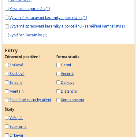
Keramika a porcelán (1)
Výtvarné zpracování keramiky a porcelánu (1)
Výtvarné zpracování keramiky a porcelánu - zaměření Kamnářství (1)
Vytváření keramiky (1)
Filtry
Zdravotní postižení
Forma studia
Zrakové
Denní
Sluchové
Večerní
Tělesné
Dálková
Mentální
Distanční
Specifické poruchy učení
Kombinovaná
Školy
Veřejné
Soukromé
Církevní