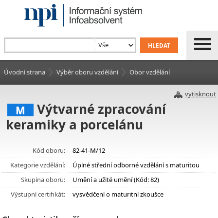
Úvodní strana
Výběr oboru vzdělání
Obor vzdělání
vytisknout
Výtvarné zpracování
M
keramiky a porcelánu
Kód oboru:
82-41-M/12
Kategorie vzdělání:
Úplné střední odborné vzdělání s maturitou
Skupina oboru:
Umění a užité umění (Kód: 82)
Výstupní certifikát:
vysvědčení o maturitní zkoušce