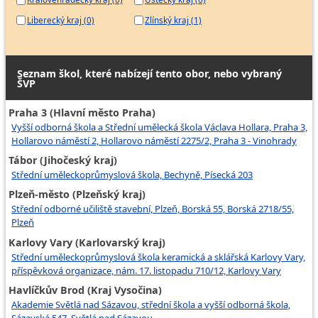
Liberecký kraj (0)
Zlínský kraj (1)
Seznam škol, které nabízejí tento obor, nebo vybraný
ŠVP
Praha 3 (Hlavní město Praha)
Vyšší odborná škola a Střední umělecká škola Václava Hollara, Praha 3,
Hollarovo náměstí 2, Hollarovo náměstí 2275/2, Praha 3 - Vinohrady
Tábor (Jihočeský kraj)
Střední uměleckoprůmyslová škola, Bechyně, Písecká 203
Plzeň-město (Plzeňský kraj)
Střední odborné učiliště stavební, Plzeň, Borská 55, Borská 2718/55,
Plzeň
Karlovy Vary (Karlovarský kraj)
Střední uměleckoprůmyslová škola keramická a sklářská Karlovy Vary,
příspěvková organizace, nám. 17. listopadu 710/12, Karlovy Vary
Havlíčkův Brod (Kraj Vysočina)
Akademie Světlá nad Sázavou, střední škola a vyšší odborná škola,
Sázavská 547, Světlá nad Sázavou