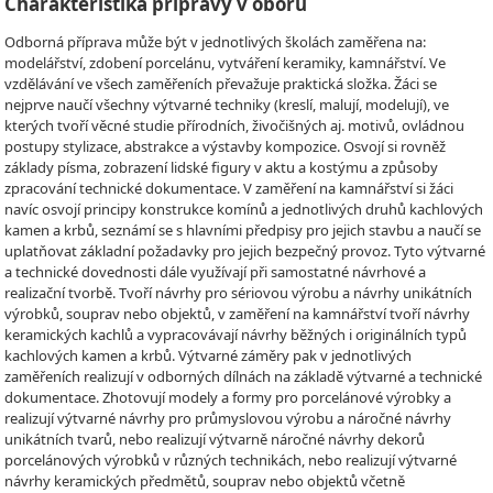
Charakteristika přípravy v oboru
Odborná příprava může být v jednotlivých školách zaměřena na:
modelářství, zdobení porcelánu, vytváření keramiky, kamnářství. Ve
vzdělávání ve všech zaměřeních převažuje praktická složka. Žáci se
nejprve naučí všechny výtvarné techniky (kreslí, malují, modelují), ve
kterých tvoří věcné studie přírodních, živočišných aj. motivů, ovládnou
postupy stylizace, abstrakce a výstavby kompozice. Osvojí si rovněž
základy písma, zobrazení lidské figury v aktu a kostýmu a způsoby
zpracování technické dokumentace. V zaměření na kamnářství si žáci
navíc osvojí principy konstrukce komínů a jednotlivých druhů kachlových
kamen a krbů, seznámí se s hlavními předpisy pro jejich stavbu a naučí se
uplatňovat základní požadavky pro jejich bezpečný provoz. Tyto výtvarné
a technické dovednosti dále využívají při samostatné návrhové a
realizační tvorbě. Tvoří návrhy pro sériovou výrobu a návrhy unikátních
výrobků, souprav nebo objektů, v zaměření na kamnářství tvoří návrhy
keramických kachlů a vypracovávají návrhy běžných i originálních typů
kachlových kamen a krbů. Výtvarné záměry pak v jednotlivých
zaměřeních realizují v odborných dílnách na základě výtvarné a technické
dokumentace. Zhotovují modely a formy pro porcelánové výrobky a
realizují výtvarné návrhy pro průmyslovou výrobu a náročné návrhy
unikátních tvarů, nebo realizují výtvarně náročné návrhy dekorů
porcelánových výrobků v různých technikách, nebo realizují výtvarné
návrhy keramických předmětů, souprav nebo objektů včetně