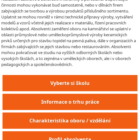
činnosti mohou vykonávat buď samostatně, nebo v dílnách firem
zabývajících se tvorbou a výrobou produktů příslušného sortimentu.
Uplatnit se mohou rovněž v rámci technické přípravy výroby, vytváření
modelů a vzorů včetně jejich realizace v materiálu, řízení pracovních
kolektivů apod. Absolventi zaměření oboru na kamnářství se uplatní v
oblasti průmyslové nebo uměleckoprůmyslové výroby keramických
prvků určených pro stavbu topidel na pevná paliva, dále v organizacích a
firmách zabývajících se jejich stavbou nebo restaurováním. Absolventi
mohou pokračovat ve studiu na vyšších odborných školách nebo
vysokých školách, a to zejména v uměleckých oborech, ale i v oborech
pedagogických a společenskovědních.
Vyberte si školu
Informace o trhu práce
Charakteristika oboru / vzdělání
Profil absolventa