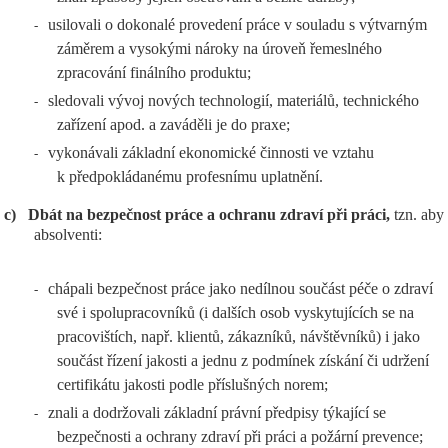
usilovali o dokonalé provedení práce v souladu s výtvarným
-
záměrem a vysokými nároky na úroveň řemeslného
zpracování finálního produktu;
sledovali vývoj nových technologií, materiálů, technického
-
zařízení apod. a zaváděli je do praxe;
vykonávali základní ekonomické činnosti ve vztahu
-
k předpokládanému profesnímu uplatnění.
c)
Dbát na bezpečnost práce a ochranu zdraví při práci,
tzn. aby
absolventi:
chápali bezpečnost práce jako nedílnou součást péče o zdraví
-
své i spolupracovníků (i dalších osob vyskytujících se na
pracovištích, např. klientů, zákazníků, návštěvníků) i jako
součást řízení jakosti a jednu z podmínek získání či udržení
certifikátu jakosti podle příslušných norem;
znali a dodržovali základní právní předpisy týkající se
-
bezpečnosti a ochrany zdraví při práci a požární prevence;