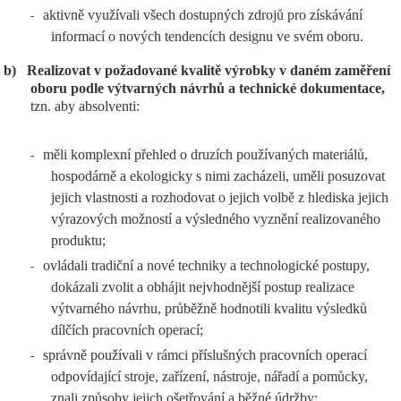
aktivně využívali všech dostupných zdrojů pro získávání
-
informací o nových tendencích designu ve svém oboru.
b)
Realizovat v požadované kvalitě výrobky v daném zaměření
oboru podle výtvarných návrhů a technické dokumentace,
tzn. aby absolventi:
měli komplexní přehled o druzích používaných materiálů,
-
hospodárně a ekologicky s nimi zacházeli, uměli posuzovat
jejich vlastnosti a rozhodovat o jejich volbě z hlediska jejich
výrazových možností a výsledného vyznění realizovaného
produktu;
ovládali tradiční a nové techniky a technologické postupy,
-
dokázali zvolit a obhájit nejvhodnější postup realizace
výtvarného návrhu, průběžně hodnotili kvalitu výsledků
dílčích pracovních operací;
správně používali v rámci příslušných pracovních operací
-
odpovídající stroje, zařízení, nástroje, nářadí a pomůcky,
znali způsoby jejich ošetřování a běžné údržby;