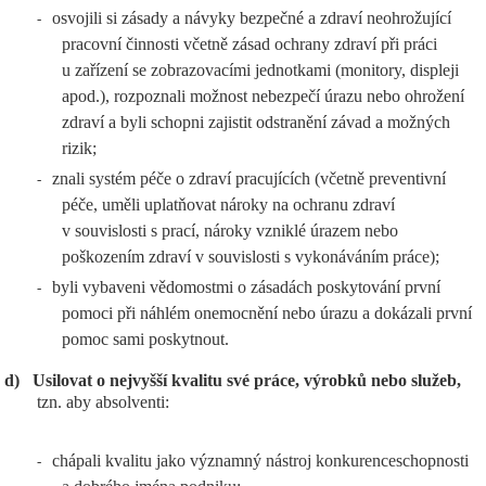
osvojili si zásady a návyky bezpečné a zdraví neohrožující
-
pracovní činnosti včetně zásad ochrany zdraví při práci
u zařízení se zobrazovacími jednotkami (monitory, displeji
apod.), rozpoznali možnost nebezpečí úrazu nebo ohrožení
zdraví a byli schopni zajistit odstranění závad a možných
rizik;
znali systém péče o zdraví pracujících (včetně preventivní
-
péče, uměli uplatňovat nároky na ochranu zdraví
v souvislosti s prací, nároky vzniklé úrazem nebo
poškozením zdraví v souvislosti s vykonáváním práce);
byli vybaveni vědomostmi o zásadách poskytování první
-
pomoci při náhlém onemocnění nebo úrazu a dokázali první
pomoc sami poskytnout.
d)
Usilovat o nejvyšší kvalitu své práce, výrobků nebo služeb,
tzn. aby absolventi:
chápali kvalitu jako významný nástroj konkurenceschopnosti
-