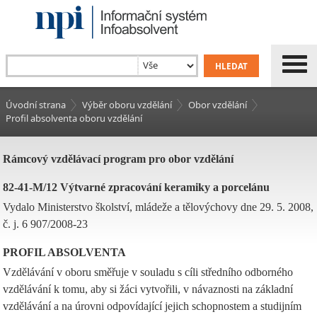
Úvodní strana
Výběr oboru vzdělání
Obor vzdělání
Profil absolventa oboru vzdělání
Rámcový vzdělávací program pro obor vzdělání
82-41-M/12 Výtvarné zpracování keramiky a porcelánu
Vydalo Ministerstvo školství, mládeže a tělovýchovy dne 29. 5. 2008,
č. j. 6 907/2008-23
PROFIL ABSOLVENTA
Vzdělávání v oboru směřuje v souladu s cíli středního odborného
vzdělávání k tomu, aby si žáci vytvořili, v návaznosti na základní
vzdělávání a na úrovni odpovídající jejich schopnostem a studijním