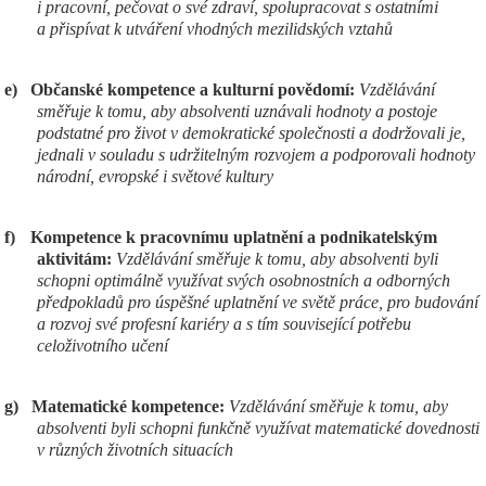
i pracovní, pečovat o své zdraví, spolupracovat s ostatními
a přispívat k utváření vhodných mezilidských vztahů
e)
Občanské kompetence a kulturní povědomí:
Vzdělávání
směřuje k tomu, aby absolventi uznávali hodnoty a postoje
podstatné pro život v demokratické společnosti a dodržovali je,
jednali v souladu s udržitelným rozvojem a podporovali hodnoty
národní, evropské i světové kultury
f)
Kompetence k pracovnímu uplatnění a podnikatelským
aktivitám:
Vzdělávání směřuje k tomu, aby absolventi byli
schopni optimálně využívat svých osobnostních a odborných
předpokladů pro úspěšné uplatnění ve světě práce, pro budování
a rozvoj své profesní kariéry a s tím související potřebu
celoživotního učení
g)
Matematické kompetence:
Vzdělávání směřuje k tomu, aby
absolventi byli schopni funkčně využívat matematické dovednosti
v různých životních situacích