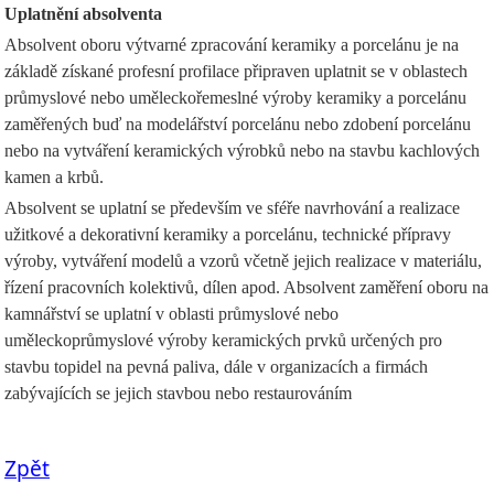
Uplatnění absolventa
Absolvent oboru výtvarné zpracování keramiky a porcelánu je na
základě získané profesní profilace připraven uplatnit se v oblastech
průmyslové nebo uměleckořemeslné výroby keramiky a porcelánu
zaměřených buď na modelářství porcelánu nebo zdobení porcelánu
nebo na vytváření keramických výrobků nebo na stavbu kachlových
kamen a krbů.
Absolvent se uplatní se především ve sféře navrhování a realizace
užitkové a dekorativní keramiky a porcelánu, technické přípravy
výroby, vytváření modelů a vzorů včetně jejich realizace v materiálu,
řízení pracovních kolektivů, dílen apod. Absolvent zaměření oboru na
kamnářství se uplatní v oblasti průmyslové nebo
uměleckoprůmyslové výroby keramických prvků určených pro
stavbu topidel na pevná paliva, dále v organizacích a firmách
zabývajících se jejich stavbou nebo restaurováním
Zpět