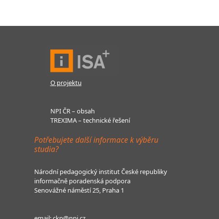
O projektu
NPI ČR – obsah
TREXIMA – technické řešení
Potřebujete další informace k výběru
studia?
Národní pedagogický institut České republiky
informačně poradenská podpora
Senovážné náměstí 25, Praha 1
email:
ckp@npi.cz