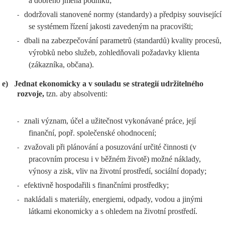
a dobrého jména podniku;
dodržovali stanovené normy (standardy) a předpisy související
-
se systémem řízení jakosti zavedeným na pracovišti;
dbali na zabezpečování parametrů (standardů) kvality procesů,
-
výrobků nebo služeb, zohledňovali požadavky klienta
(zákazníka, občana).
e)
Jednat ekonomicky a v souladu se strategií udržitelného
rozvoje,
tzn. aby absolventi:
znali význam, účel a užitečnost vykonávané práce, její
-
finanční, popř. společenské ohodnocení;
zvažovali při plánování a posuzování určité činnosti (v
-
pracovním procesu i v běžném životě) možné náklady,
výnosy a zisk, vliv na životní prostředí, sociální dopady;
efektivně hospodařili s finančními prostředky;
-
nakládali s materiály, energiemi, odpady, vodou a jinými
-
látkami ekonomicky a s ohledem na životní prostředí.