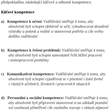
předpokladům, následující klíčové a odborné kompetence.
Klíčov
é kompetence
a)
Kompetence k učení:
Vzdělávání směřuje k tomu, aby
absolventi byli schopni efektivně se učit, vyhodnocovat dosažené
výsledky a pokrok a reálně si stanovovat potřeby a cíle svého
dalšího vzdělávání
b)
Kompetence k řešení problémů:
Vzdělávání směřuje k tomu,
aby absolventi byli schopni samostatně řešit běžné pracovní
i mimopracovní problémy
c)
Komunikativní kompetence:
Vzdělávání směřuje k tomu, aby
absolventi byli schopni vyjadřovat se v písemné i ústní formě
v různých učebních, životních i pracovních situacích
d)
Personální a sociální kompetence:
Vzdělávání směřuje k tomu,
aby absolventi byli připraveni stanovovat si na základě poznání
své osobnosti přiměřené cíle osobního rozvoje v oblasti zájmové