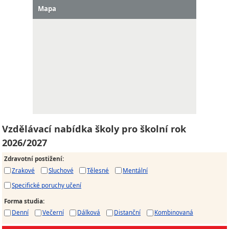
Mapa
Vzdělávací nabídka školy pro školní rok
2026/2027
Zdravotní postižení
:
Zrakové
Sluchové
Tělesné
Mentální
Specifické poruchy učení
Forma studia
:
Denní
Večerní
Dálková
Distanční
Kombinovaná