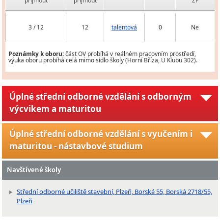
přijmout
přijmout
ZP
3 / 12
12
talentová
0
Ne
Poznámky k oboru:
část OV probíhá v reálném pracovním prostředí,
výuka oboru probíhá celá mimo sídlo školy (Horní Bříza, U Klubu 302).
Úplné střední odborné vzdělání s odborným
výcvikem a maturitou
Úplné střední odborné vzdělání s vyučením i
maturitou - nástavbové studium
Navštívené školy
Střední odborné učiliště stavební, Plzeň, Borská 55, Borská 2718/55,
Plzeň