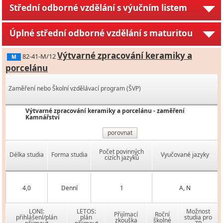
Střední odborné vzdělání s výučním listem
Úplné střední odborné vzdělání s maturitou
Výtvarné zpracování keramiky a
82-41-M/12
M
porcelánu
Zaměření nebo Školní vzdělávací program (ŠVP)
Výtvarné zpracování keramiky a porcelánu - zaměření
Kamnářství
porovnat
Počet povinných
Délka studia
Forma studia
Vyučované jazyky
cizích jazyků
4,0
Denní
1
A, N
LONI:
LETOS:
Možnost
Přijímací
Roční
přihlášení/plán
plán
studia pro
zkouška
školné