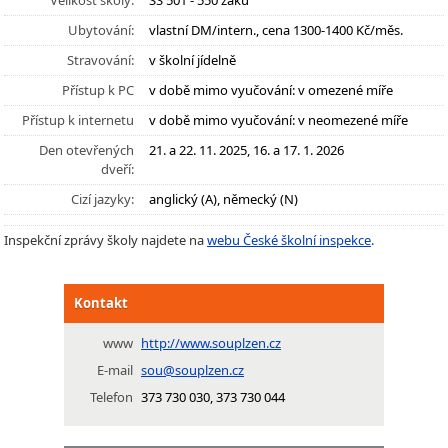
Velikost školy:
SŠ 501 - 550 žáků
Ubytování:
vlastní DM/intern., cena 1300-1400 Kč/měs.
Stravování:
v školní jídelně
Přístup k PC
v době mimo vyučování: v omezené míře
Přístup k internetu
v době mimo vyučování: v neomezené míře
Den otevřených
21. a 22. 11. 2025, 16. a 17. 1. 2026
dveří:
Cizí jazyky:
anglický (A), německý (N)
Inspekční zprávy školy najdete na
webu České školní inspekce
.
Kontakt
www
http://www.souplzen.cz
E-mail
sou@souplzen.cz
Telefon
373 730 030, 373 730 044