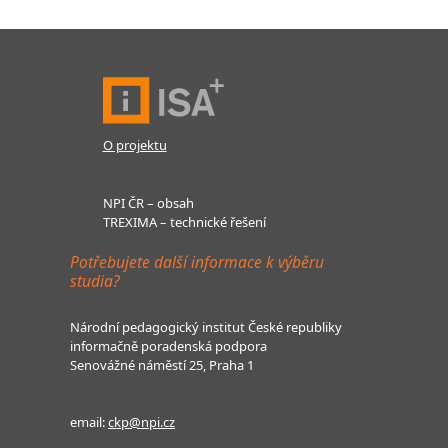
O projektu
NPI ČR – obsah
TREXIMA – technické řešení
Potřebujete další informace k výběru
studia?
Národní pedagogický institut České republiky
informačně poradenská podpora
Senovážné náměstí 25, Praha 1
email:
ckp@npi.cz