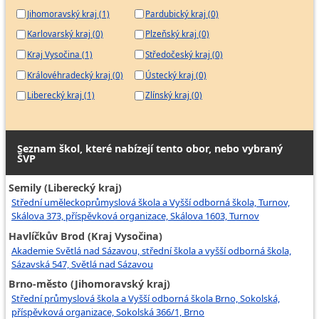
Jihomoravský kraj (1)
Pardubický kraj (0)
Karlovarský kraj (0)
Plzeňský kraj (0)
Kraj Vysočina (1)
Středočeský kraj (0)
Královéhradecký kraj (0)
Ústecký kraj (0)
Liberecký kraj (1)
Zlínský kraj (0)
Seznam škol, které nabízejí tento obor, nebo vybraný
ŠVP
Semily (Liberecký kraj)
Střední uměleckoprůmyslová škola a Vyšší odborná škola, Turnov,
Skálova 373, příspěvková organizace, Skálova 1603, Turnov
Havlíčkův Brod (Kraj Vysočina)
Akademie Světlá nad Sázavou, střední škola a vyšší odborná škola,
Sázavská 547, Světlá nad Sázavou
Brno-město (Jihomoravský kraj)
Střední průmyslová škola a Vyšší odborná škola Brno, Sokolská,
příspěvková organizace, Sokolská 366/1, Brno