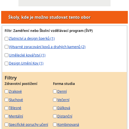
Školy, kde je možno studovat tento obor
Filtr: Zaměření nebo Školní vzdělávací program (ŠVP)
Zlatnictví a design šperků (1)
Výtvarné zpracování kovů a drahých kamenů (2)
Umělecké kovářství (1)
Design Umění Kov (1)
Filtry
Zdravotní postižení
Forma studia
Zrakové
Denní
Sluchové
Večerní
Tělesné
Dálková
Mentální
Distanční
Specifické poruchy učení
Kombinovaná