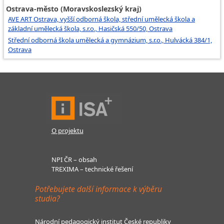
Ostrava-město (Moravskoslezský kraj)
AVE ART Ostrava, vyšší odborná škola, střední umělecká škola a
základní umělecká škola, s.r.o., Hasičská 550/50, Ostrava
Střední odborná škola umělecká a gymnázium, s.r.o., Hulvácká 384/1,
Ostrava
O projektu
NPI ČR – obsah
TREXIMA – technické řešení
Potřebujete další informace k výběru
studia?
Národní pedagogický institut České republiky