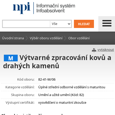
Úvodní strana
Výběr oboru vzdělání
Obor vzdělání
vytisknout
Výtvarné zpracování kovů a
M
drahých kamenů
Kód oboru:
82-41-M/06
Kategorie vzdělání:
Úplné střední odborné vzdělání s maturitou
Skupina oboru:
Umění a užité umění (Kód: 82)
Výstupní certifikát:
vysvědčení o maturitní zkoušce