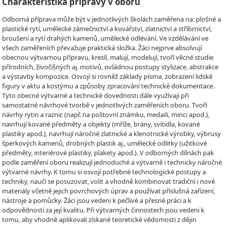
Charakteristika přípravy v oboru
Odborná příprava může být v jednotlivých školách zaměřena na: plošné a
plastické rytí, umělecké zámečnictví a kovářství, zlatnictví a stříbrnictví,
broušení a rytí drahých kamenů, umělecké odlévání. Ve vzdělávání ve
všech zaměřeních převažuje praktická složka. Žáci nejprve absolvují
obecnou výtvarnou přípravu, kreslí, malují, modelují, tvoří věcné studie
přírodních, živočišných aj. motivů, ovládnou postupy stylizace, abstrakce
a výstavby kompozice. Osvojí si rovněž základy písma, zobrazení lidské
figury v aktu a kostýmu a způsoby zpracování technické dokumentace.
Tyto obecné výtvarné a technické dovednosti dále využívají při
samostatné návrhové tvorbě v jednotlivých zaměřeních oboru. Tvoří
návrhy rytin a raznic (např. na poštovní známku, medaili, minci apod.),
navrhují kované předměty a objekty (mříže, brány, svítidla, kované
plastiky apod.), navrhují náročné zlatnické a klenotnické výrobky, výbrusy
šperkových kamenů, drobných plastik aj., umělecké odlitky (užitkové
předměty, interiérové plastiky, plakety apod.). V odborných dílnách pak
podle zaměření oboru realizují jednoduché a výtvarně i technicky náročné
výtvarné návrhy. K tomu si osvojí potřebné technologické postupy a
techniky, naučí se posuzovat, volit a vhodně kombinovat tradiční i nové
materiály včetně jejich povrchových úprav a používat příslušná zařízení,
nástroje a pomůcky. Žáci jsou vedeni k pečlivé a přesné práci a k
odpovědnosti za její kvalitu. Při výtvarných činnostech jsou vedeni k
tomu, aby vhodně aplikovali získané teoretické vědomosti z dějin