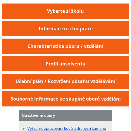
Vyberte si školu
Informace o trhu práce
Charakteristika oboru / vzdělání
Profil absolventa
Učební plán / Rozvržení obsahu vzdělávání
Souborné informace ke skupině oborů vzdělání
Navštívené obory
Výtvarné zpracování kovů a drahých kamenů