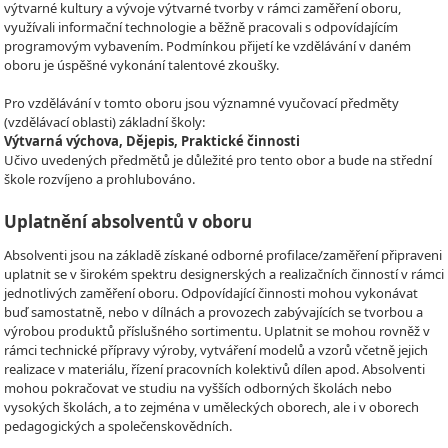
výtvarné kultury a vývoje výtvarné tvorby v rámci zaměření oboru,
využívali informační technologie a běžně pracovali s odpovídajícím
programovým vybavením. Podmínkou přijetí ke vzdělávání v daném
oboru je úspěšné vykonání talentové zkoušky.
Pro vzdělávání v tomto oboru jsou významné vyučovací předměty
(vzdělávací oblasti) základní školy:
Výtvarná výchova, Dějepis, Praktické činnosti
Učivo uvedených předmětů je důležité pro tento obor a bude na střední
škole rozvíjeno a prohlubováno.
Uplatnění absolventů v oboru
Absolventi jsou na základě získané odborné profilace/zaměření připraveni
uplatnit se v širokém spektru designerských a realizačních činností v rámci
jednotlivých zaměření oboru. Odpovídající činnosti mohou vykonávat
buď samostatně, nebo v dílnách a provozech zabývajících se tvorbou a
výrobou produktů příslušného sortimentu. Uplatnit se mohou rovněž v
rámci technické přípravy výroby, vytváření modelů a vzorů včetně jejich
realizace v materiálu, řízení pracovních kolektivů dílen apod. Absolventi
mohou pokračovat ve studiu na vyšších odborných školách nebo
vysokých školách, a to zejména v uměleckých oborech, ale i v oborech
pedagogických a společenskovědních.